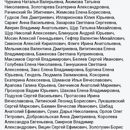
Чуркина Наталья Валерьевна, Акимова Татьяна
Николаевна, Золотарева Екатерина Александровна,
Рачинский Ян Збигневич, Жемкова Елена Борисовна,
Гудков Лев Дмитриевич, Илларионова Юлия Юрьевна,
Саранг Анна Васильевна, Захарова Светлана Сергеевна,
Аверин Владимир Анатольевич, Щур Татьяна Михайловна,
Щур Николай Алексеевич, Блинушов Андрей Юрьевич,
Мосин Алексей Геннадьевич, Гефтер Валентин Михайлович,
Симонов Алексей Кириллович, Флиге Ирина Анатольевна,
Мельникова Валентина Дмитриевна, Вититинова Елена
Владимировна, Баженова Светлана Куприяновна,
Максимов Сергей Владимирович, Беляев Сергей Иванович,
Голубева Елена Николаевна, Ганнушкина Светлана
Алексеевна, Закс Елена Владимировна, Буртина Елена
Юрьевна, Гендель Людмила Залмановна, Кокорина
Екатерина Алексеевна, Шуманов Илья Вячеславович,
Арапова Галина Юрьевна, Свечников Анатолий Мариевич,
Прохоров Вадим Юрьевич, Шахова Елена Владимировна,
Подузов Сергей Васильевич, Протасова Ирина
Вячеславовна, Литинский Леонид Борисович, Лукашевский
Сергей Маркович, Бахмин Вячеслав Иванович, Шабад
Анатолий Ефимович, Сухих Дарья Николаевна, Орлов Олег
Петрович, Добровольская Анна Дмитриевна, Королева
Александра Евгеньевна, Смирнов Владимир
Александрович, Вицин Сергей Ефимович, Золотухин Борис