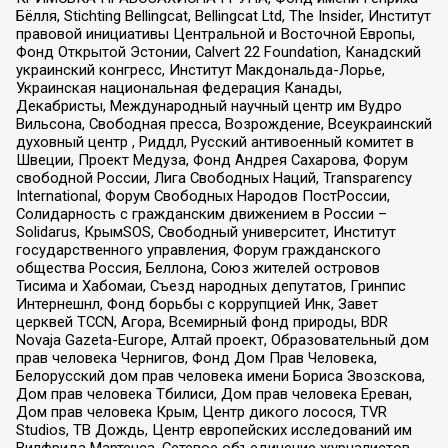
Бёлля, Stichting Bellingcat, Bellingcat Ltd, The Insider, Институт
правовой инициативы Центральной и Восточной Европы,
Фонд Открытой Эстонии, Calvert 22 Foundation, Канадский
украинский конгресс, Институт Макдональда-Лорье,
Украинская национальная федерация Канады,
Декабристы, Международный научный центр им Вудро
Вильсона, Свободная пресса, Возрождение, Всеукраинский
духовный центр , Риддл, Русский антивоенный комитет в
Швеции, Проект Медуза, Фонд Андрея Сахарова, Форум
свободной России, Лига Свободных Наций, Transparеncy
International, Форум Свободных Народов ПостРоссии,
Солидарность с гражданским движением в России –
Solidarus, КрымSOS, Свободный университет, Институт
государственного управления, Форум гражданского
общества Россия, Беллона, Союз жителей островов
Тисима и Хабомаи, Съезд народных депутатов, Гринпис
Интернешнл, Фонд борьбы с коррупцией Инк, Завет
церквей TCCN, Агора, Всемирный фонд природы, BDR
Novaja Gazeta-Europe, Алтай проект, Образовательный дом
прав человека Чернигов, Фонд Дом Прав Человека,
Белорусский дом прав человека имени Бориса Звозскова,
Дом прав человека Тбилиси, Дом прав человека Ереван,
Дом прав человека Крым, Центр дикого лосося, TVR
Studios, ТВ Дождь, Центр европейских исследований им