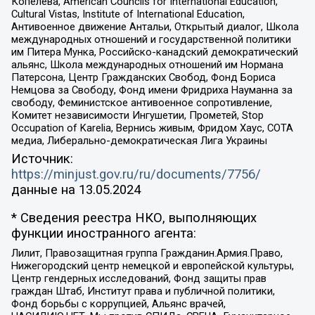
Копелева, American Councils for International Education,
Cultural Vistas, Institute of International Education,
Антивоенное движение Антальи, Открытый диалог, Школа
международных отношений и государственной политики
им Питера Мунка, Российско-канадский демократический
альянс, Школа международных отношений им Нормана
Патерсона, Центр Гражданских Свобод, Фонд Бориса
Немцова за Свободу, Фонд имени Фридриха Науманна за
свободу, Феминистское антивоенное сопротивление,
Комитет независимости Ингушетии, Прометей, Stop
Occupation of Karelia, Вернись живым, Фридом Хаус, СОТА
медиа, Либерально-демократическая Лига Украины
Источник:
https://minjust.gov.ru/ru/documents/7756/
данные на
13.05.2024
* Сведения реестра НКО, выполняющих
функции иностранного агента:
Лилит, Правозащитная группа Гражданин.Армия.Право,
Нижегородский центр немецкой и европейской культуры,
Центр гендерных исследований, Фонд защиты прав
граждан Штаб, Институт права и публичной политики,
Фонд борьбы с коррупцией, Альянс врачей,