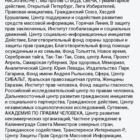
НАСИЛИЮ.НЕТ, Мы против СПИДа, СВЕЧА, Гуманитарное
действие, Открытый Петербург, Лига Избирателей,
Правовая инициатива, Гражданский Союз, Хасдей
Ерушалаим, Центр поддержки и содействия развитию
средств массовой информации, Горячая Линия, В защиту
прав заключенных, Институт глобализации и социальных
движений, Центр социально-информационных инициатив
Действие, Благотворительный фонд охраны здоровья и
защиты прав граждан, Благотворительный фонд помощи
осужденным и их семьям, Фонд Тольятти, Новое время,
Серебряная тайга, Так-Так-Так, Сова, центр Анна, Проект
Апрель, Самарская губерния, Эра здоровья, Мемориал,
Аналитический Центр Юрия Левады, Издательство Парк
Гагарина, Фонд имени Андрея Рылькова, Сфера, Центр
СИБАЛЬТ, Уральская правозащитная группа, Женщины
Евразии, Институт прав человека, Фонд защиты гласности,
Российский исследовательский центр по правам человека,
Дальневосточный центр развития гражданских инициатив
и социального партнерства, Гражданское действие, Центр
независимых социологических исследований, Сутяжник,
АКАДЕМИЯ ПО ПРАВАМ ЧЕЛОВЕКА, Центр развития
некоммерческих организаций, Частное учреждение в
Калининграде Совета Министров северных стран,
Гражданское содействие, Трансперенси Интернешнл-Р,
Центр Защиты Прав Средств Массовой Информации,