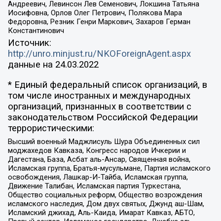
Андреевич, Левинсон Лев Семенович, Локшина Татьяна
Иосифовна, Орлов Олег Петрович, Полякова Мара
Федоровна, Резник Генри Маркович, Захаров Герман
Константинович
Источник:
http://unro.minjust.ru/NKOForeignAgent.aspx
данные на
24.03.2022
* Единый федеральный список организаций, в
том числе иностранных и международных
организаций, признанных в соответствии с
законодательством Российской Федерации
террористическими:
Высший военный Маджлисуль Шура Объединенных сил
моджахедов Кавказа, Конгресс народов Ичкерии и
Дагестана, База, Асбат аль-Ансар, Священная война,
Исламская группа, Братья-мусульмане, Партия исламского
освобождения, Лашкар-И-Тайба, Исламская группа,
Движение Талибан, Исламская партия Туркестана,
Общество социальных реформ, Общество возрождения
исламского наследия, Дом двух святых, Джунд аш-Шам,
Исламский джихад, Аль-Каида, Имарат Кавказ, АБТО,