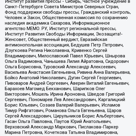
Институт развития прессы - Сибирь, Частное учреждение в
Санкт-Петербурге Совета Министров Северных Стран,
Фонд поддержки свободы прессы, Гражданский контроль,
Человек и Закон, Общественная комиссия по сохранению
наследия академика Сахарова, Информационное
агентство МЕМО. РУ, Институт региональной прессы,
Институт Развития Свободы Информации, Экозащита!-
Женсовет, Общественный вердикт, Евразийская
антимонопольная ассоциация, Бедушев Петр Петрович,
Дзугкоева Регина Николаевна, Кривенко Сергей
Владимирович, Милославский Павел Юрьевич, Шнырова
Ольга Вадимовна, Чанышева Лилия Айратовна, Сидорович
Ольга Борисовна, Туровский Александр Алексеевич,
Васильева Анастасия Евгеньевна, Ривина Анна Валерьевна,
Бойко Анатолий Николаевич, Дугин Сергей Георгиевич,
Пивоваров Андрей Сергеевич, Аверин Виталий Евгеньевич,
Барахоев Магомед Бекханович, Шарипков Олег
Викторович, Мошель Ирина Ароновна, Шведов Григорий
Сергеевич, Пономарев Лев Александрович, Каргалицкий
Борис Юльевич, Созаев Валерий Валерьевич, Исламов
Тимур Рифгатович, Романова Ольга Евгеньевна, Щаров
Сергей Алексадрович, Цирульников Борис Альбертович,
Гасан Ольга Павловна, Паутов Юрий Анатольевич,
Верховский Александр Маркович, Пислакова-Паркер
Марина Петровна, Кочеткова Татьяна Владимировна,