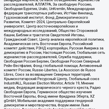
Вилфрида Мартенса, Сетевое объединение журналистов
расследователей, АЛЛАТРА, За свободную Россию,
Свободная Бурятия, Uralic, UnKremlin, Международная
федерация транспортных рабочих, ИстЧам Финланд,
Гудзоновский институт, Фонд Демократического
Развития, Комитет-2024, Центрально-Европейский
университет, Центр восточноевропейских и
международных исследований, Общество Сторожевой
башни, Библии и трактатов Свидетелей Иеговы,
Гражданский Совет, Центр анализа европейской политики,
Академическая сеть Восточная Европа, Российский
комитет действия, РЭНД корпорейшн, Русская Америка за
демократию в России, Настоящая Россия, Глобальная сеть
журналистов-расследователей, Служба поддержки,
Свободная Россия Берлин, Свободная Россия Северный
Рейн-Вестфалия, Фонд глобальной помощи, Антивоенный
комитет России, Russie-Libertes, La Asocicion de Rusos
Libres, Союз за возвращение Северных территорий,
Крымскотатарский Ресурсный Центр, Глобальный союз
IndustriALL, Russian Election Monitor, Article 19, Мнение
медиа, Федерация анархического черного креста, Радио
Свободная Европа, Германское общество изучения
Восточной Европы, Фонд имени Фридриха Эберта, XZ
gGmbH, Мобильная академия поддержки гендерной
демократии и миротворчества, Форум имени Льва