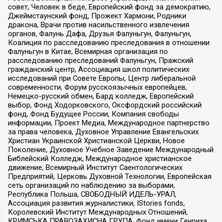
совет, Человек в беде, Европейский фонд за демократию,
Джеймстаунский фонд, Прожект Хармони, Родники
дракона, Врачи против насильственного извлечения
органов, Фалунь Дафа, Друзья Фалуньгун, Фалуньгун,
Коалиция по расследованию преследования в отношении
Фалуньгун в Китае, Всемирная организация по
расследованию преследований Фалуньгун, Пражский
гражданский центр, Ассоциация школ политических
исследований при Совете Европы, Центр либеральной
современности, Форум русскоязычных европейцев,
Немецко-русский обмен, Бард колледж, Европейский
выбор, Фонд Ходорковского, Оксфордский российский
фонд, Фонд Будущее России, Компания свободы
информации, Проект Медиа, Международное партнерство
за права человека, Духовное Управление Евангельских
Христиан Украинской Христианской Церкви, Новое
Поколение, Духовное Учебное Заведение Международный
Библейский Колледж, Международное христианское
движение, Всемирный Институт Саентологических
Предприятий, Церковь Духовной Технологии, Европейская
сеть организаций по наблюдению за выборами,
Республика Польша, СВОБОДНЫЙ ИДЕЛЬ-УРАЛ,
Ассоциация развития журналистики, IStories fonds,
Королевский Институт Международных Отношений,
КРИМСЬКА ПРАВОЗАХИСНА ГРУПА, Фонд имени Генриха