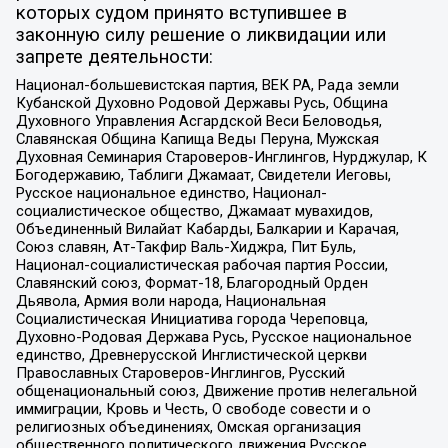
которых судом принято вступившее в
законную силу решение о ликвидации или
запрете деятельности:
Национал-большевистская партия, ВЕК РА, Рада земли
Кубанской Духовно Родовой Державы Русь, Община
Духовного Управления Асгардской Веси Беловодья,
Славянская Община Капища Веды Перуна, Мужская
Духовная Семинария Староверов-Инглингов, Нурджулар, К
Богодержавию, Таблиги Джамаат, Свидетели Иеговы,
Русское национальное единство, Национал-
социалистическое общество, Джамаат мувахидов,
Объединенный Вилайат Кабарды, Балкарии и Карачая,
Союз славян, Ат-Такфир Валь-Хиджра, Пит Буль,
Национал-социалистическая рабочая партия России,
Славянский союз, Формат-18, Благородный Орден
Дьявола, Армия воли народа, Национальная
Социалистическая Инициатива города Череповца,
Духовно-Родовая Держава Русь, Русское национальное
единство, Древнерусской Инглистической церкви
Православных Староверов-Инглингов, Русский
общенациональный союз, Движение против нелегальной
иммиграции, Кровь и Честь, О свободе совести и о
религиозных объединениях, Омская организация
общественного политического движения Русское