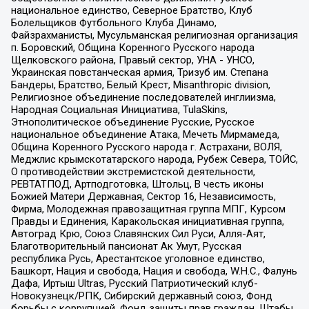
национальное единство, Северное Братство, Клуб
Болельщиков Футбольного Клуба Динамо,
Файзрахманисты, Мусульманская религиозная организация
п. Боровский, Община Коренного Русского народа
Щелковского района, Правый сектор, УНА - УНСО,
Украинская повстанческая армия, Тризуб им. Степана
Бандеры, Братство, Белый Крест, Misanthropic division,
Религиозное объединение последователей инглиизма,
Народная Социальная Инициатива, TulaSkins,
Этнополитическое объединение Русские, Русское
национальное объединение Атака, Мечеть Мирмамеда,
Община Коренного Русского народа г. Астрахани, ВОЛЯ,
Меджлис крымскотатарского народа, Рубеж Севера, ТОЙС,
О противодействии экстремистской деятельности,
РЕВТАТПОД, Артподготовка, Штольц, В честь иконы
Божией Матери Державная, Сектор 16, Независимость,
Фирма, Молодежная правозащитная группа МПГ, Курсом
Правды и Единения, Каракольская инициативная группа,
Автоград Крю, Союз Славянских Сил Руси, Алля-Аят,
Благотворительный пансионат Ак Умут, Русская
республика Русь, Арестантское уголовное единство,
Башкорт, Нация и свобода, Нация и свобода, W.H.С., Фалунь
Дафа, Иртыш Ultras, Русский Патриотический клуб-
Новокузнецк/РПК, Сибирский державный союз, Фонд
борьбы с коррупцией, Фонд защиты прав граждан, Штабы