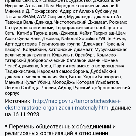
Правый сектор, Исламское государство, Джабха аль-
Нусра ли-Ахль аш-Шам, Народное ополчение имени К.
Минина и Д. Пожарского, Аджр от Аллаха Субхану уа
Тагьаля SHAM, АУМ Синрике, Муджахеды джамаата Ат-
Тавхида Валь-Джихад, Чистопольский Джамаат, Рохнамо
ба суи давлати исломи, Террористическое сообщество
Сеть, Катиба Таухид валь-Джихад, Хайят Тахрир аш-Шам,
Ахлю Сунна Валь Джамаа, National Socialism/White Power,
Артподготовка, Религиозная группа “Джамаат “Красный
пахарь”, Колумбайн, Хатлонский джамаат, Мусульманская
религиозная группа п. Кушкуль г. Оренбург, Крымско-
татарский добровольческий батальон имени Номана
Челебиджихана, Азов, Партия исламского возрождения
Таджикистана, Народная самооборона, Дуббайский
джамаат, московская ячейка, Батал-Хаджи Белхороев,
Маньяки Культ Убийц, Молодёжь Которая Улыбается,
Легион Свобода России, Айдар, Русский добровольческий
корпус
Источник:
http://nac.gov.ru/terroristicheskie-i-
ekstremistskie-organizacii-i-materialy.html
данные
на
16.11.2023
* Перечень общественных объединений и
религиозных организаций в отношении