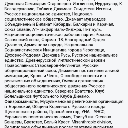
Духовная Семинария Староверов-Инглингов, Нурджулар, К
Богодержавию, Таблиги Джамаат, Свидетели Иеговы,
Русское национальное единство, Национал-
социалистическое общество, Джамаат мувахидов,
Объединенный Вилайат Кабарды, Балкарии и Карачая,
Союз славян, Ат-Такфир Валь-Хиджра, Пит Буль,
Национал-социалистическая рабочая партия России,
Славянский союз, Формат-18, Благородный Орден
Дьявола, Армия воли народа, Национальная
Социалистическая Инициатива города Череповца,
Духовно-Родовая Держава Русь, Русское национальное
единство, Древнерусской Инглистической церкви
Православных Староверов-Инглингов, Русский
общенациональный союз, Движение против нелегальной
иммиграции, Кровь и Честь, О свободе совести и о
религиозных объединениях, Омская организация
общественного политического движения Русское
национальное единство, Северное Братство, Клуб
Болельщиков Футбольного Клуба Динамо,
Файзрахманисты, Мусульманская религиозная организация
п. Боровский, Община Коренного Русского народа
Щелковского района, Правый сектор, УНА - УНСО,
Украинская повстанческая армия, Тризуб им. Степана
Бандеры, Братство, Белый Крест, Misanthropic division,
Религиозное объединение последователей инглиизма,