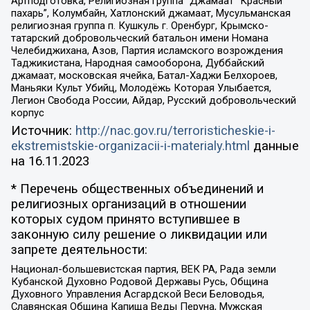
Артподготовка, Религиозная группа “Джамаат “Красный
пахарь”, Колумбайн, Хатлонский джамаат, Мусульманская
религиозная группа п. Кушкуль г. Оренбург, Крымско-
татарский добровольческий батальон имени Номана
Челебиджихана, Азов, Партия исламского возрождения
Таджикистана, Народная самооборона, Дуббайский
джамаат, московская ячейка, Батал-Хаджи Белхороев,
Маньяки Культ Убийц, Молодёжь Которая Улыбается,
Легион Свобода России, Айдар, Русский добровольческий
корпус
Источник:
http://nac.gov.ru/terroristicheskie-i-
ekstremistskie-organizacii-i-materialy.html
данные
на
16.11.2023
* Перечень общественных объединений и
религиозных организаций в отношении
которых судом принято вступившее в
законную силу решение о ликвидации или
запрете деятельности:
Национал-большевистская партия, ВЕК РА, Рада земли
Кубанской Духовно Родовой Державы Русь, Община
Духовного Управления Асгардской Веси Беловодья,
Славянская Община Капища Веды Перуна, Мужская