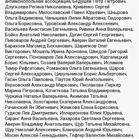
антимонопольная ассоциация, Бедушев Петр Петрович,
Дзугкоева Регина Николаевна, Кривенко Сергей
Владимирович, Милославский Павел Юрьевич, Шнырова
Ольга Вадимовна, Чанышева Лилия Айратовна, Сидорович
Ольга Борисовна, Туровский Александр Алексеевич,
Васильева Анастасия Евгеньевна, Ривина Анна Валерьевна,
Бойко Анатолий Николаевич, Дугин Сергей Георгиевич,
Пивоваров Андрей Сергеевич, Аверин Виталий Евгеньевич,
Барахоев Магомед Бекханович, Шарипков Олег
Викторович, Мошель Ирина Ароновна, Шведов Григорий
Сергеевич, Пономарев Лев Александрович, Каргалицкий
Борис Юльевич, Созаев Валерий Валерьевич, Исламов
Тимур Рифгатович, Романова Ольга Евгеньевна, Щаров
Сергей Алексадрович, Цирульников Борис Альбертович,
Гасан Ольга Павловна, Паутов Юрий Анатольевич,
Верховский Александр Маркович, Пислакова-Паркер
Марина Петровна, Кочеткова Татьяна Владимировна,
Чуркина Наталья Валерьевна, Акимова Татьяна
Николаевна, Золотарева Екатерина Александровна,
Рачинский Ян Збигневич, Жемкова Елена Борисовна,
Гудков Лев Дмитриевич, Илларионова Юлия Юрьевна,
Саранг Анна Васильевна, Захарова Светлана Сергеевна,
Аверин Владимир Анатольевич, Щур Татьяна Михайловна,
Щур Николай Алексеевич, Блинушов Андрей Юрьевич,
Мосин Алексей Геннадьевич, Гефтер Валентин Михайлович,