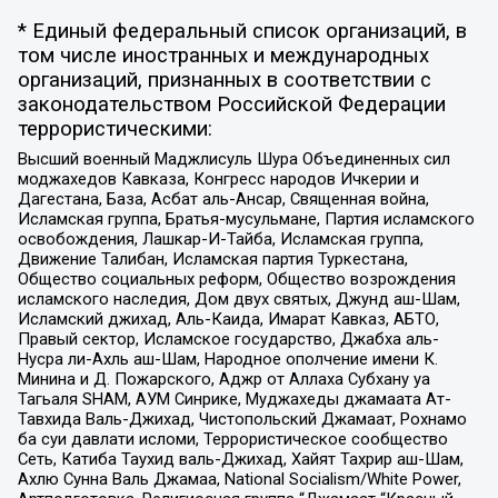
* Единый федеральный список организаций, в
том числе иностранных и международных
организаций, признанных в соответствии с
законодательством Российской Федерации
террористическими:
Высший военный Маджлисуль Шура Объединенных сил
моджахедов Кавказа, Конгресс народов Ичкерии и
Дагестана, База, Асбат аль-Ансар, Священная война,
Исламская группа, Братья-мусульмане, Партия исламского
освобождения, Лашкар-И-Тайба, Исламская группа,
Движение Талибан, Исламская партия Туркестана,
Общество социальных реформ, Общество возрождения
исламского наследия, Дом двух святых, Джунд аш-Шам,
Исламский джихад, Аль-Каида, Имарат Кавказ, АБТО,
Правый сектор, Исламское государство, Джабха аль-
Нусра ли-Ахль аш-Шам, Народное ополчение имени К.
Минина и Д. Пожарского, Аджр от Аллаха Субхану уа
Тагьаля SHAM, АУМ Синрике, Муджахеды джамаата Ат-
Тавхида Валь-Джихад, Чистопольский Джамаат, Рохнамо
ба суи давлати исломи, Террористическое сообщество
Сеть, Катиба Таухид валь-Джихад, Хайят Тахрир аш-Шам,
Ахлю Сунна Валь Джамаа, National Socialism/White Power,