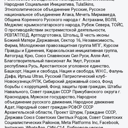
Народная Социальная Инициатива, TulaSkins,
Этнополитическое объединение Русские, Русское
национальное объединение Атака, Мечеть Мирмамеда,
Община Коренного Русского народа г. Астрахани, ВОЛЯ,
Меджлис крымскотатарского народа, Рубеж Севера, ТОЙС,
О противодействии экстремистской деятельности,
РЕВТАТПОД, Артподготовка, Штольц, В честь иконы
Божией Матери Державная, Сектор 16, Независимость,
Фирма, Молодежная правозащитная группа МПГ, Курсом
Правды и Единения, Каракольская инициативная группа,
Автоград Крю, Союз Славянских Сил Руси, Алля-Аят,
Благотворительный пансионат Ак Умут, Русская
республика Русь, Арестантское уголовное единство,
Башкорт, Нация и свобода, Нация и свобода, W.H.С., Фалунь
Дафа, Иртыш Ultras, Русский Патриотический клуб-
Новокузнецк/РПК, Сибирский державный союз, Фонд
борьбы с коррупцией, Фонд защиты прав граждан, Штабы
Навального, Совет граждан СССР Прикубанского округа г.
Краснодара, Мужское государство, Народное
объединение русского движения, Народное движение
Адат, Народный совет граждан РСФСР СССР
Архангельской области, Проект Штурм, Граждане СССР,
Держава Союз Советских Светлых Родов, Совет Советских
Социалистических Районов, Meta Platforms Inc, Facebook,
Instagram, WhatsApp, СИЧ-С14, Добровольческое