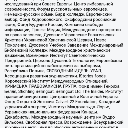
исследований при Совете Европы, Центр либеральной
современности, Форум русскоязычных европейцев,
Немецко-русский обмен, Бард колледж, Европейский
выбор, Фонд Ходорковского, Оксфордский российский
фонд, Фонд Будущее России, Компания свободы
информации, Проект Медиа, Международное партнерство
за права человека, Духовное Управление Евангельских
Христиан Украинской Христианской Церкви, Новое
Поколение, Духовное Учебное Заведение Международный
Библейский Колледж, Международное христианское
движение, Всемирный Институт Саентологических
Предприятий, Церковь Духовной Технологии, Европейская
сеть организаций по наблюдению за выборами,
Республика Польша, СВОБОДНЫЙ ИДЕЛЬ-УРАЛ,
Ассоциация развития журналистики, IStories fonds,
Королевский Институт Международных Отношений,
КРИМСЬКА ПРАВОЗАХИСНА ГРУПА, Фонд имени Генриха
Бёлля, Stichting Bellingcat, Bellingcat Ltd, The Insider, Институт
правовой инициативы Центральной и Восточной Европы,
Фонд Открытой Эстонии, Calvert 22 Foundation, Канадский
украинский конгресс, Институт Макдональда-Лорье,
Украинская национальная федерация Канады,
Декабристы, Международный научный центр им Вудро
Вильсона, Свободная пресса, Возрождение, Всеукраинский
духовный центр , Риддл, Русский антивоенный комитет в