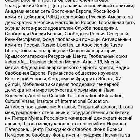
башни, Библии и трактатов Свидетелей Иеговы,
Гражданский Совет, Центр анализа европейской политики,
Академическая сеть Восточная Европа, Российский
комитет действия, РЭНД корпорейшн, Русская Америка за
демократию в России, Настоящая Россия, Глобальная сеть
журналистов-расследователей, Служба поддержки,
Свободная Россия Берлин, Свободная Россия Северный
Рейн-Вестфалия, Фонд глобальной помощи, Антивоенный
комитет России, Russie-Libertes, La Asocicion de Rusos
Libres, Союз за возвращение Северных территорий,
Крымскотатарский Ресурсный Центр, Глобальный союз
IndustriALL, Russian Election Monitor, Article 19, Мнение
медиа, Федерация анархического черного креста, Радио
Свободная Европа, Германское общество изучения
Восточной Европы, Фонд имени Фридриха Эберта, XZ
gGmbH, Мобильная академия поддержки гендерной
демократии и миротворчества, Форум имени Льва
Копелева, American Councils for International Education,
Cultural Vistas, Institute of International Education,
Антивоенное движение Антальи, Открытый диалог, Школа
международных отношений и государственной политики
им Питера Мунка, Российско-канадский демократический
альянс, Школа международных отношений им Нормана
Патерсона, Центр Гражданских Свобод, Фонд Бориса
Немцова за Свободу, Фонд имени Фридриха Науманна за