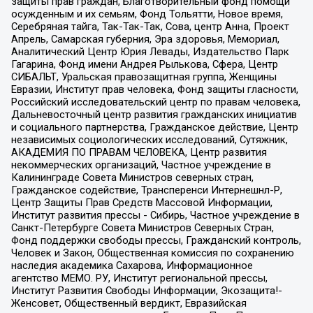
защиты прав граждан, Благотворительный фонд помощи
осужденным и их семьям, Фонд Тольятти, Новое время,
Серебряная тайга, Так-Так-Так, Сова, центр Анна, Проект
Апрель, Самарская губерния, Эра здоровья, Мемориал,
Аналитический Центр Юрия Левады, Издательство Парк
Гагарина, Фонд имени Андрея Рылькова, Сфера, Центр
СИБАЛЬТ, Уральская правозащитная группа, Женщины
Евразии, Институт прав человека, Фонд защиты гласности,
Российский исследовательский центр по правам человека,
Дальневосточный центр развития гражданских инициатив
и социального партнерства, Гражданское действие, Центр
независимых социологических исследований, Сутяжник,
АКАДЕМИЯ ПО ПРАВАМ ЧЕЛОВЕКА, Центр развития
некоммерческих организаций, Частное учреждение в
Калининграде Совета Министров северных стран,
Гражданское содействие, Трансперенси Интернешнл-Р,
Центр Защиты Прав Средств Массовой Информации,
Институт развития прессы - Сибирь, Частное учреждение в
Санкт-Петербурге Совета Министров Северных Стран,
Фонд поддержки свободы прессы, Гражданский контроль,
Человек и Закон, Общественная комиссия по сохранению
наследия академика Сахарова, Информационное
агентство МЕМО. РУ, Институт региональной прессы,
Институт Развития Свободы Информации, Экозащита!-
Женсовет, Общественный вердикт, Евразийская