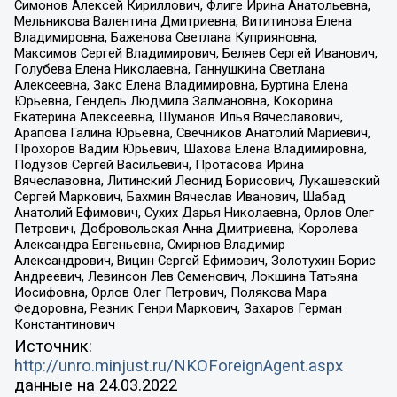
Симонов Алексей Кириллович, Флиге Ирина Анатольевна,
Мельникова Валентина Дмитриевна, Вититинова Елена
Владимировна, Баженова Светлана Куприяновна,
Максимов Сергей Владимирович, Беляев Сергей Иванович,
Голубева Елена Николаевна, Ганнушкина Светлана
Алексеевна, Закс Елена Владимировна, Буртина Елена
Юрьевна, Гендель Людмила Залмановна, Кокорина
Екатерина Алексеевна, Шуманов Илья Вячеславович,
Арапова Галина Юрьевна, Свечников Анатолий Мариевич,
Прохоров Вадим Юрьевич, Шахова Елена Владимировна,
Подузов Сергей Васильевич, Протасова Ирина
Вячеславовна, Литинский Леонид Борисович, Лукашевский
Сергей Маркович, Бахмин Вячеслав Иванович, Шабад
Анатолий Ефимович, Сухих Дарья Николаевна, Орлов Олег
Петрович, Добровольская Анна Дмитриевна, Королева
Александра Евгеньевна, Смирнов Владимир
Александрович, Вицин Сергей Ефимович, Золотухин Борис
Андреевич, Левинсон Лев Семенович, Локшина Татьяна
Иосифовна, Орлов Олег Петрович, Полякова Мара
Федоровна, Резник Генри Маркович, Захаров Герман
Константинович
Источник:
http://unro.minjust.ru/NKOForeignAgent.aspx
данные на
24.03.2022