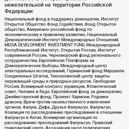
нежелательной на территории Российской
Федерации:
Национальный фонд в поддержку демократии, Институт
Открытое Общество Фонд Содействия, Фонд Открытое
общество, Американо-российский фонд по
экономическому и правовому развитию, Национальный
Демократический Институт Международных Отношений,
MEDIA DEVELOPMENT INVESTMENT FUND, Международный
Республиканский Институт, Открытая Россия, Институт
современной России, Черноморский фонд регионального
сотрудничества, Европейская Платформа за
Демократические Выборы, Международный центр
электоральных исследований, Германский фонд Маршалла
Соединенных Штатов, Тихоокеанский центр защиты
окружающей среды и природных ресурсов, Свободная
Россия, Всемирный конгресс украинцев, Атлантический
совет, Человек в беде, Европейский фонд за демократию,
Джеймстаунский фонд, Прожект Хармони, Родники
дракона, Врачи против насильственного извлечения
органов, Фалунь Дафа, Друзья Фалуньгун, Фалуньгун,
Коалиция по расследованию преследования в отношении
Фалуньгун в Китае, Всемирная организация по
расследованию преследований Фалуньгун, Пражский
гражданский центр, Ассоциация школ политических