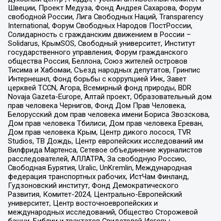
Швеции, Проект Медуза, Фонд Андрея Сахарова, Форум
свободной России, Лига Свободных Наций, Transparеncy
International, Форум Свободных Народов ПостРоссии,
Солидарность с гражданским движением в России –
Solidarus, КрымSOS, Свободный университет, Институт
государственного управления, Форум гражданского
общества Россия, Беллона, Союз жителей островов
Тисима и Хабомаи, Съезд народных депутатов, Гринпис
Интернешнл, Фонд борьбы с коррупцией Инк, Завет
церквей TCCN, Агора, Всемирный фонд природы, BDR
Novaja Gazeta-Europe, Алтай проект, Образовательный дом
прав человека Чернигов, Фонд Дом Прав Человека,
Белорусский дом прав человека имени Бориса Звозскова,
Дом прав человека Тбилиси, Дом прав человека Ереван,
Дом прав человека Крым, Центр дикого лосося, TVR
Studios, ТВ Дождь, Центр европейских исследований им
Вилфрида Мартенса, Сетевое объединение журналистов
расследователей, АЛЛАТРА, За свободную Россию,
Свободная Бурятия, Uralic, UnKremlin, Международная
федерация транспортных рабочих, ИстЧам Финланд,
Гудзоновский институт, Фонд Демократического
Развития, Комитет-2024, Центрально-Европейский
университет, Центр восточноевропейских и
международных исследований, Общество Сторожевой