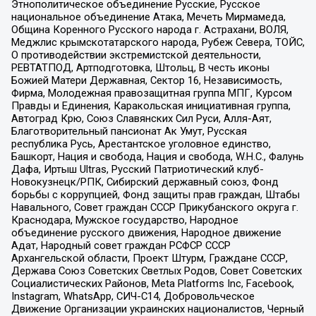
Этнополитическое объединение Русские, Русское
национальное объединение Атака, Мечеть Мирмамеда,
Община Коренного Русского народа г. Астрахани, ВОЛЯ,
Меджлис крымскотатарского народа, Рубеж Севера, ТОЙС,
О противодействии экстремистской деятельности,
РЕВТАТПОД, Артподготовка, Штольц, В честь иконы
Божией Матери Державная, Сектор 16, Независимость,
Фирма, Молодежная правозащитная группа МПГ, Курсом
Правды и Единения, Каракольская инициативная группа,
Автоград Крю, Союз Славянских Сил Руси, Алля-Аят,
Благотворительный пансионат Ак Умут, Русская
республика Русь, Арестантское уголовное единство,
Башкорт, Нация и свобода, Нация и свобода, W.H.С., Фалунь
Дафа, Иртыш Ultras, Русский Патриотический клуб-
Новокузнецк/РПК, Сибирский державный союз, Фонд
борьбы с коррупцией, Фонд защиты прав граждан, Штабы
Навального, Совет граждан СССР Прикубанского округа г.
Краснодара, Мужское государство, Народное
объединение русского движения, Народное движение
Адат, Народный совет граждан РСФСР СССР
Архангельской области, Проект Штурм, Граждане СССР,
Держава Союз Советских Светлых Родов, Совет Советских
Социалистических Районов, Meta Platforms Inc, Facebook,
Instagram, WhatsApp, СИЧ-С14, Добровольческое
Движение Организации украинских националистов, Черный