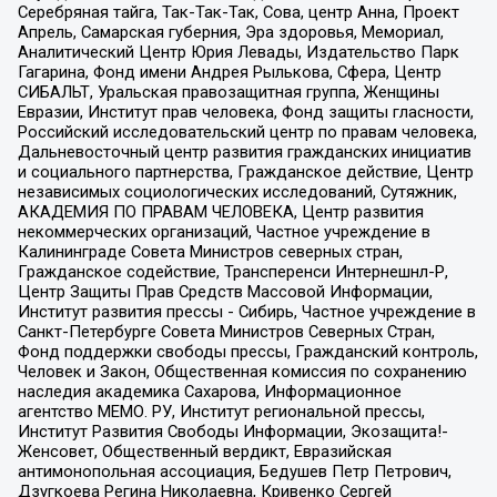
Серебряная тайга, Так-Так-Так, Сова, центр Анна, Проект
Апрель, Самарская губерния, Эра здоровья, Мемориал,
Аналитический Центр Юрия Левады, Издательство Парк
Гагарина, Фонд имени Андрея Рылькова, Сфера, Центр
СИБАЛЬТ, Уральская правозащитная группа, Женщины
Евразии, Институт прав человека, Фонд защиты гласности,
Российский исследовательский центр по правам человека,
Дальневосточный центр развития гражданских инициатив
и социального партнерства, Гражданское действие, Центр
независимых социологических исследований, Сутяжник,
АКАДЕМИЯ ПО ПРАВАМ ЧЕЛОВЕКА, Центр развития
некоммерческих организаций, Частное учреждение в
Калининграде Совета Министров северных стран,
Гражданское содействие, Трансперенси Интернешнл-Р,
Центр Защиты Прав Средств Массовой Информации,
Институт развития прессы - Сибирь, Частное учреждение в
Санкт-Петербурге Совета Министров Северных Стран,
Фонд поддержки свободы прессы, Гражданский контроль,
Человек и Закон, Общественная комиссия по сохранению
наследия академика Сахарова, Информационное
агентство МЕМО. РУ, Институт региональной прессы,
Институт Развития Свободы Информации, Экозащита!-
Женсовет, Общественный вердикт, Евразийская
антимонопольная ассоциация, Бедушев Петр Петрович,
Дзугкоева Регина Николаевна, Кривенко Сергей