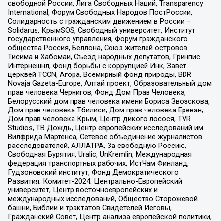
свободной России, Лига Свободных Наций, Transparеncy
International, Форум Свободных Народов ПостРоссии,
Солидарность с гражданским движением в России –
Solidarus, КрымSOS, Свободный университет, Институт
государственного управления, Форум гражданского
общества Россия, Беллона, Союз жителей островов
Тисима и Хабомаи, Съезд народных депутатов, Гринпис
Интернешнл, Фонд борьбы с коррупцией Инк, Завет
церквей TCCN, Агора, Всемирный фонд природы, BDR
Novaja Gazeta-Europe, Алтай проект, Образовательный дом
прав человека Чернигов, Фонд Дом Прав Человека,
Белорусский дом прав человека имени Бориса Звозскова,
Дом прав человека Тбилиси, Дом прав человека Ереван,
Дом прав человека Крым, Центр дикого лосося, TVR
Studios, ТВ Дождь, Центр европейских исследований им
Вилфрида Мартенса, Сетевое объединение журналистов
расследователей, АЛЛАТРА, За свободную Россию,
Свободная Бурятия, Uralic, UnKremlin, Международная
федерация транспортных рабочих, ИстЧам Финланд,
Гудзоновский институт, Фонд Демократического
Развития, Комитет-2024, Центрально-Европейский
университет, Центр восточноевропейских и
международных исследований, Общество Сторожевой
башни, Библии и трактатов Свидетелей Иеговы,
Гражданский Совет, Центр анализа европейской политики,