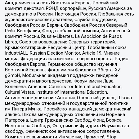
Академическая сеть Восточная Европа, Российский
комитет действия, РЭНД корпорейшн, Русская Америка за
демократию в России, Настоящая Россия, Глобальная сеть
журналистов-расследователей, Служба поддержки,
Свободная Россия Берлин, Свободная Россия Северный
Рейн-Вестфалия, Фонд глобальной помощи, Антивоенный
комитет России, Russie-Libertes, La Asocicion de Rusos
Libres, Союз за возвращение Северных территорий,
Крымскотатарский Ресурсный Центр, Глобальный союз
IndustriALL, Russian Election Monitor, Article 19, Мнение
медиа, Федерация анархического черного креста, Радио
Свободная Европа, Германское общество изучения
Восточной Европы, Фонд имени Фридриха Эберта, XZ
gGmbH, Мобильная академия поддержки гендерной
демократии и миротворчества, Форум имени Льва
Копелева, American Councils for International Education,
Cultural Vistas, Institute of International Education,
Антивоенное движение Антальи, Открытый диалог, Школа
международных отношений и государственной политики
им Питера Мунка, Российско-канадский демократический
альянс, Школа международных отношений им Нормана
Патерсона, Центр Гражданских Свобод, Фонд Бориса
Немцова за Свободу, Фонд имени Фридриха Науманна за
свободу, Феминистское антивоенное сопротивление,
Комитет независимости Ингушетии, Прометей, Stop