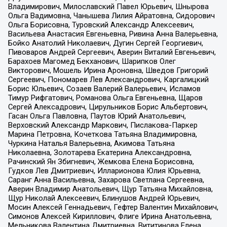
Владимирович, Милославский Павел Юрьевич, Шнырова
Ольга Вадимовна, Чанышева Лилия Айратовна, Сидорович
Ольга Борисовна, Туровский Александр Алексеевич,
Васильева Анастасия Евгеньевна, Ривина Анна Валерьевна,
Бойко Анатолий Николаевич, Дугин Сергей Георгиевич,
Пивоваров Андрей Сергеевич, Аверин Виталий Евгеньевич,
Барахоев Магомед Бекханович, Шарипков Олег
Викторович, Мошель Ирина Ароновна, Шведов Григорий
Сергеевич, Пономарев Лев Александрович, Каргалицкий
Борис Юльевич, Созаев Валерий Валерьевич, Исламов
Тимур Рифгатович, Романова Ольга Евгеньевна, Щаров
Сергей Алексадрович, Цирульников Борис Альбертович,
Гасан Ольга Павловна, Паутов Юрий Анатольевич,
Верховский Александр Маркович, Пислакова-Паркер
Марина Петровна, Кочеткова Татьяна Владимировна,
Чуркина Наталья Валерьевна, Акимова Татьяна
Николаевна, Золотарева Екатерина Александровна,
Рачинский Ян Збигневич, Жемкова Елена Борисовна,
Гудков Лев Дмитриевич, Илларионова Юлия Юрьевна,
Саранг Анна Васильевна, Захарова Светлана Сергеевна,
Аверин Владимир Анатольевич, Щур Татьяна Михайловна,
Щур Николай Алексеевич, Блинушов Андрей Юрьевич,
Мосин Алексей Геннадьевич, Гефтер Валентин Михайлович,
Симонов Алексей Кириллович, Флиге Ирина Анатольевна,
Мельникова Валентина Дмитриевна, Вититинова Елена