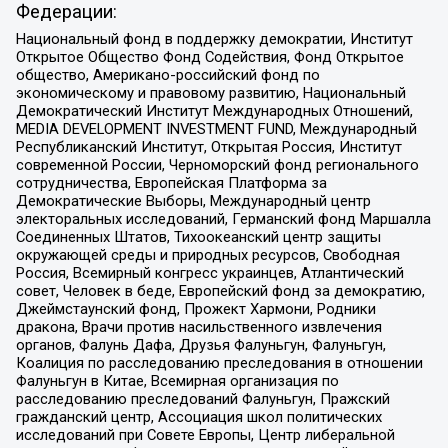
Федерации:
Национальный фонд в поддержку демократии, Институт
Открытое Общество Фонд Содействия, Фонд Открытое
общество, Американо-российский фонд по
экономическому и правовому развитию, Национальный
Демократический Институт Международных Отношений,
MEDIA DEVELOPMENT INVESTMENT FUND, Международный
Республиканский Институт, Открытая Россия, Институт
современной России, Черноморский фонд регионального
сотрудничества, Европейская Платформа за
Демократические Выборы, Международный центр
электоральных исследований, Германский фонд Маршалла
Соединенных Штатов, Тихоокеанский центр защиты
окружающей среды и природных ресурсов, Свободная
Россия, Всемирный конгресс украинцев, Атлантический
совет, Человек в беде, Европейский фонд за демократию,
Джеймстаунский фонд, Прожект Хармони, Родники
дракона, Врачи против насильственного извлечения
органов, Фалунь Дафа, Друзья Фалуньгун, Фалуньгун,
Коалиция по расследованию преследования в отношении
Фалуньгун в Китае, Всемирная организация по
расследованию преследований Фалуньгун, Пражский
гражданский центр, Ассоциация школ политических
исследований при Совете Европы, Центр либеральной