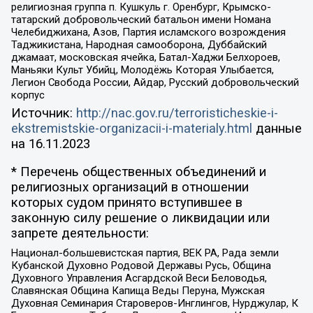
религиозная группа п. Кушкуль г. Оренбург, Крымско-
татарский добровольческий батальон имени Номана
Челебиджихана, Азов, Партия исламского возрождения
Таджикистана, Народная самооборона, Дуббайский
джамаат, московская ячейка, Батал-Хаджи Белхороев,
Маньяки Культ Убийц, Молодёжь Которая Улыбается,
Легион Свобода России, Айдар, Русский добровольческий
корпус
Источник:
http://nac.gov.ru/terroristicheskie-i-
ekstremistskie-organizacii-i-materialy.html
данные
на
16.11.2023
* Перечень общественных объединений и
религиозных организаций в отношении
которых судом принято вступившее в
законную силу решение о ликвидации или
запрете деятельности:
Национал-большевистская партия, ВЕК РА, Рада земли
Кубанской Духовно Родовой Державы Русь, Община
Духовного Управления Асгардской Веси Беловодья,
Славянская Община Капища Веды Перуна, Мужская
Духовная Семинария Староверов-Инглингов, Нурджулар, К