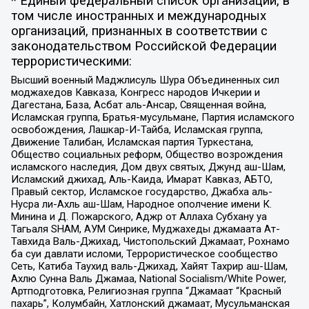
* Единый федеральный список организаций, в
том числе иностранных и международных
организаций, признанных в соответствии с
законодательством Российской Федерации
террористическими:
Высший военный Маджлисуль Шура Объединенных сил
моджахедов Кавказа, Конгресс народов Ичкерии и
Дагестана, База, Асбат аль-Ансар, Священная война,
Исламская группа, Братья-мусульмане, Партия исламского
освобождения, Лашкар-И-Тайба, Исламская группа,
Движение Талибан, Исламская партия Туркестана,
Общество социальных реформ, Общество возрождения
исламского наследия, Дом двух святых, Джунд аш-Шам,
Исламский джихад, Аль-Каида, Имарат Кавказ, АБТО,
Правый сектор, Исламское государство, Джабха аль-
Нусра ли-Ахль аш-Шам, Народное ополчение имени К.
Минина и Д. Пожарского, Аджр от Аллаха Субхану уа
Тагьаля SHAM, АУМ Синрике, Муджахеды джамаата Ат-
Тавхида Валь-Джихад, Чистопольский Джамаат, Рохнамо
ба суи давлати исломи, Террористическое сообщество
Сеть, Катиба Таухид валь-Джихад, Хайят Тахрир аш-Шам,
Ахлю Сунна Валь Джамаа, National Socialism/White Power,
Артподготовка, Религиозная группа “Джамаат “Красный
пахарь”, Колумбайн, Хатлонский джамаат, Мусульманская