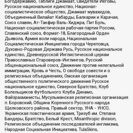
Богодержавию, Таблиги Джамаат, Свидетели Иеговы,
Русское национальное единство, Национал-
социалистическое общество, Джамаат мувахидов,
Объединенный Вилайат Кабарды, Балкарии и Карачая,
Союз славян, Ат-Такфир Валь-Хиджра, Пит Буль,
Национал-социалистическая рабочая партия России,
Славянский союз, Формат-18, Благородный Орден
Дьявола, Армия воли народа, Национальная
Социалистическая Инициатива города Череповца,
Духовно-Родовая Держава Русь, Русское национальное
единство, Древнерусской Инглистической церкви
Православных Староверов-Инглингов, Русский
общенациональный союз, Движение против нелегальной
иммиграции, Кровь и Честь, О свободе совести и о
религиозных объединениях, Омская организация
общественного политического движения Русское
национальное единство, Северное Братство, Клуб
Болельщиков Футбольного Клуба Динамо,
Файзрахманисты, Мусульманская религиозная организация
п. Боровский, Община Коренного Русского народа
Щелковского района, Правый сектор, УНА - УНСО,
Украинская повстанческая армия, Тризуб им. Степана
Бандеры, Братство, Белый Крест, Misanthropic division,
Религиозное объединение последователей инглиизма,
Народная Социальная Инициатива, TulaSkins,