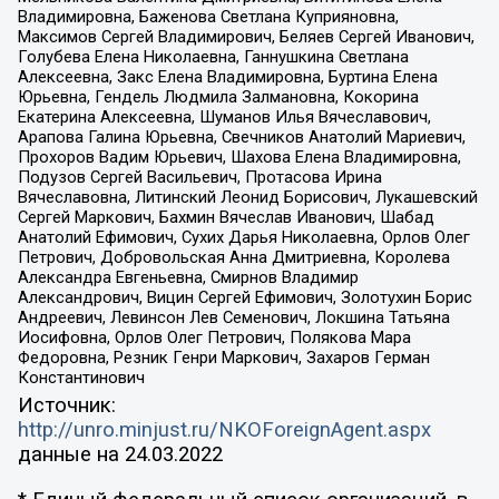
Владимировна, Баженова Светлана Куприяновна,
Максимов Сергей Владимирович, Беляев Сергей Иванович,
Голубева Елена Николаевна, Ганнушкина Светлана
Алексеевна, Закс Елена Владимировна, Буртина Елена
Юрьевна, Гендель Людмила Залмановна, Кокорина
Екатерина Алексеевна, Шуманов Илья Вячеславович,
Арапова Галина Юрьевна, Свечников Анатолий Мариевич,
Прохоров Вадим Юрьевич, Шахова Елена Владимировна,
Подузов Сергей Васильевич, Протасова Ирина
Вячеславовна, Литинский Леонид Борисович, Лукашевский
Сергей Маркович, Бахмин Вячеслав Иванович, Шабад
Анатолий Ефимович, Сухих Дарья Николаевна, Орлов Олег
Петрович, Добровольская Анна Дмитриевна, Королева
Александра Евгеньевна, Смирнов Владимир
Александрович, Вицин Сергей Ефимович, Золотухин Борис
Андреевич, Левинсон Лев Семенович, Локшина Татьяна
Иосифовна, Орлов Олег Петрович, Полякова Мара
Федоровна, Резник Генри Маркович, Захаров Герман
Константинович
Источник:
http://unro.minjust.ru/NKOForeignAgent.aspx
данные на
24.03.2022