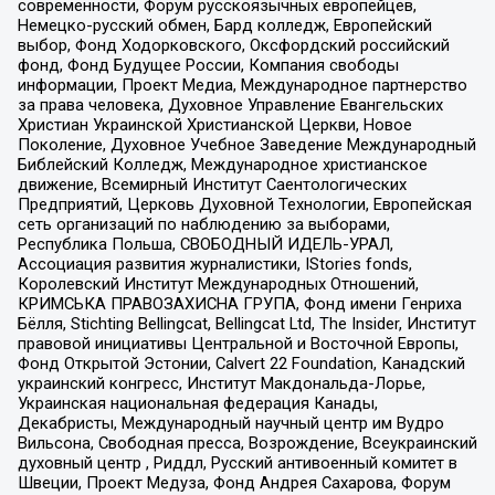
современности, Форум русскоязычных европейцев,
Немецко-русский обмен, Бард колледж, Европейский
выбор, Фонд Ходорковского, Оксфордский российский
фонд, Фонд Будущее России, Компания свободы
информации, Проект Медиа, Международное партнерство
за права человека, Духовное Управление Евангельских
Христиан Украинской Христианской Церкви, Новое
Поколение, Духовное Учебное Заведение Международный
Библейский Колледж, Международное христианское
движение, Всемирный Институт Саентологических
Предприятий, Церковь Духовной Технологии, Европейская
сеть организаций по наблюдению за выборами,
Республика Польша, СВОБОДНЫЙ ИДЕЛЬ-УРАЛ,
Ассоциация развития журналистики, IStories fonds,
Королевский Институт Международных Отношений,
КРИМСЬКА ПРАВОЗАХИСНА ГРУПА, Фонд имени Генриха
Бёлля, Stichting Bellingcat, Bellingcat Ltd, The Insider, Институт
правовой инициативы Центральной и Восточной Европы,
Фонд Открытой Эстонии, Calvert 22 Foundation, Канадский
украинский конгресс, Институт Макдональда-Лорье,
Украинская национальная федерация Канады,
Декабристы, Международный научный центр им Вудро
Вильсона, Свободная пресса, Возрождение, Всеукраинский
духовный центр , Риддл, Русский антивоенный комитет в
Швеции, Проект Медуза, Фонд Андрея Сахарова, Форум