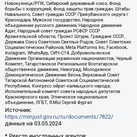
Новокузнецк/РПК, Сибирский державный союз, Фонд
борьбы с коррупцией, Фонд защиты прав граждан, Штабы
Навального, Совет граждан СССР Прикубанского округа г.
Краснодара, Мужское государство, Народное
объединение русского движения, Народное движение
Адат, Народный совет граждан РСФСР СССР
Архангельской области, Проект Штурм, Граждане СССР,
Держава Союз Советских Светлых Родов, Совет Советских
Социалистических Районов, Meta Platforms Inc, Facebook,
Instagram, WhatsApp, СИЧ-С14, Добровольческое
Движение Организации украинских националистов, Черный
Комитет, Татарстанское Региональное Всетатарское
общественное движение, Невоград, Молодежное
Демократическое Движение Весна, Верховный Совет
Татарской Автономной Советской Социалистической
Республики, Конгресс ойрат-калмыцкого народа,
Исполнительный комитет совета народных депутатов
Красноярского края, Этническое национальное
объединение, ЛГБТ, Я.МЫ Сергей Фургал
Источник:
https://minjust.gov.ru/ru/documents/7822/
данные на
03.05.2024
* Реестр иностранных агентов: