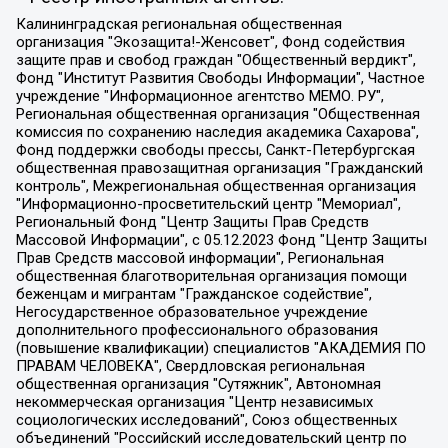
Калининградская региональная общественная организация "Экозащита!-Женсовет", Фонд содействия защите прав и свобод граждан "Общественный вердикт", Фонд "Институт Развития Свободы Информации", Частное учреждение "Информационное агентство МЕМО. РУ", Региональная общественная организация "Общественная комиссия по сохранению наследия академика Сахарова", Фонд поддержки свободы прессы, Санкт-Петербургская общественная правозащитная организация "Гражданский контроль", Межрегиональная общественная организация "Информационно-просветительский центр "Мемориал", Региональный Фонд "Центр Защиты Прав Средств Массовой Информации", с 05.12.2023 Фонд "Центр Защиты Прав Средств массовой информации", Региональная общественная благотворительная организация помощи беженцам и мигрантам "Гражданское содействие", Негосударственное образовательное учреждение дополнительного профессионального образования (повышение квалификации) специалистов "АКАДЕМИЯ ПО ПРАВАМ ЧЕЛОВЕКА", Свердловская региональная общественная организация "Сутяжник", Автономная некоммерческая организация "Центр независимых социологических исследований", Союз общественных объединений "Российский исследовательский центр по правам человека", Региональное общественное учреждение научно-информационный центр "МЕМОРИАЛ", Некоммерческая организация "Фонд защиты гласности", Автономная некоммерческая организация "Институт прав человека", Городская общественная организация "Екатеринбургское общество "МЕМОРИАЛ", Городская общественная организация "Рязанское историко-просветительское и правозащитное общество "Мемориал" (Рязанский Мемориал), Челябинский региональный орган общественной самодеятельности – женское общественное объединение "Женщины Евразии", Челябинский региональный орган общественной самодеятельности "Уральская правозащитная группа", Фонд содействия защите здоровья и социальной справедливости имени Андрея Рылькова, Автономная Некоммерческая Организация "Аналитический Центр Юрия Левады", Автономная некоммерческая организация социальной поддержки населения "Проект Апрель", Региональная общественная организация помощи женщинам и детям, находящимся в кризисной ситуации "Информационно-методический центр "Анна", Фонд содействия развитию массовых коммуникаций и правовому просвещению "Так-так-Так", Фонд содействия устойчивому развитию "Серебряная тайга", Свердловский региональный общественный фонд социальных проектов "Новое время", "Idel.Реалии", Кавказ.Реалии, Крым.Реалии, Телеканал Настоящее Время, Татаро-башкирская служба Радио Свобода (Azatliq Radiosi), Радио Свободная Европа/Радио Свобода (PCE/PC), "Сибирь.Реалии", "Фактограф", Благотворительный фонд помощи осужденным и их семьям, Автономная некоммерческая организация "Институт глобализации и социальных движений", Фонд "В защиту прав заключенных", Частное учреждение "Центр поддержки и содействия развитию средств массовой информации", Пензенский региональный общественный благотворительный фонд "Гражданский союз", "Север.Реалии", Некоммерческая организация Фонд "Правовая инициатива", Общество с ограниченной ответственностью "Радио Свободная Европа/Радио Свобода", Чешское информационное агентство "MEDIUM-ORIENT", Красноярская региональная общественная организация "Мы против СПИДа", Камалягин Денис Николаевич, Маркелов Сергей Евгеньевич, Пономарев Лев Александрович, Савицкая Людмила Алексеевна, Автономная некоммерческая организация "Центр по работе с проблемой насилия "НАСИЛИЮ.НЕТ", Межрегиональный профессиональный союз работников здравоохранения "Альянс врачей", Юридическое лицо, зарегистрированное в Латвийской Республике, SIA "Medusa Project" (регистрационный номер 40103797863, дата регистрации 10.06.2014), Некоммерческая организация "Фонд по борьбе с коррупцией", Автономная некоммерческая организация "Институт права и публичной политики", Баданин Роман Сергеевич, Гликин Максим Александрович, Железнова Мария Михайловна, Лукьянова Юлия Сергеевна, Маетная Елизавета Витальевна, Маняхин Петр Борисович, Чуракова Ольга Владимировна, Ярош Юлия Петровна, Юридическое лицо "The Insider SIA", зарегистрированное в Риге, Латвийская Республика (дата регистрации 26.06.2015), являющееся администратором доменного имени интернет-издания "The Insider SIA", https://theins.ru, Постернак Алексей Евгеньевич, Рубин Михаил Аркадьевич, Анин Роман Александрович, Юридическое лицо Istories fonds, зарегистрированное в Латвийской Республике (регистрационный номер 50008295751, дата регистрации 24.02.2020), Великовский Дмитрий Александрович, Долинина Ирина Николаевна, Мароховская Алеся Алексеевна, Шлейнов Роман Юрьевич, Шмагун Олеся Валентиновна, Общество с ограниченной ответственностью "Альтаир 2021", Общество с ограниченной ответственностью "Вега 2021", Общество с ограниченной ответственностью "Главный редактор 2021", Общество с ограниченной ответственностью "Ромашки монолит", Важенков Артем Валерьевич, Ивановская областная общественная организация "Центр гендерных исследований", Гурман Юрий Альбертович, Медиапроект "ОВД-Инфо", Егоров Владимир Владимирович, Жилинский Владимир Александрович, Общество с ограниченной ответственностью "ЗП", Иванова София Юрьевна, Карезина Инна Павловна, Кильтау Екатерина Викторовна, Петров Алексей Викторович, Пискунов Сергей Евгеньевич, Смирнов Сергей Сергеевич, Тихонов Михаил Сергеевич, Общество с ограниченной ответственностью "ЖУРНАЛИСТ-ИНОСТРАННЫЙ АГЕНТ", Арапова Галина Юрьевна, Вольтская Татьяна Анатольевна, Американская компания "Mason G.E.S. Anonymous Foundation" (США), являющаяся владельцем интернет-издания https://mnews.world/, Компания "Stichting Bellingcat", зарегистрированная в Нидерландах (дата регистрации 11.07.2018), Захаров Андрей Вячеславович, Клепиковская Екатерина Дмитриевна, Общество с ограниченной ответственностью "МЕМО", Перл Роман Александрович, Симонов Евгений Алексеевич, Соловьева Елена Анатольевна, Сотников Даниил Владимирович, Сурначева Елизавета Дмитриевна, Автономная некоммерческая организация по защите прав человека и информированию населения "Якутия – Наше Мнение", Общество с ограниченной ответственностью "Москоу диджитал медиа", с 26.01.2023 Общество с ограниченной ответственностью "Чайка Белые сады", Ветошкина Валерия Валерьевна, Заговора Максим Александрович, Межрегиональное общественное движение "Российская ЛГБТ - сеть", Оленичев Максим Владимирович, Павлов Иван Юрьевич, Скворцова Елена Сергеевна, Общество с ограниченной ответственностью "Как бы инагент", Кочетков Игорь Викторович, Общество с ограниченной ответственностью "Честные выборы", Еланчик Олег Александрович, Общество с ограниченной ответственностью "Нобелевский призыв", Гималова Регина Эмилевна, Григорьев Андрей Валерьевич, Григорьева Алина Александровна, Ассоциация по содействию защите прав призывников, альтернативнослужащих и военнослужащих "Правозащитная группа "Гражданин.Армия.Право", Хисамова Регина Фаритовна, Автономная некоммерческая организация по реализации социально-правовых программ "Лилит", Дальневосточное общественное движение "Маяк", Санкт-Петербургская ЛГБТ-инициативная группа "Выход", Инициативная группа ЛГБТ+ "Реверс", Алексеев Андрей Викторович, Бекбулатова Таисия Львовна, Беляев Иван Михайлович, Владыкина Елена Сергеевна, Гельман Марат Александрович, Никульшина Вероника Юрьевна, Толоконникова Надежда Андреевна, Шендерович Виктор Анатольевич, Общество с ограниченной ответственностью "Данное сообщение", Общество с ограниченной ответственностью Издательский дом "Новая глава", Айнбиндер Александра Александровна, Московский комьюнити-центр для ЛГБТ+инициатив, Благотворительный фонд развития филантропии, Deutsche Welle (Германия, Kurt-Schumacher-Strasse 3, 53113 Bonn), Борзунова Мария Михайловна, Воробьев Виктор Викторович, Голубева Анна Львовна, Константинова Алла Михайловна, Малкова Ирина Владимировна, Мурадов Мурад Абдулгалимович, Осетинская Елизавета Николаевна, Понасенков Евгений Николаевич, Ганапольский Матвей Юрьевич, Киселев Евгений Алексеевич, Борухович Ирина Григорьевна, Дремин Иван Тимофеевич, Дубровский Дмитрий Викторович, Красноярская региональная общественная организация поддержки и развития альтернативных образовательных технологий и межкультурных коммуникаций "ИНТЕРРА", Маяковская Екатерина Алексеевна, Фейгин Марк Захарович, Филимонов Андрей Викторович, Дзугкоева Регина Николаевна, Доброхотов Роман Александрович, Дудь Юрий Александрович, Елкин Сергей Владимирович, Кругликов Кирилл Игоревич, Сабунаева Мария Леонидовна, Семенов Алексей Владимирович, Шаинян Карен Багратович, Шульман Екатерина Михайловна, Асафьев Артур Валерьевич, Вахштайн Виктор Семенович, Венедиктов Алексей Алексеевич, Лушникова Екатерина Евгеньевна, Волков Леонид Михайлович, Невзоров Александр Глебович, Пархоменко Сергей Борисович, Сироткин Ярослав Николаевич, Кара-Мурза Владимир Владимирович, Баранова Наталья Владимировна, Гозман Леонид Яковлевич, Кагарлицкий Борис Юльевич, Климарев Михаил Валерьевич, Милов Владимир Станиславович, Автономная некоммерческая организация Краснодарский центр современного искусства "Типография", Моргенштерн Алишер Тагирович, Соболь Любовь Эдуардовна, Общество с ограниченной ответственностью "ЛИЗА НОРМ", Каспаров Гарри Кимович, Ходорковский Михаил Борисович, Общество с ограниченной ответственностью "Апрельские тезисы", Данилович Ирина Брониславовна, Кашин Олег Владимирович, Петров Николай Владимирович, Пивоваров Алексей Владимирович, Соколов Михаил Владимирович, Цветкова Юлия Владимировна, Чичваркин Евгений Александрович, Комитет против пыток/Команда против пыток, Общество с ограниченной ответственностью "Первый научный", Общество с ограниченной ответственностью "Вертолет и ко", Белоцерковская Вероника Борисовна, Кац Максим Евгеньевич, Лазарева Татьяна Юрьевна, Шаведдинов Руслан Табризович, Яшин Илья Валерьевич, Общество с ограниченной ответственностью "Иноагент ААВ", Алешковский Дмитрий Петрович, Альбац Евгения Марковна, Быков Дмитрий Львович, Галямина Юлия Евгеньевна, Лойко Сергей Леонидович, Мартынов Кирилл Константинович, Медведев Сергей Александрович, Крашенинников Федор Геннадиевич, Гордеева Катерина Вл