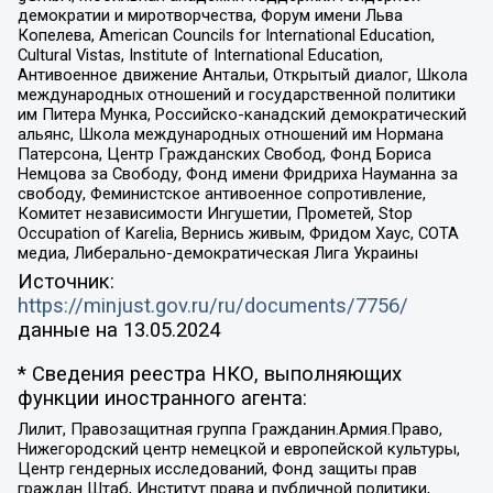
демократии и миротворчества, Форум имени Льва
Копелева, American Councils for International Education,
Cultural Vistas, Institute of International Education,
Антивоенное движение Антальи, Открытый диалог, Школа
международных отношений и государственной политики
им Питера Мунка, Российско-канадский демократический
альянс, Школа международных отношений им Нормана
Патерсона, Центр Гражданских Свобод, Фонд Бориса
Немцова за Свободу, Фонд имени Фридриха Науманна за
свободу, Феминистское антивоенное сопротивление,
Комитет независимости Ингушетии, Прометей, Stop
Occupation of Karelia, Вернись живым, Фридом Хаус, СОТА
медиа, Либерально-демократическая Лига Украины
Источник:
https://minjust.gov.ru/ru/documents/7756/
данные на
13.05.2024
* Сведения реестра НКО, выполняющих
функции иностранного агента:
Лилит, Правозащитная группа Гражданин.Армия.Право,
Нижегородский центр немецкой и европейской культуры,
Центр гендерных исследований, Фонд защиты прав
граждан Штаб, Институт права и публичной политики,