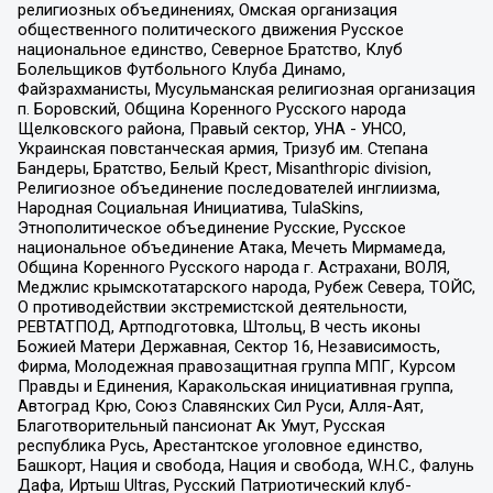
религиозных объединениях, Омская организация
общественного политического движения Русское
национальное единство, Северное Братство, Клуб
Болельщиков Футбольного Клуба Динамо,
Файзрахманисты, Мусульманская религиозная организация
п. Боровский, Община Коренного Русского народа
Щелковского района, Правый сектор, УНА - УНСО,
Украинская повстанческая армия, Тризуб им. Степана
Бандеры, Братство, Белый Крест, Misanthropic division,
Религиозное объединение последователей инглиизма,
Народная Социальная Инициатива, TulaSkins,
Этнополитическое объединение Русские, Русское
национальное объединение Атака, Мечеть Мирмамеда,
Община Коренного Русского народа г. Астрахани, ВОЛЯ,
Меджлис крымскотатарского народа, Рубеж Севера, ТОЙС,
О противодействии экстремистской деятельности,
РЕВТАТПОД, Артподготовка, Штольц, В честь иконы
Божией Матери Державная, Сектор 16, Независимость,
Фирма, Молодежная правозащитная группа МПГ, Курсом
Правды и Единения, Каракольская инициативная группа,
Автоград Крю, Союз Славянских Сил Руси, Алля-Аят,
Благотворительный пансионат Ак Умут, Русская
республика Русь, Арестантское уголовное единство,
Башкорт, Нация и свобода, Нация и свобода, W.H.С., Фалунь
Дафа, Иртыш Ultras, Русский Патриотический клуб-