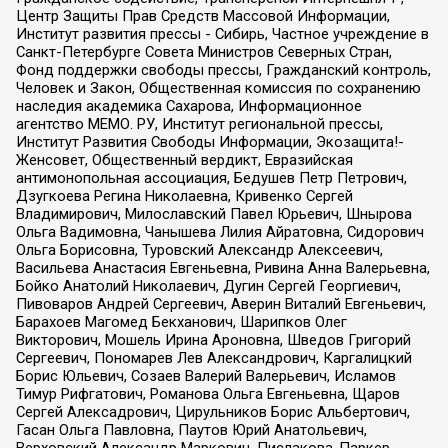
Центр Защиты Прав Средств Массовой Информации,
Институт развития прессы - Сибирь, Частное учреждение в
Санкт-Петербурге Совета Министров Северных Стран,
Фонд поддержки свободы прессы, Гражданский контроль,
Человек и Закон, Общественная комиссия по сохранению
наследия академика Сахарова, Информационное
агентство МЕМО. РУ, Институт региональной прессы,
Институт Развития Свободы Информации, Экозащита!-
Женсовет, Общественный вердикт, Евразийская
антимонопольная ассоциация, Бедушев Петр Петрович,
Дзугкоева Регина Николаевна, Кривенко Сергей
Владимирович, Милославский Павел Юрьевич, Шнырова
Ольга Вадимовна, Чанышева Лилия Айратовна, Сидорович
Ольга Борисовна, Туровский Александр Алексеевич,
Васильева Анастасия Евгеньевна, Ривина Анна Валерьевна,
Бойко Анатолий Николаевич, Дугин Сергей Георгиевич,
Пивоваров Андрей Сергеевич, Аверин Виталий Евгеньевич,
Барахоев Магомед Бекханович, Шарипков Олег
Викторович, Мошель Ирина Ароновна, Шведов Григорий
Сергеевич, Пономарев Лев Александрович, Каргалицкий
Борис Юльевич, Созаев Валерий Валерьевич, Исламов
Тимур Рифгатович, Романова Ольга Евгеньевна, Щаров
Сергей Алексадрович, Цирульников Борис Альбертович,
Гасан Ольга Павловна, Паутов Юрий Анатольевич,
Верховский Александр Маркович, Пислакова-Паркер