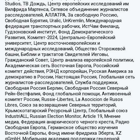
Studios, ТВ Дождь, Центр европейских исследований им
Вилфрида Мартенса, Сетевое объединение журналистов
расследователей, АЛЛАТРА, За свободную Россию,
Свободная Бурятия, Uralic, UnKremlin, Международная
федерация транспортных рабочих, ИстЧам Финланд,
Гудзоновский институт, Фонд Демократического
Развития, Комитет-2024, Центрально-Европейский
университет, Центр восточноевропейских и
международных исследований, Общество Сторожевой
башни, Библии и трактатов Свидетелей Иеговы,
Гражданский Совет, Центр анализа европейской политики,
Академическая сеть Восточная Европа, Российский
комитет действия, РЭНД корпорейшн, Русская Америка за
демократию в России, Настоящая Россия, Глобальная сеть
журналистов-расследователей, Служба поддержки,
Свободная Россия Берлин, Свободная Россия Северный
Рейн-Вестфалия, Фонд глобальной помощи, Антивоенный
комитет России, Russie-Libertes, La Asocicion de Rusos
Libres, Союз за возвращение Северных территорий,
Крымскотатарский Ресурсный Центр, Глобальный союз
IndustriALL, Russian Election Monitor, Article 19, Мнение
медиа, Федерация анархического черного креста, Радио
Свободная Европа, Германское общество изучения
Восточной Европы, Фонд имени Фридриха Эберта, XZ
gGmbH, Мобильная академия поддержки гендерной