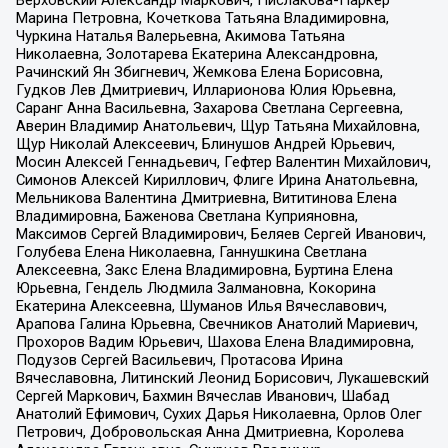
Марина Петровна, Кочеткова Татьяна Владимировна,
Чуркина Наталья Валерьевна, Акимова Татьяна
Николаевна, Золотарева Екатерина Александровна,
Рачинский Ян Збигневич, Жемкова Елена Борисовна,
Гудков Лев Дмитриевич, Илларионова Юлия Юрьевна,
Саранг Анна Васильевна, Захарова Светлана Сергеевна,
Аверин Владимир Анатольевич, Щур Татьяна Михайловна,
Щур Николай Алексеевич, Блинушов Андрей Юрьевич,
Мосин Алексей Геннадьевич, Гефтер Валентин Михайлович,
Симонов Алексей Кириллович, Флиге Ирина Анатольевна,
Мельникова Валентина Дмитриевна, Вититинова Елена
Владимировна, Баженова Светлана Куприяновна,
Максимов Сергей Владимирович, Беляев Сергей Иванович,
Голубева Елена Николаевна, Ганнушкина Светлана
Алексеевна, Закс Елена Владимировна, Буртина Елена
Юрьевна, Гендель Людмила Залмановна, Кокорина
Екатерина Алексеевна, Шуманов Илья Вячеславович,
Арапова Галина Юрьевна, Свечников Анатолий Мариевич,
Прохоров Вадим Юрьевич, Шахова Елена Владимировна,
Подузов Сергей Васильевич, Протасова Ирина
Вячеславовна, Литинский Леонид Борисович, Лукашевский
Сергей Маркович, Бахмин Вячеслав Иванович, Шабад
Анатолий Ефимович, Сухих Дарья Николаевна, Орлов Олег
Петрович, Добровольская Анна Дмитриевна, Королева