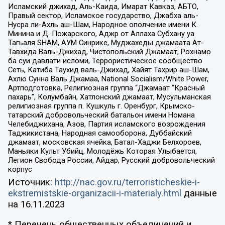
Исламский джихад, Аль-Каида, Имарат Кавказ, АБТО,
Правый сектор, Исламское государство, Джабха аль-
Нусра ли-Ахль аш-Шам, Народное ополчение имени К.
Минина и Д. Пожарского, Аджр от Аллаха Субхану уа
Тагьаля SHAM, АУМ Синрике, Муджахеды джамаата Ат-
Тавхида Валь-Джихад, Чистопольский Джамаат, Рохнамо
ба суи давлати исломи, Террористическое сообщество
Сеть, Катиба Таухид валь-Джихад, Хайят Тахрир аш-Шам,
Ахлю Сунна Валь Джамаа, National Socialism/White Power,
Артподготовка, Религиозная группа “Джамаат “Красный
пахарь”, Колумбайн, Хатлонский джамаат, Мусульманская
религиозная группа п. Кушкуль г. Оренбург, Крымско-
татарский добровольческий батальон имени Номана
Челебиджихана, Азов, Партия исламского возрождения
Таджикистана, Народная самооборона, Дуббайский
джамаат, московская ячейка, Батал-Хаджи Белхороев,
Маньяки Культ Убийц, Молодёжь Которая Улыбается,
Легион Свобода России, Айдар, Русский добровольческий
корпус
Источник:
http://nac.gov.ru/terroristicheskie-i-
ekstremistskie-organizacii-i-materialy.html
данные
на
16.11.2023
* Перечень общественных объединений и