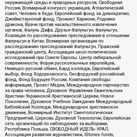
окружающей среды и природных ресурсов, Свободная
Россия, Всемирный конгресс украинцев, Атлантический
совет, Человек в беде, Европейский фонд за демократию,
Джеймстаунский фонд, Прожект Хармони, Родники
дракона, Врачи против насильственного извлечения
органов, Фалунь Дафа, Друзья Фалуньгун, Фалуньгун,
Коалиция по расследованию преследования в отношении
Фалуньгун в Китае, Всемирная организация по
расследованию преследований Фалуньгун, Пражский
гражданский центр, Ассоциация школ политических
исследований при Совете Европы, Центр либеральной
современности, Форум русскоязычных европейцев,
Немецко-русский обмен, Бард колледж, Европейский
выбор, Фонд Ходорковского, Оксфордский российский
фонд, Фонд Будущее России, Компания свободы
информации, Проект Медиа, Международное партнерство
за права человека, Духовное Управление Евангельских
Христиан Украинской Христианской Церкви, Новое
Поколение, Духовное Учебное Заведение Международный
Библейский Колледж, Международное христианское
движение, Всемирный Институт Саентологических
Предприятий, Церковь Духовной Технологии, Европейская
сеть организаций по наблюдению за выборами,
Республика Польша, СВОБОДНЫЙ ИДЕЛЬ-УРАЛ,
Ассоциация развития журналистики, IStories fonds,