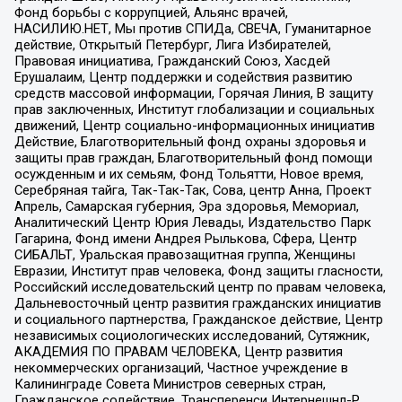
Фонд борьбы с коррупцией, Альянс врачей,
НАСИЛИЮ.НЕТ, Мы против СПИДа, СВЕЧА, Гуманитарное
действие, Открытый Петербург, Лига Избирателей,
Правовая инициатива, Гражданский Союз, Хасдей
Ерушалаим, Центр поддержки и содействия развитию
средств массовой информации, Горячая Линия, В защиту
прав заключенных, Институт глобализации и социальных
движений, Центр социально-информационных инициатив
Действие, Благотворительный фонд охраны здоровья и
защиты прав граждан, Благотворительный фонд помощи
осужденным и их семьям, Фонд Тольятти, Новое время,
Серебряная тайга, Так-Так-Так, Сова, центр Анна, Проект
Апрель, Самарская губерния, Эра здоровья, Мемориал,
Аналитический Центр Юрия Левады, Издательство Парк
Гагарина, Фонд имени Андрея Рылькова, Сфера, Центр
СИБАЛЬТ, Уральская правозащитная группа, Женщины
Евразии, Институт прав человека, Фонд защиты гласности,
Российский исследовательский центр по правам человека,
Дальневосточный центр развития гражданских инициатив
и социального партнерства, Гражданское действие, Центр
независимых социологических исследований, Сутяжник,
АКАДЕМИЯ ПО ПРАВАМ ЧЕЛОВЕКА, Центр развития
некоммерческих организаций, Частное учреждение в
Калининграде Совета Министров северных стран,
Гражданское содействие, Трансперенси Интернешнл-Р,