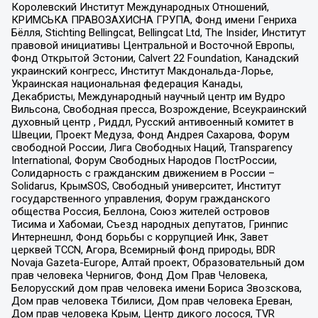
Королевский Институт Международных Отношений,
КРИМСЬКА ПРАВОЗАХИСНА ГРУПА, Фонд имени Генриха
Бёлля, Stichting Bellingcat, Bellingcat Ltd, The Insider, Институт
правовой инициативы Центральной и Восточной Европы,
Фонд Открытой Эстонии, Calvert 22 Foundation, Канадский
украинский конгресс, Институт Макдональда-Лорье,
Украинская национальная федерация Канады,
Декабристы, Международный научный центр им Вудро
Вильсона, Свободная пресса, Возрождение, Всеукраинский
духовный центр , Риддл, Русский антивоенный комитет в
Швеции, Проект Медуза, Фонд Андрея Сахарова, Форум
свободной России, Лига Свободных Наций, Transparеncy
International, Форум Свободных Народов ПостРоссии,
Солидарность с гражданским движением в России –
Solidarus, КрымSOS, Свободный университет, Институт
государственного управления, Форум гражданского
общества Россия, Беллона, Союз жителей островов
Тисима и Хабомаи, Съезд народных депутатов, Гринпис
Интернешнл, Фонд борьбы с коррупцией Инк, Завет
церквей TCCN, Агора, Всемирный фонд природы, BDR
Novaja Gazeta-Europe, Алтай проект, Образовательный дом
прав человека Чернигов, Фонд Дом Прав Человека,
Белорусский дом прав человека имени Бориса Звозскова,
Дом прав человека Тбилиси, Дом прав человека Ереван,
Дом прав человека Крым, Центр дикого лосося, TVR