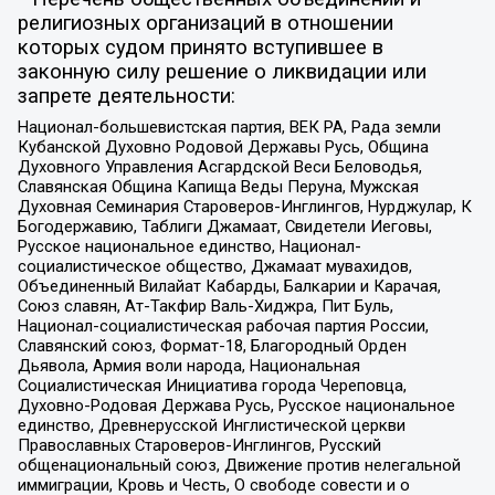
религиозных организаций в отношении
которых судом принято вступившее в
законную силу решение о ликвидации или
запрете деятельности:
Национал-большевистская партия, ВЕК РА, Рада земли
Кубанской Духовно Родовой Державы Русь, Община
Духовного Управления Асгардской Веси Беловодья,
Славянская Община Капища Веды Перуна, Мужская
Духовная Семинария Староверов-Инглингов, Нурджулар, К
Богодержавию, Таблиги Джамаат, Свидетели Иеговы,
Русское национальное единство, Национал-
социалистическое общество, Джамаат мувахидов,
Объединенный Вилайат Кабарды, Балкарии и Карачая,
Союз славян, Ат-Такфир Валь-Хиджра, Пит Буль,
Национал-социалистическая рабочая партия России,
Славянский союз, Формат-18, Благородный Орден
Дьявола, Армия воли народа, Национальная
Социалистическая Инициатива города Череповца,
Духовно-Родовая Держава Русь, Русское национальное
единство, Древнерусской Инглистической церкви
Православных Староверов-Инглингов, Русский
общенациональный союз, Движение против нелегальной
иммиграции, Кровь и Честь, О свободе совести и о