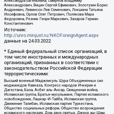
Александра Евгеньевна, Смирнов Владимир
Александрович, Вицин Сергей Ефимович, Золотухин Борис
Андреевич, Левинсон Лев Семенович, Локшина Татьяна
Иосифовна, Орлов Олег Петрович, Полякова Мара
Федоровна, Резник Генри Маркович, Захаров Герман
Константинович
Источник:
http://unro.minjust.ru/NKOForeignAgent.aspx
данные на
24.03.2022
* Единый федеральный список организаций, в
том числе иностранных и международных
организаций, признанных в соответствии с
законодательством Российской Федерации
террористическими:
Высший военный Маджлисуль Шура Объединенных сил
моджахедов Кавказа, Конгресс народов Ичкерии и
Дагестана, База, Асбат аль-Ансар, Священная война,
Исламская группа, Братья-мусульмане, Партия исламского
освобождения, Лашкар-И-Тайба, Исламская группа,
Движение Талибан, Исламская партия Туркестана,
Общество социальных реформ, Общество возрождения
исламского наследия, Дом двух святых, Джунд аш-Шам,