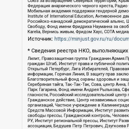
Союз за возвращение Северных территорий, Крымско
Федерация анархического черного креста, Радио
Мобильная академия поддержки гендерной демократи
Institute of International Education, Антивоенн
Российско-канадский демократический альянс, 
Свободу, Фонд имени Фридриха Науманна за свобо
Karelia, Вернись живым, Фридом Хаус, СОТА меди
Источник:
https://minjust.gov.ru/ru/doc
* Сведения реестра НКО, выполняющих 
Лилит, Правозащитная группа Гражданин.Армия.П
граждан Штаб, Институт права и публичной поли
Открытый Петербург, Лига Избирателей, Правова
информации, Горячая Линия, В защиту прав закл
Благотворительный фонд охраны здоровья и защи
Серебряная тайга, Так-Так-Так, Сова, центр Анн
Парк Гагарина, Фонд имени Андрея Рылькова, Сф
гласности, Российский исследовательский центр 
Гражданское действие, Центр независимых соци
организаций, Частное учреждение в Калининград
Средств Массовой Информации, Институт развити
свободы прессы, Гражданский контроль, Человек
РУ, Институт региональной прессы, Институт Ра
ассоциация, Бедушев Петр Петрович, Дзугкоева 