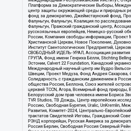
Платформа за Демократические Выборы, Междуна
центр защиты окружающей среды и природных ресу
фонд за демократию, Джеймстаунский фонд, Прож
Фалуньгун, Фалуньгун, Коалиция по расследован
Фалуньгун, Пражский гражданский центр, Ассоци
русскоязычных европейцев, Немецко-русский об
России, Компания свободы информации, Проект М
Христианской Церкви, Новое Поколение, Духовн
Институт Саентологических Предприятий, Церков
СВОБОДНЫЙ ИДЕЛЬ-УРАЛ, Ассоциация развития ж
ГРУПА, Фонд имени Генриха Бёлля, Stichting Bellin
Эстонии, Calvert 22 Foundation, Канадский укра
Международный научный центр им Вудро Вильсона
Швеции, Проект Медуза, Фонд Андрея Сахарова, Ф
Солидарность с гражданским движением в России 
общества Россия, Беллона, Союз жителей острово
церквей TCCN, Агора, Всемирный фонд природы, B
Белорусский дом прав человека имени Бориса Зво
TVR Studios, ТВ Дождь, Центр европейских иссл
Россию, Свободная Бурятия, Uralic, UnKremlin, 
Развития, Комитет-2024, Центрально-Европейски
трактатов Свидетелей Иеговы, Гражданский Совет
РЭНД корпорейшн, Русская Америка за демократи
Россия Берлин, Свободная Россия Северный Рейн-В