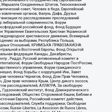
 Маршалла Соединенных Штатов, Тихоокеанский
нтический совет, Человек в беде, Европейский
 извлечения органов, Фалунь Дафа, Друзья
рганизация по расследованию преследований
тр либеральной современности, Форум
 Оксфордский российский фонд, Фонд Будущее
е Управление Евангельских Христиан Украинской
еждународное христианское движение, Всемирный
людению за выборами, Республика Польша,
народных Отношений, КРИМСЬКА ПРАВОЗАХИСНА
ы Центральной и Восточной Европы, Фонд Открытой
иональная федерация Канады, Декабристы,
тр , Риддл, Русский антивоенный комитет в
nternational, Форум Свободных Народов ПостРоссии,
дарственного управления, Форум гражданского
рнешнл, Фонд борьбы с коррупцией Инк, Завет
прав человека Чернигов, Фонд Дом Прав Человека,
н, Дом прав человека Крым, Центр дикого лосося,
стов расследователей, АЛЛАТРА, За свободную
д, Гудзоновский институт, Фонд Демократического
сследований, Общество Сторожевой башни, Библии и
сточная Европа, Российский комитет действия,
-расследователей, Служба поддержки, Свободная
 Russie-Libertes, La Asocicion de Rusos Libres,