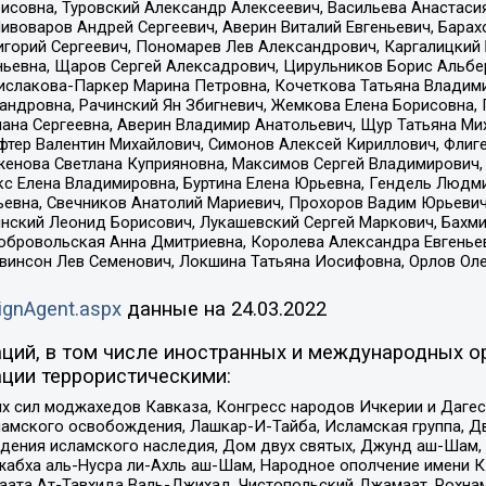
совна, Туровский Александр Алексеевич, Васильева Анастасия
Пивоваров Андрей Сергеевич, Аверин Виталий Евгеньевич, Бара
горий Сергеевич, Пономарев Лев Александрович, Каргалицкий 
ньевна, Щаров Сергей Алексадрович, Цирульников Борис Альбер
ислакова-Паркер Марина Петровна, Кочеткова Татьяна Владими
сандровна, Рачинский Ян Збигневич, Жемкова Елена Борисовна,
лана Сергеевна, Аверин Владимир Анатольевич, Щур Татьяна М
фтер Валентин Михайлович, Симонов Алексей Кириллович, Флиг
женова Светлана Куприяновна, Максимов Сергей Владимирович, 
кс Елена Владимировна, Буртина Елена Юрьевна, Гендель Людм
евна, Свечников Анатолий Мариевич, Прохоров Вадим Юрьевич
инский Леонид Борисович, Лукашевский Сергей Маркович, Бахм
Добровольская Анна Дмитриевна, Королева Александра Евгенье
евинсон Лев Семенович, Локшина Татьяна Иосифовна, Орлов Ол
ignAgent.aspx
данные на
24.03.2022
ций, в том числе иностранных и международных ор
ции террористическими:
ил моджахедов Кавказа, Конгресс народов Ичкерии и Дагеста
ламского освобождения, Лашкар-И-Тайба, Исламская группа, Дв
ения исламского наследия, Дом двух святых, Джунд аш-Шам, 
жабха аль-Нусра ли-Ахль аш-Шам, Народное ополчение имени К.
ата Ат-Тавхида Валь-Джихад, Чистопольский Джамаат, Рохнам