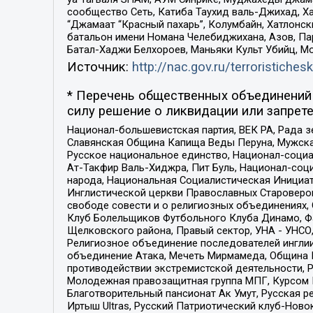
сообщество Сеть, Катиба Таухид валь-Джихад, Хай
“Джамаат “Красный пахарь”, Колумбайн, Хатлонск
батальон имени Номана Челебиджихана, Азов, Па
Батал-Хаджи Белхороев, Маньяки Культ Убийц, М
Источник:
http://nac.gov.ru/terroristichesk
* Перечень общественных объединений 
силу решение о ликвидации или запрете
Национал-большевистская партия, ВЕК РА, Рада 
Славянская Община Капища Веды Перуна, Мужская
Русское национальное единство, Национал-социа
Ат-Такфир Валь-Хиджра, Пит Буль, Национал-соц
народа, Национальная Социалистическая Инициат
Инглистической церкви Православных Староверов
свободе совести и о религиозных объединениях,
Клуб Болельщиков Футбольного Клуба Динамо, Фа
Щелковского района, Правый сектор, УНА - УНСО, У
Религиозное объединение последователей инглии
объединение Атака, Мечеть Мирмамеда, Община К
противодействии экстремистской деятельности, 
Молодежная правозащитная группа МПГ, Курсом П
Благотворительный пансионат Ак Умут, Русская ре
Иртыш Ultras, Русский Патриотический клуб-Нов