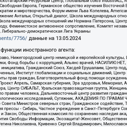
татарский Ресурсный Центр, Глобальный союз IndustriALL, Russi
 Свободная Европа, Германское общество изучения Восточной 
и и миротворчества, Форум имени Льва Копелева, American Counci
ое движение Антальи, Открытый диалог, Школа международных отн
Школа международных отношений им Нормана Патерсона, Центр
ду, Феминистское антивоенное сопротивление, Комитет независ
а, Либерально-демократическая Лига Украины
uments/7756/
данные на
13.05.2024
функции иностранного агента:
раво, Нижегородский центр немецкой и европейской культуры,
тики, Фонд борьбы с коррупцией, Альянс врачей, НАСИЛИЮ.НЕТ,
я инициатива, Гражданский Союз, Хасдей Ерушалаим, Центр по
юченных, Институт глобализации и социальных движений, Цент
ты прав граждан, Благотворительный фонд помощи осужденным
а, Проект Апрель, Самарская губерния, Эра здоровья, Мемориал
ера, Центр СИБАЛЬТ, Уральская правозащитная группа, Женщины
по правам человека, Дальневосточный центр развития гражданс
ологических исследований, Сутяжник, АКАДЕМИЯ ПО ПРАВАМ Ч
е Совета Министров северных стран, Гражданское содействие,
я прессы - Сибирь, Частное учреждение в Санкт-Петербурге С
 и Закон, Общественная комиссия по сохранению наследия ак
звития Свободы Информации, Экозащита!-Женсовет, Общественн
Регина Николаевна, Кривенко Сергей Владимирович, Милославс