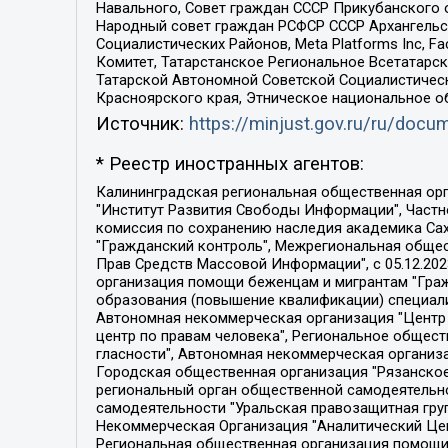
Навального, Совет граждан СССР Прикубанского 
Народный совет граждан РСФСР СССР Архангельск
Социалистических Районов, Meta Platforms Inc, 
Комитет, Татарстанское Региональное Всетатар
Татарской Автономной Советской Социалистическ
Красноярского края, Этническое национальное о
Источник:
https://minjust.gov.ru/ru/doc
* Реестр иностранных агентов:
Калининградская региональная общественная организация "Экозащита!-Женсовет", Фонд содействия защите прав и свобод граждан "Общественный вердикт", Фонд "Институт Развития Свободы Информации", Частное учреждение "Информационное агентство МЕМО. РУ", Региональная общественная организация "Общественная комиссия по сохранению наследия академика Сахарова", Фонд поддержки свободы прессы, Санкт-Петербургская общественная правозащитная организация "Гражданский контроль", Межрегиональная общественная организация "Информационно-просветительский центр "Мемориал", Региональный Фонд "Центр Защиты Прав Средств Массовой Информации", с 05.12.2023 Фонд "Центр Защиты Прав Средств массовой информации", Региональная общественная благотворительная организация помощи беженцам и мигрантам "Гражданское содействие", Негосударственное образовательное учреждение дополнительного профессионального образования (повышение квалификации) специалистов "АКАДЕМИЯ ПО ПРАВАМ ЧЕЛОВЕКА", Свердловская региональная общественная организация "Сутяжник", Автономная некоммерческая организация "Центр независимых социологических исследований", Союз общественных объединений "Российский исследовательский центр по правам человека", Региональное общественное учреждение научно-информационный центр "МЕМОРИАЛ", Некоммерческая организация "Фонд защиты гласности", Автономная некоммерческая организация "Институт прав человека", Городская общественная организация "Екатеринбургское общество "МЕМОРИАЛ", Городская общественная организация "Рязанское историко-просветительское и правозащитное общество "Мемориал" (Рязанский Мемориал), Челябинский региональный орган общественной самодеятельности – женское общественное объединение "Женщины Евразии", Челябинский региональный орган общественной самодеятельности "Уральская правозащитная группа", Фонд содействия защите здоровья и социальной справедливости имени Андрея Рылькова, Автономная Некоммерческая Организация "Аналитический Центр Юрия Левады", Автономная некоммерческая организация социальной поддержки населения "Проект Апрель", Региональная общественная организация помощи женщинам и детям, находящимся в кризисной ситуации "Информационно-методический центр "Анна", Фонд содействия развитию массовых коммуникаций и правовому просвещению "Так-так-Так", Фонд содействия устойчивому развитию "Серебряная тайга", Свердловский региональный общественный фонд социальных проектов "Новое время", "Idel.Реалии", Кавказ.Реалии, Крым.Реалии, Телеканал Настоящее Время, Татаро-башкирская служба Радио Свобода (Azatliq Radiosi), Радио Свободная Европа/Радио Свобода (PCE/PC), "Сибирь.Реалии", "Фактограф", Благотворительный фонд помощи осужденным и их семьям, Автономная некоммерческая организация "Институт глобализации и социальных движений", Фонд "В защиту прав заключенных", Частное учреждение "Центр поддержки и содействия развитию средств массовой информации", Пензенский региональный общественный благотворительный фонд "Гражданский союз", "Север.Реалии", Некоммерческая организация Фонд "Правовая инициатива", 