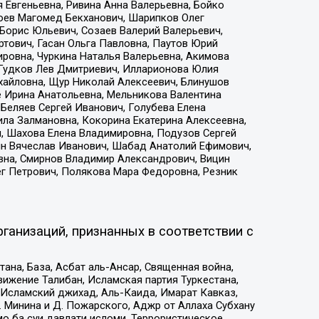
 Евгеньевна, Ривина Анна Валерьевна, Бойко
хоев Магомед Бекханович, Шарипков Олег
Борис Юльевич, Созаев Валерий Валерьевич,
тович, Гасан Ольга Павловна, Паутов Юрий
ровна, Чуркина Наталья Валерьевна, Акимова
 Гудков Лев Дмитриевич, Илларионова Юлия
ихайловна, Щур Николай Алексеевич, Блинушов
е Ирина Анатольевна, Мельникова Валентина
Беляев Сергей Иванович, Голубева Елена
ила Залмановна, Кокорина Екатерина Алексеевна,
, Шахова Елена Владимировна, Подузов Сергей
ин Вячеслав Иванович, Шабад Анатолий Ефимович,
вна, Смирнов Владимир Александрович, Вицин
ег Петрович, Полякова Мара Федоровна, Резник
ганизаций, признанных в соответствии с
на, База, Асбат аль-Ансар, Священная война,
ижение Талибан, Исламская партия Туркестана,
Исламский джихад, Аль-Каида, Имарат Кавказ,
 Минина и Д. Пожарского, Аджр от Аллаха Субхану
о ба суи давлати исломи, Террористическое