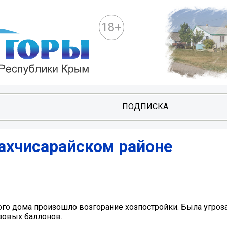
18+
И
ПОДПИСКА
ахчисарайском районе
лого дома произошло возгорание хозпостройки. Была угроз
зовых баллонов.