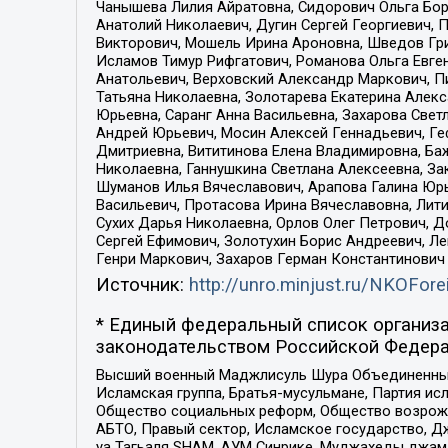
Чанышева Лилия Айратовна, Сидорович Ольга Бори
Анатолий Николаевич, Дугин Сергей Георгиевич, 
Викторович, Мошель Ирина Ароновна, Шведов Гри
Исламов Тимур Рифгатович, Романова Ольга Евге
Анатольевич, Верховский Александр Маркович, П
Татьяна Николаевна, Золотарева Екатерина Алек
Юрьевна, Саранг Анна Васильевна, Захарова Свет
Андрей Юрьевич, Мосин Алексей Геннадьевич, Ге
Дмитриевна, Вититинова Елена Владимировна, Ба
Николаевна, Ганнушкина Светлана Алексеевна, За
Шуманов Илья Вячеславович, Арапова Галина Юрь
Васильевич, Протасова Ирина Вячеславовна, Лит
Сухих Дарья Николаевна, Орлов Олег Петрович, 
Сергей Ефимович, Золотухин Борис Андреевич, Л
Генри Маркович, Захаров Герман Константинович
Источник:
http://unro.minjust.ru/NKOFore
* Единый федеральный список организа
законодательством Российской Федера
Высший военный Маджлисуль Шура Объединенных с
Исламская группа, Братья-мусульмане, Партия ис
Общество социальных реформ, Общество возрожд
АБТО, Правый сектор, Исламское государство, Д
уа Тагьаля SHAM, АУМ Синрике, Муджахеды джама