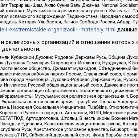
ят Тахрир аш-Шам, Ахлю Сунна Валь Джамаа, National Socialism
ий джамаат, Мусульманская религиозная группа п. Кушкуль г. 
ртия исламского возрождения Таджикистана, Народная самооб
олодёжь Которая Улыбается, Легион Свобода России, Айдар, Р
ie-i-ekstremistskie-organizacii-i-materialy.html
данные
и религиозных организаций в отношении которых 
 деятельности:
земли Кубанской Духовно Родовой Державы Русь, Община Духо
 Духовная Семинария Староверов-Инглингов, Нурджулар, К Бо
листическое общество, Джамаат мувахидов, Объединенный Вил
иалистическая рабочая партия России, Славянский союз, Форма
ива города Череповца, Духовно-Родовая Держава Русь, Русск
-Инглингов, Русский общенациональный союз, Движение против
 Омская организация общественного политического движения Р
йзрахманисты, Мусульманская религиозная организация п. Бо
краинская повстанческая армия, Тризуб им. Степана Бандеры, Бр
зма, Народная Социальная Инициатива, TulaSkins, Этнополитич
оренного Русского народа г. Астрахани, ВОЛЯ, Меджлис крымс
РЕВТАТПОД, Артподготовка, Штольц, В честь иконы Божией Мате
равды и Единения, Каракольская инициативная группа, Автогра
спублика Русь, Арестантское уголовное единство, Башкорт, Наци
окузнецк/РПК, Сибирский державный союз, Фонд борьбы с кор