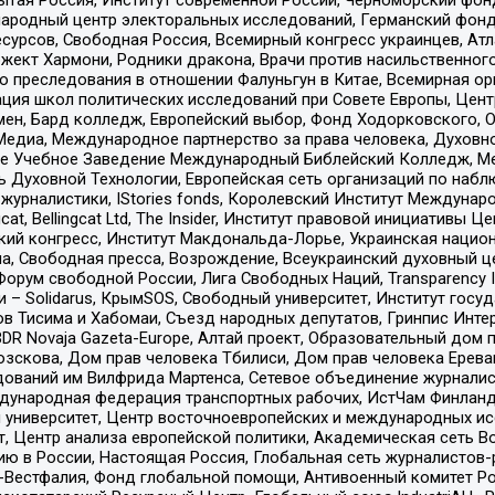
родный центр электоральных исследований, Германский фонд
рсов, Свободная Россия, Всемирный конгресс украинцев, Атла
ект Хармони, Родники дракона, Врачи против насильственного
ию преследования в отношении Фалуньгун в Китае, Всемирная о
ация школ политических исследований при Совете Европы, Цен
мен, Бард колледж, Европейский выбор, Фонд Ходорковского,
едиа, Международное партнерство за права человека, Духовно
ое Учебное Заведение Международный Библейский Колледж, М
ь Духовной Технологии, Европейская сеть организаций по наб
урналистики, IStories fonds, Королевский Институт Между
gcat, Bellingcat Ltd, The Insider, Институт правовой инициатив
инский конгресс, Институт Макдональда-Лорье, Украинская нац
, Свободная пресса, Возрождение, Всеукраинский духовный цен
орум свободной России, Лига Свободных Наций, Transparеncy I
– Solidarus, КрымSOS, Свободный университет, Институт госу
в Тисима и Хабомаи, Съезд народных депутатов, Гринпис Инте
DR Novaja Gazeta-Europe, Алтай проект, Образовательный дом 
зскова, Дом прав человека Тбилиси, Дом прав человека Ерева
едований им Вилфрида Мартенса, Сетевое объединение журнали
Международная федерация транспортных рабочих, ИстЧам Финлан
й университет, Центр восточноевропейских и международных и
, Центр анализа европейской политики, Академическая сеть Во
ю в России, Настоящая Россия, Глобальная сеть журналистов
естфалия, Фонд глобальной помощи, Антивоенный комитет России,