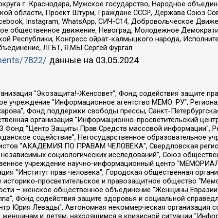
округа г. Краснодара, Мужское государство, Народное объедин
ой области, Проект Штурм, Граждане СССР, Держава Союз Сов
Facebook, Instagram, WhatsApp, СИЧ-С14, Добровольческое Движ
ское общественное движение, Невоград, Молодежное Демократ
ой Республики, Конгресс ойрат-калмыцкого народа, Исполнит
бъединение, ЛГБТ, Я.МЫ Сергей Фургал
uments/7822/
данные на
03.05.2024
Общество с ограниченной ответственностью "Радио Свободная Европа/Радио Свобода", Чешское информационное агентство "MEDIUM-ORIENT", Красноярская региональная общественная организация "Мы против СПИДа", Камалягин Денис Николаевич, Маркелов Сергей Евгеньевич, Пономарев Лев Александрович, Савицкая Людмила Алексеевна, Автономная некоммерческая организация "Центр по работе с проблемой насилия "НАСИЛИЮ.НЕТ", Межрегиональный профессиональный союз работников здравоохранения "Альянс врачей", Юридическое лицо, зарегистрированное в Латвийской Республике, SIA "Medusa Project" (регистрационный номер 40103797863, дата регистрации 10.06.2014), Некоммерческая организация "Фонд по борьбе с коррупцией", Автономная некоммерческая организация "Институт права и публичной политики", Баданин Роман Сергеевич, Гликин Максим Александрович, Железнова Мария Михайловна, Лукьянова Юлия Сергеевна, Маетная Елизавета Витальевна, Маняхин Петр Борисович, Чуракова Ольга Владимировна, Ярош Юлия Петровна, Юридическое лицо "The Insider SIA", зарегистрированное в Риге, Латвийская Республика (дата регистрации 26.06.2015), являющееся администратором доменного имени интернет-издания "The Insider SIA", https://theins.ru, Постернак Алексей Евгеньевич, Рубин Михаил Аркадьевич, Анин Роман Александрович, Юридическое лицо Istories fonds, зарегистрированное в Латвийской Республике (регистрационный номер 50008295751, дата регистрации 24.02.2020), Великовский Дмитрий Александрович, Долинина Ирина Николаевна, Мароховская Алеся Алексеевна, Шлейнов Роман Юрьевич, Шмагун Олеся Валентиновна, Общество с ограниченной ответственностью "Альтаир 2021", Общество с ограниченной ответственностью "Вега 2021", Общество с ограниченной ответственностью "Главный редактор 2021", Общество с ограниченной ответственностью "Ромашки монолит", Важенков Артем Валерьевич, Ивановская областная общественная организация "Центр гендерных исследований", Гурман Юрий Альбертович, Медиапроект "ОВД-Инфо", Егоров Владимир Владимирович, Жилинский Владимир Александрович, Общество с ограниченной ответственностью "ЗП", Иванова София Юрьевна, Карезина Инна Павловна, Кильтау Екатерина Викторовна, Петров Алексей Викторович, Пискунов Сергей Евгеньевич, Смирнов Сергей Сергеевич, Тихонов Михаил Сергеевич, Общество с ограниченной ответственностью "ЖУРНАЛИСТ-ИНОСТРАННЫЙ АГЕНТ", Арапова Галина Юрьевна, Вольтская Татьяна Анатольевна, Американская компания "Mason G.E.S. Anonymous Foundation" (США), являющаяся владельцем интернет-издания https://mnews.world/, Компания "Stichting Bellingcat", зарегистрированная в Нидерландах (дата регистрации 11.07.2018), Захаров Андрей Вячеславович, Клепиковская Екатерина Дмитриевна, Общество с ограниченной ответственностью "МЕМО", Перл Роман Александрович, Симонов Евгений Алексеевич, Соловьева Елена Анатольевна, Сотников Даниил Владимирович, Сурначева Елизавета Дмитриевна, Автономная некоммерческая организация по защите прав человека и информированию населения "Якутия – Наше Мнение", Общество с ограниченной ответственностью "Москоу диджитал медиа", с 26.01.2023 Общество с ограниченной ответственностью "Чайка Белые сады", Ветошкина Валерия Валерьевна, Заговора Максим Александрович, Межрегиональное общественное движение "Российская ЛГБТ - сеть", Оленичев Максим Владимирович, Павлов Иван Юрьевич, Скворцова Елена Сергеевна, Общество с ограниченной ответственностью "Как бы инагент", Кочетков Игорь Викторович, Общество с ограниченной ответственностью "Честные выборы", Еланчик Олег Александрович, Общество с ограниченной ответственностью "Нобелевский призыв", Гималова Регина Эмилевна, Григорьев Андрей Валерьевич, Григорьева Алина Александровна, Ассоциация по содействию защите прав призывников, альтернативнослужащих и военнослужащих "Правозащитная группа "Гражданин.Армия.Право", Хисамова Регина Фаритовна, Автономная некоммерческая организация по реализа