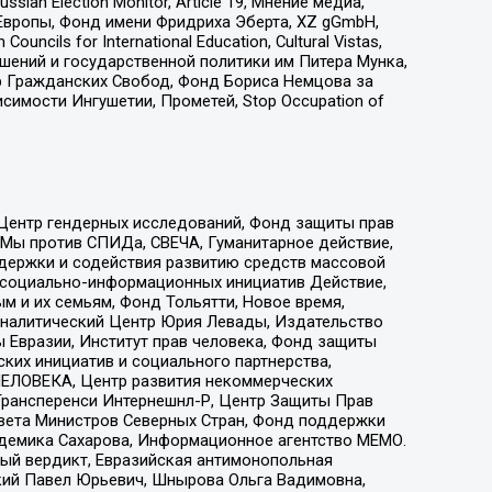
an Election Monitor, Article 19, Мнение медиа,
Европы, Фонд имени Фридриха Эберта, XZ gGmbH,
ls for International Education, Cultural Vistas,
ошений и государственной политики им Питера Мунка,
 Гражданских Свобод, Фонд Бориса Немцова за
имости Ингушетии, Прометей, Stop Occupation of
 Центр гендерных исследований, Фонд защиты прав
 Мы против СПИДа, СВЕЧА, Гуманитарное действие,
ддержки и содействия развитию средств массовой
р социально-информационных инициатив Действие,
 и их семьям, Фонд Тольятти, Новое время,
, Аналитический Центр Юрия Левады, Издательство
 Евразии, Институт прав человека, Фонд защиты
ких инициатив и социального партнерства,
ЕЛОВЕКА, Центр развития некоммерческих
 Трансперенси Интернешнл-Р, Центр Защиты Прав
овета Министров Северных Стран, Фонд поддержки
адемика Сахарова, Информационное агентство МЕМО.
ый вердикт, Евразийская антимонопольная
кий Павел Юрьевич, Шнырова Ольга Вадимовна,