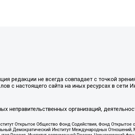
ия редакции не всегда совпадает с точкой зрения
ов с настоящего сайта на иных ресурсах в сети И
ых неправительственных организаций, деятельнос
ститут Открытое Общество Фонд Содействия, Фонд Открытое 
альный Демократический Институт Международных Отношений,
тая Россия, Институт современной России, Черноморский фонд