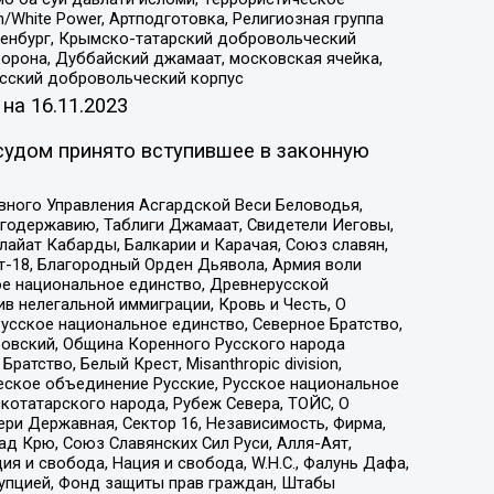
/White Power, Артподготовка, Религиозная группа
Оренбург, Крымско-татарский добровольческий
орона, Дуббайский джамаат, московская ячейка,
усский добровольческий корпус
 на
16.11.2023
судом принято вступившее в законную
вного Управления Асгардской Веси Беловодья,
годержавию, Таблиги Джамаат, Свидетели Иеговы,
айат Кабарды, Балкарии и Карачая, Союз славян,
т-18, Благородный Орден Дьявола, Армия воли
ое национальное единство, Древнерусской
 нелегальной иммиграции, Кровь и Честь, О
усское национальное единство, Северное Братство,
ровский, Община Коренного Русского народа
атство, Белый Крест, Misanthropic division,
еское объединение Русские, Русское национальное
котатарского народа, Рубеж Севера, ТОЙС, О
ри Державная, Сектор 16, Независимость, Фирма,
д Крю, Союз Славянских Сил Руси, Алля-Аят,
я и свобода, Нация и свобода, W.H.С., Фалунь Дафа,
рупцией, Фонд защиты прав граждан, Штабы