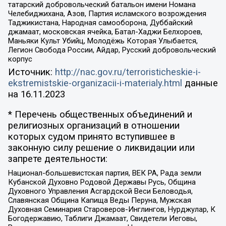
татарский добровольческий батальон имени Номана
Челебиджихана, Азов, Партия исламского возрождения
Таджикистана, Народная самооборона, Дуббайский
джамаат, московская ячейка, Батал-Хаджи Белхороев,
Маньяки Культ Убийц, Молодёжь Которая Улыбается,
Легион Свобода России, Айдар, Русский добровольческий
корпус
Источник:
http://nac.gov.ru/terroristicheskie-i-
ekstremistskie-organizacii-i-materialy.html
данные
на
16.11.2023
* Перечень общественных объединений и
религиозных организаций в отношении
которых судом принято вступившее в
законную силу решение о ликвидации или
запрете деятельности:
Национал-большевистская партия, ВЕК РА, Рада земли
Кубанской Духовно Родовой Державы Русь, Община
Духовного Управления Асгардской Веси Беловодья,
Славянская Община Капища Веды Перуна, Мужская
Духовная Семинария Староверов-Инглингов, Нурджулар, К
Богодержавию, Таблиги Джамаат, Свидетели Иеговы,