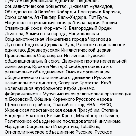
Русское национальное единство, Национал-
социалистическое общество, Джамаат мувахидов,
Объединенный Вилайат Кабарды, Балкарии и Карачая,
Союз славян, Ат-Такфир Валь-Хиджра, Пит Буль,
Национал-социалистическая рабочая партия России,
Славянский союз, Формат-18, Благородный Орден
Дьявола, Армия воли народа, Национальная
Социалистическая Инициатива города Череповца,
Духовно-Родовая Держава Русь, Русское национальное
единство, Древнерусской Инглистической церкви
Православных Староверов-Инглингов, Русский
общенациональный союз, Движение против нелегальной
иммиграции, Кровь и Честь, О свободе совести и о
религиозных объединениях, Омская организация
общественного политического движения Русское
национальное единство, Северное Братство, Клуб
Болельщиков Футбольного Клуба Динамо,
Файзрахманисты, Мусульманская религиозная организация
п. Боровский, Община Коренного Русского народа
Щелковского района, Правый сектор, УНА - УНСО,
Украинская повстанческая армия, Тризуб им. Степана
Бандеры, Братство, Белый Крест, Misanthropic division,
Религиозное объединение последователей инглиизма,
Народная Социальная Инициатива, TulaSkins,
Этнополитическое объединение Русские, Русское