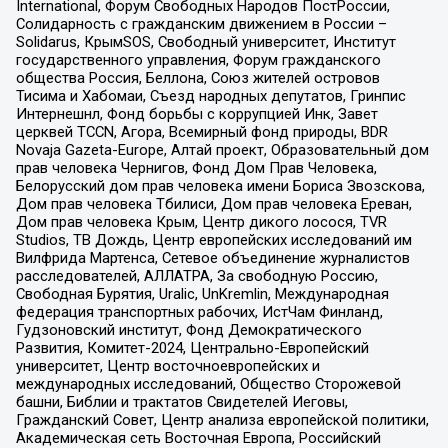
International, Форум Свободных Народов ПостРоссии,
Солидарность с гражданским движением в России –
Solidarus, КрымSOS, Свободный университет, Институт
государственного управления, Форум гражданского
общества Россия, Беллона, Союз жителей островов
Тисима и Хабомаи, Съезд народных депутатов, Гринпис
Интернешнл, Фонд борьбы с коррупцией Инк, Завет
церквей TCCN, Агора, Всемирный фонд природы, BDR
Novaja Gazeta-Europe, Алтай проект, Образовательный дом
прав человека Чернигов, Фонд Дом Прав Человека,
Белорусский дом прав человека имени Бориса Звозскова,
Дом прав человека Тбилиси, Дом прав человека Ереван,
Дом прав человека Крым, Центр дикого лосося, TVR
Studios, ТВ Дождь, Центр европейских исследований им
Вилфрида Мартенса, Сетевое объединение журналистов
расследователей, АЛЛАТРА, За свободную Россию,
Свободная Бурятия, Uralic, UnKremlin, Международная
федерация транспортных рабочих, ИстЧам Финланд,
Гудзоновский институт, Фонд Демократического
Развития, Комитет-2024, Центрально-Европейский
университет, Центр восточноевропейских и
международных исследований, Общество Сторожевой
башни, Библии и трактатов Свидетелей Иеговы,
Гражданский Совет, Центр анализа европейской политики,
Академическая сеть Восточная Европа, Российский