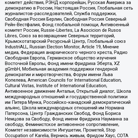
комитет действия, РЭНД корпорейшн, Русская Америка за
демократию в России, Настоящая Россия, Глобальная сеть
журналистов-расследователей, Служба поддержки,
Свободная Россия Берлин, Свободная Россия Северный
Рейн-Вестфалия, Фонд глобальной помощи, Антивоенный
комитет России, Russie-Libertes, La Asocicion de Rusos
Libres, Союз за возвращение Северных территорий,
Крымскотатарский Ресурсный Центр, Глобальный союз
IndustriALL, Russian Election Monitor, Article 19, Мнение
медиа, Федерация анархического черного креста, Радио
Свободная Европа, Германское общество изучения
Восточной Европы, Фонд имени Фридриха Эберта, XZ
gGmbH, Мобильная академия поддержки гендерной
демократии и миротворчества, Форум имени Льва
Копелева, American Councils for International Education,
Cultural Vistas, Institute of International Education,
Антивоенное движение Антальи, Открытый диалог, Школа
международных отношений и государственной политики
им Питера Мунка, Российско-канадский демократический
альянс, Школа международных отношений им Нормана
Патерсона, Центр Гражданских Свобод, Фонд Бориса
Немцова за Свободу, Фонд имени Фридриха Науманна за
свободу, Феминистское антивоенное сопротивление,
Комитет независимости Ингушетии, Прометей, Stop
Occupation of Karelia, Вернись живым, Фридом Хаус, СОТА