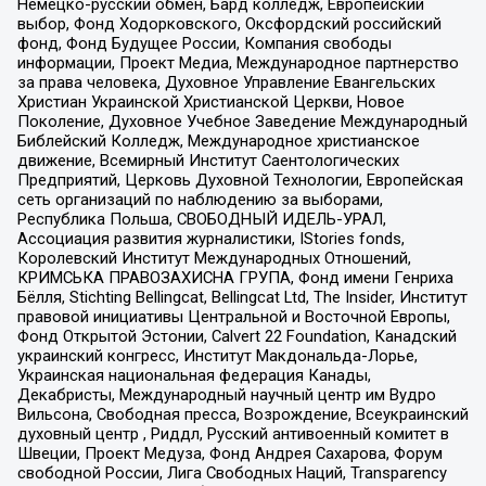
Немецко-русский обмен, Бард колледж, Европейский
выбор, Фонд Ходорковского, Оксфордский российский
фонд, Фонд Будущее России, Компания свободы
информации, Проект Медиа, Международное партнерство
за права человека, Духовное Управление Евангельских
Христиан Украинской Христианской Церкви, Новое
Поколение, Духовное Учебное Заведение Международный
Библейский Колледж, Международное христианское
движение, Всемирный Институт Саентологических
Предприятий, Церковь Духовной Технологии, Европейская
сеть организаций по наблюдению за выборами,
Республика Польша, СВОБОДНЫЙ ИДЕЛЬ-УРАЛ,
Ассоциация развития журналистики, IStories fonds,
Королевский Институт Международных Отношений,
КРИМСЬКА ПРАВОЗАХИСНА ГРУПА, Фонд имени Генриха
Бёлля, Stichting Bellingcat, Bellingcat Ltd, The Insider, Институт
правовой инициативы Центральной и Восточной Европы,
Фонд Открытой Эстонии, Calvert 22 Foundation, Канадский
украинский конгресс, Институт Макдональда-Лорье,
Украинская национальная федерация Канады,
Декабристы, Международный научный центр им Вудро
Вильсона, Свободная пресса, Возрождение, Всеукраинский
духовный центр , Риддл, Русский антивоенный комитет в
Швеции, Проект Медуза, Фонд Андрея Сахарова, Форум
свободной России, Лига Свободных Наций, Transparеncy