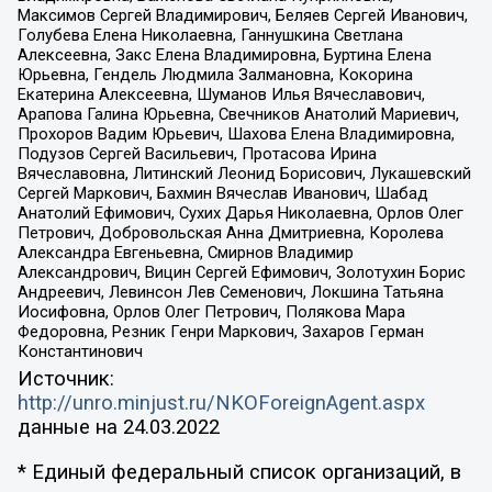
Максимов Сергей Владимирович, Беляев Сергей Иванович,
Голубева Елена Николаевна, Ганнушкина Светлана
Алексеевна, Закс Елена Владимировна, Буртина Елена
Юрьевна, Гендель Людмила Залмановна, Кокорина
Екатерина Алексеевна, Шуманов Илья Вячеславович,
Арапова Галина Юрьевна, Свечников Анатолий Мариевич,
Прохоров Вадим Юрьевич, Шахова Елена Владимировна,
Подузов Сергей Васильевич, Протасова Ирина
Вячеславовна, Литинский Леонид Борисович, Лукашевский
Сергей Маркович, Бахмин Вячеслав Иванович, Шабад
Анатолий Ефимович, Сухих Дарья Николаевна, Орлов Олег
Петрович, Добровольская Анна Дмитриевна, Королева
Александра Евгеньевна, Смирнов Владимир
Александрович, Вицин Сергей Ефимович, Золотухин Борис
Андреевич, Левинсон Лев Семенович, Локшина Татьяна
Иосифовна, Орлов Олег Петрович, Полякова Мара
Федоровна, Резник Генри Маркович, Захаров Герман
Константинович
Источник:
http://unro.minjust.ru/NKOForeignAgent.aspx
данные на
24.03.2022
* Единый федеральный список организаций, в