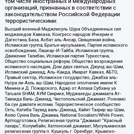
том числе иностранных и международных
организаций, признанных в соответствии с
законодательством Российской Федерации
террористическими:
Высший военный Маджлисуль Шура Объединенных сил
моджахедов Кавказа, Конгресс народов Ичкерии и
Дагестана, База, Асбат аль-Ансар, Священная война,
Исламская группа, Братья-мусульмане, Партия исламского
освобождения, Лашкар-И-Тайба, Исламская группа,
Движение Талибан, Исламская партия Туркестана,
Общество социальных реформ, Общество возрождения
исламского наследия, Дом двух святых, Джунд аш-Шам,
Исламский джихад, Аль-Каида, Имарат Кавказ, АБТО,
Правый сектор, Исламское государство, Джабха аль-
Нусра ли-Ахль аш-Шам, Народное ополчение имени К.
Минина и Д. Пожарского, Аджр от Аллаха Субхану уа
Тагьаля SHAM, АУМ Синрике, Муджахеды джамаата Ат-
Тавхида Валь-Джихад, Чистопольский Джамаат, Рохнамо
ба суи давлати исломи, Террористическое сообщество
Сеть, Катиба Таухид валь-Джихад, Хайят Тахрир аш-Шам,
Ахлю Сунна Валь Джамаа, National Socialism/White Power,
Артподготовка, Религиозная группа “Джамаат “Красный
пахарь”, Колумбайн, Хатлонский джамаат, Мусульманская
религиозная группа п. Кушкуль г. Оренбург, Крымско-