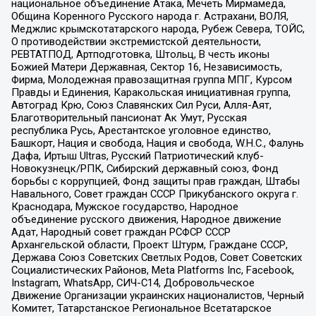
национальное объединение Атака, Мечеть Мирмамеда,
Община Коренного Русского народа г. Астрахани, ВОЛЯ,
Меджлис крымскотатарского народа, Рубеж Севера, ТОЙС,
О противодействии экстремистской деятельности,
РЕВТАТПОД, Артподготовка, Штольц, В честь иконы
Божией Матери Державная, Сектор 16, Независимость,
Фирма, Молодежная правозащитная группа МПГ, Курсом
Правды и Единения, Каракольская инициативная группа,
Автоград Крю, Союз Славянских Сил Руси, Алля-Аят,
Благотворительный пансионат Ак Умут, Русская
республика Русь, Арестантское уголовное единство,
Башкорт, Нация и свобода, Нация и свобода, W.H.С., Фалунь
Дафа, Иртыш Ultras, Русский Патриотический клуб-
Новокузнецк/РПК, Сибирский державный союз, Фонд
борьбы с коррупцией, Фонд защиты прав граждан, Штабы
Навального, Совет граждан СССР Прикубанского округа г.
Краснодара, Мужское государство, Народное
объединение русского движения, Народное движение
Адат, Народный совет граждан РСФСР СССР
Архангельской области, Проект Штурм, Граждане СССР,
Держава Союз Советских Светлых Родов, Совет Советских
Социалистических Районов, Meta Platforms Inc, Facebook,
Instagram, WhatsApp, СИЧ-С14, Добровольческое
Движение Организации украинских националистов, Черный
Комитет, Татарстанское Региональное Всетатарское