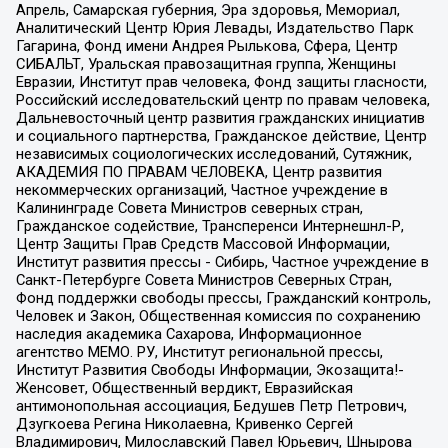
Апрель, Самарская губерния, Эра здоровья, Мемориал,
Аналитический Центр Юрия Левады, Издательство Парк
Гагарина, Фонд имени Андрея Рылькова, Сфера, Центр
СИБАЛЬТ, Уральская правозащитная группа, Женщины
Евразии, Институт прав человека, Фонд защиты гласности,
Российский исследовательский центр по правам человека,
Дальневосточный центр развития гражданских инициатив
и социального партнерства, Гражданское действие, Центр
независимых социологических исследований, Сутяжник,
АКАДЕМИЯ ПО ПРАВАМ ЧЕЛОВЕКА, Центр развития
некоммерческих организаций, Частное учреждение в
Калининграде Совета Министров северных стран,
Гражданское содействие, Трансперенси Интернешнл-Р,
Центр Защиты Прав Средств Массовой Информации,
Институт развития прессы - Сибирь, Частное учреждение в
Санкт-Петербурге Совета Министров Северных Стран,
Фонд поддержки свободы прессы, Гражданский контроль,
Человек и Закон, Общественная комиссия по сохранению
наследия академика Сахарова, Информационное
агентство МЕМО. РУ, Институт региональной прессы,
Институт Развития Свободы Информации, Экозащита!-
Женсовет, Общественный вердикт, Евразийская
антимонопольная ассоциация, Бедушев Петр Петрович,
Дзугкоева Регина Николаевна, Кривенко Сергей
Владимирович, Милославский Павел Юрьевич, Шнырова