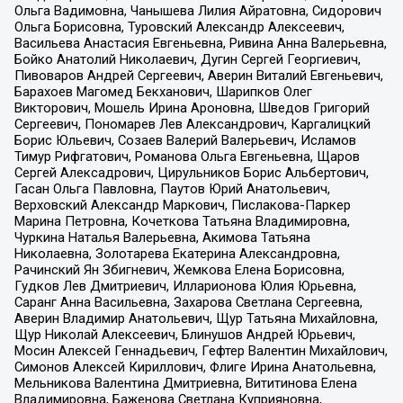
Ольга Вадимовна, Чанышева Лилия Айратовна, Сидорович
Ольга Борисовна, Туровский Александр Алексеевич,
Васильева Анастасия Евгеньевна, Ривина Анна Валерьевна,
Бойко Анатолий Николаевич, Дугин Сергей Георгиевич,
Пивоваров Андрей Сергеевич, Аверин Виталий Евгеньевич,
Барахоев Магомед Бекханович, Шарипков Олег
Викторович, Мошель Ирина Ароновна, Шведов Григорий
Сергеевич, Пономарев Лев Александрович, Каргалицкий
Борис Юльевич, Созаев Валерий Валерьевич, Исламов
Тимур Рифгатович, Романова Ольга Евгеньевна, Щаров
Сергей Алексадрович, Цирульников Борис Альбертович,
Гасан Ольга Павловна, Паутов Юрий Анатольевич,
Верховский Александр Маркович, Пислакова-Паркер
Марина Петровна, Кочеткова Татьяна Владимировна,
Чуркина Наталья Валерьевна, Акимова Татьяна
Николаевна, Золотарева Екатерина Александровна,
Рачинский Ян Збигневич, Жемкова Елена Борисовна,
Гудков Лев Дмитриевич, Илларионова Юлия Юрьевна,
Саранг Анна Васильевна, Захарова Светлана Сергеевна,
Аверин Владимир Анатольевич, Щур Татьяна Михайловна,
Щур Николай Алексеевич, Блинушов Андрей Юрьевич,
Мосин Алексей Геннадьевич, Гефтер Валентин Михайлович,
Симонов Алексей Кириллович, Флиге Ирина Анатольевна,
Мельникова Валентина Дмитриевна, Вититинова Елена
Владимировна, Баженова Светлана Куприяновна,