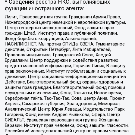
* Сведения реестра НКО, выполняющих
функции иностранного агента:
Лилит, Правозащитная группа Гражданин.Армия.Право,
Нижегородский центр немецкой и европейской культуры,
Центр гендерных исследований, Фонд защиты прав
граждан Штаб, Институт права и публичной политики,
Фонд борьбы с коррупцией, Альянс врачей,
НАСИЛИЮ.НЕТ, Мы против СПИДа, СВЕЧА, Гуманитарное
действие, Открытый Петербург, Лига Избирателей,
Правовая инициатива, Гражданский Союз, Хасдей
Ерушалаим, Центр поддержки и содействия развитию
средств массовой информации, Горячая Линия, В защиту
прав заключенных, Институт глобализации и социальных
движений, Центр социально-информационных инициатив
Действие, Благотворительный фонд охраны здоровья и
защиты прав граждан, Благотворительный фонд помощи
осужденным и их семьям, Фонд Тольятти, Новое время,
Серебряная тайга, Так-Так-Так, Сова, центр Анна, Проект
Апрель, Самарская губерния, Эра здоровья, Мемориал,
Аналитический Центр Юрия Левады, Издательство Парк
Гагарина, Фонд имени Андрея Рылькова, Сфера, Центр
СИБАЛЬТ, Уральская правозащитная группа, Женщины
Евразии, Институт прав человека, Фонд защиты гласности,
Российский исследовательский центр по правам человека,