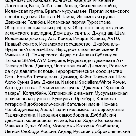
моджахедов Кавказа, Конгресс народов Ичкерии и
Дагестана, База, Асбат аль-Ансар, Священная война,
Исламская группа, Братья-мусульмане, Партия исламского
освобождения, Лашкар-И-Тайба, Исламская группа,
Движение Талибан, Исламская партия Туркестана,
Общество социальных реформ, Общество возрождения
исламского наследия, Дом двух святых, Джунд аш-Шам,
Исламский джихад, Аль-Каида, Имарат Кавказ, АБТО,
Правый сектор, Исламское государство, Джабха аль-
Нусра ли-Ахль аш-Шам, Народное ополчение имени К.
Минина и Д. Пожарского, Аджр от Аллаха Субхану уа
Тагьаля SHAM, АУМ Синрике, Муджахеды джамаата Ат-
Тавхида Валь-Джихад, Чистопольский Джамаат, Рохнамо
ба суи давлати исломи, Террористическое сообщество
Сеть, Катиба Таухид валь-Джихад, Хайят Тахрир аш-Шам,
Ахлю Сунна Валь Джамаа, National Socialism/White Power,
Артподготовка, Религиозная группа “Джамаат “Красный
пахарь”, Колумбайн, Хатлонский джамаат, Мусульманская
религиозная группа п. Кушкуль г. Оренбург, Крымско-
татарский добровольческий батальон имени Номана
Челебиджихана, Азов, Партия исламского возрождения
Таджикистана, Народная самооборона, Дуббайский
джамаат, московская ячейка, Батал-Хаджи Белхороев,
Маньяки Культ Убийц, Молодёжь Которая Улыбается,
Легион Свобода России, Айдар, Русский добровольческий