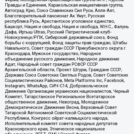
Правды и Единения, Каракольская инициативная группа,
Автоград Крю, Союз Славянских Сил Руси, Алля-Аят,
Благотворительный пансионат Ак Умут, Русская
республика Русь, Арестантское уголовное единство,
Башкорт, Нация и свобода, Нация и свобода, W.H.С., Фалунь
Дафа, Иртыш Ultras, Русский Патриотический клуб-
Новокузнецк/РПК, Сибирский державный союз, Фонд
борьбы с коррупцией, Фонд защиты прав граждан, Штабы
Навального, Совет граждан СССР Прикубанского округа г.
Краснодара, Мужское государство, Народное
объединение русского движения, Народное движение
Адат, Народный совет граждан РСФСР СССР
Архангельской области, Проект Штурм, Граждане СССР,
Держава Союз Советских Светлых Родов, Совет Советских
Социалистических Районов, Meta Platforms Inc, Facebook,
Instagram, WhatsApp, СИЧ-С14, Добровольческое
Движение Организации украинских националистов, Черный
Комитет, Татарстанское Региональное Всетатарское
общественное движение, Невоград, Молодежное
Демократическое Движение Весна, Верховный Совет
Татарской Автономной Советской Социалистической
Республики, Конгресс ойрат-калмыцкого народа,
Исполнительный комитет совета народных депутатов
Красноярского края, Этническое национальное