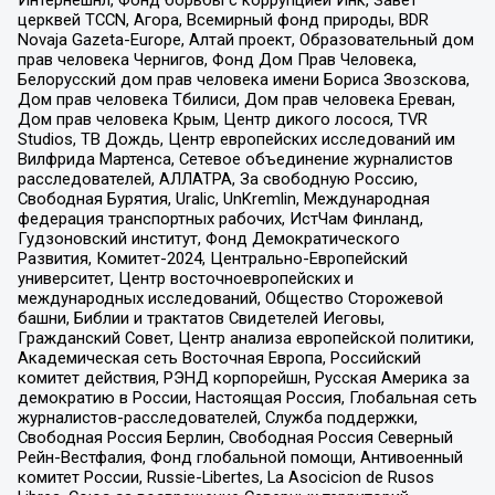
Интернешнл, Фонд борьбы с коррупцией Инк, Завет
церквей TCCN, Агора, Всемирный фонд природы, BDR
Novaja Gazeta-Europe, Алтай проект, Образовательный дом
прав человека Чернигов, Фонд Дом Прав Человека,
Белорусский дом прав человека имени Бориса Звозскова,
Дом прав человека Тбилиси, Дом прав человека Ереван,
Дом прав человека Крым, Центр дикого лосося, TVR
Studios, ТВ Дождь, Центр европейских исследований им
Вилфрида Мартенса, Сетевое объединение журналистов
расследователей, АЛЛАТРА, За свободную Россию,
Свободная Бурятия, Uralic, UnKremlin, Международная
федерация транспортных рабочих, ИстЧам Финланд,
Гудзоновский институт, Фонд Демократического
Развития, Комитет-2024, Центрально-Европейский
университет, Центр восточноевропейских и
международных исследований, Общество Сторожевой
башни, Библии и трактатов Свидетелей Иеговы,
Гражданский Совет, Центр анализа европейской политики,
Академическая сеть Восточная Европа, Российский
комитет действия, РЭНД корпорейшн, Русская Америка за
демократию в России, Настоящая Россия, Глобальная сеть
журналистов-расследователей, Служба поддержки,
Свободная Россия Берлин, Свободная Россия Северный
Рейн-Вестфалия, Фонд глобальной помощи, Антивоенный
комитет России, Russie-Libertes, La Asocicion de Rusos