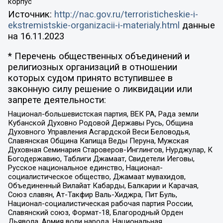
корпус
Источник:
http://nac.gov.ru/terroristicheskie-i-
ekstremistskie-organizacii-i-materialy.html
данные
на
16.11.2023
* Перечень общественных объединений и
религиозных организаций в отношении
которых судом принято вступившее в
законную силу решение о ликвидации или
запрете деятельности:
Национал-большевистская партия, ВЕК РА, Рада земли
Кубанской Духовно Родовой Державы Русь, Община
Духовного Управления Асгардской Веси Беловодья,
Славянская Община Капища Веды Перуна, Мужская
Духовная Семинария Староверов-Инглингов, Нурджулар, К
Богодержавию, Таблиги Джамаат, Свидетели Иеговы,
Русское национальное единство, Национал-
социалистическое общество, Джамаат мувахидов,
Объединенный Вилайат Кабарды, Балкарии и Карачая,
Союз славян, Ат-Такфир Валь-Хиджра, Пит Буль,
Национал-социалистическая рабочая партия России,
Славянский союз, Формат-18, Благородный Орден
Дьявола, Армия воли народа, Национальная