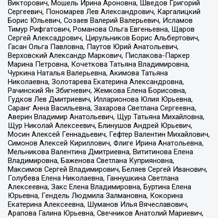
Викторович, Мошель Ирина Ароновна, Шведов Григорий
Сергеевич, Пономарев Лев Александрович, Каргалицкий
Борис Юльевич, Созаев Валерий Валерьевич, Исламов
Тимур Рифгатович, Романова Ольга Евгеньевна, Щаров
Сергей Алексадрович, Цирульников Борис Альбертович,
Гасан Ольга Павловна, Паутов Юрий Анатольевич,
Верховский Александр Маркович, Пислакова-Паркер
Марина Петровна, Кочеткова Татьяна Владимировна,
Чуркина Наталья Валерьевна, Акимова Татьяна
Николаевна, Золотарева Екатерина Александровна,
Рачинский Ян Збигневич, Жемкова Елена Борисовна,
Гудков Лев Дмитриевич, Илларионова Юлия Юрьевна,
Саранг Анна Васильевна, Захарова Светлана Сергеевна,
Аверин Владимир Анатольевич, Щур Татьяна Михайловна,
Щур Николай Алексеевич, Блинушов Андрей Юрьевич,
Мосин Алексей Геннадьевич, Гефтер Валентин Михайлович,
Симонов Алексей Кириллович, Флиге Ирина Анатольевна,
Мельникова Валентина Дмитриевна, Вититинова Елена
Владимировна, Баженова Светлана Куприяновна,
Максимов Сергей Владимирович, Беляев Сергей Иванович,
Голубева Елена Николаевна, Ганнушкина Светлана
Алексеевна, Закс Елена Владимировна, Буртина Елена
Юрьевна, Гендель Людмила Залмановна, Кокорина
Екатерина Алексеевна, Шуманов Илья Вячеславович,
Арапова Галина Юрьевна, Свечников Анатолий Мариевич,