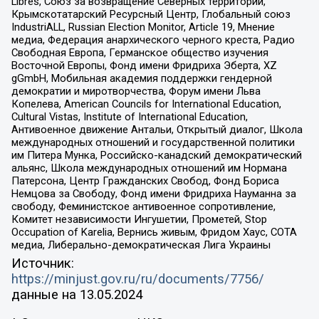
Libres, Союз за возвращение Северных территорий,
Крымскотатарский Ресурсный Центр, Глобальный союз
IndustriALL, Russian Election Monitor, Article 19, Мнение
медиа, Федерация анархического черного креста, Радио
Свободная Европа, Германское общество изучения
Восточной Европы, Фонд имени Фридриха Эберта, XZ
gGmbH, Мобильная академия поддержки гендерной
демократии и миротворчества, Форум имени Льва
Копелева, American Councils for International Education,
Cultural Vistas, Institute of International Education,
Антивоенное движение Антальи, Открытый диалог, Школа
международных отношений и государственной политики
им Питера Мунка, Российско-канадский демократический
альянс, Школа международных отношений им Нормана
Патерсона, Центр Гражданских Свобод, Фонд Бориса
Немцова за Свободу, Фонд имени Фридриха Науманна за
свободу, Феминистское антивоенное сопротивление,
Комитет независимости Ингушетии, Прометей, Stop
Occupation of Karelia, Вернись живым, Фридом Хаус, СОТА
медиа, Либерально-демократическая Лига Украины
Источник:
https://minjust.gov.ru/ru/documents/7756/
данные на
13.05.2024