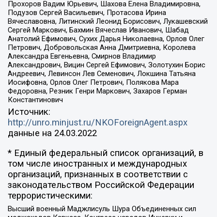
Прохоров Вадим Юрьевич, Шахова Елена Владимировна,
Подузов Сергей Васильевич, Протасова Ирина
Вячеславовна, Литинский Леонид Борисович, Лукашевский
Сергей Маркович, Бахмин Вячеслав Иванович, Шабад
Анатолий Ефимович, Сухих Дарья Николаевна, Орлов Олег
Петрович, Добровольская Анна Дмитриевна, Королева
Александра Евгеньевна, Смирнов Владимир
Александрович, Вицин Сергей Ефимович, Золотухин Борис
Андреевич, Левинсон Лев Семенович, Локшина Татьяна
Иосифовна, Орлов Олег Петрович, Полякова Мара
Федоровна, Резник Генри Маркович, Захаров Герман
Константинович
Источник:
http://unro.minjust.ru/NKOForeignAgent.aspx
данные на
24.03.2022
* Единый федеральный список организаций, в
том числе иностранных и международных
организаций, признанных в соответствии с
законодательством Российской Федерации
террористическими:
Высший военный Маджлисуль Шура Объединенных сил