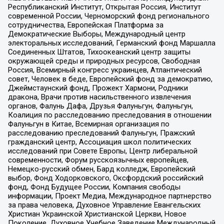
Республиканский Институт, Открытая Россия, Институт
современной России, Черноморский фонд регионального
сотрудничества, Европейская Платформа за
Демократические Выборы, Международный центр
электоральных исследований, Германский фонд Маршалла
Соединенных Штатов, Тихоокеанский центр защиты
окружающей среды и природных ресурсов, Свободная
Россия, Всемирный конгресс украинцев, Атлантический
совет, Человек в беде, Европейский фонд за демократию,
Джеймстаунский фонд, Прожект Хармони, Родники
дракона, Врачи против насильственного извлечения
органов, Фалунь Дафа, Друзья Фалуньгун, Фалуньгун,
Коалиция по расследованию преследования в отношении
Фалуньгун в Китае, Всемирная организация по
расследованию преследований Фалуньгун, Пражский
гражданский центр, Ассоциация школ политических
исследований при Совете Европы, Центр либеральной
современности, Форум русскоязычных европейцев,
Немецко-русский обмен, Бард колледж, Европейский
выбор, Фонд Ходорковского, Оксфордский российский
фонд, Фонд Будущее России, Компания свободы
информации, Проект Медиа, Международное партнерство
за права человека, Духовное Управление Евангельских
Христиан Украинской Христианской Церкви, Новое
Поколение, Духовное Учебное Заведение Международный