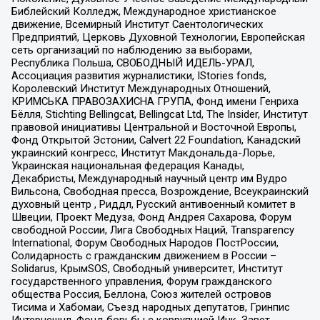
Библейский Колледж, Международное христианское
движение, Всемирный Институт Саентологических
Предприятий, Церковь Духовной Технологии, Европейская
сеть организаций по наблюдению за выборами,
Республика Польша, СВОБОДНЫЙ ИДЕЛЬ-УРАЛ,
Ассоциация развития журналистики, IStories fonds,
Королевский Институт Международных Отношений,
КРИМСЬКА ПРАВОЗАХИСНА ГРУПА, Фонд имени Генриха
Бёлля, Stichting Bellingcat, Bellingcat Ltd, The Insider, Институт
правовой инициативы Центральной и Восточной Европы,
Фонд Открытой Эстонии, Calvert 22 Foundation, Канадский
украинский конгресс, Институт Макдональда-Лорье,
Украинская национальная федерация Канады,
Декабристы, Международный научный центр им Вудро
Вильсона, Свободная пресса, Возрождение, Всеукраинский
духовный центр , Риддл, Русский антивоенный комитет в
Швеции, Проект Медуза, Фонд Андрея Сахарова, Форум
свободной России, Лига Свободных Наций, Transparеncy
International, Форум Свободных Народов ПостРоссии,
Солидарность с гражданским движением в России –
Solidarus, КрымSOS, Свободный университет, Институт
государственного управления, Форум гражданского
общества Россия, Беллона, Союз жителей островов
Тисима и Хабомаи, Съезд народных депутатов, Гринпис