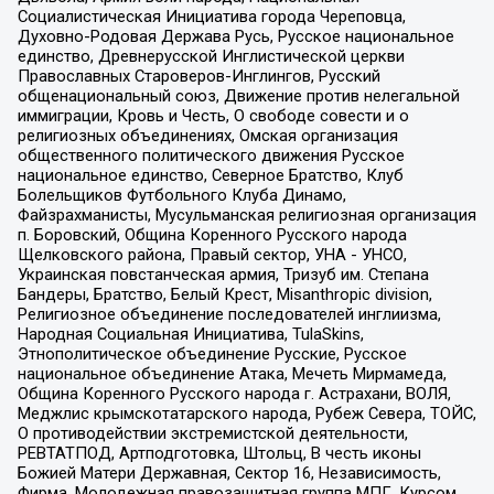
Социалистическая Инициатива города Череповца,
Духовно-Родовая Держава Русь, Русское национальное
единство, Древнерусской Инглистической церкви
Православных Староверов-Инглингов, Русский
общенациональный союз, Движение против нелегальной
иммиграции, Кровь и Честь, О свободе совести и о
религиозных объединениях, Омская организация
общественного политического движения Русское
национальное единство, Северное Братство, Клуб
Болельщиков Футбольного Клуба Динамо,
Файзрахманисты, Мусульманская религиозная организация
п. Боровский, Община Коренного Русского народа
Щелковского района, Правый сектор, УНА - УНСО,
Украинская повстанческая армия, Тризуб им. Степана
Бандеры, Братство, Белый Крест, Misanthropic division,
Религиозное объединение последователей инглиизма,
Народная Социальная Инициатива, TulaSkins,
Этнополитическое объединение Русские, Русское
национальное объединение Атака, Мечеть Мирмамеда,
Община Коренного Русского народа г. Астрахани, ВОЛЯ,
Меджлис крымскотатарского народа, Рубеж Севера, ТОЙС,
О противодействии экстремистской деятельности,
РЕВТАТПОД, Артподготовка, Штольц, В честь иконы
Божией Матери Державная, Сектор 16, Независимость,
Фирма, Молодежная правозащитная группа МПГ, Курсом