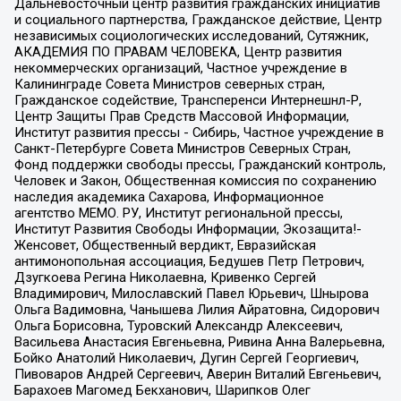
Дальневосточный центр развития гражданских инициатив
и социального партнерства, Гражданское действие, Центр
независимых социологических исследований, Сутяжник,
АКАДЕМИЯ ПО ПРАВАМ ЧЕЛОВЕКА, Центр развития
некоммерческих организаций, Частное учреждение в
Калининграде Совета Министров северных стран,
Гражданское содействие, Трансперенси Интернешнл-Р,
Центр Защиты Прав Средств Массовой Информации,
Институт развития прессы - Сибирь, Частное учреждение в
Санкт-Петербурге Совета Министров Северных Стран,
Фонд поддержки свободы прессы, Гражданский контроль,
Человек и Закон, Общественная комиссия по сохранению
наследия академика Сахарова, Информационное
агентство МЕМО. РУ, Институт региональной прессы,
Институт Развития Свободы Информации, Экозащита!-
Женсовет, Общественный вердикт, Евразийская
антимонопольная ассоциация, Бедушев Петр Петрович,
Дзугкоева Регина Николаевна, Кривенко Сергей
Владимирович, Милославский Павел Юрьевич, Шнырова
Ольга Вадимовна, Чанышева Лилия Айратовна, Сидорович
Ольга Борисовна, Туровский Александр Алексеевич,
Васильева Анастасия Евгеньевна, Ривина Анна Валерьевна,
Бойко Анатолий Николаевич, Дугин Сергей Георгиевич,
Пивоваров Андрей Сергеевич, Аверин Виталий Евгеньевич,
Барахоев Магомед Бекханович, Шарипков Олег