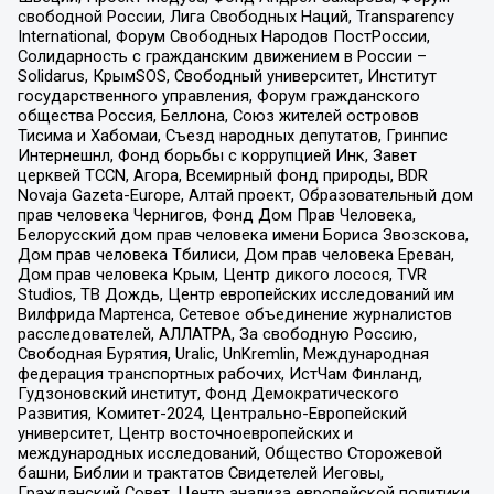
свободной России, Лига Свободных Наций, Transparеncy
International, Форум Свободных Народов ПостРоссии,
Солидарность с гражданским движением в России –
Solidarus, КрымSOS, Свободный университет, Институт
государственного управления, Форум гражданского
общества Россия, Беллона, Союз жителей островов
Тисима и Хабомаи, Съезд народных депутатов, Гринпис
Интернешнл, Фонд борьбы с коррупцией Инк, Завет
церквей TCCN, Агора, Всемирный фонд природы, BDR
Novaja Gazeta-Europe, Алтай проект, Образовательный дом
прав человека Чернигов, Фонд Дом Прав Человека,
Белорусский дом прав человека имени Бориса Звозскова,
Дом прав человека Тбилиси, Дом прав человека Ереван,
Дом прав человека Крым, Центр дикого лосося, TVR
Studios, ТВ Дождь, Центр европейских исследований им
Вилфрида Мартенса, Сетевое объединение журналистов
расследователей, АЛЛАТРА, За свободную Россию,
Свободная Бурятия, Uralic, UnKremlin, Международная
федерация транспортных рабочих, ИстЧам Финланд,
Гудзоновский институт, Фонд Демократического
Развития, Комитет-2024, Центрально-Европейский
университет, Центр восточноевропейских и
международных исследований, Общество Сторожевой
башни, Библии и трактатов Свидетелей Иеговы,
Гражданский Совет, Центр анализа европейской политики,