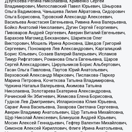
Дзугкоева Регина Николаевна, Кривенко Сергей
Владимирович, Милославский Павел Юрьевич, Шнырова
Ольга Вадимовна, Чанышева Лилия Айратовна, Сидорович
Ольга Борисовна, Туровский Александр Алексеевич,
Васильева Анастасия Евгеньевна, Ривина Анна Валерьевна,
Бойко Анатолий Николаевич, Дугин Сергей Георгиевич,
Пивоваров Андрей Сергеевич, Аверин Виталий Евгеньевич,
Барахоев Магомед Бекханович, Шарипков Олег
Викторович, Мошель Ирина Ароновна, Шведов Григорий
Сергеевич, Пономарев Лев Александрович, Каргалицкий
Борис Юльевич, Созаев Валерий Валерьевич, Исламов
Тимур Рифгатович, Романова Ольга Евгеньевна, Щаров
Сергей Алексадрович, Цирульников Борис Альбертович,
Гасан Ольга Павловна, Паутов Юрий Анатольевич,
Верховский Александр Маркович, Пислакова-Паркер
Марина Петровна, Кочеткова Татьяна Владимировна,
Чуркина Наталья Валерьевна, Акимова Татьяна
Николаевна, Золотарева Екатерина Александровна,
Рачинский Ян Збигневич, Жемкова Елена Борисовна,
Гудков Лев Дмитриевич, Илларионова Юлия Юрьевна,
Саранг Анна Васильевна, Захарова Светлана Сергеевна,
Аверин Владимир Анатольевич, Щур Татьяна Михайловна,
Щур Николай Алексеевич, Блинушов Андрей Юрьевич,
Мосин Алексей Геннадьевич, Гефтер Валентин Михайлович,
Симонов Алексей Кириллович, Флиге Ирина Анатольевна,