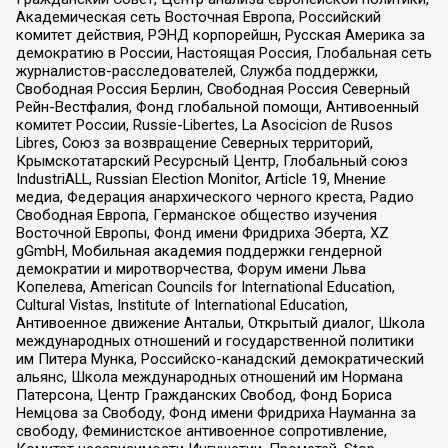
Академическая сеть Восточная Европа, Российский
комитет действия, РЭНД корпорейшн, Русская Америка за
демократию в России, Настоящая Россия, Глобальная сеть
журналистов-расследователей, Служба поддержки,
Свободная Россия Берлин, Свободная Россия Северный
Рейн-Вестфалия, Фонд глобальной помощи, Антивоенный
комитет России, Russie-Libertes, La Asocicion de Rusos
Libres, Союз за возвращение Северных территорий,
Крымскотатарский Ресурсный Центр, Глобальный союз
IndustriALL, Russian Election Monitor, Article 19, Мнение
медиа, Федерация анархического черного креста, Радио
Свободная Европа, Германское общество изучения
Восточной Европы, Фонд имени Фридриха Эберта, XZ
gGmbH, Мобильная академия поддержки гендерной
демократии и миротворчества, Форум имени Льва
Копелева, American Councils for International Education,
Cultural Vistas, Institute of International Education,
Антивоенное движение Антальи, Открытый диалог, Школа
международных отношений и государственной политики
им Питера Мунка, Российско-канадский демократический
альянс, Школа международных отношений им Нормана
Патерсона, Центр Гражданских Свобод, Фонд Бориса
Немцова за Свободу, Фонд имени Фридриха Науманна за
свободу, Феминистское антивоенное сопротивление,