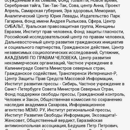
осужденным и их семьям, Фонд Тольятти, Новое время,
Серебряная тайга, Так-Так-Так, Сова, центр Анна, Проект
Апрель, Самарская губерния, Эра здоровья, Мемориал,
Аналитический Центр Юрия Левады, Издательство Парк
Гагарина, Фонд имени Андрея Рылькова, Сфера, Центр
СИБАЛЬТ, Уральская правозащитная группа, Женщины
Евразии, Институт прав человека, Фонд защиты гласности,
Российский исследовательский центр по правам человека,
Дальневосточный центр развития гражданских инициатив
и социального партнерства, Гражданское действие, Центр
независимых социологических исследований, Сутяжник,
АКАДЕМИЯ ПО ПРАВАМ ЧЕЛОВЕКА, Центр развития
некоммерческих организаций, Частное учреждение в
Калининграде Совета Министров северных стран,
Гражданское содействие, Трансперенси Интернешнл-Р,
Центр Защиты Прав Средств Массовой Информации,
Институт развития прессы - Сибирь, Частное учреждение в
Санкт-Петербурге Совета Министров Северных Стран,
Фонд поддержки свободы прессы, Гражданский контроль,
Человек и Закон, Общественная комиссия по сохранению
наследия академика Сахарова, Информационное
агентство МЕМО. РУ, Институт региональной прессы,
Институт Развития Свободы Информации, Экозащита!-
Женсовет, Общественный вердикт, Евразийская
антимонопольная ассоциация, Бедушев Петр Петрович,