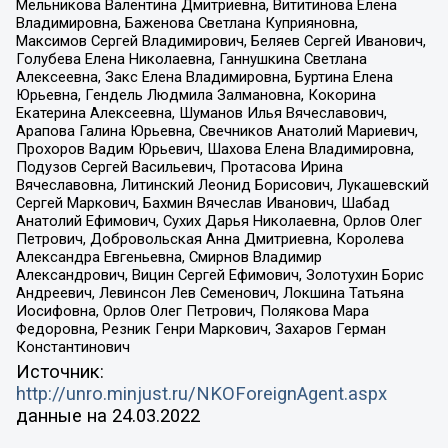
Мельникова Валентина Дмитриевна, Вититинова Елена
Владимировна, Баженова Светлана Куприяновна,
Максимов Сергей Владимирович, Беляев Сергей Иванович,
Голубева Елена Николаевна, Ганнушкина Светлана
Алексеевна, Закс Елена Владимировна, Буртина Елена
Юрьевна, Гендель Людмила Залмановна, Кокорина
Екатерина Алексеевна, Шуманов Илья Вячеславович,
Арапова Галина Юрьевна, Свечников Анатолий Мариевич,
Прохоров Вадим Юрьевич, Шахова Елена Владимировна,
Подузов Сергей Васильевич, Протасова Ирина
Вячеславовна, Литинский Леонид Борисович, Лукашевский
Сергей Маркович, Бахмин Вячеслав Иванович, Шабад
Анатолий Ефимович, Сухих Дарья Николаевна, Орлов Олег
Петрович, Добровольская Анна Дмитриевна, Королева
Александра Евгеньевна, Смирнов Владимир
Александрович, Вицин Сергей Ефимович, Золотухин Борис
Андреевич, Левинсон Лев Семенович, Локшина Татьяна
Иосифовна, Орлов Олег Петрович, Полякова Мара
Федоровна, Резник Генри Маркович, Захаров Герман
Константинович
Источник:
http://unro.minjust.ru/NKOForeignAgent.aspx
данные на
24.03.2022