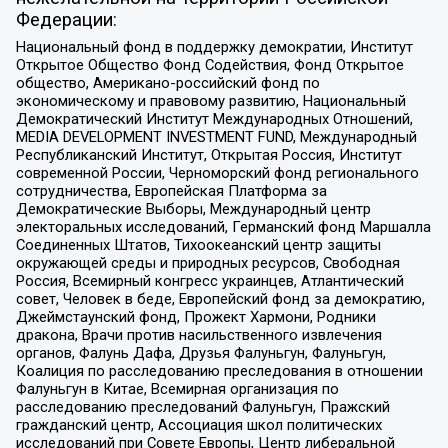
Федерации:
Национальный фонд в поддержку демократии, Институт
Открытое Общество Фонд Содействия, Фонд Открытое
общество, Американо-российский фонд по
экономическому и правовому развитию, Национальный
Демократический Институт Международных Отношений,
MEDIA DEVELOPMENT INVESTMENT FUND, Международный
Республиканский Институт, Открытая Россия, Институт
современной России, Черноморский фонд регионального
сотрудничества, Европейская Платформа за
Демократические Выборы, Международный центр
электоральных исследований, Германский фонд Маршалла
Соединенных Штатов, Тихоокеанский центр защиты
окружающей среды и природных ресурсов, Свободная
Россия, Всемирный конгресс украинцев, Атлантический
совет, Человек в беде, Европейский фонд за демократию,
Джеймстаунский фонд, Прожект Хармони, Родники
дракона, Врачи против насильственного извлечения
органов, Фалунь Дафа, Друзья Фалуньгун, Фалуньгун,
Коалиция по расследованию преследования в отношении
Фалуньгун в Китае, Всемирная организация по
расследованию преследований Фалуньгун, Пражский
гражданский центр, Ассоциация школ политических
исследований при Совете Европы, Центр либеральной