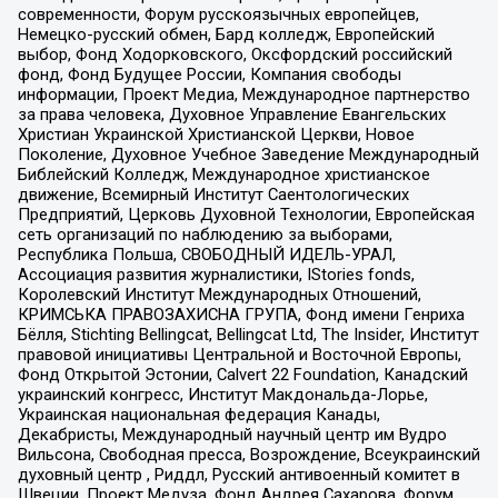
современности, Форум русскоязычных европейцев,
Немецко-русский обмен, Бард колледж, Европейский
выбор, Фонд Ходорковского, Оксфордский российский
фонд, Фонд Будущее России, Компания свободы
информации, Проект Медиа, Международное партнерство
за права человека, Духовное Управление Евангельских
Христиан Украинской Христианской Церкви, Новое
Поколение, Духовное Учебное Заведение Международный
Библейский Колледж, Международное христианское
движение, Всемирный Институт Саентологических
Предприятий, Церковь Духовной Технологии, Европейская
сеть организаций по наблюдению за выборами,
Республика Польша, СВОБОДНЫЙ ИДЕЛЬ-УРАЛ,
Ассоциация развития журналистики, IStories fonds,
Королевский Институт Международных Отношений,
КРИМСЬКА ПРАВОЗАХИСНА ГРУПА, Фонд имени Генриха
Бёлля, Stichting Bellingcat, Bellingcat Ltd, The Insider, Институт
правовой инициативы Центральной и Восточной Европы,
Фонд Открытой Эстонии, Calvert 22 Foundation, Канадский
украинский конгресс, Институт Макдональда-Лорье,
Украинская национальная федерация Канады,
Декабристы, Международный научный центр им Вудро
Вильсона, Свободная пресса, Возрождение, Всеукраинский
духовный центр , Риддл, Русский антивоенный комитет в
Швеции, Проект Медуза, Фонд Андрея Сахарова, Форум