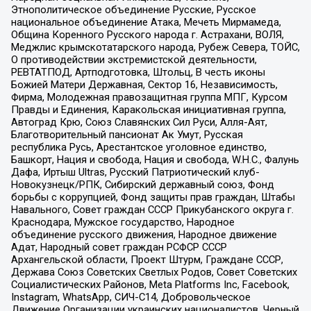
Этнополитическое объединение Русские, Русское
национальное объединение Атака, Мечеть Мирмамеда,
Община Коренного Русского народа г. Астрахани, ВОЛЯ,
Меджлис крымскотатарского народа, Рубеж Севера, ТОЙС,
О противодействии экстремистской деятельности,
РЕВТАТПОД, Артподготовка, Штольц, В честь иконы
Божией Матери Державная, Сектор 16, Независимость,
Фирма, Молодежная правозащитная группа МПГ, Курсом
Правды и Единения, Каракольская инициативная группа,
Автоград Крю, Союз Славянских Сил Руси, Алля-Аят,
Благотворительный пансионат Ак Умут, Русская
республика Русь, Арестантское уголовное единство,
Башкорт, Нация и свобода, Нация и свобода, W.H.С., Фалунь
Дафа, Иртыш Ultras, Русский Патриотический клуб-
Новокузнецк/РПК, Сибирский державный союз, Фонд
борьбы с коррупцией, Фонд защиты прав граждан, Штабы
Навального, Совет граждан СССР Прикубанского округа г.
Краснодара, Мужское государство, Народное
объединение русского движения, Народное движение
Адат, Народный совет граждан РСФСР СССР
Архангельской области, Проект Штурм, Граждане СССР,
Держава Союз Советских Светлых Родов, Совет Советских
Социалистических Районов, Meta Platforms Inc, Facebook,
Instagram, WhatsApp, СИЧ-С14, Добровольческое
Движение Организации украинских националистов, Черный