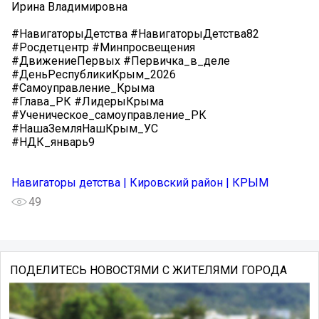
Ирина Владимировна
#НавигаторыДетства #НавигаторыДетства82
#Росдетцентр #Минпросвещения
#ДвижениеПервых #Первичка_в_деле
#ДеньРеспубликиКрым_2026
#Самоуправление_Крыма
#Глава_РК #ЛидерыКрыма
#Ученическое_самоуправление_РК
#НашаЗемляНашКрым_УС
#НДК_январь9
Навигаторы детства | Кировский район | КРЫМ
49
ПОДЕЛИТЕСЬ НОВОСТЯМИ С ЖИТЕЛЯМИ ГОРОДА