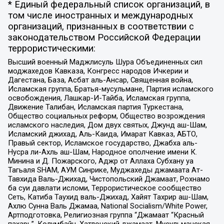
* Единый федеральный список организаций, в
том числе иностранных и международных
организаций, признанных в соответствии с
законодательством Российской Федерации
террористическими:
Высший военный Маджлисуль Шура Объединенных сил
моджахедов Кавказа, Конгресс народов Ичкерии и
Дагестана, База, Асбат аль-Ансар, Священная война,
Исламская группа, Братья-мусульмане, Партия исламского
освобождения, Лашкар-И-Тайба, Исламская группа,
Движение Талибан, Исламская партия Туркестана,
Общество социальных реформ, Общество возрождения
исламского наследия, Дом двух святых, Джунд аш-Шам,
Исламский джихад, Аль-Каида, Имарат Кавказ, АБТО,
Правый сектор, Исламское государство, Джабха аль-
Нусра ли-Ахль аш-Шам, Народное ополчение имени К.
Минина и Д. Пожарского, Аджр от Аллаха Субхану уа
Тагьаля SHAM, АУМ Синрике, Муджахеды джамаата Ат-
Тавхида Валь-Джихад, Чистопольский Джамаат, Рохнамо
ба суи давлати исломи, Террористическое сообщество
Сеть, Катиба Таухид валь-Джихад, Хайят Тахрир аш-Шам,
Ахлю Сунна Валь Джамаа, National Socialism/White Power,
Артподготовка, Религиозная группа “Джамаат “Красный