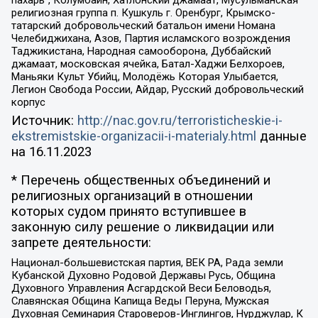
пахарь”, Колумбайн, Хатлонский джамаат, Мусульманская
религиозная группа п. Кушкуль г. Оренбург, Крымско-
татарский добровольческий батальон имени Номана
Челебиджихана, Азов, Партия исламского возрождения
Таджикистана, Народная самооборона, Дуббайский
джамаат, московская ячейка, Батал-Хаджи Белхороев,
Маньяки Культ Убийц, Молодёжь Которая Улыбается,
Легион Свобода России, Айдар, Русский добровольческий
корпус
Источник:
http://nac.gov.ru/terroristicheskie-i-
ekstremistskie-organizacii-i-materialy.html
данные
на
16.11.2023
* Перечень общественных объединений и
религиозных организаций в отношении
которых судом принято вступившее в
законную силу решение о ликвидации или
запрете деятельности:
Национал-большевистская партия, ВЕК РА, Рада земли
Кубанской Духовно Родовой Державы Русь, Община
Духовного Управления Асгардской Веси Беловодья,
Славянская Община Капища Веды Перуна, Мужская
Духовная Семинария Староверов-Инглингов, Нурджулар, К