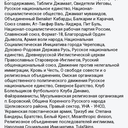
Богодержавию, Таблиги Джамаат, Свидетели Иеговы,
Русское национальное единство, Национал-
социалистическое общество, Джамаат мувахидов,
Объединенный Вилайат Кабарды, Балкарии и Карачая,
Союз славян, Ат-Такфир Валь-Хиджра, Пит Буль,
Национал-социалистическая рабочая партия России,
Славянский союз, Формат-18, Благородный Орден
Дьявола, Армия воли народа, Национальная
Социалистическая Инициатива города Череповца,
Духовно-Родовая Держава Русь, Русское национальное
единство, Древнерусской Инглистической церкви
Православных Староверов-Инглингов, Русский
общенациональный союз, Движение против нелегальной
иммиграции, Кровь и Честь, О свободе совести и о
религиозных объединениях, Омская организация
общественного политического движения Русское
национальное единство, Северное Братство, Клуб
Болельщиков Футбольного Клуба Динамо,
Файзрахманисты, Мусульманская религиозная организация
п. Боровский, Община Коренного Русского народа
Щелковского района, Правый сектор, УНА - УНСО,
Украинская повстанческая армия, Тризуб им. Степана
Бандеры, Братство, Белый Крест, Misanthropic division,
Религиозное объединение последователей инглиизма,
Народная Социальная Инициатива, TulaSkins,