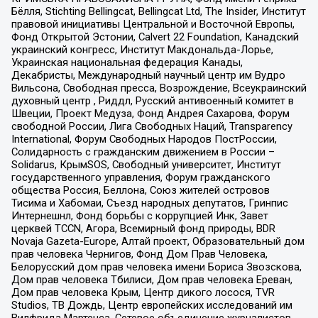
Бёлля, Stichting Bellingcat, Bellingcat Ltd, The Insider, Институт
правовой инициативы Центральной и Восточной Европы,
Фонд Открытой Эстонии, Calvert 22 Foundation, Канадский
украинский конгресс, Институт Макдональда-Лорье,
Украинская национальная федерация Канады,
Декабристы, Международный научный центр им Вудро
Вильсона, Свободная пресса, Возрождение, Всеукраинский
духовный центр , Риддл, Русский антивоенный комитет в
Швеции, Проект Медуза, Фонд Андрея Сахарова, Форум
свободной России, Лига Свободных Наций, Transparеncy
International, Форум Свободных Народов ПостРоссии,
Солидарность с гражданским движением в России –
Solidarus, КрымSOS, Свободный университет, Институт
государственного управления, Форум гражданского
общества Россия, Беллона, Союз жителей островов
Тисима и Хабомаи, Съезд народных депутатов, Гринпис
Интернешнл, Фонд борьбы с коррупцией Инк, Завет
церквей TCCN, Агора, Всемирный фонд природы, BDR
Novaja Gazeta-Europe, Алтай проект, Образовательный дом
прав человека Чернигов, Фонд Дом Прав Человека,
Белорусский дом прав человека имени Бориса Звозскова,
Дом прав человека Тбилиси, Дом прав человека Ереван,
Дом прав человека Крым, Центр дикого лосося, TVR
Studios, ТВ Дождь, Центр европейских исследований им