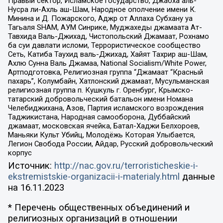
Правый сектор, Исламское государство, Джабха аль-
Нусра ли-Ахль аш-Шам, Народное ополчение имени К.
Минина и Д. Пожарского, Аджр от Аллаха Субхану уа
Тагьаля SHAM, АУМ Синрике, Муджахеды джамаата Ат-
Тавхида Валь-Джихад, Чистопольский Джамаат, Рохнамо
ба суи давлати исломи, Террористическое сообщество
Сеть, Катиба Таухид валь-Джихад, Хайят Тахрир аш-Шам,
Ахлю Сунна Валь Джамаа, National Socialism/White Power,
Артподготовка, Религиозная группа “Джамаат “Красный
пахарь”, Колумбайн, Хатлонский джамаат, Мусульманская
религиозная группа п. Кушкуль г. Оренбург, Крымско-
татарский добровольческий батальон имени Номана
Челебиджихана, Азов, Партия исламского возрождения
Таджикистана, Народная самооборона, Дуббайский
джамаат, московская ячейка, Батал-Хаджи Белхороев,
Маньяки Культ Убийц, Молодёжь Которая Улыбается,
Легион Свобода России, Айдар, Русский добровольческий
корпус
Источник:
http://nac.gov.ru/terroristicheskie-i-
ekstremistskie-organizacii-i-materialy.html
данные
на
16.11.2023
* Перечень общественных объединений и
религиозных организаций в отношении