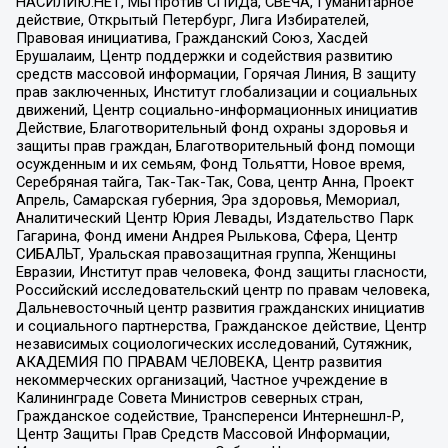
НАСИЛИЮ.НЕТ, Мы против СПИДа, СВЕЧА, Гуманитарное
действие, Открытый Петербург, Лига Избирателей,
Правовая инициатива, Гражданский Союз, Хасдей
Ерушалаим, Центр поддержки и содействия развитию
средств массовой информации, Горячая Линия, В защиту
прав заключенных, Институт глобализации и социальных
движений, Центр социально-информационных инициатив
Действие, Благотворительный фонд охраны здоровья и
защиты прав граждан, Благотворительный фонд помощи
осужденным и их семьям, Фонд Тольятти, Новое время,
Серебряная тайга, Так-Так-Так, Сова, центр Анна, Проект
Апрель, Самарская губерния, Эра здоровья, Мемориал,
Аналитический Центр Юрия Левады, Издательство Парк
Гагарина, Фонд имени Андрея Рылькова, Сфера, Центр
СИБАЛЬТ, Уральская правозащитная группа, Женщины
Евразии, Институт прав человека, Фонд защиты гласности,
Российский исследовательский центр по правам человека,
Дальневосточный центр развития гражданских инициатив
и социального партнерства, Гражданское действие, Центр
независимых социологических исследований, Сутяжник,
АКАДЕМИЯ ПО ПРАВАМ ЧЕЛОВЕКА, Центр развития
некоммерческих организаций, Частное учреждение в
Калининграде Совета Министров северных стран,
Гражданское содействие, Трансперенси Интернешнл-Р,
Центр Защиты Прав Средств Массовой Информации,