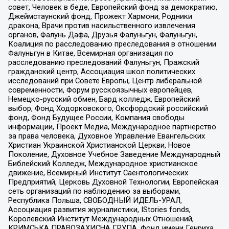
совет, Человек в беде, Европейский фонд за демократию,
Джеймстаунский фонд, Прожект Хармони, Родники
дракона, Врачи против насильственного извлечения
органов, Фалунь Дафа, Друзья Фалуньгун, Фалуньгун,
Коалиция по расследованию преследования в отношении
Фалуньгун в Китае, Всемирная организация по
расследованию преследований Фалуньгун, Пражский
гражданский центр, Ассоциация школ политических
исследований при Совете Европы, Центр либеральной
современности, Форум русскоязычных европейцев,
Немецко-русский обмен, Бард колледж, Европейский
выбор, Фонд Ходорковского, Оксфордский российский
фонд, Фонд Будущее России, Компания свободы
информации, Проект Медиа, Международное партнерство
за права человека, Духовное Управление Евангельских
Христиан Украинской Христианской Церкви, Новое
Поколение, Духовное Учебное Заведение Международный
Библейский Колледж, Международное христианское
движение, Всемирный Институт Саентологических
Предприятий, Церковь Духовной Технологии, Европейская
сеть организаций по наблюдению за выборами,
Республика Польша, СВОБОДНЫЙ ИДЕЛЬ-УРАЛ,
Ассоциация развития журналистики, IStories fonds,
Королевский Институт Международных Отношений,
КРИМСЬКА ПРАВОЗАХИСНА ГРУПА, Фонд имени Генриха