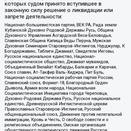
которых судом принято вступившее в
законную силу решение о ликвидации или
запрете деятельности:
Национал-большевистская партия, ВЕК РА, Рада земли
Кубанской Духовно Родовой Державы Русь, Община
Духовного Управления Асгардской Веси Беловодья,
Славянская Община Капища Веды Перуна, Мужская
Духовная Семинария Староверов-Инглингов, Нурджулар, К
Богодержавию, Таблиги Джамаат, Свидетели Иеговы,
Русское национальное единство, Национал-
социалистическое общество, Джамаат мувахидов,
Объединенный Вилайат Кабарды, Балкарии и Карачая,
Союз славян, Ат-Такфир Валь-Хиджра, Пит Буль,
Национал-социалистическая рабочая партия России,
Славянский союз, Формат-18, Благородный Орден
Дьявола, Армия воли народа, Национальная
Социалистическая Инициатива города Череповца,
Духовно-Родовая Держава Русь, Русское национальное
единство, Древнерусской Инглистической церкви
Православных Староверов-Инглингов, Русский
общенациональный союз, Движение против нелегальной
иммиграции, Кровь и Честь, О свободе совести и о
религиозных объединениях, Омская организация
общественного политического движения Русское