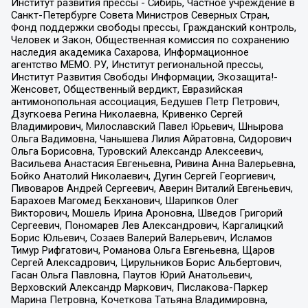
Институт развития прессы - Сибирь, Частное учреждение в
Санкт-Петербурге Совета Министров Северных Стран,
Фонд поддержки свободы прессы, Гражданский контроль,
Человек и Закон, Общественная комиссия по сохранению
наследия академика Сахарова, Информационное
агентство МЕМО. РУ, Институт региональной прессы,
Институт Развития Свободы Информации, Экозащита!-
Женсовет, Общественный вердикт, Евразийская
антимонопольная ассоциация, Бедушев Петр Петрович,
Дзугкоева Регина Николаевна, Кривенко Сергей
Владимирович, Милославский Павел Юрьевич, Шнырова
Ольга Вадимовна, Чанышева Лилия Айратовна, Сидорович
Ольга Борисовна, Туровский Александр Алексеевич,
Васильева Анастасия Евгеньевна, Ривина Анна Валерьевна,
Бойко Анатолий Николаевич, Дугин Сергей Георгиевич,
Пивоваров Андрей Сергеевич, Аверин Виталий Евгеньевич,
Барахоев Магомед Бекханович, Шарипков Олег
Викторович, Мошель Ирина Ароновна, Шведов Григорий
Сергеевич, Пономарев Лев Александрович, Каргалицкий
Борис Юльевич, Созаев Валерий Валерьевич, Исламов
Тимур Рифгатович, Романова Ольга Евгеньевна, Щаров
Сергей Алексадрович, Цирульников Борис Альбертович,
Гасан Ольга Павловна, Паутов Юрий Анатольевич,
Верховский Александр Маркович, Пислакова-Паркер
Марина Петровна, Кочеткова Татьяна Владимировна,