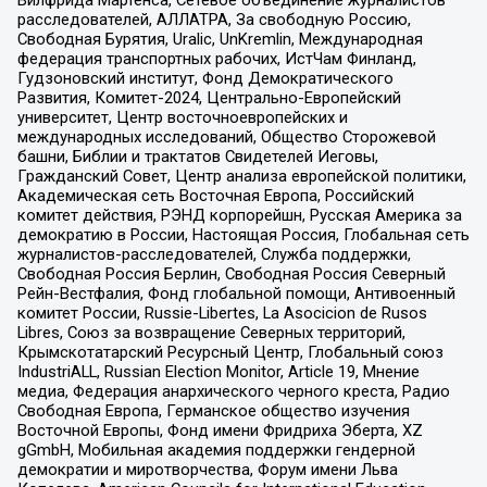
Вилфрида Мартенса, Сетевое объединение журналистов
расследователей, АЛЛАТРА, За свободную Россию,
Свободная Бурятия, Uralic, UnKremlin, Международная
федерация транспортных рабочих, ИстЧам Финланд,
Гудзоновский институт, Фонд Демократического
Развития, Комитет-2024, Центрально-Европейский
университет, Центр восточноевропейских и
международных исследований, Общество Сторожевой
башни, Библии и трактатов Свидетелей Иеговы,
Гражданский Совет, Центр анализа европейской политики,
Академическая сеть Восточная Европа, Российский
комитет действия, РЭНД корпорейшн, Русская Америка за
демократию в России, Настоящая Россия, Глобальная сеть
журналистов-расследователей, Служба поддержки,
Свободная Россия Берлин, Свободная Россия Северный
Рейн-Вестфалия, Фонд глобальной помощи, Антивоенный
комитет России, Russie-Libertes, La Asocicion de Rusos
Libres, Союз за возвращение Северных территорий,
Крымскотатарский Ресурсный Центр, Глобальный союз
IndustriALL, Russian Election Monitor, Article 19, Мнение
медиа, Федерация анархического черного креста, Радио
Свободная Европа, Германское общество изучения
Восточной Европы, Фонд имени Фридриха Эберта, XZ
gGmbH, Мобильная академия поддержки гендерной
демократии и миротворчества, Форум имени Льва