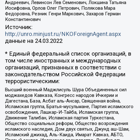
Андреевич, Левинсон Лев Семенович, Локшина Татьяна
Иосифовна, Орлов Олег Петрович, Полякова Мара
Федоровна, Резник Генри Маркович, Захаров Герман
Константинович
Источник:
http://unro.minjust.ru/NKOForeignAgent.aspx
данные на
24.03.2022
* Единый федеральный список организаций, в
том числе иностранных и международных
организаций, признанных в соответствии с
законодательством Российской Федерации
террористическими:
Высший военный Маджлисуль Шура Объединенных сил
моджахедов Кавказа, Конгресс народов Ичкерии и
Дагестана, База, Асбат аль-Ансар, Священная война,
Исламская группа, Братья-мусульмане, Партия исламского
освобождения, Лашкар-И-Тайба, Исламская группа,
Движение Талибан, Исламская партия Туркестана,
Общество социальных реформ, Общество возрождения
исламского наследия, Дом двух святых, Джунд аш-Шам,
Исламский джихад, Аль-Каида, Имарат Кавказ, АБТО,