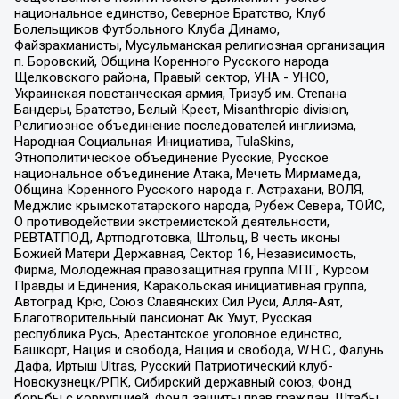
национальное единство, Северное Братство, Клуб
Болельщиков Футбольного Клуба Динамо,
Файзрахманисты, Мусульманская религиозная организация
п. Боровский, Община Коренного Русского народа
Щелковского района, Правый сектор, УНА - УНСО,
Украинская повстанческая армия, Тризуб им. Степана
Бандеры, Братство, Белый Крест, Misanthropic division,
Религиозное объединение последователей инглиизма,
Народная Социальная Инициатива, TulaSkins,
Этнополитическое объединение Русские, Русское
национальное объединение Атака, Мечеть Мирмамеда,
Община Коренного Русского народа г. Астрахани, ВОЛЯ,
Меджлис крымскотатарского народа, Рубеж Севера, ТОЙС,
О противодействии экстремистской деятельности,
РЕВТАТПОД, Артподготовка, Штольц, В честь иконы
Божией Матери Державная, Сектор 16, Независимость,
Фирма, Молодежная правозащитная группа МПГ, Курсом
Правды и Единения, Каракольская инициативная группа,
Автоград Крю, Союз Славянских Сил Руси, Алля-Аят,
Благотворительный пансионат Ак Умут, Русская
республика Русь, Арестантское уголовное единство,
Башкорт, Нация и свобода, Нация и свобода, W.H.С., Фалунь
Дафа, Иртыш Ultras, Русский Патриотический клуб-
Новокузнецк/РПК, Сибирский державный союз, Фонд
борьбы с коррупцией, Фонд защиты прав граждан, Штабы