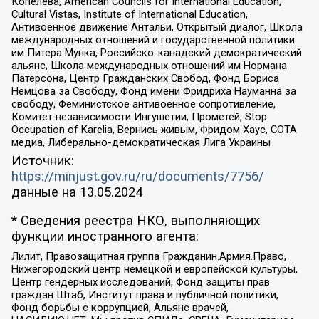
Копелева, American Councils for International Education,
Cultural Vistas, Institute of International Education,
Антивоенное движение Антальи, Открытый диалог, Школа
международных отношений и государственной политики
им Питера Мунка, Российско-канадский демократический
альянс, Школа международных отношений им Нормана
Патерсона, Центр Гражданских Свобод, Фонд Бориса
Немцова за Свободу, Фонд имени Фридриха Науманна за
свободу, Феминистское антивоенное сопротивление,
Комитет независимости Ингушетии, Прометей, Stop
Occupation of Karelia, Вернись живым, Фридом Хаус, СОТА
медиа, Либерально-демократическая Лига Украины
Источник:
https://minjust.gov.ru/ru/documents/7756/
данные на
13.05.2024
* Сведения реестра НКО, выполняющих
функции иностранного агента:
Лилит, Правозащитная группа Гражданин.Армия.Право,
Нижегородский центр немецкой и европейской культуры,
Центр гендерных исследований, Фонд защиты прав
граждан Штаб, Институт права и публичной политики,
Фонд борьбы с коррупцией, Альянс врачей,