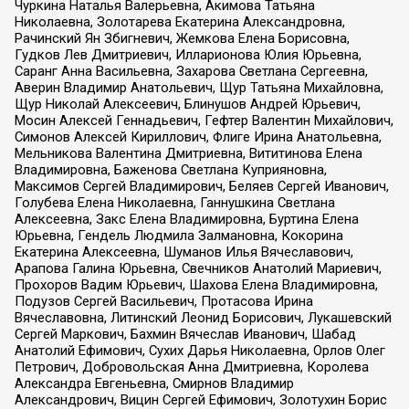
Чуркина Наталья Валерьевна, Акимова Татьяна
Николаевна, Золотарева Екатерина Александровна,
Рачинский Ян Збигневич, Жемкова Елена Борисовна,
Гудков Лев Дмитриевич, Илларионова Юлия Юрьевна,
Саранг Анна Васильевна, Захарова Светлана Сергеевна,
Аверин Владимир Анатольевич, Щур Татьяна Михайловна,
Щур Николай Алексеевич, Блинушов Андрей Юрьевич,
Мосин Алексей Геннадьевич, Гефтер Валентин Михайлович,
Симонов Алексей Кириллович, Флиге Ирина Анатольевна,
Мельникова Валентина Дмитриевна, Вититинова Елена
Владимировна, Баженова Светлана Куприяновна,
Максимов Сергей Владимирович, Беляев Сергей Иванович,
Голубева Елена Николаевна, Ганнушкина Светлана
Алексеевна, Закс Елена Владимировна, Буртина Елена
Юрьевна, Гендель Людмила Залмановна, Кокорина
Екатерина Алексеевна, Шуманов Илья Вячеславович,
Арапова Галина Юрьевна, Свечников Анатолий Мариевич,
Прохоров Вадим Юрьевич, Шахова Елена Владимировна,
Подузов Сергей Васильевич, Протасова Ирина
Вячеславовна, Литинский Леонид Борисович, Лукашевский
Сергей Маркович, Бахмин Вячеслав Иванович, Шабад
Анатолий Ефимович, Сухих Дарья Николаевна, Орлов Олег
Петрович, Добровольская Анна Дмитриевна, Королева
Александра Евгеньевна, Смирнов Владимир
Александрович, Вицин Сергей Ефимович, Золотухин Борис