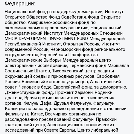
Федерации:
Национальный фонд в поддержку демократии, Институт
Открытое Общество Фонд Содействия, Фонд Открытое
общество, Американо-российский фонд по
экономическому и правовому развитию, Национальный
Демократический Институт Международных Отношений,
MEDIA DEVELOPMENT INVESTMENT FUND, Международный
Республиканский Институт, Открытая Россия, Институт
современной России, Черноморский фонд регионального
сотрудничества, Европейская Платформа за
Демократические Выборы, Международный центр
электоральных исследований, Германский фонд Маршалла
Соединенных Штатов, Тихоокеанский центр защиты
окружающей среды и природных ресурсов, Свободная
Россия, Всемирный конгресс украинцев, Атлантический
совет, Человек в беде, Европейский фонд за демократию,
Джеймстаунский фонд, Прожект Хармони, Родники
дракона, Врачи против насильственного извлечения
органов, Фалунь Дафа, Друзья Фалуньгун, Фалуньгун,
Коалиция по расследованию преследования в отношении
Фалуньгун в Китае, Всемирная организация по
расследованию преследований Фалуньгун, Пражский
гражданский центр, Ассоциация школ политических
исследований при Совете Европы, Центр либеральной