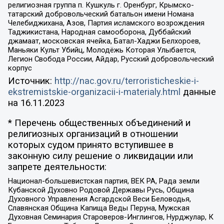
религиозная группа п. Кушкуль г. Оренбург, Крымско-
татарский добровольческий батальон имени Номана
Челебиджихана, Азов, Партия исламского возрождения
Таджикистана, Народная самооборона, Дуббайский
джамаат, московская ячейка, Батал-Хаджи Белхороев,
Маньяки Культ Убийц, Молодёжь Которая Улыбается,
Легион Свобода России, Айдар, Русский добровольческий
корпус
Источник:
http://nac.gov.ru/terroristicheskie-i-
ekstremistskie-organizacii-i-materialy.html
данные
на
16.11.2023
* Перечень общественных объединений и
религиозных организаций в отношении
которых судом принято вступившее в
законную силу решение о ликвидации или
запрете деятельности:
Национал-большевистская партия, ВЕК РА, Рада земли
Кубанской Духовно Родовой Державы Русь, Община
Духовного Управления Асгардской Веси Беловодья,
Славянская Община Капища Веды Перуна, Мужская
Духовная Семинария Староверов-Инглингов, Нурджулар, К