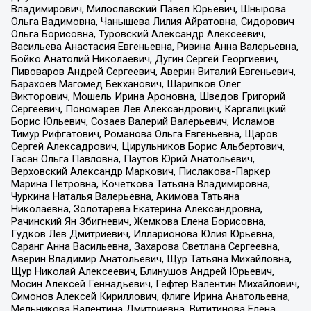
Владимирович, Милославский Павел Юрьевич, Шнырова
Ольга Вадимовна, Чанышева Лилия Айратовна, Сидорович
Ольга Борисовна, Туровский Александр Алексеевич,
Васильева Анастасия Евгеньевна, Ривина Анна Валерьевна,
Бойко Анатолий Николаевич, Дугин Сергей Георгиевич,
Пивоваров Андрей Сергеевич, Аверин Виталий Евгеньевич,
Барахоев Магомед Бекханович, Шарипков Олег
Викторович, Мошель Ирина Ароновна, Шведов Григорий
Сергеевич, Пономарев Лев Александрович, Каргалицкий
Борис Юльевич, Созаев Валерий Валерьевич, Исламов
Тимур Рифгатович, Романова Ольга Евгеньевна, Щаров
Сергей Алексадрович, Цирульников Борис Альбертович,
Гасан Ольга Павловна, Паутов Юрий Анатольевич,
Верховский Александр Маркович, Пислакова-Паркер
Марина Петровна, Кочеткова Татьяна Владимировна,
Чуркина Наталья Валерьевна, Акимова Татьяна
Николаевна, Золотарева Екатерина Александровна,
Рачинский Ян Збигневич, Жемкова Елена Борисовна,
Гудков Лев Дмитриевич, Илларионова Юлия Юрьевна,
Саранг Анна Васильевна, Захарова Светлана Сергеевна,
Аверин Владимир Анатольевич, Щур Татьяна Михайловна,
Щур Николай Алексеевич, Блинушов Андрей Юрьевич,
Мосин Алексей Геннадьевич, Гефтер Валентин Михайлович,
Симонов Алексей Кириллович, Флиге Ирина Анатольевна,
Мельникова Валентина Дмитриевна, Вититинова Елена