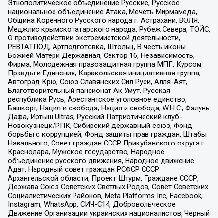
Этнополитическое объединение Русские, Русское
национальное объединение Атака, Мечеть Мирмамеда,
Община Коренного Русского народа г. Астрахани, ВОЛЯ,
Меджлис крымскотатарского народа, Рубеж Севера, ТОЙС,
О противодействии экстремистской деятельности,
РЕВТАТПОД, Артподготовка, Штольц, В честь иконы
Божией Матери Державная, Сектор 16, Независимость,
Фирма, Молодежная правозащитная группа МПГ, Курсом
Правды и Единения, Каракольская инициативная группа,
Автоград Крю, Союз Славянских Сил Руси, Алля-Аят,
Благотворительный пансионат Ак Умут, Русская
республика Русь, Арестантское уголовное единство,
Башкорт, Нация и свобода, Нация и свобода, W.H.С., Фалунь
Дафа, Иртыш Ultras, Русский Патриотический клуб-
Новокузнецк/РПК, Сибирский державный союз, Фонд
борьбы с коррупцией, Фонд защиты прав граждан, Штабы
Навального, Совет граждан СССР Прикубанского округа г.
Краснодара, Мужское государство, Народное
объединение русского движения, Народное движение
Адат, Народный совет граждан РСФСР СССР
Архангельской области, Проект Штурм, Граждане СССР,
Держава Союз Советских Светлых Родов, Совет Советских
Социалистических Районов, Meta Platforms Inc, Facebook,
Instagram, WhatsApp, СИЧ-С14, Добровольческое
Движение Организации украинских националистов, Черный