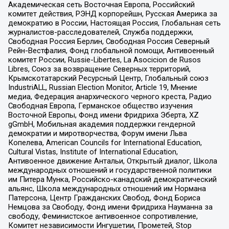
Академическая сеть Восточная Европа, Российский
комитет действия, РЭНД корпорейшн, Русская Америка за
демократию в России, Настоящая Россия, Глобальная сеть
журналистов-расследователей, Служба поддержки,
Свободная Россия Берлин, Свободная Россия Северный
Рейн-Вестфалия, Фонд глобальной помощи, Антивоенный
комитет России, Russie-Libertes, La Asocicion de Rusos
Libres, Союз за возвращение Северных территорий,
Крымскотатарский Ресурсный Центр, Глобальный союз
IndustriALL, Russian Election Monitor, Article 19, Мнение
медиа, Федерация анархического черного креста, Радио
Свободная Европа, Германское общество изучения
Восточной Европы, Фонд имени Фридриха Эберта, XZ
gGmbH, Мобильная академия поддержки гендерной
демократии и миротворчества, Форум имени Льва
Копелева, American Councils for International Education,
Cultural Vistas, Institute of International Education,
Антивоенное движение Антальи, Открытый диалог, Школа
международных отношений и государственной политики
им Питера Мунка, Российско-канадский демократический
альянс, Школа международных отношений им Нормана
Патерсона, Центр Гражданских Свобод, Фонд Бориса
Немцова за Свободу, Фонд имени Фридриха Науманна за
свободу, Феминистское антивоенное сопротивление,
Комитет независимости Ингушетии, Прометей, Stop