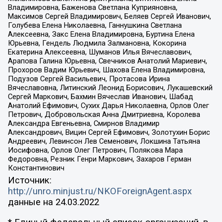
Владимировна, Баженова Светлана Куприяновна,
Максимов Сергей Владимирович, Беляев Сергей Иванович,
Голубева Елена Николаевна, Ганнушкина Светлана
Алексеевна, Закс Елена Владимировна, Буртина Елена
Юрьевна, Гендель Людмила Залмановна, Кокорина
Екатерина Алексеевна, Шуманов Илья Вячеславович,
Арапова Галина Юрьевна, Свечников Анатолий Мариевич,
Прохоров Вадим Юрьевич, Шахова Елена Владимировна,
Подузов Сергей Васильевич, Протасова Ирина
Вячеславовна, Литинский Леонид Борисович, Лукашевский
Сергей Маркович, Бахмин Вячеслав Иванович, Шабад
Анатолий Ефимович, Сухих Дарья Николаевна, Орлов Олег
Петрович, Добровольская Анна Дмитриевна, Королева
Александра Евгеньевна, Смирнов Владимир
Александрович, Вицин Сергей Ефимович, Золотухин Борис
Андреевич, Левинсон Лев Семенович, Локшина Татьяна
Иосифовна, Орлов Олег Петрович, Полякова Мара
Федоровна, Резник Генри Маркович, Захаров Герман
Константинович
Источник:
http://unro.minjust.ru/NKOForeignAgent.aspx
данные на
24.03.2022