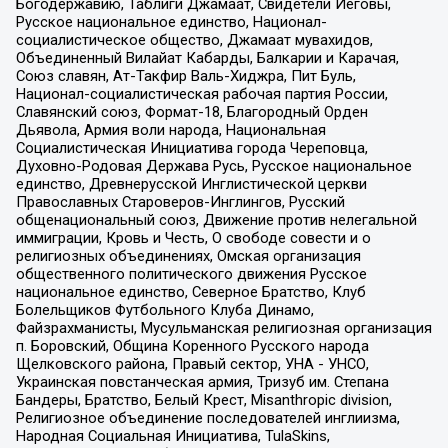
Богодержавию, Таблиги Джамаат, Свидетели Иеговы,
Русское национальное единство, Национал-
социалистическое общество, Джамаат мувахидов,
Объединенный Вилайат Кабарды, Балкарии и Карачая,
Союз славян, Ат-Такфир Валь-Хиджра, Пит Буль,
Национал-социалистическая рабочая партия России,
Славянский союз, Формат-18, Благородный Орден
Дьявола, Армия воли народа, Национальная
Социалистическая Инициатива города Череповца,
Духовно-Родовая Держава Русь, Русское национальное
единство, Древнерусской Инглистической церкви
Православных Староверов-Инглингов, Русский
общенациональный союз, Движение против нелегальной
иммиграции, Кровь и Честь, О свободе совести и о
религиозных объединениях, Омская организация
общественного политического движения Русское
национальное единство, Северное Братство, Клуб
Болельщиков Футбольного Клуба Динамо,
Файзрахманисты, Мусульманская религиозная организация
п. Боровский, Община Коренного Русского народа
Щелковского района, Правый сектор, УНА - УНСО,
Украинская повстанческая армия, Тризуб им. Степана
Бандеры, Братство, Белый Крест, Misanthropic division,
Религиозное объединение последователей инглиизма,
Народная Социальная Инициатива, TulaSkins,