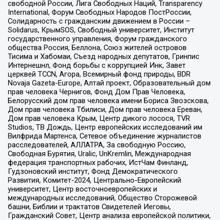
свободной России, Лига Свободных Наций, Transparеncy
International, Форум Свободных Народов ПостРоссии,
Солидарность с гражданским движением в России –
Solidarus, КрымSOS, Свободный университет, Институт
государственного управления, Форум гражданского
общества Россия, Беллона, Союз жителей островов
Тисима и Хабомаи, Съезд народных депутатов, Гринпис
Интернешнл, Фонд борьбы с коррупцией Инк, Завет
церквей TCCN, Агора, Всемирный фонд природы, BDR
Novaja Gazeta-Europe, Алтай проект, Образовательный дом
прав человека Чернигов, Фонд Дом Прав Человека,
Белорусский дом прав человека имени Бориса Звозскова,
Дом прав человека Тбилиси, Дом прав человека Ереван,
Дом прав человека Крым, Центр дикого лосося, TVR
Studios, ТВ Дождь, Центр европейских исследований им
Вилфрида Мартенса, Сетевое объединение журналистов
расследователей, АЛЛАТРА, За свободную Россию,
Свободная Бурятия, Uralic, UnKremlin, Международная
федерация транспортных рабочих, ИстЧам Финланд,
Гудзоновский институт, Фонд Демократического
Развития, Комитет-2024, Центрально-Европейский
университет, Центр восточноевропейских и
международных исследований, Общество Сторожевой
башни, Библии и трактатов Свидетелей Иеговы,
Гражданский Совет, Центр анализа европейской политики,