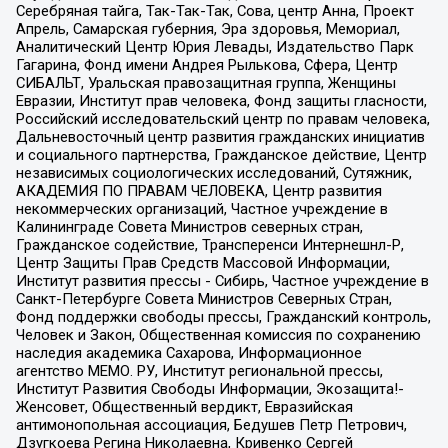
Серебряная тайга, Так-Так-Так, Сова, центр Анна, Проект
Апрель, Самарская губерния, Эра здоровья, Мемориал,
Аналитический Центр Юрия Левады, Издательство Парк
Гагарина, Фонд имени Андрея Рылькова, Сфера, Центр
СИБАЛЬТ, Уральская правозащитная группа, Женщины
Евразии, Институт прав человека, Фонд защиты гласности,
Российский исследовательский центр по правам человека,
Дальневосточный центр развития гражданских инициатив
и социального партнерства, Гражданское действие, Центр
независимых социологических исследований, Сутяжник,
АКАДЕМИЯ ПО ПРАВАМ ЧЕЛОВЕКА, Центр развития
некоммерческих организаций, Частное учреждение в
Калининграде Совета Министров северных стран,
Гражданское содействие, Трансперенси Интернешнл-Р,
Центр Защиты Прав Средств Массовой Информации,
Институт развития прессы - Сибирь, Частное учреждение в
Санкт-Петербурге Совета Министров Северных Стран,
Фонд поддержки свободы прессы, Гражданский контроль,
Человек и Закон, Общественная комиссия по сохранению
наследия академика Сахарова, Информационное
агентство МЕМО. РУ, Институт региональной прессы,
Институт Развития Свободы Информации, Экозащита!-
Женсовет, Общественный вердикт, Евразийская
антимонопольная ассоциация, Бедушев Петр Петрович,
Дзугкоева Регина Николаевна, Кривенко Сергей