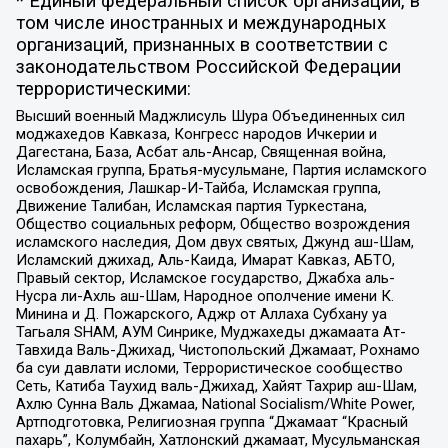
* Единый федеральный список организаций, в
том числе иностранных и международных
организаций, признанных в соответствии с
законодательством Российской Федерации
террористическими:
Высший военный Маджлисуль Шура Объединенных сил
моджахедов Кавказа, Конгресс народов Ичкерии и
Дагестана, База, Асбат аль-Ансар, Священная война,
Исламская группа, Братья-мусульмане, Партия исламского
освобождения, Лашкар-И-Тайба, Исламская группа,
Движение Талибан, Исламская партия Туркестана,
Общество социальных реформ, Общество возрождения
исламского наследия, Дом двух святых, Джунд аш-Шам,
Исламский джихад, Аль-Каида, Имарат Кавказ, АБТО,
Правый сектор, Исламское государство, Джабха аль-
Нусра ли-Ахль аш-Шам, Народное ополчение имени К.
Минина и Д. Пожарского, Аджр от Аллаха Субхану уа
Тагьаля SHAM, АУМ Синрике, Муджахеды джамаата Ат-
Тавхида Валь-Джихад, Чистопольский Джамаат, Рохнамо
ба суи давлати исломи, Террористическое сообщество
Сеть, Катиба Таухид валь-Джихад, Хайят Тахрир аш-Шам,
Ахлю Сунна Валь Джамаа, National Socialism/White Power,
Артподготовка, Религиозная группа “Джамаат “Красный
пахарь”, Колумбайн, Хатлонский джамаат, Мусульманская