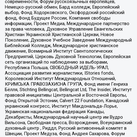
современности, Форум русскоязычных европейцев,
Немецко-русский обмен, Бард колледж, Европейский
выбор, Фонд Ходорковского, Оксфордский российский
фонд, Фонд Будущее России, Компания свободы
информации, Проект Медиа, Международное партнерство
за права человека, Духовное Управление Евангельских
Христиан Украинской Христианской Церкви, Новое
Поколение, Духовное Учебное Заведение Международный
Библейский Колледж, Международное христианское
движение, Всемирный Институт Саентологических
Предприятий, Церковь Духовной Технологии, Европейская
сеть организаций по наблюдению за выборами,
Республика Польша, СВОБОДНЫЙ ИДЕЛЬ-УРАЛ,
Ассоциация развития журналистики, IStories fonds,
Королевский Институт Международных Отношений,
КРИМСЬКА ПРАВОЗАХИСНА ГРУПА, Фонд имени Генриха
Бёлля, Stichting Bellingcat, Bellingcat Ltd, The Insider, Институт
правовой инициативы Центральной и Восточной Европы,
Фонд Открытой Эстонии, Calvert 22 Foundation, Канадский
украинский конгресс, Институт Макдональда-Лорье,
Украинская национальная федерация Канады,
Декабристы, Международный научный центр им Вудро
Вильсона, Свободная пресса, Возрождение, Всеукраинский
духовный центр , Риддл, Русский антивоенный комитет в
Швеции, Проект Медуза, Фонд Андрея Сахарова, Форум