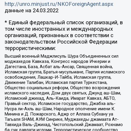
http://unro.minjust.ru/NKOForeignAgent.aspx
данные на
24.03.2022
* Единый федеральный список организаций, в
том числе иностранных и международных
организаций, признанных в соответствии с
законодательством Российской Федерации
террористическими:
Высший военный Маджлисуль Шура Объединенных сил
моджахедов Кавказа, Конгресс народов Ичкерии и
Дагестана, База, Асбат аль-Ансар, Священная война,
Исламская группа, Братья-мусульмане, Партия исламского
освобождения, Лашкар-И-Тайба, Исламская группа,
Движение Талибан, Исламская партия Туркестана,
Общество социальных реформ, Общество возрождения
исламского наследия, Дом двух святых, Джунд аш-Шам,
Исламский джихад, Аль-Каида, Имарат Кавказ, АБТО,
Правый сектор, Исламское государство, Джабха аль-
Нусра ли-Ахль аш-Шам, Народное ополчение имени К.
Минина и Д. Пожарского, Аджр от Аллаха Субхану уа
Тагьаля SHAM, АУМ Синрике, Муджахеды джамаата Ат-
Тавхида Валь-Джихад, Чистопольский Джамаат, Рохнамо
ба суи давлати исломи, Террористическое сообщество