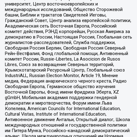
университет, Центр восточноевропейских и
международных исследований, Общество Сторожевой
башни, Библии и трактатов Свидетелей Иеговы,
Гражданский Совет, Центр анализа европейской политики,
Академическая сеть Восточная Европа, Российский
комитет действия, РЭНД корпорейшн, Русская Америка за
демократию в России, Настоящая Россия, Глобальная сеть
журналистов-расследователей, Служба поддержки,
Свободная Россия Берлин, Свободная Россия Северный
Рейн-Вестфалия, Фонд глобальной помощи, Антивоенный
комитет России, Russie-Libertes, La Asocicion de Rusos
Libres, Союз за возвращение Северных территорий,
Крымскотатарский Ресурсный Центр, Глобальный союз
IndustriALL, Russian Election Monitor, Article 19, Мнение
медиа, Федерация анархического черного креста, Радио
Свободная Европа, Германское общество изучения
Восточной Европы, Фонд имени Фридриха Эберта, XZ
gGmbH, Мобильная академия поддержки гендерной
демократии и миротворчества, Форум имени Льва
Копелева, American Councils for International Education,
Cultural Vistas, Institute of International Education,
Антивоенное движение Антальи, Открытый диалог, Школа
международных отношений и государственной политики
им Питера Мунка, Российско-канадский демократический
альянс, Школа международных отношений им Нормана