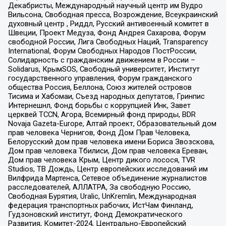
Декабристы, Международный научный центр им Вудро
Вильсона, Свободная пресса, Возрождение, Всеукраинский
духовный центр , Риддл, Русский антивоенный комитет в
Швеции, Проект Медуза, Фонд Андрея Сахарова, Форум
свободной России, Лига Свободных Наций, Transparеncy
International, Форум Свободных Народов ПостРоссии,
Солидарность с гражданским движением в России –
Solidarus, КрымSOS, Свободный университет, Институт
государственного управления, Форум гражданского
общества Россия, Беллона, Союз жителей островов
Тисима и Хабомаи, Съезд народных депутатов, Гринпис
Интернешнл, Фонд борьбы с коррупцией Инк, Завет
церквей TCCN, Агора, Всемирный фонд природы, BDR
Novaja Gazeta-Europe, Алтай проект, Образовательный дом
прав человека Чернигов, Фонд Дом Прав Человека,
Белорусский дом прав человека имени Бориса Звозскова,
Дом прав человека Тбилиси, Дом прав человека Ереван,
Дом прав человека Крым, Центр дикого лосося, TVR
Studios, ТВ Дождь, Центр европейских исследований им
Вилфрида Мартенса, Сетевое объединение журналистов
расследователей, АЛЛАТРА, За свободную Россию,
Свободная Бурятия, Uralic, UnKremlin, Международная
федерация транспортных рабочих, ИстЧам Финланд,
Гудзоновский институт, Фонд Демократического
Развития, Комитет-2024, Центрально-Европейский