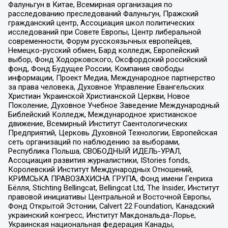
Фалуньгун в Китае, Всемирная организация по
расследованию преследований Фалуньгун, Пражский
гражданский центр, Ассоциация школ политических
исследований при Совете Европы, Центр либеральной
современности, Форум русскоязычных европейцев,
Немецко-русский обмен, Бард колледж, Европейский
выбор, Фонд Ходорковского, Оксфордский российский
фонд, Фонд Будущее России, Компания свободы
информации, Проект Медиа, Международное партнерство
за права человека, Духовное Управление Евангельских
Христиан Украинской Христианской Церкви, Новое
Поколение, Духовное Учебное Заведение Международный
Библейский Колледж, Международное христианское
движение, Всемирный Институт Саентологических
Предприятий, Церковь Духовной Технологии, Европейская
сеть организаций по наблюдению за выборами,
Республика Польша, СВОБОДНЫЙ ИДЕЛЬ-УРАЛ,
Ассоциация развития журналистики, IStories fonds,
Королевский Институт Международных Отношений,
КРИМСЬКА ПРАВОЗАХИСНА ГРУПА, Фонд имени Генриха
Бёлля, Stichting Bellingcat, Bellingcat Ltd, The Insider, Институт
правовой инициативы Центральной и Восточной Европы,
Фонд Открытой Эстонии, Calvert 22 Foundation, Канадский
украинский конгресс, Институт Макдональда-Лорье,
Украинская национальная федерация Канады,