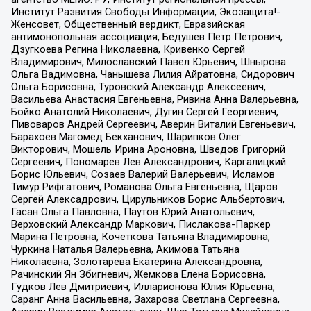
Институт Развития Свободы Информации, Экозащита!-
Женсовет, Общественный вердикт, Евразийская
антимонопольная ассоциация, Бедушев Петр Петрович,
Дзугкоева Регина Николаевна, Кривенко Сергей
Владимирович, Милославский Павел Юрьевич, Шнырова
Ольга Вадимовна, Чанышева Лилия Айратовна, Сидорович
Ольга Борисовна, Туровский Александр Алексеевич,
Васильева Анастасия Евгеньевна, Ривина Анна Валерьевна,
Бойко Анатолий Николаевич, Дугин Сергей Георгиевич,
Пивоваров Андрей Сергеевич, Аверин Виталий Евгеньевич,
Барахоев Магомед Бекханович, Шарипков Олег
Викторович, Мошель Ирина Ароновна, Шведов Григорий
Сергеевич, Пономарев Лев Александрович, Каргалицкий
Борис Юльевич, Созаев Валерий Валерьевич, Исламов
Тимур Рифгатович, Романова Ольга Евгеньевна, Щаров
Сергей Алексадрович, Цирульников Борис Альбертович,
Гасан Ольга Павловна, Паутов Юрий Анатольевич,
Верховский Александр Маркович, Пислакова-Паркер
Марина Петровна, Кочеткова Татьяна Владимировна,
Чуркина Наталья Валерьевна, Акимова Татьяна
Николаевна, Золотарева Екатерина Александровна,
Рачинский Ян Збигневич, Жемкова Елена Борисовна,
Гудков Лев Дмитриевич, Илларионова Юлия Юрьевна,
Саранг Анна Васильевна, Захарова Светлана Сергеевна,