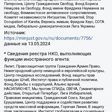
Патерсона, Центр Гражданских Свобод, Фонд Бориса
Немцова за Свободу, Фонд имени Фридриха Науманна за
свободу, Феминистское антивоенное сопротивление,
Комитет независимости Ингушетии, Прометей, Stop
Occupation of Karelia, Вернись живым, Фридом Хаус, СОТА
медиа, Либерально-демократическая Лига Украины
Источник:
https://minjust.gov.ru/ru/documents/7756/
данные на
13.05.2024
* Сведения реестра НКО, выполняющих
функции иностранного агента:
Лилит, Правозащитная группа Гражданин.Армия.Право,
Нижегородский центр немецкой и европейской культуры,
Центр гендерных исследований, Фонд защиты прав
граждан Штаб, Институт права и публичной политики,
Фонд борьбы с коррупцией, Альянс врачей,
НАСИЛИЮ.НЕТ, Мы против СПИДа, СВЕЧА, Гуманитарное
действие, Открытый Петербург, Лига Избирателей,
Правовая инициатива, Гражданский Союз, Хасдей
Ерушалаим, Центр поддержки и содействия развитию
средств массовой информации, Горячая Линия, В защиту
прав заключенных, Институт глобализации и социальных