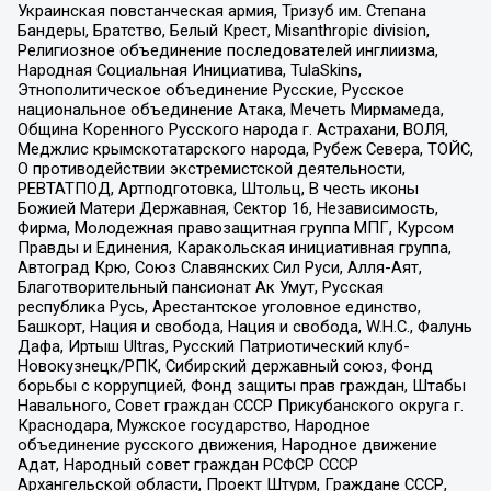
Украинская повстанческая армия, Тризуб им. Степана
Бандеры, Братство, Белый Крест, Misanthropic division,
Религиозное объединение последователей инглиизма,
Народная Социальная Инициатива, TulaSkins,
Этнополитическое объединение Русские, Русское
национальное объединение Атака, Мечеть Мирмамеда,
Община Коренного Русского народа г. Астрахани, ВОЛЯ,
Меджлис крымскотатарского народа, Рубеж Севера, ТОЙС,
О противодействии экстремистской деятельности,
РЕВТАТПОД, Артподготовка, Штольц, В честь иконы
Божией Матери Державная, Сектор 16, Независимость,
Фирма, Молодежная правозащитная группа МПГ, Курсом
Правды и Единения, Каракольская инициативная группа,
Автоград Крю, Союз Славянских Сил Руси, Алля-Аят,
Благотворительный пансионат Ак Умут, Русская
республика Русь, Арестантское уголовное единство,
Башкорт, Нация и свобода, Нация и свобода, W.H.С., Фалунь
Дафа, Иртыш Ultras, Русский Патриотический клуб-
Новокузнецк/РПК, Сибирский державный союз, Фонд
борьбы с коррупцией, Фонд защиты прав граждан, Штабы
Навального, Совет граждан СССР Прикубанского округа г.
Краснодара, Мужское государство, Народное
объединение русского движения, Народное движение
Адат, Народный совет граждан РСФСР СССР
Архангельской области, Проект Штурм, Граждане СССР,