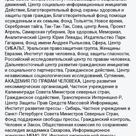
движений, Центр социально-информационных инициатив
Действие, Благотворительный фонд охраны здоровья и
защиты прав граждан, Благотворительный фонд помощи
осужденным и их семьям, Фонд Тольятти, Новое время,
Серебряная тайга, Так-Так-Так, Сова, центр Анна, Проект
Апрель, Самарская губерния, Эра здоровья, Мемориал,
Аналитический Центр Юрия Левады, Издательство Парк
Гагарина, Фонд имени Андрея Рылькова, Сфера, Центр
СИБАЛЬТ, Уральская правозащитная группа, Женщины
Евразии, Институт прав человека, Фонд защиты гласности,
Российский исследовательский центр по правам человека,
Дальневосточный центр развития гражданских инициатив
и социального партнерства, Гражданское действие, Центр
независимых социологических исследований, Сутяжник,
АКАДЕМИЯ ПО ПРАВАМ ЧЕЛОВЕКА, Центр развития
некоммерческих организаций, Частное учреждение в
Калининграде Совета Министров северных стран,
Гражданское содействие, Трансперенси Интернешнл-Р,
Центр Защиты Прав Средств Массовой Информации,
Институт развития прессы - Сибирь, Частное учреждение в
Санкт-Петербурге Совета Министров Северных Стран,
Фонд поддержки свободы прессы, Гражданский контроль,
Человек и Закон, Общественная комиссия по сохранению
наследия академика Сахарова, Информационное
агентство МЕМО. РУ, Институт региональной прессы,