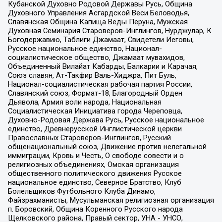
Кубанской Духовно Родовой Державы Русь, Община
Духовного Управления Асгардской Веси Беловодья,
Славянская Община Капища Веды Перуна, Мужская
Духовная Семинария Староверов-Инглингов, Нурджулар, К
Богодержавию, Таблиги Джамаат, Свидетели Иеговы,
Русское национальное единство, Национал-
социалистическое общество, Джамаат мувахидов,
Объединенный Вилайат Кабарды, Балкарии и Карачая,
Союз славян, Ат-Такфир Валь-Хиджра, Пит Буль,
Национал-социалистическая рабочая партия России,
Славянский союз, Формат-18, Благородный Орден
Дьявола, Армия воли народа, Национальная
Социалистическая Инициатива города Череповца,
Духовно-Родовая Держава Русь, Русское национальное
единство, Древнерусской Инглистической церкви
Православных Староверов-Инглингов, Русский
общенациональный союз, Движение против нелегальной
иммиграции, Кровь и Честь, О свободе совести и о
религиозных объединениях, Омская организация
общественного политического движения Русское
национальное единство, Северное Братство, Клуб
Болельщиков Футбольного Клуба Динамо,
Файзрахманисты, Мусульманская религиозная организация
п. Боровский, Община Коренного Русского народа
Щелковского района, Правый сектор, УНА - УНСО,