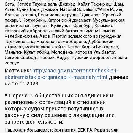
Сеть, Катиба Таухид валь-Джихад, Хайят Тахрир аш-Шам,
Ахлю Сунна Валь Джамаа, National Socialism/White Power,
Артподготовка, Религиозная группа “Джамаат “Красный
пахарь”, Колумбайн, Хатлонский джамаат, Мусульманская
религиозная группа п. Кушкуль г. Оренбург, Крымско-
татарский добровольческий батальон имени Номана
Челебиджихана, Азов, Партия исламского возрождения
Таджикистана, Народная самооборона, Дуббайский
джамаат, московская ячейка, Батал-Хаджи Белхороев,
Маньяки Культ Убийц, Молодёжь Которая Улыбается,
Легион Свобода России, Айдар, Русский добровольческий
корпус
Источник:
http://nac.gov.ru/terroristicheskie-i-
ekstremistskie-organizacii-i-materialy.html
данные
на
16.11.2023
* Перечень общественных объединений и
религиозных организаций в отношении
которых судом принято вступившее в
законную силу решение о ликвидации или
запрете деятельности:
Национал-большевистская партия, ВЕК РА, Рада земли