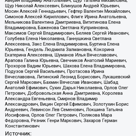
Аверин Владимир Анатольевич, Щур Татьяна Михайловна,
Щур Николай Алексеевич, Блинушов Андрей Юрьевич,
Мосин Алексей Геннадьевич, Гефтер Валентин Михайлович,
Симонов Алексей Кириллович, Флиге Ирина Анатольевна,
Мельникова Валентина Дмитриевна, Вититинова Елена
Владимировна, Баженова Светлана Куприяновна,
Максимов Сергей Владимирович, Беляев Сергей Иванович,
Голубева Елена Николаевна, Ганнушкина Светлана
Алексеевна, Закс Елена Владимировна, Буртина Елена
Юрьевна, Гендель Людмила Залмановна, Кокорина
Екатерина Алексеевна, Шуманов Илья Вячеславович,
Арапова Галина Юрьевна, Свечников Анатолий Мариевич,
Прохоров Вадим Юрьевич, Шахова Елена Владимировна,
Подузов Сергей Васильевич, Протасова Ирина
Вячеславовна, Литинский Леонид Борисович, Лукашевский
Сергей Маркович, Бахмин Вячеслав Иванович, Шабад
Анатолий Ефимович, Сухих Дарья Николаевна, Орлов Олег
Петрович, Добровольская Анна Дмитриевна, Королева
Александра Евгеньевна, Смирнов Владимир
Александрович, Вицин Сергей Ефимович, Золотухин Борис
Андреевич, Левинсон Лев Семенович, Локшина Татьяна
Иосифовна, Орлов Олег Петрович, Полякова Мара
Федоровна, Резник Генри Маркович, Захаров Герман
Константинович
Источник: