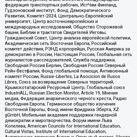
федерация транспортных рабочих, ИстЧам Финланд,
Гудзоновский институт, Фонд Демократического
Развития, Комитет-2024, Центрально-Европейский
университет, Центр восточноевропейских и
международных исследований, Общество Сторожевой
башни, Библии и трактатов Свидетелей Иеговы,
Гражданский Совет, Центр анализа европейской политики,
Академическая сеть Восточная Европа, Российский
комитет действия, РЭНД корпорейшн, Русская Америка за
демократию в России, Настоящая Россия, Глобальная сеть
журналистов-расследователей, Служба поддержки,
Свободная Россия Берлин, Свободная Россия Северный
Рейн-Вестфалия, Фонд глобальной помощи, Антивоенный
комитет России, Russie-Libertes, La Asocicion de Rusos
Libres, Союз за возвращение Северных территорий,
Крымскотатарский Ресурсный Центр, Глобальный союз
IndustriALL, Russian Election Monitor, Article 19, Мнение
медиа, Федерация анархического черного креста, Радио
Свободная Европа, Германское общество изучения
Восточной Европы, Фонд имени Фридриха Эберта, XZ
gGmbH, Мобильная академия поддержки гендерной
демократии и миротворчества, Форум имени Льва
Копелева, American Councils for International Education,
Cultural Vistas, Institute of International Education,