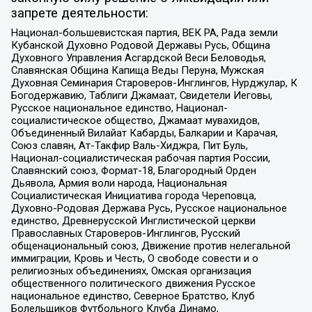
запрете деятельности:
Национал-большевистская партия, ВЕК РА, Рада земли
Кубанской Духовно Родовой Державы Русь, Община
Духовного Управления Асгардской Веси Беловодья,
Славянская Община Капища Веды Перуна, Мужская
Духовная Семинария Староверов-Инглингов, Нурджулар, К
Богодержавию, Таблиги Джамаат, Свидетели Иеговы,
Русское национальное единство, Национал-
социалистическое общество, Джамаат мувахидов,
Объединенный Вилайат Кабарды, Балкарии и Карачая,
Союз славян, Ат-Такфир Валь-Хиджра, Пит Буль,
Национал-социалистическая рабочая партия России,
Славянский союз, Формат-18, Благородный Орден
Дьявола, Армия воли народа, Национальная
Социалистическая Инициатива города Череповца,
Духовно-Родовая Держава Русь, Русское национальное
единство, Древнерусской Инглистической церкви
Православных Староверов-Инглингов, Русский
общенациональный союз, Движение против нелегальной
иммиграции, Кровь и Честь, О свободе совести и о
религиозных объединениях, Омская организация
общественного политического движения Русское
национальное единство, Северное Братство, Клуб
Болельщиков Футбольного Клуба Динамо,