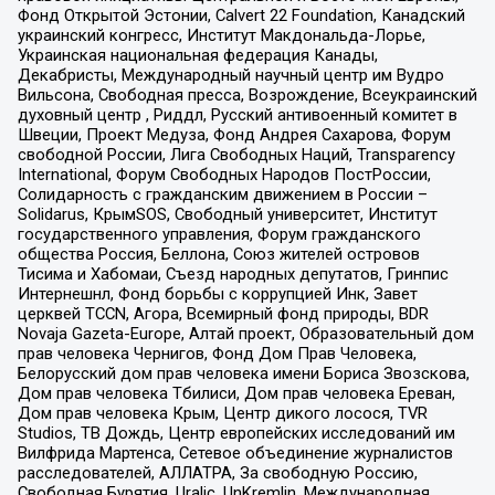
Фонд Открытой Эстонии, Calvert 22 Foundation, Канадский
украинский конгресс, Институт Макдональда-Лорье,
Украинская национальная федерация Канады,
Декабристы, Международный научный центр им Вудро
Вильсона, Свободная пресса, Возрождение, Всеукраинский
духовный центр , Риддл, Русский антивоенный комитет в
Швеции, Проект Медуза, Фонд Андрея Сахарова, Форум
свободной России, Лига Свободных Наций, Transparеncy
International, Форум Свободных Народов ПостРоссии,
Солидарность с гражданским движением в России –
Solidarus, КрымSOS, Свободный университет, Институт
государственного управления, Форум гражданского
общества Россия, Беллона, Союз жителей островов
Тисима и Хабомаи, Съезд народных депутатов, Гринпис
Интернешнл, Фонд борьбы с коррупцией Инк, Завет
церквей TCCN, Агора, Всемирный фонд природы, BDR
Novaja Gazeta-Europe, Алтай проект, Образовательный дом
прав человека Чернигов, Фонд Дом Прав Человека,
Белорусский дом прав человека имени Бориса Звозскова,
Дом прав человека Тбилиси, Дом прав человека Ереван,
Дом прав человека Крым, Центр дикого лосося, TVR
Studios, ТВ Дождь, Центр европейских исследований им
Вилфрида Мартенса, Сетевое объединение журналистов
расследователей, АЛЛАТРА, За свободную Россию,
Свободная Бурятия, Uralic, UnKremlin, Международная