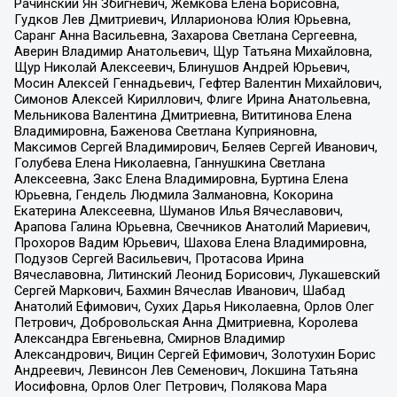
Рачинский Ян Збигневич, Жемкова Елена Борисовна,
Гудков Лев Дмитриевич, Илларионова Юлия Юрьевна,
Саранг Анна Васильевна, Захарова Светлана Сергеевна,
Аверин Владимир Анатольевич, Щур Татьяна Михайловна,
Щур Николай Алексеевич, Блинушов Андрей Юрьевич,
Мосин Алексей Геннадьевич, Гефтер Валентин Михайлович,
Симонов Алексей Кириллович, Флиге Ирина Анатольевна,
Мельникова Валентина Дмитриевна, Вититинова Елена
Владимировна, Баженова Светлана Куприяновна,
Максимов Сергей Владимирович, Беляев Сергей Иванович,
Голубева Елена Николаевна, Ганнушкина Светлана
Алексеевна, Закс Елена Владимировна, Буртина Елена
Юрьевна, Гендель Людмила Залмановна, Кокорина
Екатерина Алексеевна, Шуманов Илья Вячеславович,
Арапова Галина Юрьевна, Свечников Анатолий Мариевич,
Прохоров Вадим Юрьевич, Шахова Елена Владимировна,
Подузов Сергей Васильевич, Протасова Ирина
Вячеславовна, Литинский Леонид Борисович, Лукашевский
Сергей Маркович, Бахмин Вячеслав Иванович, Шабад
Анатолий Ефимович, Сухих Дарья Николаевна, Орлов Олег
Петрович, Добровольская Анна Дмитриевна, Королева
Александра Евгеньевна, Смирнов Владимир
Александрович, Вицин Сергей Ефимович, Золотухин Борис
Андреевич, Левинсон Лев Семенович, Локшина Татьяна
Иосифовна, Орлов Олег Петрович, Полякова Мара