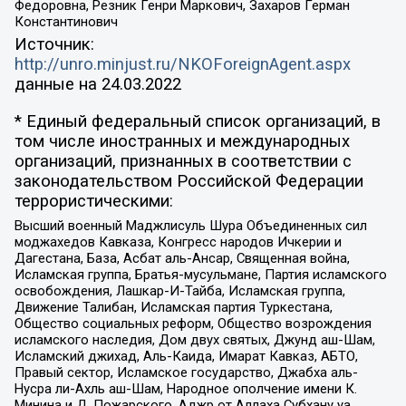
Федоровна, Резник Генри Маркович, Захаров Герман
Константинович
Источник:
http://unro.minjust.ru/NKOForeignAgent.aspx
данные на
24.03.2022
* Единый федеральный список организаций, в
том числе иностранных и международных
организаций, признанных в соответствии с
законодательством Российской Федерации
террористическими:
Высший военный Маджлисуль Шура Объединенных сил
моджахедов Кавказа, Конгресс народов Ичкерии и
Дагестана, База, Асбат аль-Ансар, Священная война,
Исламская группа, Братья-мусульмане, Партия исламского
освобождения, Лашкар-И-Тайба, Исламская группа,
Движение Талибан, Исламская партия Туркестана,
Общество социальных реформ, Общество возрождения
исламского наследия, Дом двух святых, Джунд аш-Шам,
Исламский джихад, Аль-Каида, Имарат Кавказ, АБТО,
Правый сектор, Исламское государство, Джабха аль-
Нусра ли-Ахль аш-Шам, Народное ополчение имени К.
Минина и Д. Пожарского, Аджр от Аллаха Субхану уа