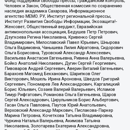
Фонд поддержки свободы прессы, Гражданский контроль,
Человек и Закон, Общественная комиссия по сохранению
наследия академика Сахарова, Информационное
агентство МЕМО. РУ, Институт региональной прессы,
Институт Развития Свободы Информации, Экозащита!-
Женсовет, Общественный вердикт, Евразийская
антимонопольная ассоциация, Бедушев Петр Петрович,
Дзугкоева Регина Николаевна, Кривенко Сергей
Владимирович, Милославский Павел Юрьевич, Шнырова
Ольга Вадимовна, Чанышева Лилия Айратовна, Сидорович
Ольга Борисовна, Туровский Александр Алексеевич,
Васильева Анастасия Евгеньевна, Ривина Анна Валерьевна,
Бойко Анатолий Николаевич, Дугин Сергей Георгиевич,
Пивоваров Андрей Сергеевич, Аверин Виталий Евгеньевич,
Барахоев Магомед Бекханович, Шарипков Олег
Викторович, Мошель Ирина Ароновна, Шведов Григорий
Сергеевич, Пономарев Лев Александрович, Каргалицкий
Борис Юльевич, Созаев Валерий Валерьевич, Исламов
Тимур Рифгатович, Романова Ольга Евгеньевна, Щаров
Сергей Алексадрович, Цирульников Борис Альбертович,
Гасан Ольга Павловна, Паутов Юрий Анатольевич,
Верховский Александр Маркович, Пислакова-Паркер
Марина Петровна, Кочеткова Татьяна Владимировна,
Чуркина Наталья Валерьевна, Акимова Татьяна
Николаевна, Золотарева Екатерина Александровна,