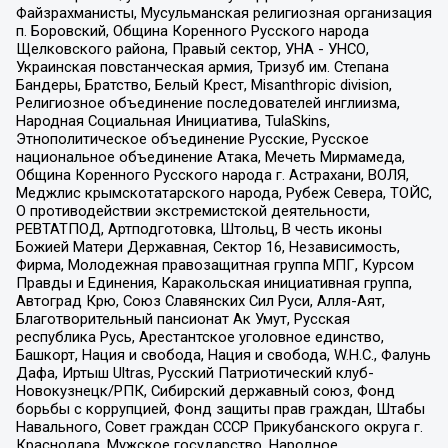
Файзрахманисты, Мусульманская религиозная организация
п. Боровский, Община Коренного Русского народа
Щелковского района, Правый сектор, УНА - УНСО,
Украинская повстанческая армия, Тризуб им. Степана
Бандеры, Братство, Белый Крест, Misanthropic division,
Религиозное объединение последователей инглиизма,
Народная Социальная Инициатива, TulaSkins,
Этнополитическое объединение Русские, Русское
национальное объединение Атака, Мечеть Мирмамеда,
Община Коренного Русского народа г. Астрахани, ВОЛЯ,
Меджлис крымскотатарского народа, Рубеж Севера, ТОЙС,
О противодействии экстремистской деятельности,
РЕВТАТПОД, Артподготовка, Штольц, В честь иконы
Божией Матери Державная, Сектор 16, Независимость,
Фирма, Молодежная правозащитная группа МПГ, Курсом
Правды и Единения, Каракольская инициативная группа,
Автоград Крю, Союз Славянских Сил Руси, Алля-Аят,
Благотворительный пансионат Ак Умут, Русская
республика Русь, Арестантское уголовное единство,
Башкорт, Нация и свобода, Нация и свобода, W.H.С., Фалунь
Дафа, Иртыш Ultras, Русский Патриотический клуб-
Новокузнецк/РПК, Сибирский державный союз, Фонд
борьбы с коррупцией, Фонд защиты прав граждан, Штабы
Навального, Совет граждан СССР Прикубанского округа г.
Краснодара, Мужское государство, Народное