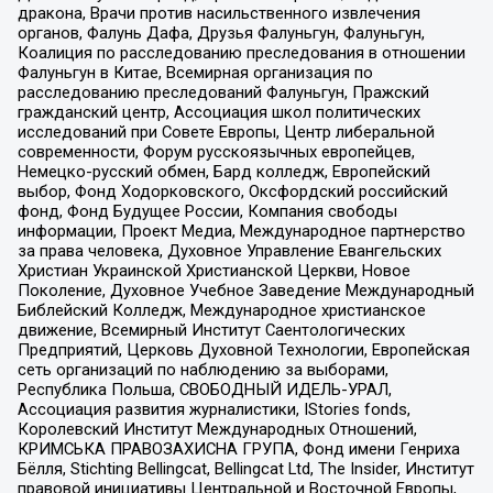
дракона, Врачи против насильственного извлечения
органов, Фалунь Дафа, Друзья Фалуньгун, Фалуньгун,
Коалиция по расследованию преследования в отношении
Фалуньгун в Китае, Всемирная организация по
расследованию преследований Фалуньгун, Пражский
гражданский центр, Ассоциация школ политических
исследований при Совете Европы, Центр либеральной
современности, Форум русскоязычных европейцев,
Немецко-русский обмен, Бард колледж, Европейский
выбор, Фонд Ходорковского, Оксфордский российский
фонд, Фонд Будущее России, Компания свободы
информации, Проект Медиа, Международное партнерство
за права человека, Духовное Управление Евангельских
Христиан Украинской Христианской Церкви, Новое
Поколение, Духовное Учебное Заведение Международный
Библейский Колледж, Международное христианское
движение, Всемирный Институт Саентологических
Предприятий, Церковь Духовной Технологии, Европейская
сеть организаций по наблюдению за выборами,
Республика Польша, СВОБОДНЫЙ ИДЕЛЬ-УРАЛ,
Ассоциация развития журналистики, IStories fonds,
Королевский Институт Международных Отношений,
КРИМСЬКА ПРАВОЗАХИСНА ГРУПА, Фонд имени Генриха
Бёлля, Stichting Bellingcat, Bellingcat Ltd, The Insider, Институт
правовой инициативы Центральной и Восточной Европы,