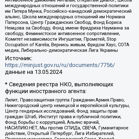
Антивоенное движение Антальи, Открытый диалог, Школа
международных отношений и государственной политики
им Питера Мунка, Российско-канадский демократический
альянс, Школа международных отношений им Нормана
Патерсона, Центр Гражданских Свобод, Фонд Бориса
Немцова за Свободу, Фонд имени Фридриха Науманна за
свободу, Феминистское антивоенное сопротивление,
Комитет независимости Ингушетии, Прометей, Stop
Occupation of Karelia, Вернись живым, Фридом Хаус, СОТА
медиа, Либерально-демократическая Лига Украины
Источник:
https://minjust.gov.ru/ru/documents/7756/
данные на
13.05.2024
* Сведения реестра НКО, выполняющих
функции иностранного агента:
Лилит, Правозащитная группа Гражданин.Армия.Право,
Нижегородский центр немецкой и европейской культуры,
Центр гендерных исследований, Фонд защиты прав
граждан Штаб, Институт права и публичной политики,
Фонд борьбы с коррупцией, Альянс врачей,
НАСИЛИЮ.НЕТ, Мы против СПИДа, СВЕЧА, Гуманитарное
действие, Открытый Петербург, Лига Избирателей,
Правовая инициатива, Гражданский Союз, Хасдей