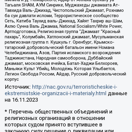
Тагьаля SHAM, АУМ Синрике, Муджахеды джамаата Ат-
Тавхида Валь-Джихад, Чистопольский Джамаат, Рохнамо
ба суи давлати исломи, Террористическое сообщество
Сеть, Катиба Таухид валь-Джихад, Хайят Тахрир аш-Шам,
Ахлю Сунна Валь Джамаа, National Socialism/White Power,
Артподготовка, Религиозная группа “Джамаат “Красный
пахарь”, Колумбайн, Хатлонский джамаат, Мусульманская
религиозная группа п. Кушкуль г. Оренбург, Крымско-
татарский добровольческий батальон имени Номана
Челебиджихана, Азов, Партия исламского возрождения
Таджикистана, Народная самооборона, Дуббайский
джамаат, московская ячейка, Батал-Хаджи Белхороев,
Маньяки Культ Убийц, Молодёжь Которая Улыбается,
Легион Свобода России, Айдар, Русский добровольческий
корпус
Источник:
http://nac.gov.ru/terroristicheskie-i-
ekstremistskie-organizacii-i-materialy.html
данные
на
16.11.2023
* Перечень общественных объединений и
религиозных организаций в отношении
которых судом принято вступившее в
законную силу решение о ликвидации или