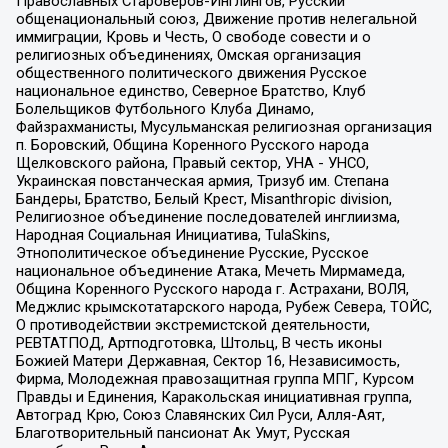
Православных Староверов-Инглингов, Русский
общенациональный союз, Движение против нелегальной
иммиграции, Кровь и Честь, О свободе совести и о
религиозных объединениях, Омская организация
общественного политического движения Русское
национальное единство, Северное Братство, Клуб
Болельщиков Футбольного Клуба Динамо,
Файзрахманисты, Мусульманская религиозная организация
п. Боровский, Община Коренного Русского народа
Щелковского района, Правый сектор, УНА - УНСО,
Украинская повстанческая армия, Тризуб им. Степана
Бандеры, Братство, Белый Крест, Misanthropic division,
Религиозное объединение последователей инглиизма,
Народная Социальная Инициатива, TulaSkins,
Этнополитическое объединение Русские, Русское
национальное объединение Атака, Мечеть Мирмамеда,
Община Коренного Русского народа г. Астрахани, ВОЛЯ,
Меджлис крымскотатарского народа, Рубеж Севера, ТОЙС,
О противодействии экстремистской деятельности,
РЕВТАТПОД, Артподготовка, Штольц, В честь иконы
Божией Матери Державная, Сектор 16, Независимость,
Фирма, Молодежная правозащитная группа МПГ, Курсом
Правды и Единения, Каракольская инициативная группа,
Автоград Крю, Союз Славянских Сил Руси, Алля-Аят,
Благотворительный пансионат Ак Умут, Русская