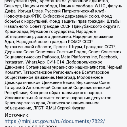
республика Русь, Арестантское уголовное единство,
Башкорт, Нация и свобода, Нация и свобода, W.H.С., Фалунь
Дафа, Иртыш Ultras, Русский Патриотический клуб-
Новокузнецк/РПК, Сибирский державный союз, Фонд
борьбы с коррупцией, Фонд защиты прав граждан, Штабы
Навального, Совет граждан СССР Прикубанского округа г.
Краснодара, Мужское государство, Народное
объединение русского движения, Народное движение
Адат, Народный совет граждан РСФСР СССР
Архангельской области, Проект Штурм, Граждане СССР,
Держава Союз Советских Светлых Родов, Совет Советских
Социалистических Районов, Meta Platforms Inc, Facebook,
Instagram, WhatsApp, СИЧ-С14, Добровольческое
Движение Организации украинских националистов, Черный
Комитет, Татарстанское Региональное Всетатарское
общественное движение, Невоград, Молодежное
Демократическое Движение Весна, Верховный Совет
Татарской Автономной Советской Социалистической
Республики, Конгресс ойрат-калмыцкого народа,
Исполнительный комитет совета народных депутатов
Красноярского края, Этническое национальное
объединение, ЛГБТ, Я.МЫ Сергей Фургал
Источник:
https://minjust.gov.ru/ru/documents/7822/