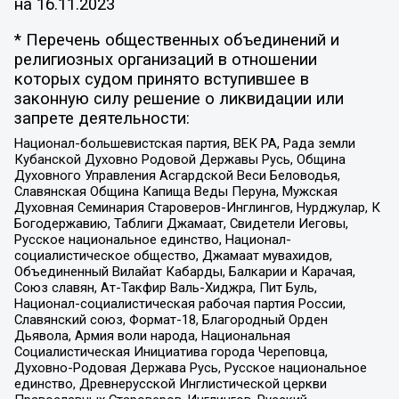
на
16.11.2023
* Перечень общественных объединений и
религиозных организаций в отношении
которых судом принято вступившее в
законную силу решение о ликвидации или
запрете деятельности:
Национал-большевистская партия, ВЕК РА, Рада земли
Кубанской Духовно Родовой Державы Русь, Община
Духовного Управления Асгардской Веси Беловодья,
Славянская Община Капища Веды Перуна, Мужская
Духовная Семинария Староверов-Инглингов, Нурджулар, К
Богодержавию, Таблиги Джамаат, Свидетели Иеговы,
Русское национальное единство, Национал-
социалистическое общество, Джамаат мувахидов,
Объединенный Вилайат Кабарды, Балкарии и Карачая,
Союз славян, Ат-Такфир Валь-Хиджра, Пит Буль,
Национал-социалистическая рабочая партия России,
Славянский союз, Формат-18, Благородный Орден
Дьявола, Армия воли народа, Национальная
Социалистическая Инициатива города Череповца,
Духовно-Родовая Держава Русь, Русское национальное
единство, Древнерусской Инглистической церкви