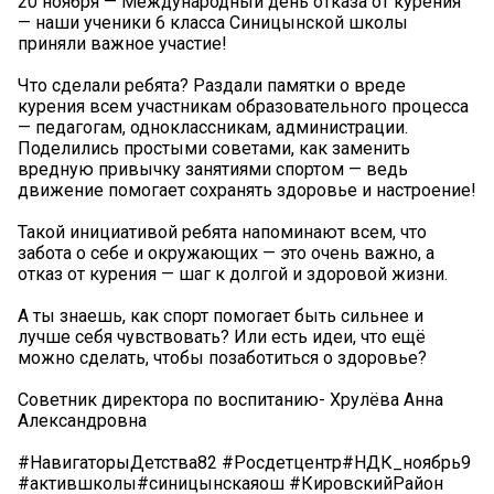
20 ноября — Международный день отказа от курения
— наши ученики 6 класса Синицынской школы
приняли важное участие!
Что сделали ребята? Раздали памятки о вреде
курения всем участникам образовательного процесса
— педагогам, одноклассникам, администрации.
Поделились простыми советами, как заменить
вредную привычку занятиями спортом — ведь
движение помогает сохранять здоровье и настроение!
Такой инициативой ребята напоминают всем, что
забота о себе и окружающих — это очень важно, а
отказ от курения — шаг к долгой и здоровой жизни.
А ты знаешь, как спорт помогает быть сильнее и
лучше себя чувствовать? Или есть идеи, что ещё
можно сделать, чтобы позаботиться о здоровье?
Советник директора по воспитанию- Хрулёва Анна
Александровна
#НавигаторыДетства82 #Росдетцентр#НДК_ноябрь9
#актившколы#синицынскаяош #КировскийРайон