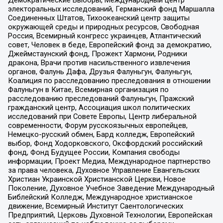
Демократические Выборы, Международный центр
электоральных исследований, Германский фонд Маршалла
Соединенных Штатов, Тихоокеанский центр защиты
окружающей среды и природных ресурсов, Свободная
Россия, Всемирный конгресс украинцев, Атлантический
совет, Человек в беде, Европейский фонд за демократию,
Джеймстаунский фонд, Прожект Хармони, Родники
дракона, Врачи против насильственного извлечения
органов, Фалунь Дафа, Друзья Фалуньгун, Фалуньгун,
Коалиция по расследованию преследования в отношении
Фалуньгун в Китае, Всемирная организация по
расследованию преследований Фалуньгун, Пражский
гражданский центр, Ассоциация школ политических
исследований при Совете Европы, Центр либеральной
современности, Форум русскоязычных европейцев,
Немецко-русский обмен, Бард колледж, Европейский
выбор, Фонд Ходорковского, Оксфордский российский
фонд, Фонд Будущее России, Компания свободы
информации, Проект Медиа, Международное партнерство
за права человека, Духовное Управление Евангельских
Христиан Украинской Христианской Церкви, Новое
Поколение, Духовное Учебное Заведение Международный
Библейский Колледж, Международное христианское
движение, Всемирный Институт Саентологических
Предприятий, Церковь Духовной Технологии, Европейская