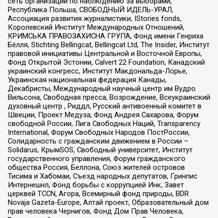
сеть организаций по наблюдению за выборами,
Республика Польша, СВОБОДНЫЙ ИДЕЛЬ-УРАЛ,
Ассоциация развития журналистики, IStories fonds,
Королевский Институт Международных Отношений,
КРИМСЬКА ПРАВОЗАХИСНА ГРУПА, Фонд имени Генриха
Бёлля, Stichting Bellingcat, Bellingcat Ltd, The Insider, Институт
правовой инициативы Центральной и Восточной Европы,
Фонд Открытой Эстонии, Calvert 22 Foundation, Канадский
украинский конгресс, Институт Макдональда-Лорье,
Украинская национальная федерация Канады,
Декабристы, Международный научный центр им Вудро
Вильсона, Свободная пресса, Возрождение, Всеукраинский
духовный центр , Риддл, Русский антивоенный комитет в
Швеции, Проект Медуза, Фонд Андрея Сахарова, Форум
свободной России, Лига Свободных Наций, Transparеncy
International, Форум Свободных Народов ПостРоссии,
Солидарность с гражданским движением в России –
Solidarus, КрымSOS, Свободный университет, Институт
государственного управления, Форум гражданского
общества Россия, Беллона, Союз жителей островов
Тисима и Хабомаи, Съезд народных депутатов, Гринпис
Интернешнл, Фонд борьбы с коррупцией Инк, Завет
церквей TCCN, Агора, Всемирный фонд природы, BDR
Novaja Gazeta-Europe, Алтай проект, Образовательный дом
прав человека Чернигов, Фонд Дом Прав Человека,