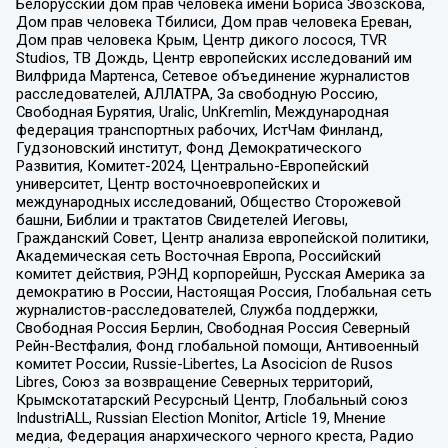
Белорусский дом прав человека имени Бориса Звозскова,
Дом прав человека Тбилиси, Дом прав человека Ереван,
Дом прав человека Крым, Центр дикого лосося, TVR
Studios, ТВ Дождь, Центр европейских исследований им
Вилфрида Мартенса, Сетевое объединение журналистов
расследователей, АЛЛАТРА, За свободную Россию,
Свободная Бурятия, Uralic, UnKremlin, Международная
федерация транспортных рабочих, ИстЧам Финланд,
Гудзоновский институт, Фонд Демократического
Развития, Комитет-2024, Центрально-Европейский
университет, Центр восточноевропейских и
международных исследований, Общество Сторожевой
башни, Библии и трактатов Свидетелей Иеговы,
Гражданский Совет, Центр анализа европейской политики,
Академическая сеть Восточная Европа, Российский
комитет действия, РЭНД корпорейшн, Русская Америка за
демократию в России, Настоящая Россия, Глобальная сеть
журналистов-расследователей, Служба поддержки,
Свободная Россия Берлин, Свободная Россия Северный
Рейн-Вестфалия, Фонд глобальной помощи, Антивоенный
комитет России, Russie-Libertes, La Asocicion de Rusos
Libres, Союз за возвращение Северных территорий,
Крымскотатарский Ресурсный Центр, Глобальный союз
IndustriALL, Russian Election Monitor, Article 19, Мнение
медиа, Федерация анархического черного креста, Радио