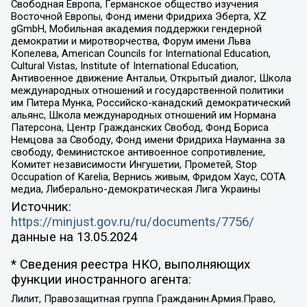
Свободная Европа, Германское общество изучения
Восточной Европы, Фонд имени Фридриха Эберта, XZ
gGmbH, Мобильная академия поддержки гендерной
демократии и миротворчества, Форум имени Льва
Копелева, American Councils for International Education,
Cultural Vistas, Institute of International Education,
Антивоенное движение Антальи, Открытый диалог, Школа
международных отношений и государственной политики
им Питера Мунка, Российско-канадский демократический
альянс, Школа международных отношений им Нормана
Патерсона, Центр Гражданских Свобод, Фонд Бориса
Немцова за Свободу, Фонд имени Фридриха Науманна за
свободу, Феминистское антивоенное сопротивление,
Комитет независимости Ингушетии, Прометей, Stop
Occupation of Karelia, Вернись живым, Фридом Хаус, СОТА
медиа, Либерально-демократическая Лига Украины
Источник:
https://minjust.gov.ru/ru/documents/7756/
данные на
13.05.2024
* Сведения реестра НКО, выполняющих
функции иностранного агента:
Лилит, Правозащитная группа Гражданин.Армия.Право,