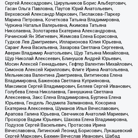
Сергей Алексадрович, Цирульников Борис Альбертович,
Гасан Ольга Павловна, Паутов Юрий Анатольевич,
Верховский Александр Маркович, Пислакова-Паркер
Марина Петровна, Кочеткова Татьяна Владимировна,
Чуркина Наталья Валерьевна, Акимова Татьяна
Николаевна, Золотарева Екатерина Александровна,
Рачинский Ян Збигневич, Жемкова Елена Борисовна,
Гудков Лев Дмитриевич, Илларионова Юлия Юрьевна,
Саранг Анна Васильевна, Захарова Светлана Сергеевна,
Аверин Владимир Анатольевич, Щур Татьяна Михайловна,
Щур Николай Алексеевич, Блинушов Андрей Юрьевич,
Мосин Алексей Геннадьевич, Гефтер Валентин Михайлович,
Симонов Алексей Кириллович, Флиге Ирина Анатольевна,
Мельникова Валентина Дмитриевна, Вититинова Елена
Владимировна, Баженова Светлана Куприяновна,
Максимов Сергей Владимирович, Беляев Сергей Иванович,
Голубева Елена Николаевна, Ганнушкина Светлана
Алексеевна, Закс Елена Владимировна, Буртина Елена
Юрьевна, Гендель Людмила Залмановна, Кокорина
Екатерина Алексеевна, Шуманов Илья Вячеславович,
Арапова Галина Юрьевна, Свечников Анатолий Мариевич,
Прохоров Вадим Юрьевич, Шахова Елена Владимировна,
Подузов Сергей Васильевич, Протасова Ирина
Вячеславовна, Литинский Леонид Борисович, Лукашевский
Сергей Маркович, Бахмин Вячеслав Иванович, Шабад