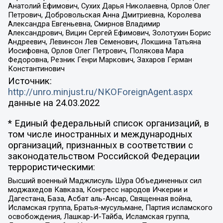
Анатолий Ефимович, Сухих Дарья Николаевна, Орлов Олег
Петрович, Добровольская Анна Дмитриевна, Королева
Александра Евгеньевна, Смирнов Владимир
Александрович, Вицин Сергей Ефимович, Золотухин Борис
Андреевич, Левинсон Лев Семенович, Локшина Татьяна
Иосифовна, Орлов Олег Петрович, Полякова Мара
Федоровна, Резник Генри Маркович, Захаров Герман
Константинович
Источник:
http://unro.minjust.ru/NKOForeignAgent.aspx
данные на
24.03.2022
* Единый федеральный список организаций, в
том числе иностранных и международных
организаций, признанных в соответствии с
законодательством Российской Федерации
террористическими:
Высший военный Маджлисуль Шура Объединенных сил
моджахедов Кавказа, Конгресс народов Ичкерии и
Дагестана, База, Асбат аль-Ансар, Священная война,
Исламская группа, Братья-мусульмане, Партия исламского
освобождения, Лашкар-И-Тайба, Исламская группа,