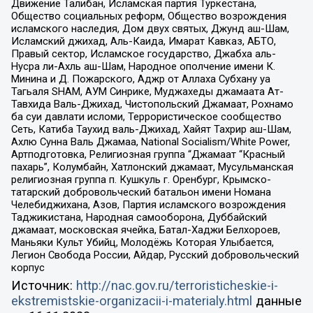
Движение Талибан, Исламская партия Туркестана,
Общество социальных реформ, Общество возрождения
исламского наследия, Дом двух святых, Джунд аш-Шам,
Исламский джихад, Аль-Каида, Имарат Кавказ, АБТО,
Правый сектор, Исламское государство, Джабха аль-
Нусра ли-Ахль аш-Шам, Народное ополчение имени К.
Минина и Д. Пожарского, Аджр от Аллаха Субхану уа
Тагьаля SHAM, АУМ Синрике, Муджахеды джамаата Ат-
Тавхида Валь-Джихад, Чистопольский Джамаат, Рохнамо
ба суи давлати исломи, Террористическое сообщество
Сеть, Катиба Таухид валь-Джихад, Хайят Тахрир аш-Шам,
Ахлю Сунна Валь Джамаа, National Socialism/White Power,
Артподготовка, Религиозная группа “Джамаат “Красный
пахарь”, Колумбайн, Хатлонский джамаат, Мусульманская
религиозная группа п. Кушкуль г. Оренбург, Крымско-
татарский добровольческий батальон имени Номана
Челебиджихана, Азов, Партия исламского возрождения
Таджикистана, Народная самооборона, Дуббайский
джамаат, московская ячейка, Батал-Хаджи Белхороев,
Маньяки Культ Убийц, Молодёжь Которая Улыбается,
Легион Свобода России, Айдар, Русский добровольческий
корпус
Источник:
http://nac.gov.ru/terroristicheskie-i-
ekstremistskie-organizacii-i-materialy.html
данные