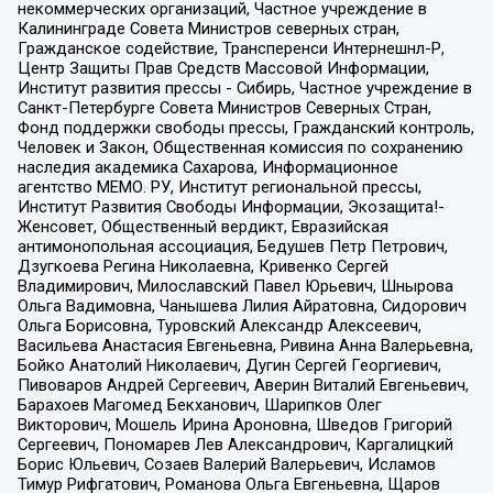
некоммерческих организаций, Частное учреждение в
Калининграде Совета Министров северных стран,
Гражданское содействие, Трансперенси Интернешнл-Р,
Центр Защиты Прав Средств Массовой Информации,
Институт развития прессы - Сибирь, Частное учреждение в
Санкт-Петербурге Совета Министров Северных Стран,
Фонд поддержки свободы прессы, Гражданский контроль,
Человек и Закон, Общественная комиссия по сохранению
наследия академика Сахарова, Информационное
агентство МЕМО. РУ, Институт региональной прессы,
Институт Развития Свободы Информации, Экозащита!-
Женсовет, Общественный вердикт, Евразийская
антимонопольная ассоциация, Бедушев Петр Петрович,
Дзугкоева Регина Николаевна, Кривенко Сергей
Владимирович, Милославский Павел Юрьевич, Шнырова
Ольга Вадимовна, Чанышева Лилия Айратовна, Сидорович
Ольга Борисовна, Туровский Александр Алексеевич,
Васильева Анастасия Евгеньевна, Ривина Анна Валерьевна,
Бойко Анатолий Николаевич, Дугин Сергей Георгиевич,
Пивоваров Андрей Сергеевич, Аверин Виталий Евгеньевич,
Барахоев Магомед Бекханович, Шарипков Олег
Викторович, Мошель Ирина Ароновна, Шведов Григорий
Сергеевич, Пономарев Лев Александрович, Каргалицкий
Борис Юльевич, Созаев Валерий Валерьевич, Исламов
Тимур Рифгатович, Романова Ольга Евгеньевна, Щаров