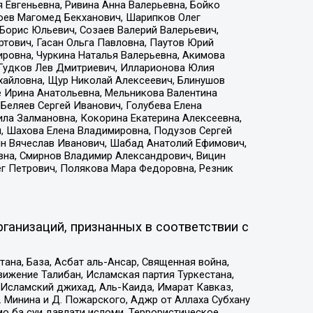
 Евгеньевна, Ривина Анна Валерьевна, Бойко
хоев Магомед Бекханович, Шарипков Олег
Борис Юльевич, Созаев Валерий Валерьевич,
тович, Гасан Ольга Павловна, Паутов Юрий
ровна, Чуркина Наталья Валерьевна, Акимова
 Гудков Лев Дмитриевич, Илларионова Юлия
ихайловна, Щур Николай Алексеевич, Блинушов
е Ирина Анатольевна, Мельникова Валентина
Беляев Сергей Иванович, Голубева Елена
ила Залмановна, Кокорина Екатерина Алексеевна,
, Шахова Елена Владимировна, Подузов Сергей
ин Вячеслав Иванович, Шабад Анатолий Ефимович,
вна, Смирнов Владимир Александрович, Вицин
ег Петрович, Полякова Мара Федоровна, Резник
ганизаций, признанных в соответствии с
на, База, Асбат аль-Ансар, Священная война,
ижение Талибан, Исламская партия Туркестана,
Исламский джихад, Аль-Каида, Имарат Кавказ,
 Минина и Д. Пожарского, Аджр от Аллаха Субхану
о ба суи давлати исломи, Террористическое