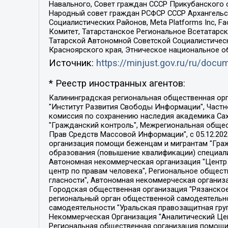
Навального, Совет граждан СССР Прикубанского 
Народный совет граждан РСФСР СССР Архангельск
Социалистических Районов, Meta Platforms Inc, 
Комитет, Татарстанское Региональное Всетатар
Татарской Автономной Советской Социалистическ
Красноярского края, Этническое национальное о
Источник:
https://minjust.gov.ru/ru/doc
* Реестр иностранных агентов:
Калининградская региональная общественная организация "Экозащита!-Женсовет", Фонд содействия защите прав и свобод граждан "Общественный вердикт", Фонд "Институт Развития Свободы Информации", Частное учреждение "Информационное агентство МЕМО. РУ", Региональная общественная организация "Общественная комиссия по сохранению наследия академика Сахарова", Фонд поддержки свободы прессы, Санкт-Петербургская общественная правозащитная организация "Гражданский контроль", Межрегиональная общественная организация "Информационно-просветительский центр "Мемориал", Региональный Фонд "Центр Защиты Прав Средств Массовой Информации", с 05.12.2023 Фонд "Центр Защиты Прав Средств массовой информации", Региональная общественная благотворительная организация помощи беженцам и мигрантам "Гражданское содействие", Негосударственное образовательное учреждение дополнительного профессионального образования (повышение квалификации) специалистов "АКАДЕМИЯ ПО ПРАВАМ ЧЕЛОВЕКА", Свердловская региональная общественная организация "Сутяжник", Автономная некоммерческая организация "Центр независимых социологических исследований", Союз общественных объединений "Российский исследовательский центр по правам человека", Региональное общественное учреждение научно-информационный центр "МЕМОРИАЛ", Некоммерческая организация "Фонд защиты гласности", Автономная некоммерческая организация "Институт прав человека", Городская общественная организация "Екатеринбургское общество "МЕМОРИАЛ", Городская общественная организация "Рязанское историко-просветительское и правозащитное общество "Мемориал" (Рязанский Мемориал), Челябинский региональный орган общественной самодеятельности – женское общественное объединение "Женщины Евразии", Челябинский региональный орган общественной самодеятельности "Уральская правозащитная группа", Фонд содействия защите здоровья и социальной справедливости имени Андрея Рылькова, Автономная Некоммерческая Организация "Аналитический Центр Юрия Левады", Автономная некоммерческая организация социальной поддержки населения "Проект Апрель", Региональная общественная организация помощи женщинам и детям, находящимся в кризисной ситуации "Информационно-методический центр "Анна", Фонд содействия развитию массовых коммуникаций и правовому просвещению "Так-так-Так", Фонд содействия устойчивому развитию "Серебряная тайга", Свердловский региональный общественный фонд социальных проектов "Новое время", "Idel.Реалии", Кавказ.Реалии, Крым.Реалии, Телеканал Настоящее Время, Татаро-башкирская служба Радио Свобода (Azatliq Radiosi), Радио Свободная Европа/Радио Свобода (PCE/PC), "Сибирь.Реалии", "Фактограф", Благотворительный фонд помощи осужденным и их семьям, Автономная некоммерческая организация "Институт глобализации и социальных движений", Фонд "В защиту прав заключенных", Частное учреждение "Центр поддержки и содействия развитию средств массовой информации", Пензенский региональный общественный благотворительный фонд "Гражданский союз", "Север.Реалии", Некоммерческая организация Фонд "Правовая инициатива", 