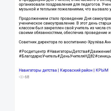
организовали поздравления для педагогов. Учен
музыкой и теплыми пожеланиями, что вызвало 
‍Продолжением стало проведение Дня самоупра
ученическое самоуправление. В этот день стар
классом был закреплен свой учитель из числа с
своими обязанностями, обеспечив проведение 
Советник директора по воспитанию-Хрулёва Ан
#Росдетцентр #НавигаторыДетства#Движени
#БлагодарюУчитель#ДеньУчителяНД82#синицы
Навигаторы детства | Кировский район | КРЫМ
68