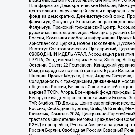
Платформа за Демократические Выборы, Междуна
центр защиты окружающей среды и природных ресу
фонд за демократию, Джеймстаунский фонд, Прож
Фалуньгун, Фалуньгун, Коалиция по расследован
Фалуньгун, Пражский гражданский центр, Ассоци
русскоязычных европейцев, Немецко-русский об
России, Компания свободы информации, Проект М
Христианской Церкви, Новое Поколение, Духовн
Институт Саентологических Предприятий, Церков
СВОБОДНЫЙ ИДЕЛЬ-УРАЛ, Ассоциация развития ж
ГРУПА, Фонд имени Генриха Бёлля, Stichting Bellin
Эстонии, Calvert 22 Foundation, Канадский укра
Международный научный центр им Вудро Вильсона
Швеции, Проект Медуза, Фонд Андрея Сахарова, Ф
Солидарность с гражданским движением в России 
общества Россия, Беллона, Союз жителей острово
церквей TCCN, Агора, Всемирный фонд природы, B
Белорусский дом прав человека имени Бориса Зво
TVR Studios, ТВ Дождь, Центр европейских иссл
Россию, Свободная Бурятия, Uralic, UnKremlin, 
Развития, Комитет-2024, Центрально-Европейски
трактатов Свидетелей Иеговы, Гражданский Совет
РЭНД корпорейшн, Русская Америка за демократи
Россия Берлин, Свободная Россия Северный Рейн-В