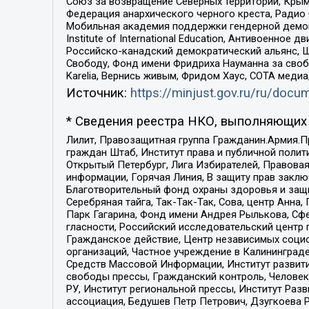
Союз за возвращение Северных территорий, Крымско
Федерация анархического черного креста, Радио
Мобильная академия поддержки гендерной демократи
Institute of International Education, Антивоенн
Российско-канадский демократический альянс, 
Свободу, Фонд имени Фридриха Науманна за свобо
Karelia, Вернись живым, Фридом Хаус, СОТА меди
Источник:
https://minjust.gov.ru/ru/doc
* Сведения реестра НКО, выполняющих 
Лилит, Правозащитная группа Гражданин.Армия.П
граждан Штаб, Институт права и публичной поли
Открытый Петербург, Лига Избирателей, Правова
информации, Горячая Линия, В защиту прав закл
Благотворительный фонд охраны здоровья и защи
Серебряная тайга, Так-Так-Так, Сова, центр Анн
Парк Гагарина, Фонд имени Андрея Рылькова, Сф
гласности, Российский исследовательский центр 
Гражданское действие, Центр независимых соци
организаций, Частное учреждение в Калининград
Средств Массовой Информации, Институт развити
свободы прессы, Гражданский контроль, Человек
РУ, Институт региональной прессы, Институт Ра
ассоциация, Бедушев Петр Петрович, Дзугкоева 