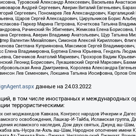
совна, Туровский Александр Алексеевич, Васильева Анастасия
Пивоваров Андрей Сергеевич, Аверин Виталий Евгеньевич, Бара
горий Сергеевич, Пономарев Лев Александрович, Каргалицкий 
ньевна, Щаров Сергей Алексадрович, Цирульников Борис Альбер
ислакова-Паркер Марина Петровна, Кочеткова Татьяна Владими
сандровна, Рачинский Ян Збигневич, Жемкова Елена Борисовна,
лана Сергеевна, Аверин Владимир Анатольевич, Щур Татьяна М
фтер Валентин Михайлович, Симонов Алексей Кириллович, Флиг
женова Светлана Куприяновна, Максимов Сергей Владимирович, 
кс Елена Владимировна, Буртина Елена Юрьевна, Гендель Людм
евна, Свечников Анатолий Мариевич, Прохоров Вадим Юрьевич
инский Леонид Борисович, Лукашевский Сергей Маркович, Бахм
Добровольская Анна Дмитриевна, Королева Александра Евгенье
евинсон Лев Семенович, Локшина Татьяна Иосифовна, Орлов Ол
ignAgent.aspx
данные на
24.03.2022
ций, в том числе иностранных и международных ор
ции террористическими:
ил моджахедов Кавказа, Конгресс народов Ичкерии и Дагеста
ламского освобождения, Лашкар-И-Тайба, Исламская группа, Дв
ения исламского наследия, Дом двух святых, Джунд аш-Шам, 
жабха аль-Нусра ли-Ахль аш-Шам, Народное ополчение имени К.
ата Ат-Тавхида Валь-Джихад, Чистопольский Джамаат, Рохнам