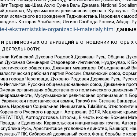
ят Тахрир аш-Шам, Ахлю Сунна Валь Джамаа, National Socialism
ий джамаат, Мусульманская религиозная группа п. Кушкуль г. 
ртия исламского возрождения Таджикистана, Народная самооб
олодёжь Которая Улыбается, Легион Свобода России, Айдар, Р
ie-i-ekstremistskie-organizacii-i-materialy.html
данные
и религиозных организаций в отношении которых 
 деятельности:
земли Кубанской Духовно Родовой Державы Русь, Община Духо
 Духовная Семинария Староверов-Инглингов, Нурджулар, К Бо
листическое общество, Джамаат мувахидов, Объединенный Вил
иалистическая рабочая партия России, Славянский союз, Форма
ива города Череповца, Духовно-Родовая Держава Русь, Русск
-Инглингов, Русский общенациональный союз, Движение против
 Омская организация общественного политического движения Р
йзрахманисты, Мусульманская религиозная организация п. Бо
краинская повстанческая армия, Тризуб им. Степана Бандеры, Бр
зма, Народная Социальная Инициатива, TulaSkins, Этнополитич
оренного Русского народа г. Астрахани, ВОЛЯ, Меджлис крымс
РЕВТАТПОД, Артподготовка, Штольц, В честь иконы Божией Мате
равды и Единения, Каракольская инициативная группа, Автогра
спублика Русь, Арестантское уголовное единство, Башкорт, Наци
окузнецк/РПК, Сибирский державный союз, Фонд борьбы с кор