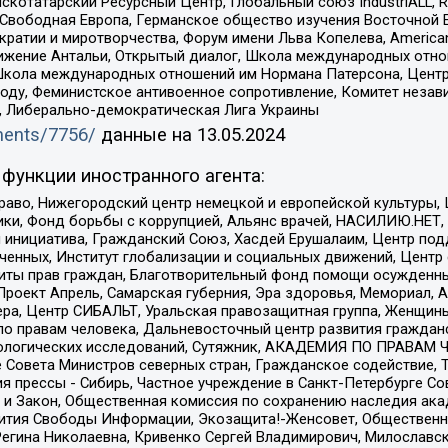
татарский Ресурсный Центр, Глобальный союз IndustriALL, Russi
 Свободная Европа, Германское общество изучения Восточной 
и и миротворчества, Форум имени Льва Копелева, American Counci
ое движение Антальи, Открытый диалог, Школа международных отн
Школа международных отношений им Нормана Патерсона, Центр
ду, Феминистское антивоенное сопротивление, Комитет независ
а, Либерально-демократическая Лига Украины
uments/7756/
данные на
13.05.2024
функции иностранного агента:
раво, Нижегородский центр немецкой и европейской культуры,
тики, Фонд борьбы с коррупцией, Альянс врачей, НАСИЛИЮ.НЕТ,
я инициатива, Гражданский Союз, Хасдей Ерушалаим, Центр по
юченных, Институт глобализации и социальных движений, Цент
ты прав граждан, Благотворительный фонд помощи осужденным
а, Проект Апрель, Самарская губерния, Эра здоровья, Мемориал
ера, Центр СИБАЛЬТ, Уральская правозащитная группа, Женщины
по правам человека, Дальневосточный центр развития гражданс
ологических исследований, Сутяжник, АКАДЕМИЯ ПО ПРАВАМ Ч
е Совета Министров северных стран, Гражданское содействие,
я прессы - Сибирь, Частное учреждение в Санкт-Петербурге С
 и Закон, Общественная комиссия по сохранению наследия ак
звития Свободы Информации, Экозащита!-Женсовет, Общественн
Регина Николаевна, Кривенко Сергей Владимирович, Милославс