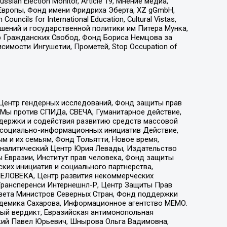
an Election Monitor, Article 19, Мнение медиа,
Европы, Фонд имени Фридриха Эберта, XZ gGmbH,
ls for International Education, Cultural Vistas,
ошений и государственной политики им Питера Мунка,
 Гражданских Свобод, Фонд Бориса Немцова за
имости Ингушетии, Прометей, Stop Occupation of
 Центр гендерных исследований, Фонд защиты прав
 Мы против СПИДа, СВЕЧА, Гуманитарное действие,
ддержки и содействия развитию средств массовой
р социально-информационных инициатив Действие,
 и их семьям, Фонд Тольятти, Новое время,
, Аналитический Центр Юрия Левады, Издательство
 Евразии, Институт прав человека, Фонд защиты
ких инициатив и социального партнерства,
ЕЛОВЕКА, Центр развития некоммерческих
 Трансперенси Интернешнл-Р, Центр Защиты Прав
овета Министров Северных Стран, Фонд поддержки
адемика Сахарова, Информационное агентство МЕМО.
ый вердикт, Евразийская антимонопольная
кий Павел Юрьевич, Шнырова Ольга Вадимовна,