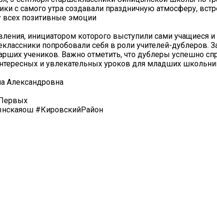
ики с самого утра создавали праздничную атмосферу, встр
у всех позитивные эмоции
вления, инициатором которого выступили сами учащиеся 
шеклассники попробовали себя в роли учителей-дублеров. 
тарших учеников. Важно отметить, что дублеры успешно сп
интересных и увлекательных уроков для младших школьни
на Александровна
еПервых
нскаяош #КировскийРайон