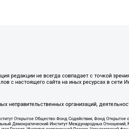
ия редакции не всегда совпадает с точкой зрения
ов с настоящего сайта на иных ресурсах в сети И
ых неправительственных организаций, деятельнос
ститут Открытое Общество Фонд Содействия, Фонд Открытое 
альный Демократический Институт Международных Отношений,
тая Россия, Институт современной России, Черноморский фонд