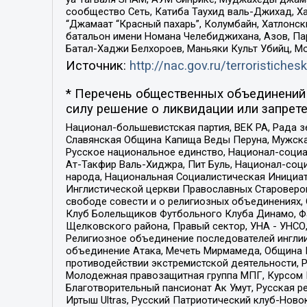
сообщество Сеть, Катиба Таухид валь-Джихад, Хай
“Джамаат “Красный пахарь”, Колумбайн, Хатлонск
батальон имени Номана Челебиджихана, Азов, Па
Батал-Хаджи Белхороев, Маньяки Культ Убийц, М
Источник:
http://nac.gov.ru/terroristichesk
* Перечень общественных объединений 
силу решение о ликвидации или запрете
Национал-большевистская партия, ВЕК РА, Рада 
Славянская Община Капища Веды Перуна, Мужская
Русское национальное единство, Национал-социа
Ат-Такфир Валь-Хиджра, Пит Буль, Национал-соц
народа, Национальная Социалистическая Инициат
Инглистической церкви Православных Староверов
свободе совести и о религиозных объединениях,
Клуб Болельщиков Футбольного Клуба Динамо, Фа
Щелковского района, Правый сектор, УНА - УНСО, У
Религиозное объединение последователей инглии
объединение Атака, Мечеть Мирмамеда, Община К
противодействии экстремистской деятельности, 
Молодежная правозащитная группа МПГ, Курсом П
Благотворительный пансионат Ак Умут, Русская ре
Иртыш Ultras, Русский Патриотический клуб-Нов