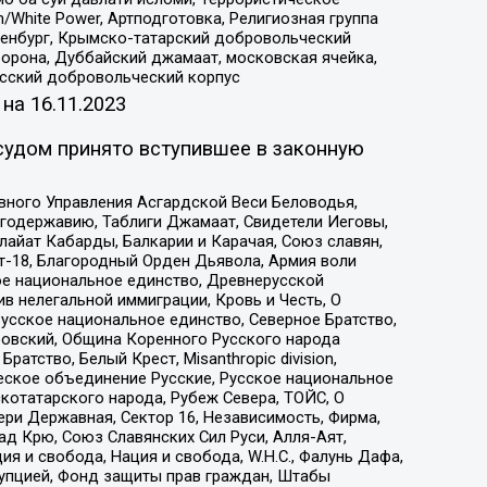
/White Power, Артподготовка, Религиозная группа
Оренбург, Крымско-татарский добровольческий
орона, Дуббайский джамаат, московская ячейка,
усский добровольческий корпус
 на
16.11.2023
судом принято вступившее в законную
вного Управления Асгардской Веси Беловодья,
годержавию, Таблиги Джамаат, Свидетели Иеговы,
айат Кабарды, Балкарии и Карачая, Союз славян,
т-18, Благородный Орден Дьявола, Армия воли
ое национальное единство, Древнерусской
 нелегальной иммиграции, Кровь и Честь, О
усское национальное единство, Северное Братство,
ровский, Община Коренного Русского народа
атство, Белый Крест, Misanthropic division,
еское объединение Русские, Русское национальное
котатарского народа, Рубеж Севера, ТОЙС, О
ри Державная, Сектор 16, Независимость, Фирма,
д Крю, Союз Славянских Сил Руси, Алля-Аят,
я и свобода, Нация и свобода, W.H.С., Фалунь Дафа,
рупцией, Фонд защиты прав граждан, Штабы