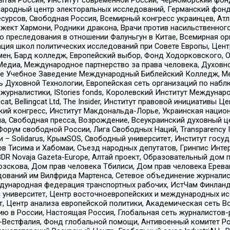
родный центр электоральных исследований, Германский фонд
рсов, Свободная Россия, Всемирный конгресс украинцев, Атла
ект Хармони, Родники дракона, Врачи против насильственного
ию преследования в отношении Фалуньгун в Китае, Всемирная о
ация школ политических исследований при Совете Европы, Цен
мен, Бард колледж, Европейский выбор, Фонд Ходорковского,
едиа, Международное партнерство за права человека, Духовно
ое Учебное Заведение Международный Библейский Колледж, М
ь Духовной Технологии, Европейская сеть организаций по наб
урналистики, IStories fonds, Королевский Институт Между
gcat, Bellingcat Ltd, The Insider, Институт правовой инициатив
инский конгресс, Институт Макдональда-Лорье, Украинская нац
, Свободная пресса, Возрождение, Всеукраинский духовный цен
орум свободной России, Лига Свободных Наций, Transparеncy I
– Solidarus, КрымSOS, Свободный университет, Институт госу
в Тисима и Хабомаи, Съезд народных депутатов, Гринпис Инте
DR Novaja Gazeta-Europe, Алтай проект, Образовательный дом 
зскова, Дом прав человека Тбилиси, Дом прав человека Ерева
едований им Вилфрида Мартенса, Сетевое объединение журнали
Международная федерация транспортных рабочих, ИстЧам Финлан
й университет, Центр восточноевропейских и международных и
, Центр анализа европейской политики, Академическая сеть Во
ю в России, Настоящая Россия, Глобальная сеть журналистов
естфалия, Фонд глобальной помощи, Антивоенный комитет России,