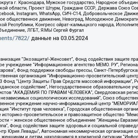
округа г. Краснодара, Мужское государство, Народное объедин
ой области, Проект Штурм, Граждане СССР, Держава Союз Сов
Facebook, Instagram, WhatsApp, СИЧ-С14, Добровольческое Движ
ское общественное движение, Невоград, Молодежное Демократ
ой Республики, Конгресс ойрат-калмыцкого народа, Исполнит
бъединение, ЛГБТ, Я.МЫ Сергей Фургал
uments/7822/
данные на
03.05.2024
Общество с ограниченной ответственностью "Радио Свободная Европа/Радио Свобода", Чешское информационное агентство "MEDIUM-ORIENT", Красноярская региональная общественная организация "Мы против СПИДа", Камалягин Денис Николаевич, Маркелов Сергей Евгеньевич, Пономарев Лев Александрович, Савицкая Людмила Алексеевна, Автономная некоммерческая организация "Центр по работе с проблемой насилия "НАСИЛИЮ.НЕТ", Межрегиональный профессиональный союз работников здравоохранения "Альянс врачей", Юридическое лицо, зарегистрированное в Латвийской Республике, SIA "Medusa Project" (регистрационный номер 40103797863, дата регистрации 10.06.2014), Некоммерческая организация "Фонд по борьбе с коррупцией", Автономная некоммерческая организация "Институт права и публичной политики", Баданин Роман Сергеевич, Гликин Максим Александрович, Железнова Мария Михайловна, Лукьянова Юлия Сергеевна, Маетная Елизавета Витальевна, Маняхин Петр Борисович, Чуракова Ольга Владимировна, Ярош Юлия Петровна, Юридическое лицо "The Insider SIA", зарегистрированное в Риге, Латвийская Республика (дата регистрации 26.06.2015), являющееся администратором доменного имени интернет-издания "The Insider SIA", https://theins.ru, Постернак Алексей Евгеньевич, Рубин Михаил Аркадьевич, Анин Роман Александрович, Юридическое лицо Istories fonds, зарегистрированное в Латвийской Республике (регистрационный номер 50008295751, дата регистрации 24.02.2020), Великовский Дмитрий Александрович, Долинина Ирина Николаевна, Мароховская Алеся Алексеевна, Шлейнов Роман Юрьевич, Шмагун Олеся Валентиновна, Общество с ограниченной ответственностью "Альтаир 2021", Общество с ограниченной ответственностью "Вега 2021", Общество с ограниченной ответственностью "Главный редактор 2021", Общество с ограниченной ответственностью "Ромашки монолит", Важенков Артем Валерьевич, Ивановская областная общественная организация "Центр гендерных исследований", Гурман Юрий Альбертович, Медиапроект "ОВД-Инфо", Егоров Владимир Владимирович, Жилинский Владимир Александрович, Общество с ограниченной ответственностью "ЗП", Иванова София Юрьевна, Карезина Инна Павловна, Кильтау Екатерина Викторовна, Петров Алексей Викторович, Пискунов Сергей Евгеньевич, Смирнов Сергей Сергеевич, Тихонов Михаил Сергеевич, Общество с ограниченной ответственностью "ЖУРНАЛИСТ-ИНОСТРАННЫЙ АГЕНТ", Арапова Галина Юрьевна, Вольтская Татьяна Анатольевна, Американская компания "Mason G.E.S. Anonymous Foundation" (США), являющаяся владельцем интернет-издания https://mnews.world/, Компания "Stichting Bellingcat", зарегистрированная в Нидерландах (дата регистрации 11.07.2018), Захаров Андрей Вячеславович, Клепиковская Екатерина Дмитриевна, Общество с ограниченной ответственностью "МЕМО", Перл Роман Александрович, Симонов Евгений Алексеевич, Соловьева Елена Анатольевна, Сотников Даниил Владимирович, Сурначева Елизавета Дмитриевна, Автономная некоммерческая организация по защите прав человека и информированию населения "Якутия – Наше Мнение", Общество с ограниченной ответственностью "Москоу диджитал медиа", с 26.01.2023 Общество с ограниченной ответственностью "Чайка Белые сады", Ветошкина Валерия Валерьевна, Заговора Максим Александрович, Межрегиональное общественное движение "Российская ЛГБТ - сеть", Оленичев Максим Владимирович, Павлов Иван Юрьевич, Скворцова Елена Сергеевна, Общество с ограниченной ответственностью "Как бы инагент", Кочетков Игорь Викторович, Общество с ограниченной ответственностью "Честные выборы", Еланчик Олег Александрович, Общество с ограниченной ответственностью "Нобелевский призыв", Гималова Регина Эмилевна, Григорьев Андрей Валерьевич, Григорьева Алина Александровна, Ассоциация по содействию защите прав призывников, альтернативнослужащих и военнослужащих "Правозащитная группа "Гражданин.Армия.Право", Хисамова Регина Фаритовна, Автономная некоммерческая организация по реализа