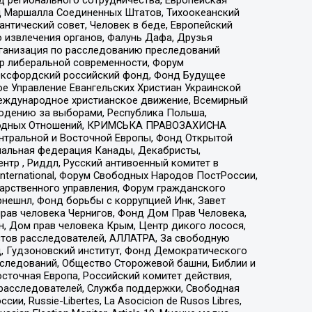
 Маршалла Соединенных Штатов, Тихоокеанский
нтический совет, Человек в беде, Европейский
 извлечения органов, Фалунь Дафа, Друзья
рганизация по расследованию преследований
тр либеральной современности, Форум
 Оксфордский российский фонд, Фонд Будущее
е Управление Евангельских Христиан Украинской
еждународное христианское движение, Всемирный
людению за выборами, Республика Польша,
народных Отношений, КРИМСЬКА ПРАВОЗАХИСНА
ы Центральной и Восточной Европы, Фонд Открытой
иональная федерация Канады, Декабристы,
тр , Риддл, Русский антивоенный комитет в
nternational, Форум Свободных Народов ПостРоссии,
дарственного управления, Форум гражданского
рнешнл, Фонд борьбы с коррупцией Инк, Завет
прав человека Чернигов, Фонд Дом Прав Человека,
н, Дом прав человека Крым, Центр дикого лосося,
стов расследователей, АЛЛАТРА, За свободную
д, Гудзоновский институт, Фонд Демократического
сследований, Общество Сторожевой башни, Библии и
сточная Европа, Российский комитет действия,
-расследователей, Служба поддержки, Свободная
 Russie-Libertes, La Asocicion de Rusos Libres,