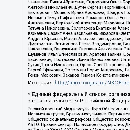
Чанышева Лилия Айратовна, Сидорович Ольга Бори
Анатолий Николаевич, Дугин Сергей Георгиевич, 
Викторович, Мошель Ирина Ароновна, Шведов Гри
Исламов Тимур Рифгатович, Романова Ольга Евге
Анатольевич, Верховский Александр Маркович, П
Татьяна Николаевна, Золотарева Екатерина Алек
Юрьевна, Саранг Анна Васильевна, Захарова Свет
Андрей Юрьевич, Мосин Алексей Геннадьевич, Ге
Дмитриевна, Вититинова Елена Владимировна, Ба
Николаевна, Ганнушкина Светлана Алексеевна, За
Шуманов Илья Вячеславович, Арапова Галина Юрь
Васильевич, Протасова Ирина Вячеславовна, Лит
Сухих Дарья Николаевна, Орлов Олег Петрович, 
Сергей Ефимович, Золотухин Борис Андреевич, Л
Генри Маркович, Захаров Герман Константинович
Источник:
http://unro.minjust.ru/NKOFore
* Единый федеральный список организа
законодательством Российской Федера
Высший военный Маджлисуль Шура Объединенных с
Исламская группа, Братья-мусульмане, Партия ис
Общество социальных реформ, Общество возрожд
АБТО, Правый сектор, Исламское государство, Д
уа Тагьаля SHAM, АУМ Синрике, Муджахеды джама