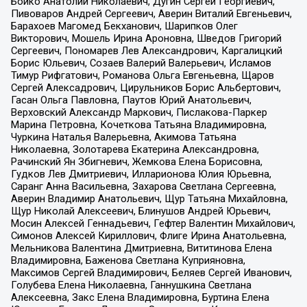
Бойко Анатолий Николаевич, Дугин Сергей Георгиевич,
Пивоваров Андрей Сергеевич, Аверин Виталий Евгеньевич,
Барахоев Магомед Бекханович, Шарипков Олег
Викторович, Мошель Ирина Ароновна, Шведов Григорий
Сергеевич, Пономарев Лев Александрович, Каргалицкий
Борис Юльевич, Созаев Валерий Валерьевич, Исламов
Тимур Рифгатович, Романова Ольга Евгеньевна, Щаров
Сергей Алексадрович, Цирульников Борис Альбертович,
Гасан Ольга Павловна, Паутов Юрий Анатольевич,
Верховский Александр Маркович, Пислакова-Паркер
Марина Петровна, Кочеткова Татьяна Владимировна,
Чуркина Наталья Валерьевна, Акимова Татьяна
Николаевна, Золотарева Екатерина Александровна,
Рачинский Ян Збигневич, Жемкова Елена Борисовна,
Гудков Лев Дмитриевич, Илларионова Юлия Юрьевна,
Саранг Анна Васильевна, Захарова Светлана Сергеевна,
Аверин Владимир Анатольевич, Щур Татьяна Михайловна,
Щур Николай Алексеевич, Блинушов Андрей Юрьевич,
Мосин Алексей Геннадьевич, Гефтер Валентин Михайлович,
Симонов Алексей Кириллович, Флиге Ирина Анатольевна,
Мельникова Валентина Дмитриевна, Вититинова Елена
Владимировна, Баженова Светлана Куприяновна,
Максимов Сергей Владимирович, Беляев Сергей Иванович,
Голубева Елена Николаевна, Ганнушкина Светлана
Алексеевна, Закс Елена Владимировна, Буртина Елена