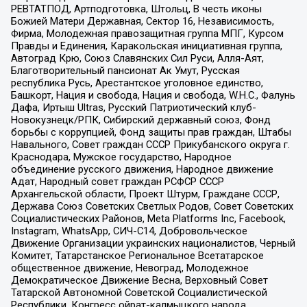
РЕВТАТПОД, Артподготовка, Штольц, В честь иконы
Божией Матери Державная, Сектор 16, Независимость,
Фирма, Молодежная правозащитная группа МПГ, Курсом
Правды и Единения, Каракольская инициативная группа,
Автоград Крю, Союз Славянских Сил Руси, Алля-Аят,
Благотворительный пансионат Ак Умут, Русская
республика Русь, Арестантское уголовное единство,
Башкорт, Нация и свобода, Нация и свобода, W.H.С., Фалунь
Дафа, Иртыш Ultras, Русский Патриотический клуб-
Новокузнецк/РПК, Сибирский державный союз, Фонд
борьбы с коррупцией, Фонд защиты прав граждан, Штабы
Навального, Совет граждан СССР Прикубанского округа г.
Краснодара, Мужское государство, Народное
объединение русского движения, Народное движение
Адат, Народный совет граждан РСФСР СССР
Архангельской области, Проект Штурм, Граждане СССР,
Держава Союз Советских Светлых Родов, Совет Советских
Социалистических Районов, Meta Platforms Inc, Facebook,
Instagram, WhatsApp, СИЧ-С14, Добровольческое
Движение Организации украинских националистов, Черный
Комитет, Татарстанское Региональное Всетатарское
общественное движение, Невоград, Молодежное
Демократическое Движение Весна, Верховный Совет
Татарской Автономной Советской Социалистической
Республики, Конгресс ойрат-калмыцкого народа,