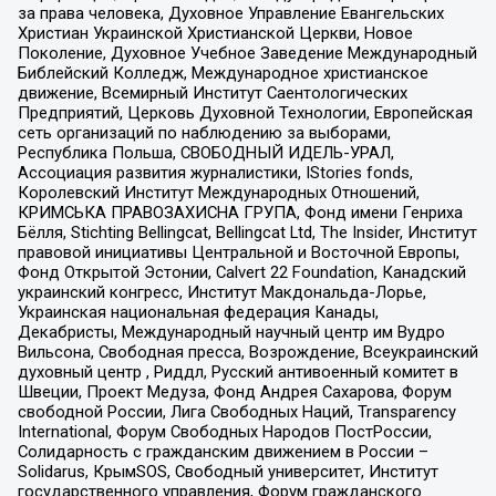
за права человека, Духовное Управление Евангельских
Христиан Украинской Христианской Церкви, Новое
Поколение, Духовное Учебное Заведение Международный
Библейский Колледж, Международное христианское
движение, Всемирный Институт Саентологических
Предприятий, Церковь Духовной Технологии, Европейская
сеть организаций по наблюдению за выборами,
Республика Польша, СВОБОДНЫЙ ИДЕЛЬ-УРАЛ,
Ассоциация развития журналистики, IStories fonds,
Королевский Институт Международных Отношений,
КРИМСЬКА ПРАВОЗАХИСНА ГРУПА, Фонд имени Генриха
Бёлля, Stichting Bellingcat, Bellingcat Ltd, The Insider, Институт
правовой инициативы Центральной и Восточной Европы,
Фонд Открытой Эстонии, Calvert 22 Foundation, Канадский
украинский конгресс, Институт Макдональда-Лорье,
Украинская национальная федерация Канады,
Декабристы, Международный научный центр им Вудро
Вильсона, Свободная пресса, Возрождение, Всеукраинский
духовный центр , Риддл, Русский антивоенный комитет в
Швеции, Проект Медуза, Фонд Андрея Сахарова, Форум
свободной России, Лига Свободных Наций, Transparеncy
International, Форум Свободных Народов ПостРоссии,
Солидарность с гражданским движением в России –
Solidarus, КрымSOS, Свободный университет, Институт
государственного управления, Форум гражданского