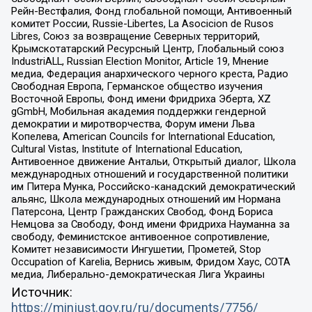
Рейн-Вестфалия, Фонд глобальной помощи, Антивоенный
комитет России, Russie-Libertes, La Asocicion de Rusos
Libres, Союз за возвращение Северных территорий,
Крымскотатарский Ресурсный Центр, Глобальный союз
IndustriALL, Russian Election Monitor, Article 19, Мнение
медиа, Федерация анархического черного креста, Радио
Свободная Европа, Германское общество изучения
Восточной Европы, Фонд имени Фридриха Эберта, XZ
gGmbH, Мобильная академия поддержки гендерной
демократии и миротворчества, Форум имени Льва
Копелева, American Councils for International Education,
Cultural Vistas, Institute of International Education,
Антивоенное движение Антальи, Открытый диалог, Школа
международных отношений и государственной политики
им Питера Мунка, Российско-канадский демократический
альянс, Школа международных отношений им Нормана
Патерсона, Центр Гражданских Свобод, Фонд Бориса
Немцова за Свободу, Фонд имени Фридриха Науманна за
свободу, Феминистское антивоенное сопротивление,
Комитет независимости Ингушетии, Прометей, Stop
Occupation of Karelia, Вернись живым, Фридом Хаус, СОТА
медиа, Либерально-демократическая Лига Украины
Источник:
https://minjust.gov.ru/ru/documents/7756/