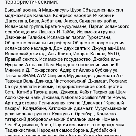
террористическими:
Высший военный Маджлисуль Шура Объединенных сил
моджахедов Кавказа, Конгресс народов Ичкерии и
Дагестана, База, Асбат аль-Ансар, Священная война,
Исламская группа, Братья-мусульмане, Партия исламского
освобождения, Лашкар-И-Тайба, Исламская группа,
Движение Талибан, Исламская партия Туркестана,
Общество социальных реформ, Общество возрождения
исламского наследия, Дом двух святых, Джунд аш-Шам,
Исламский джихад, Аль-Каида, Имарат Кавказ, АБТО,
Правый сектор, Исламское государство, Джабха аль-
Нусра ли-Ахль аш-Шам, Народное ополчение имени К.
Минина и Д. Пожарского, Аджр от Аллаха Субхану уа
Тагьаля SHAM, АУМ Синрике, Муджахеды джамаата Ат-
Тавхида Валь-Джихад, Чистопольский Джамаат, Рохнамо
ба суи давлати исломи, Террористическое сообщество
Сеть, Катиба Таухид валь-Джихад, Хайят Тахрир аш-Шам,
Ахлю Сунна Валь Джамаа, National Socialism/White Power,
Артподготовка, Религиозная группа “Джамаат “Красный
пахарь”, Колумбайн, Хатлонский джамаат, Мусульманская
религиозная группа п. Кушкуль г. Оренбург, Крымско-
татарский добровольческий батальон имени Номана
Челебиджихана, Азов, Партия исламского возрождения
Таджикистана, Народная самооборона, Дуббайский
джамаат, московская ячейка, Батал-Хаджи Белхороев,