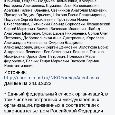
Юрьевна, Гендель Людмила Залмановна, Кокорина
Екатерина Алексеевна, Шуманов Илья Вячеславович,
Арапова Галина Юрьевна, Свечников Анатолий Мариевич,
Прохоров Вадим Юрьевич, Шахова Елена Владимировна,
Подузов Сергей Васильевич, Протасова Ирина
Вячеславовна, Литинский Леонид Борисович, Лукашевский
Сергей Маркович, Бахмин Вячеслав Иванович, Шабад
Анатолий Ефимович, Сухих Дарья Николаевна, Орлов Олег
Петрович, Добровольская Анна Дмитриевна, Королева
Александра Евгеньевна, Смирнов Владимир
Александрович, Вицин Сергей Ефимович, Золотухин Борис
Андреевич, Левинсон Лев Семенович, Локшина Татьяна
Иосифовна, Орлов Олег Петрович, Полякова Мара
Федоровна, Резник Генри Маркович, Захаров Герман
Константинович
Источник:
http://unro.minjust.ru/NKOForeignAgent.aspx
данные на
24.03.2022
* Единый федеральный список организаций, в
том числе иностранных и международных
организаций, признанных в соответствии с
законодательством Российской Федерации