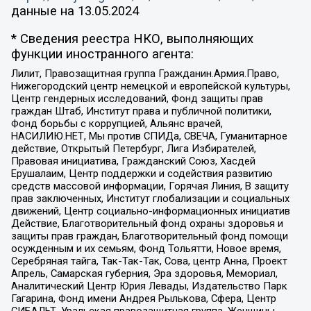
данные на
13.05.2024
* Сведения реестра НКО, выполняющих
функции иностранного агента:
Лилит, Правозащитная группа Гражданин.Армия.Право,
Нижегородский центр немецкой и европейской культуры,
Центр гендерных исследований, Фонд защиты прав
граждан Штаб, Институт права и публичной политики,
Фонд борьбы с коррупцией, Альянс врачей,
НАСИЛИЮ.НЕТ, Мы против СПИДа, СВЕЧА, Гуманитарное
действие, Открытый Петербург, Лига Избирателей,
Правовая инициатива, Гражданский Союз, Хасдей
Ерушалаим, Центр поддержки и содействия развитию
средств массовой информации, Горячая Линия, В защиту
прав заключенных, Институт глобализации и социальных
движений, Центр социально-информационных инициатив
Действие, Благотворительный фонд охраны здоровья и
защиты прав граждан, Благотворительный фонд помощи
осужденным и их семьям, Фонд Тольятти, Новое время,
Серебряная тайга, Так-Так-Так, Сова, центр Анна, Проект
Апрель, Самарская губерния, Эра здоровья, Мемориал,
Аналитический Центр Юрия Левады, Издательство Парк
Гагарина, Фонд имени Андрея Рылькова, Сфера, Центр
СИБАЛЬТ, Уральская правозащитная группа, Женщины