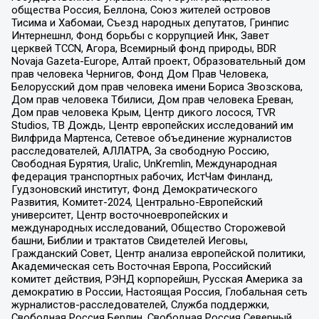
общества Россия, Беллона, Союз жителей островов
Тисима и Хабомаи, Съезд народных депутатов, Гринпис
Интернешнл, Фонд борьбы с коррупцией Инк, Завет
церквей TCCN, Агора, Всемирный фонд природы, BDR
Novaja Gazeta-Europe, Алтай проект, Образовательный дом
прав человека Чернигов, Фонд Дом Прав Человека,
Белорусский дом прав человека имени Бориса Звозскова,
Дом прав человека Тбилиси, Дом прав человека Ереван,
Дом прав человека Крым, Центр дикого лосося, TVR
Studios, ТВ Дождь, Центр европейских исследований им
Вилфрида Мартенса, Сетевое объединение журналистов
расследователей, АЛЛАТРА, За свободную Россию,
Свободная Бурятия, Uralic, UnKremlin, Международная
федерация транспортных рабочих, ИстЧам Финланд,
Гудзоновский институт, Фонд Демократического
Развития, Комитет-2024, Центрально-Европейский
университет, Центр восточноевропейских и
международных исследований, Общество Сторожевой
башни, Библии и трактатов Свидетелей Иеговы,
Гражданский Совет, Центр анализа европейской политики,
Академическая сеть Восточная Европа, Российский
комитет действия, РЭНД корпорейшн, Русская Америка за
демократию в России, Настоящая Россия, Глобальная сеть
журналистов-расследователей, Служба поддержки,
Свободная Россия Берлин, Свободная Россия Северный