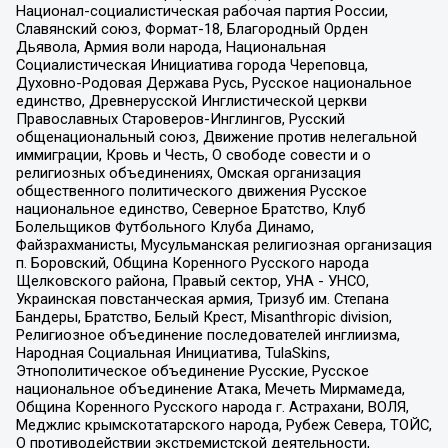
Национал-социалистическая рабочая партия России,
Славянский союз, Формат-18, Благородный Орден
Дьявола, Армия воли народа, Национальная
Социалистическая Инициатива города Череповца,
Духовно-Родовая Держава Русь, Русское национальное
единство, Древнерусской Инглистической церкви
Православных Староверов-Инглингов, Русский
общенациональный союз, Движение против нелегальной
иммиграции, Кровь и Честь, О свободе совести и о
религиозных объединениях, Омская организация
общественного политического движения Русское
национальное единство, Северное Братство, Клуб
Болельщиков Футбольного Клуба Динамо,
Файзрахманисты, Мусульманская религиозная организация
п. Боровский, Община Коренного Русского народа
Щелковского района, Правый сектор, УНА - УНСО,
Украинская повстанческая армия, Тризуб им. Степана
Бандеры, Братство, Белый Крест, Misanthropic division,
Религиозное объединение последователей инглиизма,
Народная Социальная Инициатива, TulaSkins,
Этнополитическое объединение Русские, Русское
национальное объединение Атака, Мечеть Мирмамеда,
Община Коренного Русского народа г. Астрахани, ВОЛЯ,
Меджлис крымскотатарского народа, Рубеж Севера, ТОЙС,
О противодействии экстремистской деятельности,