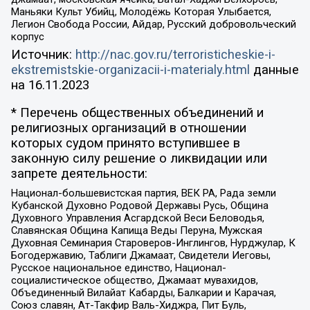
Маньяки Культ Убийц, Молодёжь Которая Улыбается,
Легион Свобода России, Айдар, Русский добровольческий
корпус
Источник:
http://nac.gov.ru/terroristicheskie-i-
ekstremistskie-organizacii-i-materialy.html
данные
на
16.11.2023
* Перечень общественных объединений и
религиозных организаций в отношении
которых судом принято вступившее в
законную силу решение о ликвидации или
запрете деятельности:
Национал-большевистская партия, ВЕК РА, Рада земли
Кубанской Духовно Родовой Державы Русь, Община
Духовного Управления Асгардской Веси Беловодья,
Славянская Община Капища Веды Перуна, Мужская
Духовная Семинария Староверов-Инглингов, Нурджулар, К
Богодержавию, Таблиги Джамаат, Свидетели Иеговы,
Русское национальное единство, Национал-
социалистическое общество, Джамаат мувахидов,
Объединенный Вилайат Кабарды, Балкарии и Карачая,
Союз славян, Ат-Такфир Валь-Хиджра, Пит Буль,