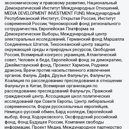
экономическому и правовому развитию, Национальный
Демократический Институт Международных Отношений,
MEDIA DEVELOPMENT INVESTMENT FUND, Международный
Республиканский Институт, Открытая Россия, Институт
современной России, Черноморский фонд регионального
сотрудничества, Европейская Платформа за
Демократические Выборы, Международный центр
электоральных исследований, Германский фонд Маршалла
Соединенных Штатов, Тихоокеанский центр защиты
окружающей среды и природных ресурсов, Свободная
Россия, Всемирный конгресс украинцев, Атлантический
совет, Человек в беде, Европейский фонд за демократию,
Джеймстаунский фонд, Прожект Хармони, Родники
дракона, Врачи против насильственного извлечения
органов, Фалунь Дафа, Друзья Фалуньгун, Фалуньгун,
Коалиция по расследованию преследования в отношении
Фалуньгун в Китае, Всемирная организация по
расследованию преследований Фалуньгун, Пражский
гражданский центр, Ассоциация школ политических
исследований при Совете Европы, Центр либеральной
современности, Форум русскоязычных европейцев,
Немецко-русский обмен, Бард колледж, Европейский
выбор, Фонд Ходорковского, Оксфордский российский
фонд, Фонд Будущее России, Компания свободы
информации, Проект Медиа, Международное партнерство