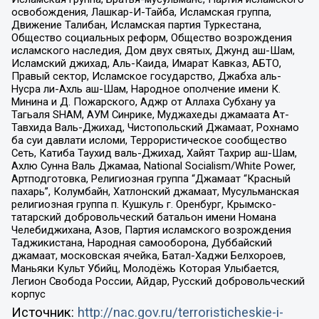
освобождения, Лашкар-И-Тайба, Исламская группа,
Движение Талибан, Исламская партия Туркестана,
Общество социальных реформ, Общество возрождения
исламского наследия, Дом двух святых, Джунд аш-Шам,
Исламский джихад, Аль-Каида, Имарат Кавказ, АБТО,
Правый сектор, Исламское государство, Джабха аль-
Нусра ли-Ахль аш-Шам, Народное ополчение имени К.
Минина и Д. Пожарского, Аджр от Аллаха Субхану уа
Тагьаля SHAM, АУМ Синрике, Муджахеды джамаата Ат-
Тавхида Валь-Джихад, Чистопольский Джамаат, Рохнамо
ба суи давлати исломи, Террористическое сообщество
Сеть, Катиба Таухид валь-Джихад, Хайят Тахрир аш-Шам,
Ахлю Сунна Валь Джамаа, National Socialism/White Power,
Артподготовка, Религиозная группа “Джамаат “Красный
пахарь”, Колумбайн, Хатлонский джамаат, Мусульманская
религиозная группа п. Кушкуль г. Оренбург, Крымско-
татарский добровольческий батальон имени Номана
Челебиджихана, Азов, Партия исламского возрождения
Таджикистана, Народная самооборона, Дуббайский
джамаат, московская ячейка, Батал-Хаджи Белхороев,
Маньяки Культ Убийц, Молодёжь Которая Улыбается,
Легион Свобода России, Айдар, Русский добровольческий
корпус
Источник:
http://nac.gov.ru/terroristicheskie-i-