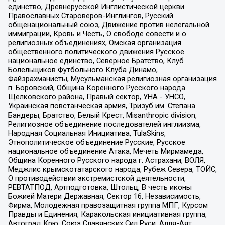
единство, Древнерусской Инглистической церкви
Православных Староверов-Инглингов, Русский
общенациональный союз, Движение против нелегальной
иммиграции, Кровь и Честь, О свободе совести и о
религиозных объединениях, Омская организация
общественного политического движения Русское
национальное единство, Северное Братство, Клуб
Болельщиков Футбольного Клуба Динамо,
Файзрахманисты, Мусульманская религиозная организация
п. Боровский, Община Коренного Русского народа
Щелковского района, Правый сектор, УНА - УНСО,
Украинская повстанческая армия, Тризуб им. Степана
Бандеры, Братство, Белый Крест, Misanthropic division,
Религиозное объединение последователей инглиизма,
Народная Социальная Инициатива, TulaSkins,
Этнополитическое объединение Русские, Русское
национальное объединение Атака, Мечеть Мирмамеда,
Община Коренного Русского народа г. Астрахани, ВОЛЯ,
Меджлис крымскотатарского народа, Рубеж Севера, ТОЙС,
О противодействии экстремистской деятельности,
РЕВТАТПОД, Артподготовка, Штольц, В честь иконы
Божией Матери Державная, Сектор 16, Независимость,
Фирма, Молодежная правозащитная группа МПГ, Курсом
Правды и Единения, Каракольская инициативная группа,
Автоград Крю, Союз Славянских Сил Руси, Алля-Аят,