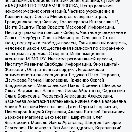
независимых социологических исследований, Сутяжник,
АКАДЕМИЯ ПО ПРАВАМ ЧЕЛОВЕКА, Центр развития
некоммерческих организаций, Частное учреждение в
Калининграде Совета Министров северных стран,
Гражданское содействие, Трансперенси Интернешнл-Р,
Центр Защиты Прав Средств Массовой Информации,
Институт развития прессы - Сибирь, Частное учреждение в
Санкт-Петербурге Совета Министров Северных Стран,
Фонд поддержки свободы прессы, Гражданский контроль,
Человек и Закон, Общественная комиссия по сохранению
наследия академика Сахарова, Информационное
агентство МЕМО. РУ, Институт региональной прессы,
Институт Развития Свободы Информации, Экозащита!-
Женсовет, Общественный вердикт, Евразийская
антимонопольная ассоциация, Бедушев Петр Петрович,
Дзугкоева Регина Николаевна, Кривенко Сергей
Владимирович, Милославский Павел Юрьевич, Шнырова
Ольга Вадимовна, Чанышева Лилия Айратовна, Сидорович
Ольга Борисовна, Туровский Александр Алексеевич,
Васильева Анастасия Евгеньевна, Ривина Анна Валерьевна,
Бойко Анатолий Николаевич, Дугин Сергей Георгиевич,
Пивоваров Андрей Сергеевич, Аверин Виталий Евгеньевич,
Барахоев Магомед Бекханович, Шарипков Олег
Викторович, Мошель Ирина Ароновна, Шведов Григорий
Сергеевич, Пономарев Лев Александрович, Каргалицкий