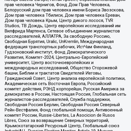
прав человека Чернигов, Фонд Дом Прав Человека,
Белорусский дом прав человека имени Бориса Звозскова,
Дом прав человека Тбилиси, Дом прав человека Ереван,
Дом прав человека Крым, Центр дикого лосося, TVR
Studios, ТВ Дождь, Центр европейских исследований им
Вилфрида Мартенса, Сетевое объединение журналистов
расследователей, АЛЛАТРА, За свободную Россию,
Свободная Бурятия, Uralic, UnKremlin, Международная
федерация транспортных рабочих, ИстЧам Финланд,
Гудзоновский институт, Фонд Демократического
Развития, Комитет-2024, Центрально-Европейский
университет, Центр восточноевропейских и
международных исследований, Общество Сторожевой
башни, Библии и трактатов Свидетелей Иеговы,
Гражданский Совет, Центр анализа европейской политики,
Академическая сеть Восточная Европа, Российский
комитет действия, РЭНД корпорейшн, Русская Америка за
демократию в России, Настоящая Россия, Глобальная сеть
журналистов-расследователей, Служба поддержки,
Свободная Россия Берлин, Свободная Россия Северный
Рейн-Вестфалия, Фонд глобальной помощи, Антивоенный
комитет России, Russie-Libertes, La Asocicion de Rusos
Libres, Союз за возвращение Северных территорий,
Крымскотатарский Ресурсный Центр, Глобальный союз