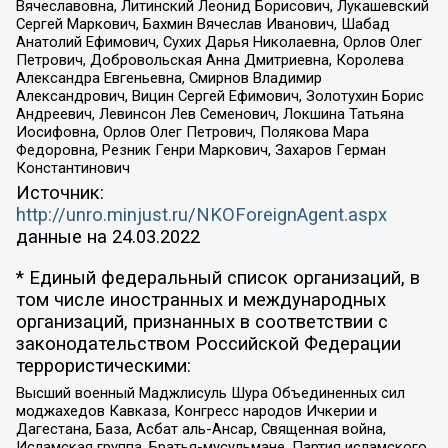
Вячеславовна, Литинский Леонид Борисович, Лукашевский
Сергей Маркович, Бахмин Вячеслав Иванович, Шабад
Анатолий Ефимович, Сухих Дарья Николаевна, Орлов Олег
Петрович, Добровольская Анна Дмитриевна, Королева
Александра Евгеньевна, Смирнов Владимир
Александрович, Вицин Сергей Ефимович, Золотухин Борис
Андреевич, Левинсон Лев Семенович, Локшина Татьяна
Иосифовна, Орлов Олег Петрович, Полякова Мара
Федоровна, Резник Генри Маркович, Захаров Герман
Константинович
Источник:
http://unro.minjust.ru/NKOForeignAgent.aspx
данные на
24.03.2022
* Единый федеральный список организаций, в
том числе иностранных и международных
организаций, признанных в соответствии с
законодательством Российской Федерации
террористическими:
Высший военный Маджлисуль Шура Объединенных сил
моджахедов Кавказа, Конгресс народов Ичкерии и
Дагестана, База, Асбат аль-Ансар, Священная война,
Исламская группа, Братья-мусульмане, Партия исламского