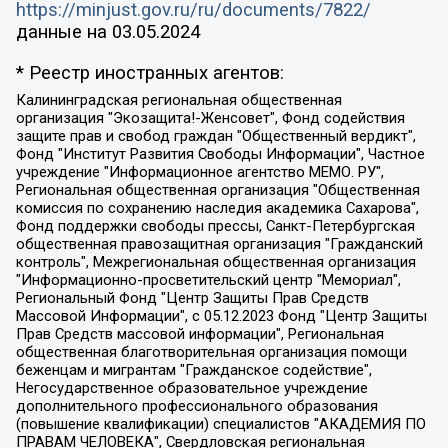
https://minjust.gov.ru/ru/documents/7822/
данные на
03.05.2024
* Реестр иностранных агентов:
Калининградская региональная общественная организация "Экозащита!-Женсовет", Фонд содействия защите прав и свобод граждан "Общественный вердикт", Фонд "Институт Развития Свободы Информации", Частное учреждение "Информационное агентство МЕМО. РУ", Региональная общественная организация "Общественная комиссия по сохранению наследия академика Сахарова", Фонд поддержки свободы прессы, Санкт-Петербургская общественная правозащитная организация "Гражданский контроль", Межрегиональная общественная организация "Информационно-просветительский центр "Мемориал", Региональный Фонд "Центр Защиты Прав Средств Массовой Информации", с 05.12.2023 Фонд "Центр Защиты Прав Средств массовой информации", Региональная общественная благотворительная организация помощи беженцам и мигрантам "Гражданское содействие", Негосударственное образовательное учреждение дополнительного профессионального образования (повышение квалификации) специалистов "АКАДЕМИЯ ПО ПРАВАМ ЧЕЛОВЕКА", Свердловская региональная общественная организация "Сутяжник", Автономная некоммерческая организация "Центр независимых социологических исследований", Союз общественных объединений "Российский исследовательский центр по правам человека", Региональное общественное учреждение научно-информационный центр "МЕМОРИАЛ", Некоммерческая организация "Фонд защиты гласности", Автономная некоммерческая организация "Институт прав человека", Городская общественная организация "Екатеринбургское общество "МЕМОРИАЛ", Городская общественная организация "Рязанское историко-просветительское и правозащитное общество "Мемориал" (Рязанский Мемориал), Челябинский региональный орган общественной самодеятельности – женское общественное объединение "Женщины Евразии", Челябинский региональный орган общественной самодеятельности "Уральская правозащитная группа", Фонд содействия защите здоровья и социальной справедливости имени Андрея Рылькова, Автономная Некоммерческая Организация "Аналитический Центр Юрия Левады", Автономная некоммерческая организация социальной поддержки населения "Проект Апрель", Региональная общественная организация помощи женщинам и детям, находящимся в кризисной ситуации "Информационно-методический центр "Анна", Фонд содействия развитию массовых коммуникаций и правовому просвещению "Так-так-Так", Фонд содействия устойчивому развитию "Серебряная тайга", Свердловский региональный общественный фонд социальных проектов "Новое время", "Idel.Реалии", Кавказ.Реалии, Крым.Реалии, Телеканал Настоящее Время, Татаро-башкирская служба Радио Свобода (Azatliq Radiosi), Радио Свободная Европа/Радио Свобода (PCE/PC), "Сибирь.Реалии", "Фактограф", Благотворительный фонд помощи осужденным и их семьям, Автономная некоммерческая организация "Институт глобализации и социальных движений", Фонд "В защиту прав заключенных", Частное учреждение "Центр поддержки и содействия развитию средств массовой информации", Пензенский региональный общественный благотворительный фонд "Гражданский союз", "Север.Реалии", Некоммерческая организация Фонд "Правовая инициатива", Общество с ограниченной ответственностью "Радио Свободная Европа/Радио Свобода", Чешское информационное агентство "MEDIUM-ORIENT", Красноярская региональная общественная организация "Мы против СПИДа", Камалягин Денис Николаевич, Маркелов Сергей Евгеньевич, Пономарев Лев Александрович, Савицкая Людмила Алексеевна, Автономная некоммерческая организация "Центр по работе с проблемой насилия "НАСИЛИЮ.НЕТ", Межрегиональный профессиональный союз работников здравоохранения "Альянс врачей", Юридическое лицо, зарегистрированное в Латвийской Республике, SIA "Medusa Project" (регистрационный номер 40103797863, дата регистрации 10.06.2014), Некоммерческая организация "Фонд по борьбе с коррупцией", Автономная некоммерческая организация "Институт права и публичной политики", Баданин Роман Сергеевич, Гликин Максим Александрович, Железнова Мария Михайловна, Лукьянова Юлия Сергеевна, Маетная Елизавета Витальевна, Маняхин Петр Борисович, Чуракова Ольга Владимировна, Ярош Юлия Петровна, Юридическое лицо "The Insider SIA", зарегистрированное в Риге, Латвийская Республика (дата регистрации 26.06.2015), являющееся администратором доменного имени интернет-издания "The Insider SIA", https://theins.ru, Постернак Алексей Евгеньевич, Рубин Михаил Аркадьевич, Анин Роман Александрович, Юридическое лицо Istories fonds, зарегистрированное в Латвийской Республике (регистрационный номер 50008295751, дата регистрации 24.02.2020), Великовский Дмитрий Александрович, Долинина Ирина Николаевна, Мароховская Алеся Алексеевна, Шлейнов Роман Юрьевич, Шмагун Олеся Валентиновна, Общество с ограниченной ответственностью "Альтаир 2021", Общество с ограниченной ответственностью "Вега 2021", Общество с ограниченной ответственностью "Главный редактор 2021", Общество с ограниченной ответственностью "Ромашки монолит", Важенков Артем Валерьевич, Ивановская областная общественная организация "Центр гендерных исследований", Гурман Юрий Альбертович, Медиапроект "ОВД-Инфо", Егоров Владимир Владимирович, Жилинский Владимир Александрович, Общество с ограниченной ответственностью "ЗП", Иванова София Юрьевна, Карезина Инна Павловна, Кильтау Екатерина Викторовна, Петров Алексей Викторович, Пискунов Сергей Евгеньевич, Смирнов Сергей Сергеевич, Тихонов Михаил Сергеевич, Общество с ограниченной ответственностью "ЖУРНАЛИСТ-ИНОСТРАННЫЙ АГЕНТ", Арапова Галина Юрьевна, Вольтская Татьяна Анатольевна, Американская компания "Mason G.E.S. Anonymous Foundation" (США), являющаяся владельцем интернет-издания https://mnews.world/, Компания "Stichting Bellingcat", зарегистрированная в Нидерландах (дата регистрации 11.07.2018), Захаров Андрей Вячеславович, Клепиковская Екатерина Дмитриевна, Общество с ограниченной ответственностью "МЕМО", Перл Роман Александрович, Симонов Евгений Алексеевич, Соловьева Елена Анатольевна, Сотников Даниил Владимирович, Сурначева Елизавета Дмитриевна, Автономная некоммерческая организация по защите прав человека и информированию населения "Якутия – Наше Мнение", Общество с ограниченной ответственностью "Москоу диджитал медиа", с 26.01.2023 Общество с ограниченной ответственностью "Чайка Белые сады", Ветошкина Валерия Валерьевна, Заговора Максим Александрович, Межрегиональное общественное движение "Российская ЛГБТ - сеть", Оленичев Максим Владимирович, Павлов Иван Юрьевич, Скворцова Елена Сергеевна, Общество с ограниченной ответственностью "Как бы инагент", Кочетков Игорь Викторович, Общество с ограниченной ответственностью "Честные выборы", Еланчик Олег Александрович, Общество с ограниченной ответственностью "Нобелевский призыв", Гималова Регина Эмилевна, Григорьев Андрей Валерьевич, Григорьева Алина Александровна, Ассоциация по содействию защите прав призывников, альтернативнослужащих и военнослужащих "Правозащитная группа "Гражданин.Армия.Право", Хисамова Регина Фаритовна, Автономная некоммерческая организация по реализации социально-правовых программ "Лилит", Дальневосточное общественное движение "Маяк", Санкт-Петербургская ЛГБТ-инициативная группа "Выход", Инициативная группа ЛГБТ+ "Реверс", Алексеев Андрей Викторович, Бекбулатова Таисия Львовна, Беляев Иван Михайлович, Владыкина Елена Сергеевна, Гельман Марат Александрович, Никульшина Вероника Юрьевна, Толоконникова Надежда Андреевна, Шендерович Виктор Анатольевич, Общество с ограниченной ответственностью "Данное сообщение", Общество с ограниченной ответственностью Издательский дом "Новая глава", Айнбиндер Александра Александровна, Московский комьюнити-центр для ЛГБТ+инициатив, Благотворительный фонд развития филантропии, Deutsche Welle (Германия, Kurt-Schumacher-Strasse 3, 53113 Bonn), Борзунова Мария Михайловна, Воробьев Виктор Викторович, Голубева Анна Львовна, Константинова Алла Михайловна, Малкова Ирина Владимировна, Мурадов Мурад Абдулгалимович, Осетинская Елизавета Николаевна, Понасенков Евгений Николаевич, Ганапольский Матвей Юрьевич, Киселев Евгений Алексеевич, Борухович Ирина Григорьевна, Дремин Иван Тимофеевич, Дубровский Дмитрий Викторович, Красноярская региональная общественная организация поддержки и развития альтернативных образовательных технологий и межкультурных коммуникаций "ИНТЕРРА", Маяковская Екатерина Алексеевна, Фейгин Марк Захарович, Филимонов Андрей Викторович, Дзугкоева Регина Николаевна, Доброхотов Роман Александрович, Дудь Юрий Александрович, Елкин Сергей Владимирович, Кругликов Кирилл Игоревич, Сабунаева Мария Леонидовна, Семенов Алексей Владимирович, Шаинян Карен Багратович, Шульман Екатерина Михайловна, Асафьев Артур Валерьевич, Вахштайн Виктор Семенович, Венедиктов Алексей Алексеевич, Лушникова Екатерина Евгеньевна, Волков Леонид Михайлович, Невзоров Александр Глебович, Пархоменко Сергей Борисович, Сироткин Ярослав Николаевич, Кара-Мурза Владимир Владимирович, Баранова Наталья Владимировна, Гозман Леонид Яковлевич, Кагарлицкий Борис Юльевич, Климарев Михаил Валерьевич, Милов Владимир Станиславович, Автономная некоммерческая организация Краснодарский центр современного искусства "Типография", Моргенштерн Алишер Тагирович, Соболь Любовь Эдуардовна, Общество с ограниченной ответственностью "ЛИЗА НОРМ", Каспаров Гарри Кимович, Ходорковский Михаил Борисович, Общество с ограниченной ответственностью "Апрельские тезисы", Данилович Ирина Брониславовна, Кашин Олег Владимирович, Петров Николай Владимирович, Пивоваров Алексей Владимирович, Соколов Михаил Владимирович, Цветкова Юлия Владимировна, Чичваркин Евгений Александрович, Комитет против пыток/Команда против пыток, Общество с ограниченной ответственностью "Первый научный", Общество с ограниченной ответственностью "Вертолет и ко", Белоцерковская Вероника Борисовна, Кац Максим Евгеньевич, Лазарева Татьяна Юрьевна, Шаведдинов Руслан Табризович, Яшин Илья Валерьевич, Общество с ограниченной ответственностью "Иноагент ААВ", Алешковский Дмитрий Петрович, Альбац Евгения Марковна, Быков Дмитрий Львович, Галямина Юлия Евгеньевна, Лойко Сергей Леонидович, Мартынов Кирилл Константинович, Медведев Сергей Александрович, Крашенинников Федор Геннадиевич, Гордеева Катерина Вл