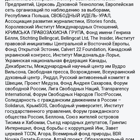
Предприятий, Церковь Духовной Технологии, Европейская
сеть организаций по наблюдению за выборами,
Республика Польша, СВОБОДНЫЙ ИДЕЛЬ-УРАЛ,
Ассоциация развития журналистики, IStories fonds,
Королевский Институт Международных Отношений,
КРИМСЬКА ПРАВОЗАХИСНА ГРУПА, Фонд имени Генриха
Бёлля, Stichting Bellingcat, Bellingcat Ltd, The Insider, Институт
правовой инициативы Центральной и Восточной Европы,
Фонд Открытой Эстонии, Calvert 22 Foundation, Канадский
украинский конгресс, Институт Макдональда-Лорье,
Украинская национальная федерация Канады,
Декабристы, Международный научный центр им Вудро
Вильсона, Свободная пресса, Возрождение, Всеукраинский
духовный центр , Риддл, Русский антивоенный комитет в
Швеции, Проект Медуза, Фонд Андрея Сахарова, Форум
свободной России, Лига Свободных Наций, Transparеncy
International, Форум Свободных Народов ПостРоссии,
Солидарность с гражданским движением в России –
Solidarus, КрымSOS, Свободный университет, Институт
государственного управления, Форум гражданского
общества Россия, Беллона, Союз жителей островов
Тисима и Хабомаи, Съезд народных депутатов, Гринпис
Интернешнл, Фонд борьбы с коррупцией Инк, Завет
церквей TCCN, Агора, Всемирный фонд природы, BDR
Novaja Gazeta-Europe, Алтай проект, Образовательный дом