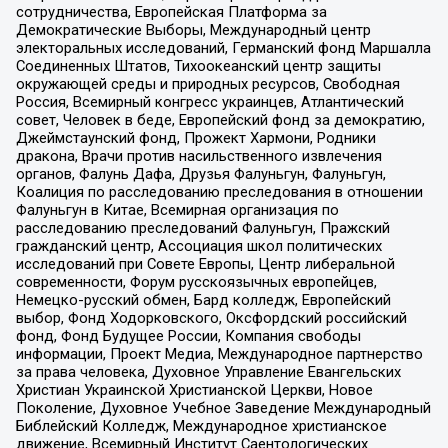
сотрудничества, Европейская Платформа за
Демократические Выборы, Международный центр
электоральных исследований, Германский фонд Маршалла
Соединенных Штатов, Тихоокеанский центр защиты
окружающей среды и природных ресурсов, Свободная
Россия, Всемирный конгресс украинцев, Атлантический
совет, Человек в беде, Европейский фонд за демократию,
Джеймстаунский фонд, Прожект Хармони, Родники
дракона, Врачи против насильственного извлечения
органов, Фалунь Дафа, Друзья Фалуньгун, Фалуньгун,
Коалиция по расследованию преследования в отношении
Фалуньгун в Китае, Всемирная организация по
расследованию преследований Фалуньгун, Пражский
гражданский центр, Ассоциация школ политических
исследований при Совете Европы, Центр либеральной
современности, Форум русскоязычных европейцев,
Немецко-русский обмен, Бард колледж, Европейский
выбор, Фонд Ходорковского, Оксфордский российский
фонд, Фонд Будущее России, Компания свободы
информации, Проект Медиа, Международное партнерство
за права человека, Духовное Управление Евангельских
Христиан Украинской Христианской Церкви, Новое
Поколение, Духовное Учебное Заведение Международный
Библейский Колледж, Международное христианское
движение, Всемирный Институт Саентологических