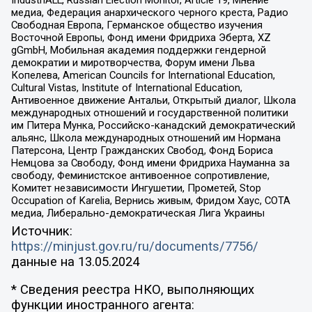
IndustriALL, Russian Election Monitor, Article 19, Мнение
медиа, Федерация анархического черного креста, Радио
Свободная Европа, Германское общество изучения
Восточной Европы, Фонд имени Фридриха Эберта, XZ
gGmbH, Мобильная академия поддержки гендерной
демократии и миротворчества, Форум имени Льва
Копелева, American Councils for International Education,
Cultural Vistas, Institute of International Education,
Антивоенное движение Антальи, Открытый диалог, Школа
международных отношений и государственной политики
им Питера Мунка, Российско-канадский демократический
альянс, Школа международных отношений им Нормана
Патерсона, Центр Гражданских Свобод, Фонд Бориса
Немцова за Свободу, Фонд имени Фридриха Науманна за
свободу, Феминистское антивоенное сопротивление,
Комитет независимости Ингушетии, Прометей, Stop
Occupation of Karelia, Вернись живым, Фридом Хаус, СОТА
медиа, Либерально-демократическая Лига Украины
Источник:
https://minjust.gov.ru/ru/documents/7756/
данные на
13.05.2024
* Сведения реестра НКО, выполняющих
функции иностранного агента: