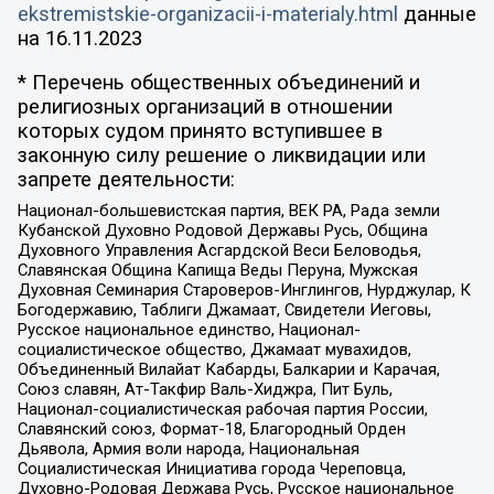
ekstremistskie-organizacii-i-materialy.html
данные
на
16.11.2023
* Перечень общественных объединений и
религиозных организаций в отношении
которых судом принято вступившее в
законную силу решение о ликвидации или
запрете деятельности:
Национал-большевистская партия, ВЕК РА, Рада земли
Кубанской Духовно Родовой Державы Русь, Община
Духовного Управления Асгардской Веси Беловодья,
Славянская Община Капища Веды Перуна, Мужская
Духовная Семинария Староверов-Инглингов, Нурджулар, К
Богодержавию, Таблиги Джамаат, Свидетели Иеговы,
Русское национальное единство, Национал-
социалистическое общество, Джамаат мувахидов,
Объединенный Вилайат Кабарды, Балкарии и Карачая,
Союз славян, Ат-Такфир Валь-Хиджра, Пит Буль,
Национал-социалистическая рабочая партия России,
Славянский союз, Формат-18, Благородный Орден
Дьявола, Армия воли народа, Национальная
Социалистическая Инициатива города Череповца,
Духовно-Родовая Держава Русь, Русское национальное