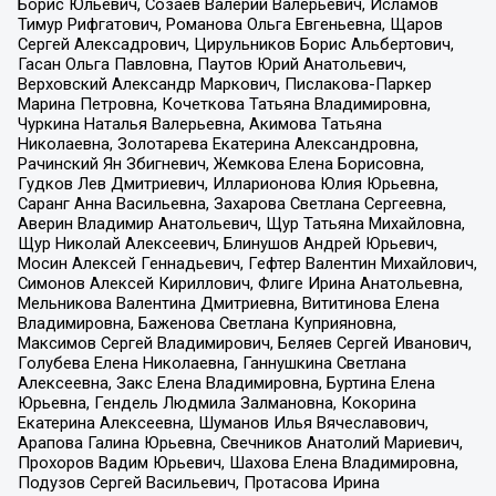
Борис Юльевич, Созаев Валерий Валерьевич, Исламов
Тимур Рифгатович, Романова Ольга Евгеньевна, Щаров
Сергей Алексадрович, Цирульников Борис Альбертович,
Гасан Ольга Павловна, Паутов Юрий Анатольевич,
Верховский Александр Маркович, Пислакова-Паркер
Марина Петровна, Кочеткова Татьяна Владимировна,
Чуркина Наталья Валерьевна, Акимова Татьяна
Николаевна, Золотарева Екатерина Александровна,
Рачинский Ян Збигневич, Жемкова Елена Борисовна,
Гудков Лев Дмитриевич, Илларионова Юлия Юрьевна,
Саранг Анна Васильевна, Захарова Светлана Сергеевна,
Аверин Владимир Анатольевич, Щур Татьяна Михайловна,
Щур Николай Алексеевич, Блинушов Андрей Юрьевич,
Мосин Алексей Геннадьевич, Гефтер Валентин Михайлович,
Симонов Алексей Кириллович, Флиге Ирина Анатольевна,
Мельникова Валентина Дмитриевна, Вититинова Елена
Владимировна, Баженова Светлана Куприяновна,
Максимов Сергей Владимирович, Беляев Сергей Иванович,
Голубева Елена Николаевна, Ганнушкина Светлана
Алексеевна, Закс Елена Владимировна, Буртина Елена
Юрьевна, Гендель Людмила Залмановна, Кокорина
Екатерина Алексеевна, Шуманов Илья Вячеславович,
Арапова Галина Юрьевна, Свечников Анатолий Мариевич,
Прохоров Вадим Юрьевич, Шахова Елена Владимировна,
Подузов Сергей Васильевич, Протасова Ирина