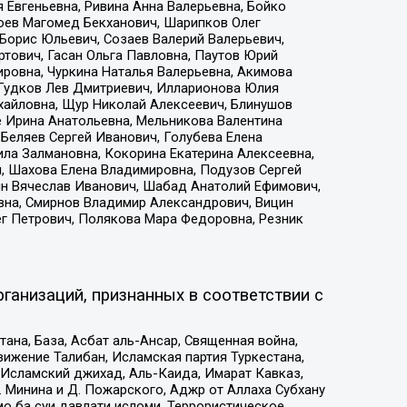
 Евгеньевна, Ривина Анна Валерьевна, Бойко
хоев Магомед Бекханович, Шарипков Олег
Борис Юльевич, Созаев Валерий Валерьевич,
тович, Гасан Ольга Павловна, Паутов Юрий
ровна, Чуркина Наталья Валерьевна, Акимова
 Гудков Лев Дмитриевич, Илларионова Юлия
ихайловна, Щур Николай Алексеевич, Блинушов
е Ирина Анатольевна, Мельникова Валентина
Беляев Сергей Иванович, Голубева Елена
ила Залмановна, Кокорина Екатерина Алексеевна,
, Шахова Елена Владимировна, Подузов Сергей
ин Вячеслав Иванович, Шабад Анатолий Ефимович,
вна, Смирнов Владимир Александрович, Вицин
ег Петрович, Полякова Мара Федоровна, Резник
ганизаций, признанных в соответствии с
на, База, Асбат аль-Ансар, Священная война,
ижение Талибан, Исламская партия Туркестана,
Исламский джихад, Аль-Каида, Имарат Кавказ,
 Минина и Д. Пожарского, Аджр от Аллаха Субхану
о ба суи давлати исломи, Террористическое