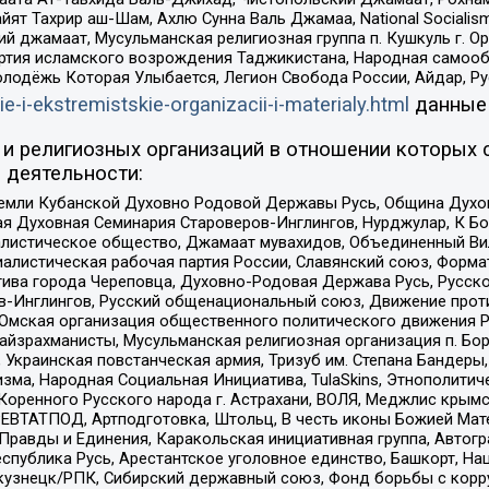
ят Тахрир аш-Шам, Ахлю Сунна Валь Джамаа, National Socialism
ий джамаат, Мусульманская религиозная группа п. Кушкуль г. 
ртия исламского возрождения Таджикистана, Народная самооб
олодёжь Которая Улыбается, Легион Свобода России, Айдар, Р
ie-i-ekstremistskie-organizacii-i-materialy.html
данные
и религиозных организаций в отношении которых 
 деятельности:
земли Кубанской Духовно Родовой Державы Русь, Община Духо
 Духовная Семинария Староверов-Инглингов, Нурджулар, К Бо
листическое общество, Джамаат мувахидов, Объединенный Вил
иалистическая рабочая партия России, Славянский союз, Форма
ива города Череповца, Духовно-Родовая Держава Русь, Русск
-Инглингов, Русский общенациональный союз, Движение против
 Омская организация общественного политического движения Р
йзрахманисты, Мусульманская религиозная организация п. Бо
краинская повстанческая армия, Тризуб им. Степана Бандеры, Бр
зма, Народная Социальная Инициатива, TulaSkins, Этнополитич
оренного Русского народа г. Астрахани, ВОЛЯ, Меджлис крымс
РЕВТАТПОД, Артподготовка, Штольц, В честь иконы Божией Мате
равды и Единения, Каракольская инициативная группа, Автогра
спублика Русь, Арестантское уголовное единство, Башкорт, Наци
окузнецк/РПК, Сибирский державный союз, Фонд борьбы с кор