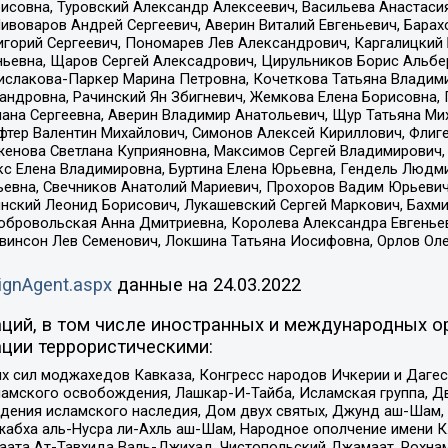
совна, Туровский Александр Алексеевич, Васильева Анастасия
Пивоваров Андрей Сергеевич, Аверин Виталий Евгеньевич, Бара
горий Сергеевич, Пономарев Лев Александрович, Каргалицкий 
ньевна, Щаров Сергей Алексадрович, Цирульников Борис Альбер
ислакова-Паркер Марина Петровна, Кочеткова Татьяна Владими
сандровна, Рачинский Ян Збигневич, Жемкова Елена Борисовна,
лана Сергеевна, Аверин Владимир Анатольевич, Щур Татьяна М
фтер Валентин Михайлович, Симонов Алексей Кириллович, Флиг
женова Светлана Куприяновна, Максимов Сергей Владимирович, 
кс Елена Владимировна, Буртина Елена Юрьевна, Гендель Людм
евна, Свечников Анатолий Мариевич, Прохоров Вадим Юрьевич
инский Леонид Борисович, Лукашевский Сергей Маркович, Бахм
Добровольская Анна Дмитриевна, Королева Александра Евгенье
евинсон Лев Семенович, Локшина Татьяна Иосифовна, Орлов Ол
ignAgent.aspx
данные на
24.03.2022
ций, в том числе иностранных и международных ор
ции террористическими:
ил моджахедов Кавказа, Конгресс народов Ичкерии и Дагеста
ламского освобождения, Лашкар-И-Тайба, Исламская группа, Дв
ения исламского наследия, Дом двух святых, Джунд аш-Шам, 
жабха аль-Нусра ли-Ахль аш-Шам, Народное ополчение имени К.
ата Ат-Тавхида Валь-Джихад, Чистопольский Джамаат, Рохнам