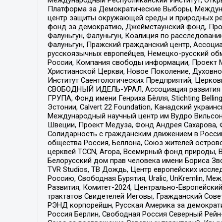
Платформа за Демократические Выборы, Междуна
центр защиты окружающей среды и природных ресу
фонд за демократию, Джеймстаунский фонд, Прож
Фалуньгун, Фалуньгун, Коалиция по расследован
Фалуньгун, Пражский гражданский центр, Ассоци
русскоязычных европейцев, Немецко-русский об
России, Компания свободы информации, Проект М
Христианской Церкви, Новое Поколение, Духовн
Институт Саентологических Предприятий, Церков
СВОБОДНЫЙ ИДЕЛЬ-УРАЛ, Ассоциация развития ж
ГРУПА, Фонд имени Генриха Бёлля, Stichting Bellin
Эстонии, Calvert 22 Foundation, Канадский укра
Международный научный центр им Вудро Вильсона
Швеции, Проект Медуза, Фонд Андрея Сахарова, Ф
Солидарность с гражданским движением в России 
общества Россия, Беллона, Союз жителей острово
церквей TCCN, Агора, Всемирный фонд природы, B
Белорусский дом прав человека имени Бориса Зво
TVR Studios, ТВ Дождь, Центр европейских иссл
Россию, Свободная Бурятия, Uralic, UnKremlin, 
Развития, Комитет-2024, Центрально-Европейски
трактатов Свидетелей Иеговы, Гражданский Совет
РЭНД корпорейшн, Русская Америка за демократи
Россия Берлин, Свободная Россия Северный Рейн-В