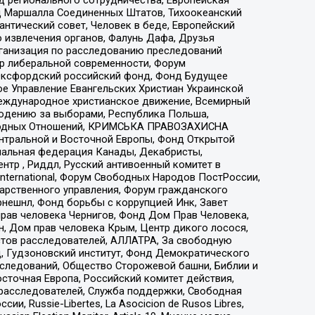
 Маршалла Соединенных Штатов, Тихоокеанский
нтический совет, Человек в беде, Европейский
 извлечения органов, Фалунь Дафа, Друзья
рганизация по расследованию преследований
тр либеральной современности, Форум
 Оксфордский российский фонд, Фонд Будущее
е Управление Евангельских Христиан Украинской
еждународное христианское движение, Всемирный
людению за выборами, Республика Польша,
народных Отношений, КРИМСЬКА ПРАВОЗАХИСНА
ы Центральной и Восточной Европы, Фонд Открытой
иональная федерация Канады, Декабристы,
тр , Риддл, Русский антивоенный комитет в
nternational, Форум Свободных Народов ПостРоссии,
дарственного управления, Форум гражданского
рнешнл, Фонд борьбы с коррупцией Инк, Завет
прав человека Чернигов, Фонд Дом Прав Человека,
н, Дом прав человека Крым, Центр дикого лосося,
стов расследователей, АЛЛАТРА, За свободную
д, Гудзоновский институт, Фонд Демократического
сследований, Общество Сторожевой башни, Библии и
сточная Европа, Российский комитет действия,
-расследователей, Служба поддержки, Свободная
 Russie-Libertes, La Asocicion de Rusos Libres,