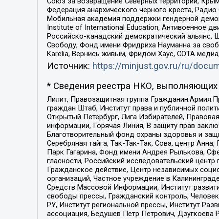
Союз за возвращение Северных территорий, Крымско
Федерация анархического черного креста, Радио
Мобильная академия поддержки гендерной демократи
Institute of International Education, Антивоенн
Российско-канадский демократический альянс, 
Свободу, Фонд имени Фридриха Науманна за свобо
Karelia, Вернись живым, Фридом Хаус, СОТА меди
Источник:
https://minjust.gov.ru/ru/doc
* Сведения реестра НКО, выполняющих 
Лилит, Правозащитная группа Гражданин.Армия.П
граждан Штаб, Институт права и публичной поли
Открытый Петербург, Лига Избирателей, Правова
информации, Горячая Линия, В защиту прав закл
Благотворительный фонд охраны здоровья и защи
Серебряная тайга, Так-Так-Так, Сова, центр Анн
Парк Гагарина, Фонд имени Андрея Рылькова, Сф
гласности, Российский исследовательский центр 
Гражданское действие, Центр независимых соци
организаций, Частное учреждение в Калининград
Средств Массовой Информации, Институт развити
свободы прессы, Гражданский контроль, Человек
РУ, Институт региональной прессы, Институт Ра
ассоциация, Бедушев Петр Петрович, Дзугкоева 