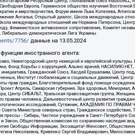
татарский Ресурсный Центр, Глобальный союз IndustriALL, Russi
 Свободная Европа, Германское общество изучения Восточной 
и и миротворчества, Форум имени Льва Копелева, American Counci
ое движение Антальи, Открытый диалог, Школа международных отн
Школа международных отношений им Нормана Патерсона, Центр
ду, Феминистское антивоенное сопротивление, Комитет независ
а, Либерально-демократическая Лига Украины
uments/7756/
данные на
13.05.2024
функции иностранного агента:
раво, Нижегородский центр немецкой и европейской культуры,
тики, Фонд борьбы с коррупцией, Альянс врачей, НАСИЛИЮ.НЕТ,
я инициатива, Гражданский Союз, Хасдей Ерушалаим, Центр по
юченных, Институт глобализации и социальных движений, Цент
ты прав граждан, Благотворительный фонд помощи осужденным
а, Проект Апрель, Самарская губерния, Эра здоровья, Мемориал
ера, Центр СИБАЛЬТ, Уральская правозащитная группа, Женщины
по правам человека, Дальневосточный центр развития гражданс
ологических исследований, Сутяжник, АКАДЕМИЯ ПО ПРАВАМ Ч
е Совета Министров северных стран, Гражданское содействие,
я прессы - Сибирь, Частное учреждение в Санкт-Петербурге С
 и Закон, Общественная комиссия по сохранению наследия ак
звития Свободы Информации, Экозащита!-Женсовет, Общественн
Регина Николаевна, Кривенко Сергей Владимирович, Милославс