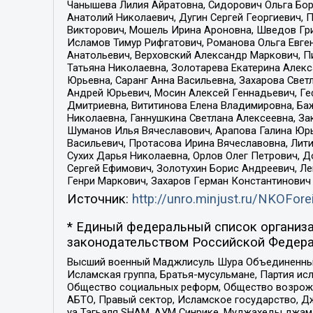
Чанышева Лилия Айратовна, Сидорович Ольга Бори
Анатолий Николаевич, Дугин Сергей Георгиевич, 
Викторович, Мошель Ирина Ароновна, Шведов Гри
Исламов Тимур Рифгатович, Романова Ольга Евге
Анатольевич, Верховский Александр Маркович, П
Татьяна Николаевна, Золотарева Екатерина Алек
Юрьевна, Саранг Анна Васильевна, Захарова Свет
Андрей Юрьевич, Мосин Алексей Геннадьевич, Ге
Дмитриевна, Вититинова Елена Владимировна, Ба
Николаевна, Ганнушкина Светлана Алексеевна, За
Шуманов Илья Вячеславович, Арапова Галина Юрь
Васильевич, Протасова Ирина Вячеславовна, Лит
Сухих Дарья Николаевна, Орлов Олег Петрович, 
Сергей Ефимович, Золотухин Борис Андреевич, Л
Генри Маркович, Захаров Герман Константинович
Источник:
http://unro.minjust.ru/NKOFore
* Единый федеральный список организа
законодательством Российской Федера
Высший военный Маджлисуль Шура Объединенных с
Исламская группа, Братья-мусульмане, Партия ис
Общество социальных реформ, Общество возрожд
АБТО, Правый сектор, Исламское государство, Д
уа Тагьаля SHAM, АУМ Синрике, Муджахеды джама