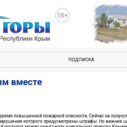
18+
И
ПОДПИСКА
м вместе
и время повышенной пожарной опасности. Сейчас на полуос
нарушение которого предусмотрены штрафы. Но важнее 
ый поступок может уничтожить уникальную природу Крыма