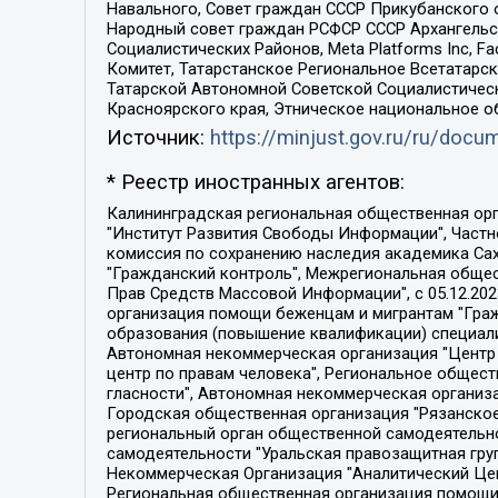
Навального, Совет граждан СССР Прикубанского 
Народный совет граждан РСФСР СССР Архангельск
Социалистических Районов, Meta Platforms Inc, 
Комитет, Татарстанское Региональное Всетатар
Татарской Автономной Советской Социалистическ
Красноярского края, Этническое национальное о
Источник:
https://minjust.gov.ru/ru/doc
* Реестр иностранных агентов:
Калининградская региональная общественная организация "Экозащита!-Женсовет", Фонд содействия защите прав и свобод граждан "Общественный вердикт", Фонд "Институт Развития Свободы Информации", Частное учреждение "Информационное агентство МЕМО. РУ", Региональная общественная организация "Общественная комиссия по сохранению наследия академика Сахарова", Фонд поддержки свободы прессы, Санкт-Петербургская общественная правозащитная организация "Гражданский контроль", Межрегиональная общественная организация "Информационно-просветительский центр "Мемориал", Региональный Фонд "Центр Защиты Прав Средств Массовой Информации", с 05.12.2023 Фонд "Центр Защиты Прав Средств массовой информации", Региональная общественная благотворительная организация помощи беженцам и мигрантам "Гражданское содействие", Негосударственное образовательное учреждение дополнительного профессионального образования (повышение квалификации) специалистов "АКАДЕМИЯ ПО ПРАВАМ ЧЕЛОВЕКА", Свердловская региональная общественная организация "Сутяжник", Автономная некоммерческая организация "Центр независимых социологических исследований", Союз общественных объединений "Российский исследовательский центр по правам человека", Региональное общественное учреждение научно-информационный центр "МЕМОРИАЛ", Некоммерческая организация "Фонд защиты гласности", Автономная некоммерческая организация "Институт прав человека", Городская общественная организация "Екатеринбургское общество "МЕМОРИАЛ", Городская общественная организация "Рязанское историко-просветительское и правозащитное общество "Мемориал" (Рязанский Мемориал), Челябинский региональный орган общественной самодеятельности – женское общественное объединение "Женщины Евразии", Челябинский региональный орган общественной самодеятельности "Уральская правозащитная группа", Фонд содействия защите здоровья и социальной справедливости имени Андрея Рылькова, Автономная Некоммерческая Организация "Аналитический Центр Юрия Левады", Автономная некоммерческая организация социальной поддержки населения "Проект Апрель", Региональная общественная организация помощи женщинам и детям, находящимся в кризисной ситуации "Информационно-методический центр "Анна", Фонд содействия развитию массовых коммуникаций и правовому просвещению "Так-так-Так", Фонд содействия устойчивому развитию "Серебряная тайга", Свердловский региональный общественный фонд социальных проектов "Новое время", "Idel.Реалии", Кавказ.Реалии, Крым.Реалии, Телеканал Настоящее Время, Татаро-башкирская служба Радио Свобода (Azatliq Radiosi), Радио Свободная Европа/Радио Свобода (PCE/PC), "Сибирь.Реалии", "Фактограф", Благотворительный фонд помощи осужденным и их семьям, Автономная некоммерческая организация "Институт глобализации и социальных движений", Фонд "В защиту прав заключенных", Частное учреждение "Центр поддержки и содействия развитию средств массовой информации", Пензенский региональный общественный благотворительный фонд "Гражданский союз", "Север.Реалии", Некоммерческая организация Фонд "Правовая инициатива", 