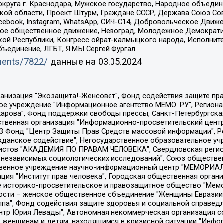
округа г. Краснодара, Мужское государство, Народное объедин
ой области, Проект Штурм, Граждане СССР, Держава Союз Сов
Facebook, Instagram, WhatsApp, СИЧ-С14, Добровольческое Движ
ское общественное движение, Невоград, Молодежное Демократ
ой Республики, Конгресс ойрат-калмыцкого народа, Исполнит
бъединение, ЛГБТ, Я.МЫ Сергей Фургал
uments/7822/
данные на
03.05.2024
Общество с ограниченной ответственностью "Радио Свободная Европа/Радио Свобода", Чешское информационное агентство "MEDIUM-ORIENT", Красноярская региональная общественная организация "Мы против СПИДа", Камалягин Денис Николаевич, Маркелов Сергей Евгеньевич, Пономарев Лев Александрович, Савицкая Людмила Алексеевна, Автономная некоммерческая организация "Центр по работе с проблемой насилия "НАСИЛИЮ.НЕТ", Межрегиональный профессиональный союз работников здравоохранения "Альянс врачей", Юридическое лицо, зарегистрированное в Латвийской Республике, SIA "Medusa Project" (регистрационный номер 40103797863, дата регистрации 10.06.2014), Некоммерческая организация "Фонд по борьбе с коррупцией", Автономная некоммерческая организация "Институт права и публичной политики", Баданин Роман Сергеевич, Гликин Максим Александрович, Железнова Мария Михайловна, Лукьянова Юлия Сергеевна, Маетная Елизавета Витальевна, Маняхин Петр Борисович, Чуракова Ольга Владимировна, Ярош Юлия Петровна, Юридическое лицо "The Insider SIA", зарегистрированное в Риге, Латвийская Республика (дата регистрации 26.06.2015), являющееся администратором доменного имени интернет-издания "The Insider SIA", https://theins.ru, Постернак Алексей Евгеньевич, Рубин Михаил Аркадьевич, Анин Роман Александрович, Юридическое лицо Istories fonds, зарегистрированное в Латвийской Республике (регистрационный номер 50008295751, дата регистрации 24.02.2020), Великовский Дмитрий Александрович, Долинина Ирина Николаевна, Мароховская Алеся Алексеевна, Шлейнов Роман Юрьевич, Шмагун Олеся Валентиновна, Общество с ограниченной ответственностью "Альтаир 2021", Общество с ограниченной ответственностью "Вега 2021", Общество с ограниченной ответственностью "Главный редактор 2021", Общество с ограниченной ответственностью "Ромашки монолит", Важенков Артем Валерьевич, Ивановская областная общественная организация "Центр гендерных исследований", Гурман Юрий Альбертович, Медиапроект "ОВД-Инфо", Егоров Владимир Владимирович, Жилинский Владимир Александрович, Общество с ограниченной ответственностью "ЗП", Иванова София Юрьевна, Карезина Инна Павловна, Кильтау Екатерина Викторовна, Петров Алексей Викторович, Пискунов Сергей Евгеньевич, Смирнов Сергей Сергеевич, Тихонов Михаил Сергеевич, Общество с ограниченной ответственностью "ЖУРНАЛИСТ-ИНОСТРАННЫЙ АГЕНТ", Арапова Галина Юрьевна, Вольтская Татьяна Анатольевна, Американская компания "Mason G.E.S. Anonymous Foundation" (США), являющаяся владельцем интернет-издания https://mnews.world/, Компания "Stichting Bellingcat", зарегистрированная в Нидерландах (дата регистрации 11.07.2018), Захаров Андрей Вячеславович, Клепиковская Екатерина Дмитриевна, Общество с ограниченной ответственностью "МЕМО", Перл Роман Александрович, Симонов Евгений Алексеевич, Соловьева Елена Анатольевна, Сотников Даниил Владимирович, Сурначева Елизавета Дмитриевна, Автономная некоммерческая организация по защите прав человека и информированию населения "Якутия – Наше Мнение", Общество с ограниченной ответственностью "Москоу диджитал медиа", с 26.01.2023 Общество с ограниченной ответственностью "Чайка Белые сады", Ветошкина Валерия Валерьевна, Заговора Максим Александрович, Межрегиональное общественное движение "Российская ЛГБТ - сеть", Оленичев Максим Владимирович, Павлов Иван Юрьевич, Скворцова Елена Сергеевна, Общество с ограниченной ответственностью "Как бы инагент", Кочетков Игорь Викторович, Общество с ограниченной ответственностью "Честные выборы", Еланчик Олег Александрович, Общество с ограниченной ответственностью "Нобелевский призыв", Гималова Регина Эмилевна, Григорьев Андрей Валерьевич, Григорьева Алина Александровна, Ассоциация по содействию защите прав призывников, альтернативнослужащих и военнослужащих "Правозащитная группа "Гражданин.Армия.Право", Хисамова Регина Фаритовна, Автономная некоммерческая организация по реализа