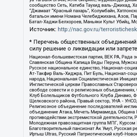
сообщество Сеть, Катиба Таухид валь-Джихад, Хай
“Джамаат “Красный пахарь”, Колумбайн, Хатлонск
батальон имени Номана Челебиджихана, Азов, Па
Батал-Хаджи Белхороев, Маньяки Культ Убийц, М
Источник:
http://nac.gov.ru/terroristichesk
* Перечень общественных объединений 
силу решение о ликвидации или запрете
Национал-большевистская партия, ВЕК РА, Рада 
Славянская Община Капища Веды Перуна, Мужская
Русское национальное единство, Национал-социа
Ат-Такфир Валь-Хиджра, Пит Буль, Национал-соц
народа, Национальная Социалистическая Инициат
Инглистической церкви Православных Староверов
свободе совести и о религиозных объединениях,
Клуб Болельщиков Футбольного Клуба Динамо, Фа
Щелковского района, Правый сектор, УНА - УНСО, У
Религиозное объединение последователей инглии
объединение Атака, Мечеть Мирмамеда, Община К
противодействии экстремистской деятельности, 
Молодежная правозащитная группа МПГ, Курсом П
Благотворительный пансионат Ак Умут, Русская ре
Иртыш Ultras, Русский Патриотический клуб-Нов