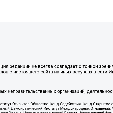
ия редакции не всегда совпадает с точкой зрения
ов с настоящего сайта на иных ресурсах в сети И
ых неправительственных организаций, деятельнос
ститут Открытое Общество Фонд Содействия, Фонд Открытое 
альный Демократический Институт Международных Отношений,
тая Россия, Институт современной России, Черноморский фонд