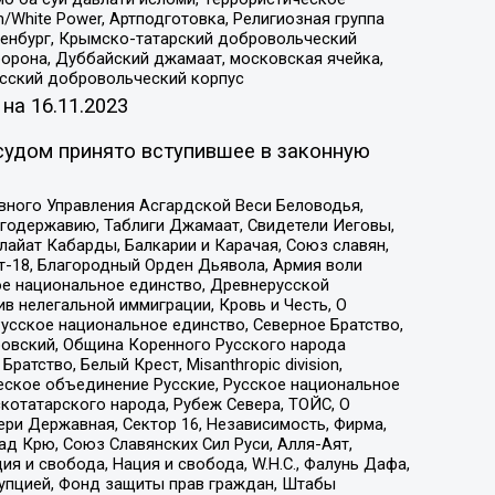
/White Power, Артподготовка, Религиозная группа
Оренбург, Крымско-татарский добровольческий
орона, Дуббайский джамаат, московская ячейка,
усский добровольческий корпус
 на
16.11.2023
судом принято вступившее в законную
вного Управления Асгардской Веси Беловодья,
годержавию, Таблиги Джамаат, Свидетели Иеговы,
айат Кабарды, Балкарии и Карачая, Союз славян,
т-18, Благородный Орден Дьявола, Армия воли
ое национальное единство, Древнерусской
 нелегальной иммиграции, Кровь и Честь, О
усское национальное единство, Северное Братство,
ровский, Община Коренного Русского народа
атство, Белый Крест, Misanthropic division,
еское объединение Русские, Русское национальное
котатарского народа, Рубеж Севера, ТОЙС, О
ри Державная, Сектор 16, Независимость, Фирма,
д Крю, Союз Славянских Сил Руси, Алля-Аят,
я и свобода, Нация и свобода, W.H.С., Фалунь Дафа,
рупцией, Фонд защиты прав граждан, Штабы