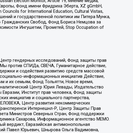
an Election Monitor, Article 19, Мнение медиа,
Европы, Фонд имени Фридриха Эберта, XZ gGmbH,
ls for International Education, Cultural Vistas,
ошений и государственной политики им Питера Мунка,
 Гражданских Свобод, Фонд Бориса Немцова за
имости Ингушетии, Прометей, Stop Occupation of
 Центр гендерных исследований, Фонд защиты прав
 Мы против СПИДа, СВЕЧА, Гуманитарное действие,
ддержки и содействия развитию средств массовой
р социально-информационных инициатив Действие,
 и их семьям, Фонд Тольятти, Новое время,
, Аналитический Центр Юрия Левады, Издательство
 Евразии, Институт прав человека, Фонд защиты
ких инициатив и социального партнерства,
ЕЛОВЕКА, Центр развития некоммерческих
 Трансперенси Интернешнл-Р, Центр Защиты Прав
овета Министров Северных Стран, Фонд поддержки
адемика Сахарова, Информационное агентство МЕМО.
ый вердикт, Евразийская антимонопольная
кий Павел Юрьевич, Шнырова Ольга Вадимовна,