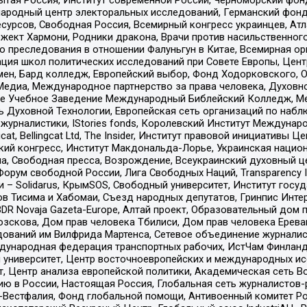
родный центр электоральных исследований, Германский фонд
рсов, Свободная Россия, Всемирный конгресс украинцев, Атла
ект Хармони, Родники дракона, Врачи против насильственного
ию преследования в отношении Фалуньгун в Китае, Всемирная о
ация школ политических исследований при Совете Европы, Цен
мен, Бард колледж, Европейский выбор, Фонд Ходорковского,
едиа, Международное партнерство за права человека, Духовно
ое Учебное Заведение Международный Библейский Колледж, М
ь Духовной Технологии, Европейская сеть организаций по наб
урналистики, IStories fonds, Королевский Институт Между
gcat, Bellingcat Ltd, The Insider, Институт правовой инициатив
инский конгресс, Институт Макдональда-Лорье, Украинская нац
, Свободная пресса, Возрождение, Всеукраинский духовный цен
орум свободной России, Лига Свободных Наций, Transparеncy I
– Solidarus, КрымSOS, Свободный университет, Институт госу
в Тисима и Хабомаи, Съезд народных депутатов, Гринпис Инте
DR Novaja Gazeta-Europe, Алтай проект, Образовательный дом 
зскова, Дом прав человека Тбилиси, Дом прав человека Ерева
едований им Вилфрида Мартенса, Сетевое объединение журнали
Международная федерация транспортных рабочих, ИстЧам Финлан
й университет, Центр восточноевропейских и международных и
, Центр анализа европейской политики, Академическая сеть Во
ю в России, Настоящая Россия, Глобальная сеть журналистов
естфалия, Фонд глобальной помощи, Антивоенный комитет России,