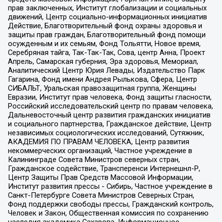
прав заключенных, Институт глобализации и социальных
движений, Центр социально-информационных инициатив
Действие, Благотворительный фонд охраны здоровья и
защиты прав граждан, Благотворительный фонд помощи
осужденным и их семьям, Фонд Тольятти, Новое время,
Серебряная тайга, Так-Так-Так, Сова, центр Анна, Проект
Апрель, Самарская губерния, Эра здоровья, Мемориал,
Аналитический Центр Юрия Левады, Издательство Парк
Гагарина, Фонд имени Андрея Рылькова, Сфера, Центр
СИБАЛЬТ, Уральская правозащитная группа, Женщины
Евразии, Институт прав человека, Фонд защиты гласности,
Российский исследовательский центр по правам человека,
Дальневосточный центр развития гражданских инициатив
и социального партнерства, Гражданское действие, Центр
независимых социологических исследований, Сутяжник,
АКАДЕМИЯ ПО ПРАВАМ ЧЕЛОВЕКА, Центр развития
некоммерческих организаций, Частное учреждение в
Калининграде Совета Министров северных стран,
Гражданское содействие, Трансперенси Интернешнл-Р,
Центр Защиты Прав Средств Массовой Информации,
Институт развития прессы - Сибирь, Частное учреждение в
Санкт-Петербурге Совета Министров Северных Стран,
Фонд поддержки свободы прессы, Гражданский контроль,
Человек и Закон, Общественная комиссия по сохранению
наследия академика Сахарова, Информационное