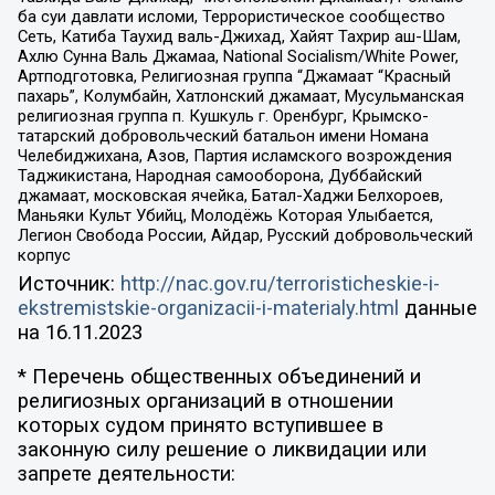
ба суи давлати исломи, Террористическое сообщество
Сеть, Катиба Таухид валь-Джихад, Хайят Тахрир аш-Шам,
Ахлю Сунна Валь Джамаа, National Socialism/White Power,
Артподготовка, Религиозная группа “Джамаат “Красный
пахарь”, Колумбайн, Хатлонский джамаат, Мусульманская
религиозная группа п. Кушкуль г. Оренбург, Крымско-
татарский добровольческий батальон имени Номана
Челебиджихана, Азов, Партия исламского возрождения
Таджикистана, Народная самооборона, Дуббайский
джамаат, московская ячейка, Батал-Хаджи Белхороев,
Маньяки Культ Убийц, Молодёжь Которая Улыбается,
Легион Свобода России, Айдар, Русский добровольческий
корпус
Источник:
http://nac.gov.ru/terroristicheskie-i-
ekstremistskie-organizacii-i-materialy.html
данные
на
16.11.2023
* Перечень общественных объединений и
религиозных организаций в отношении
которых судом принято вступившее в
законную силу решение о ликвидации или
запрете деятельности: