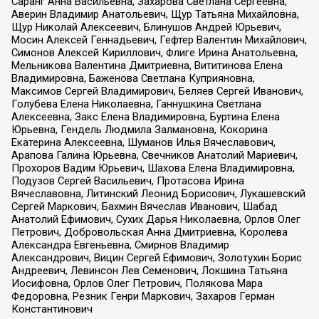
Саранг Анна Васильевна, Захарова Светлана Сергеевна,
Аверин Владимир Анатольевич, Щур Татьяна Михайловна,
Щур Николай Алексеевич, Блинушов Андрей Юрьевич,
Мосин Алексей Геннадьевич, Гефтер Валентин Михайлович,
Симонов Алексей Кириллович, Флиге Ирина Анатольевна,
Мельникова Валентина Дмитриевна, Вититинова Елена
Владимировна, Баженова Светлана Куприяновна,
Максимов Сергей Владимирович, Беляев Сергей Иванович,
Голубева Елена Николаевна, Ганнушкина Светлана
Алексеевна, Закс Елена Владимировна, Буртина Елена
Юрьевна, Гендель Людмила Залмановна, Кокорина
Екатерина Алексеевна, Шуманов Илья Вячеславович,
Арапова Галина Юрьевна, Свечников Анатолий Мариевич,
Прохоров Вадим Юрьевич, Шахова Елена Владимировна,
Подузов Сергей Васильевич, Протасова Ирина
Вячеславовна, Литинский Леонид Борисович, Лукашевский
Сергей Маркович, Бахмин Вячеслав Иванович, Шабад
Анатолий Ефимович, Сухих Дарья Николаевна, Орлов Олег
Петрович, Добровольская Анна Дмитриевна, Королева
Александра Евгеньевна, Смирнов Владимир
Александрович, Вицин Сергей Ефимович, Золотухин Борис
Андреевич, Левинсон Лев Семенович, Локшина Татьяна
Иосифовна, Орлов Олег Петрович, Полякова Мара
Федоровна, Резник Генри Маркович, Захаров Герман
Константинович