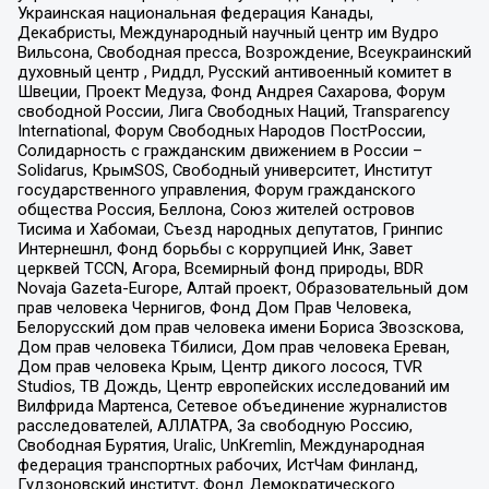
Украинская национальная федерация Канады,
Декабристы, Международный научный центр им Вудро
Вильсона, Свободная пресса, Возрождение, Всеукраинский
духовный центр , Риддл, Русский антивоенный комитет в
Швеции, Проект Медуза, Фонд Андрея Сахарова, Форум
свободной России, Лига Свободных Наций, Transparеncy
International, Форум Свободных Народов ПостРоссии,
Солидарность с гражданским движением в России –
Solidarus, КрымSOS, Свободный университет, Институт
государственного управления, Форум гражданского
общества Россия, Беллона, Союз жителей островов
Тисима и Хабомаи, Съезд народных депутатов, Гринпис
Интернешнл, Фонд борьбы с коррупцией Инк, Завет
церквей TCCN, Агора, Всемирный фонд природы, BDR
Novaja Gazeta-Europe, Алтай проект, Образовательный дом
прав человека Чернигов, Фонд Дом Прав Человека,
Белорусский дом прав человека имени Бориса Звозскова,
Дом прав человека Тбилиси, Дом прав человека Ереван,
Дом прав человека Крым, Центр дикого лосося, TVR
Studios, ТВ Дождь, Центр европейских исследований им
Вилфрида Мартенса, Сетевое объединение журналистов
расследователей, АЛЛАТРА, За свободную Россию,
Свободная Бурятия, Uralic, UnKremlin, Международная
федерация транспортных рабочих, ИстЧам Финланд,
Гудзоновский институт, Фонд Демократического