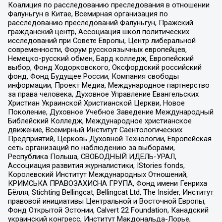
Коалиция по расследованию преследования в отношении
Фалуньгун в Китае, Всемирная организация по
расследованию преследований Фалуньгун, Пражский
гражданский центр, Ассоциация школ политических
исследований при Совете Европы, Центр либеральной
современности, Форум русскоязычных европейцев,
Немецко-русский обмен, Бард колледж, Европейский
выбор, Фонд Ходорковского, Оксфордский российский
фонд, Фонд Будущее России, Компания свободы
информации, Проект Медиа, Международное партнерство
за права человека, Духовное Управление Евангельских
Христиан Украинской Христианской Церкви, Новое
Поколение, Духовное Учебное Заведение Международный
Библейский Колледж, Международное христианское
движение, Всемирный Институт Саентологических
Предприятий, Церковь Духовной Технологии, Европейская
сеть организаций по наблюдению за выборами,
Республика Польша, СВОБОДНЫЙ ИДЕЛЬ-УРАЛ,
Ассоциация развития журналистики, IStories fonds,
Королевский Институт Международных Отношений,
КРИМСЬКА ПРАВОЗАХИСНА ГРУПА, Фонд имени Генриха
Бёлля, Stichting Bellingcat, Bellingcat Ltd, The Insider, Институт
правовой инициативы Центральной и Восточной Европы,
Фонд Открытой Эстонии, Calvert 22 Foundation, Канадский
украинский конгресс, Институт Макдональда-Лорье,