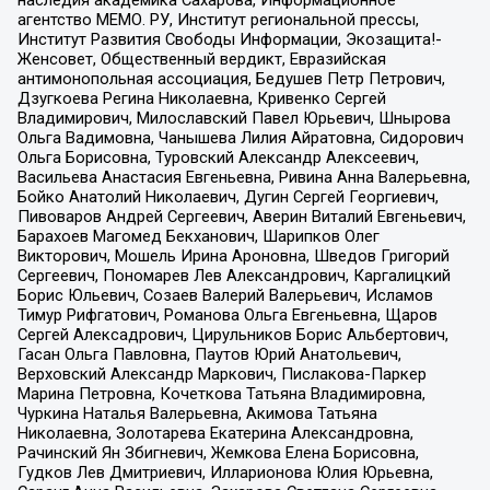
агентство МЕМО. РУ, Институт региональной прессы,
Институт Развития Свободы Информации, Экозащита!-
Женсовет, Общественный вердикт, Евразийская
антимонопольная ассоциация, Бедушев Петр Петрович,
Дзугкоева Регина Николаевна, Кривенко Сергей
Владимирович, Милославский Павел Юрьевич, Шнырова
Ольга Вадимовна, Чанышева Лилия Айратовна, Сидорович
Ольга Борисовна, Туровский Александр Алексеевич,
Васильева Анастасия Евгеньевна, Ривина Анна Валерьевна,
Бойко Анатолий Николаевич, Дугин Сергей Георгиевич,
Пивоваров Андрей Сергеевич, Аверин Виталий Евгеньевич,
Барахоев Магомед Бекханович, Шарипков Олег
Викторович, Мошель Ирина Ароновна, Шведов Григорий
Сергеевич, Пономарев Лев Александрович, Каргалицкий
Борис Юльевич, Созаев Валерий Валерьевич, Исламов
Тимур Рифгатович, Романова Ольга Евгеньевна, Щаров
Сергей Алексадрович, Цирульников Борис Альбертович,
Гасан Ольга Павловна, Паутов Юрий Анатольевич,
Верховский Александр Маркович, Пислакова-Паркер
Марина Петровна, Кочеткова Татьяна Владимировна,
Чуркина Наталья Валерьевна, Акимова Татьяна
Николаевна, Золотарева Екатерина Александровна,
Рачинский Ян Збигневич, Жемкова Елена Борисовна,
Гудков Лев Дмитриевич, Илларионова Юлия Юрьевна,