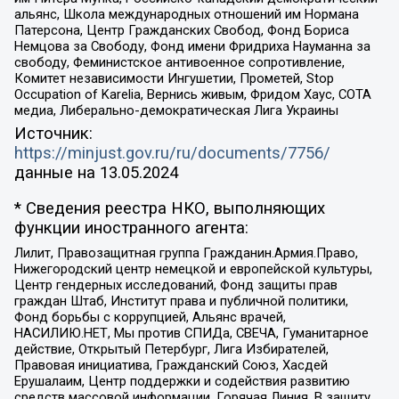
альянс, Школа международных отношений им Нормана
Патерсона, Центр Гражданских Свобод, Фонд Бориса
Немцова за Свободу, Фонд имени Фридриха Науманна за
свободу, Феминистское антивоенное сопротивление,
Комитет независимости Ингушетии, Прометей, Stop
Occupation of Karelia, Вернись живым, Фридом Хаус, СОТА
медиа, Либерально-демократическая Лига Украины
Источник:
https://minjust.gov.ru/ru/documents/7756/
данные на
13.05.2024
* Сведения реестра НКО, выполняющих
функции иностранного агента:
Лилит, Правозащитная группа Гражданин.Армия.Право,
Нижегородский центр немецкой и европейской культуры,
Центр гендерных исследований, Фонд защиты прав
граждан Штаб, Институт права и публичной политики,
Фонд борьбы с коррупцией, Альянс врачей,
НАСИЛИЮ.НЕТ, Мы против СПИДа, СВЕЧА, Гуманитарное
действие, Открытый Петербург, Лига Избирателей,
Правовая инициатива, Гражданский Союз, Хасдей
Ерушалаим, Центр поддержки и содействия развитию
средств массовой информации, Горячая Линия, В защиту