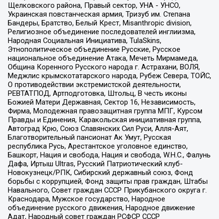
Щелковского района, Правый сектор, УНА - УНСО,
Украинская повстанческая армия, Тризуб им. Степана
Бандеры, Братство, Белый Крест, Misanthropic division,
Религиозное объединение последователей инглиизма,
Народная Социальная Инициатива, TulaSkins,
Этнополитическое объединение Русские, Русское
национальное объединение Атака, Мечеть Мирмамеда,
Община Коренного Русского народа г. Астрахани, ВОЛЯ,
Меджлис крымскотатарского народа, Рубеж Севера, ТОЙС,
О противодействии экстремистской деятельности,
РЕВТАТПОД, Артподготовка, Штольц, В честь иконы
Божией Матери Державная, Сектор 16, Независимость,
Фирма, Молодежная правозащитная группа МПГ, Курсом
Правды и Единения, Каракольская инициативная группа,
Автоград Крю, Союз Славянских Сил Руси, Алля-Аят,
Благотворительный пансионат Ак Умут, Русская
республика Русь, Арестантское уголовное единство,
Башкорт, Нация и свобода, Нация и свобода, W.H.С., Фалунь
Дафа, Иртыш Ultras, Русский Патриотический клуб-
Новокузнецк/РПК, Сибирский державный союз, Фонд
борьбы с коррупцией, Фонд защиты прав граждан, Штабы
Навального, Совет граждан СССР Прикубанского округа г.
Краснодара, Мужское государство, Народное
объединение русского движения, Народное движение
Адат, Народный совет граждан РСФСР СССР