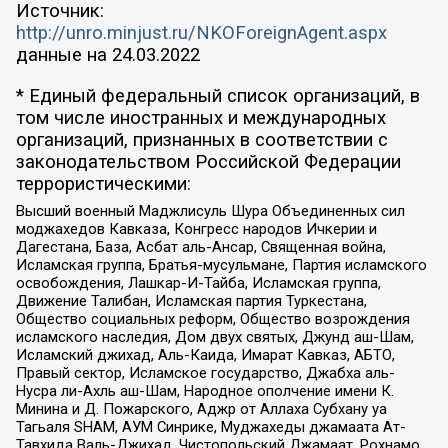
Источник:
http://unro.minjust.ru/NKOForeignAgent.aspx
данные на
24.03.2022
* Единый федеральный список организаций, в
том числе иностранных и международных
организаций, признанных в соответствии с
законодательством Российской Федерации
террористическими:
Высший военный Маджлисуль Шура Объединенных сил
моджахедов Кавказа, Конгресс народов Ичкерии и
Дагестана, База, Асбат аль-Ансар, Священная война,
Исламская группа, Братья-мусульмане, Партия исламского
освобождения, Лашкар-И-Тайба, Исламская группа,
Движение Талибан, Исламская партия Туркестана,
Общество социальных реформ, Общество возрождения
исламского наследия, Дом двух святых, Джунд аш-Шам,
Исламский джихад, Аль-Каида, Имарат Кавказ, АБТО,
Правый сектор, Исламское государство, Джабха аль-
Нусра ли-Ахль аш-Шам, Народное ополчение имени К.
Минина и Д. Пожарского, Аджр от Аллаха Субхану уа
Тагьаля SHAM, АУМ Синрике, Муджахеды джамаата Ат-
Тавхида Валь-Джихад, Чистопольский Джамаат, Рохнамо