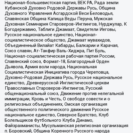
Национал-большевистская партия, ВЕК РА, Рада земли
Кубанской Духовно Родовой Державы Русь, Община
Духовного Управления Асгардской Веси Беловодья,
Славянская Община Капища Веды Перуна, Мужская
Духовная Семинария Староверов-Инглингов, Нурджулар, К
Богодержавию, Таблиги Джамаат, Свидетели Иеговы,
Русское национальное единство, Национал-
социалистическое общество, Джамаат мувахидов,
Объединенный Вилайат Кабарды, Балкарии и Карачая,
Союз славян, Ат-Такфир Валь-Хиджра, Пит Буль,
Национал-социалистическая рабочая партия России,
Славянский союз, Формат-18, Благородный Орден
Дьявола, Армия воли народа, Национальная
Социалистическая Инициатива города Череповца,
Духовно-Родовая Держава Русь, Русское национальное
единство, Древнерусской Инглистической церкви
Православных Староверов-Инглингов, Русский
общенациональный союз, Движение против нелегальной
иммиграции, Кровь и Честь, О свободе совести и о
религиозных объединениях, Омская организация
общественного политического движения Русское
национальное единство, Северное Братство, Клуб
Болельщиков Футбольного Клуба Динамо,
Файзрахманисты, Мусульманская религиозная организация
п. Боровский, Община Коренного Русского народа