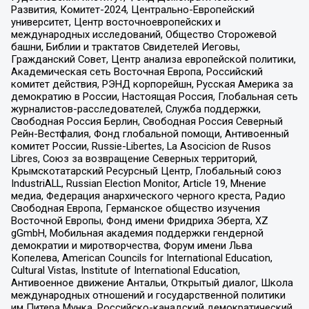
Развития, Комитет-2024, Центрально-Европейский
университет, Центр восточноевропейских и
международных исследований, Общество Сторожевой
башни, Библии и трактатов Свидетелей Иеговы,
Гражданский Совет, Центр анализа европейской политики,
Академическая сеть Восточная Европа, Российский
комитет действия, РЭНД корпорейшн, Русская Америка за
демократию в России, Настоящая Россия, Глобальная сеть
журналистов-расследователей, Служба поддержки,
Свободная Россия Берлин, Свободная Россия Северный
Рейн-Вестфалия, Фонд глобальной помощи, Антивоенный
комитет России, Russie-Libertes, La Asocicion de Rusos
Libres, Союз за возвращение Северных территорий,
Крымскотатарский Ресурсный Центр, Глобальный союз
IndustriALL, Russian Election Monitor, Article 19, Мнение
медиа, Федерация анархического черного креста, Радио
Свободная Европа, Германское общество изучения
Восточной Европы, Фонд имени Фридриха Эберта, XZ
gGmbH, Мобильная академия поддержки гендерной
демократии и миротворчества, Форум имени Льва
Копелева, American Councils for International Education,
Cultural Vistas, Institute of International Education,
Антивоенное движение Антальи, Открытый диалог, Школа
международных отношений и государственной политики
им Питера Мунка, Российско-канадский демократический