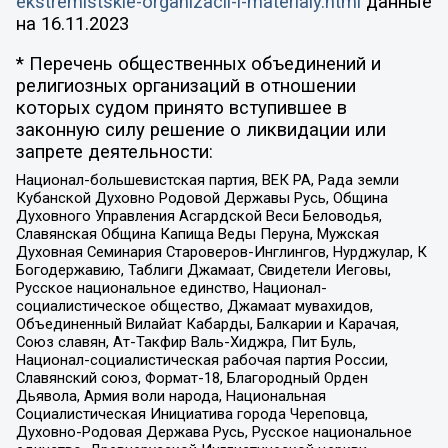
ekstremistskie-organizacii-i-materialy.html
данные
на
16.11.2023
* Перечень общественных объединений и
религиозных организаций в отношении
которых судом принято вступившее в
законную силу решение о ликвидации или
запрете деятельности:
Национал-большевистская партия, ВЕК РА, Рада земли
Кубанской Духовно Родовой Державы Русь, Община
Духовного Управления Асгардской Веси Беловодья,
Славянская Община Капища Веды Перуна, Мужская
Духовная Семинария Староверов-Инглингов, Нурджулар, К
Богодержавию, Таблиги Джамаат, Свидетели Иеговы,
Русское национальное единство, Национал-
социалистическое общество, Джамаат мувахидов,
Объединенный Вилайат Кабарды, Балкарии и Карачая,
Союз славян, Ат-Такфир Валь-Хиджра, Пит Буль,
Национал-социалистическая рабочая партия России,
Славянский союз, Формат-18, Благородный Орден
Дьявола, Армия воли народа, Национальная
Социалистическая Инициатива города Череповца,
Духовно-Родовая Держава Русь, Русское национальное