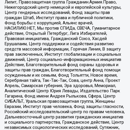
Лилит, Правозащитная группа Гражданин.Армия.Право,
Нижегородский центр немецкой и европейской культуры,
Центр гендерных исследований, Фонд защиты прав
граждан Штаб, Институт права и публичной политики,
Фонд борьбы с коррупцией, Альянс врачей,
НАСИЛИЮ.НЕТ, Мы против СПИДа, СВЕЧА, Гуманитарное
действие, Открытый Петербург, Лига Избирателей,
Правовая инициатива, Гражданский Союз, Хасдей
Ерушалаим, Центр поддержки и содействия развитию
средств массовой информации, Горячая Линия, В защиту
прав заключенных, Институт глобализации и социальных
движений, Центр социально-информационных инициатив
Действие, Благотворительный фонд охраны здоровья и
защиты прав граждан, Благотворительный фонд помощи
осужденным и их семьям, Фонд Тольятти, Новое время,
Серебряная тайга, Так-Так-Так, Сова, центр Анна, Проект
Апрель, Самарская губерния, Эра здоровья, Мемориал,
Аналитический Центр Юрия Левады, Издательство Парк
Гагарина, Фонд имени Андрея Рылькова, Сфера, Центр
СИБАЛЬТ, Уральская правозащитная группа, Женщины
Евразии, Институт прав человека, Фонд защиты гласности,
Российский исследовательский центр по правам человека,
Дальневосточный центр развития гражданских инициатив
и социального партнерства, Гражданское действие, Центр
независимых социологических исследований, Сутяжник,