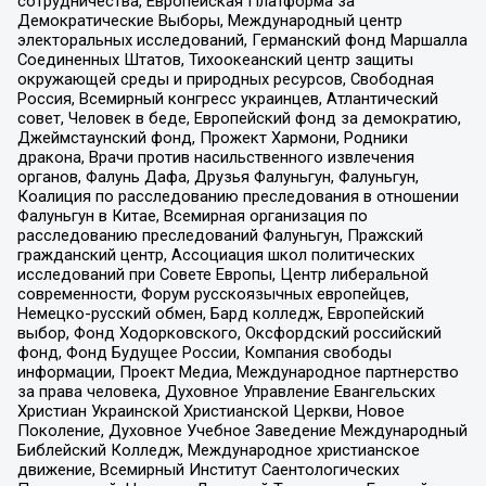
сотрудничества, Европейская Платформа за
Демократические Выборы, Международный центр
электоральных исследований, Германский фонд Маршалла
Соединенных Штатов, Тихоокеанский центр защиты
окружающей среды и природных ресурсов, Свободная
Россия, Всемирный конгресс украинцев, Атлантический
совет, Человек в беде, Европейский фонд за демократию,
Джеймстаунский фонд, Прожект Хармони, Родники
дракона, Врачи против насильственного извлечения
органов, Фалунь Дафа, Друзья Фалуньгун, Фалуньгун,
Коалиция по расследованию преследования в отношении
Фалуньгун в Китае, Всемирная организация по
расследованию преследований Фалуньгун, Пражский
гражданский центр, Ассоциация школ политических
исследований при Совете Европы, Центр либеральной
современности, Форум русскоязычных европейцев,
Немецко-русский обмен, Бард колледж, Европейский
выбор, Фонд Ходорковского, Оксфордский российский
фонд, Фонд Будущее России, Компания свободы
информации, Проект Медиа, Международное партнерство
за права человека, Духовное Управление Евангельских
Христиан Украинской Христианской Церкви, Новое
Поколение, Духовное Учебное Заведение Международный
Библейский Колледж, Международное христианское
движение, Всемирный Институт Саентологических