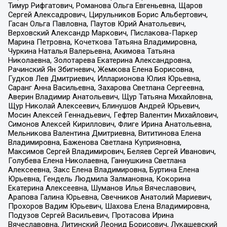
Тимур Рифгатович, Романова Ольга Евгеньевна, Щаров
Сергей Алексадрович, Цирульников Борис Альбертович,
Гасан Ольга Павловна, Паутов Юрий Анатольевич,
Верховский Александр Маркович, Пислакова-Паркер
Марина Петровна, Кочеткова Татьяна Владимировна,
Чуркина Наталья Валерьевна, Акимова Татьяна
Николаевна, Золотарева Екатерина Александровна,
Рачинский Ян Збигневич, Жемкова Елена Борисовна,
Гудков Лев Дмитриевич, Илларионова Юлия Юрьевна,
Саранг Анна Васильевна, Захарова Светлана Сергеевна,
Аверин Владимир Анатольевич, Щур Татьяна Михайловна,
Щур Николай Алексеевич, Блинушов Андрей Юрьевич,
Мосин Алексей Геннадьевич, Гефтер Валентин Михайлович,
Симонов Алексей Кириллович, Флиге Ирина Анатольевна,
Мельникова Валентина Дмитриевна, Вититинова Елена
Владимировна, Баженова Светлана Куприяновна,
Максимов Сергей Владимирович, Беляев Сергей Иванович,
Голубева Елена Николаевна, Ганнушкина Светлана
Алексеевна, Закс Елена Владимировна, Буртина Елена
Юрьевна, Гендель Людмила Залмановна, Кокорина
Екатерина Алексеевна, Шуманов Илья Вячеславович,
Арапова Галина Юрьевна, Свечников Анатолий Мариевич,
Прохоров Вадим Юрьевич, Шахова Елена Владимировна,
Подузов Сергей Васильевич, Протасова Ирина
Вячеславовна, Литинский Леонид Борисович, Лукашевский