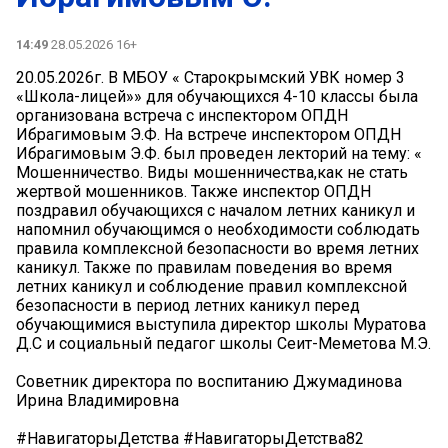
14:49
28.05.2026 16+
20.05.2026г. В МБОУ « Старокрымский УВК номер 3
«Школа-лицей»» для обучающихся 4-10 классы была
организована встреча с инспектором ОПДН
Ибрагимовым Э.Ф. На встрече инспектором ОПДН
Ибрагимовым Э.Ф. был проведен лекторий на тему: «
Мошенничество. Виды мошенничества,как не стать
жертвой мошенников. Также инспектор ОПДН
поздравил обучающихся с началом летних каникул и
напомнил обучающимся о необходимости соблюдать
правила комплексной безопасности во время летних
каникул. Также по правилам поведения во время
летних каникул и соблюдение правил комплексной
безопасности в период летних каникул перед
обучающимися выступила директор школы Муратова
Д.С и социальный педагог школы Сеит-Меметова М.Э.
Советник директора по воспитанию Джумадинова
Ирина Владимировна
#НавигаторыДетства #НавигаторыДетства82