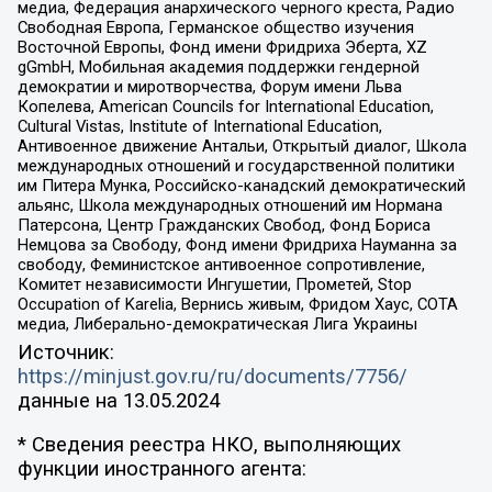
медиа, Федерация анархического черного креста, Радио
Свободная Европа, Германское общество изучения
Восточной Европы, Фонд имени Фридриха Эберта, XZ
gGmbH, Мобильная академия поддержки гендерной
демократии и миротворчества, Форум имени Льва
Копелева, American Councils for International Education,
Cultural Vistas, Institute of International Education,
Антивоенное движение Антальи, Открытый диалог, Школа
международных отношений и государственной политики
им Питера Мунка, Российско-канадский демократический
альянс, Школа международных отношений им Нормана
Патерсона, Центр Гражданских Свобод, Фонд Бориса
Немцова за Свободу, Фонд имени Фридриха Науманна за
свободу, Феминистское антивоенное сопротивление,
Комитет независимости Ингушетии, Прометей, Stop
Occupation of Karelia, Вернись живым, Фридом Хаус, СОТА
медиа, Либерально-демократическая Лига Украины
Источник:
https://minjust.gov.ru/ru/documents/7756/
данные на
13.05.2024
* Сведения реестра НКО, выполняющих
функции иностранного агента: