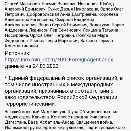
Сергей Маркович, Бахмин Вячеслав Иванович, Шабад
Анатолий Ефимович, Сухих Дарья Николаевна, Орлов Олег
Петрович, Добровольская Анна Дмитриевна, Королева
Александра Евгеньевна, Смирнов Владимир
Александрович, Вицин Сергей Ефимович, Золотухин Борис
Андреевич, Левинсон Лев Семенович, Локшина Татьяна
Иосифовна, Орлов Олег Петрович, Полякова Мара
Федоровна, Резник Генри Маркович, Захаров Герман
Константинович
Источник:
http://unro.minjust.ru/NKOForeignAgent.aspx
данные на
24.03.2022
* Единый федеральный список организаций, в
том числе иностранных и международных
организаций, признанных в соответствии с
законодательством Российской Федерации
террористическими:
Высший военный Маджлисуль Шура Объединенных сил
моджахедов Кавказа, Конгресс народов Ичкерии и
Дагестана, База, Асбат аль-Ансар, Священная война,
Исламская группа, Братья-мусульмане, Партия исламского