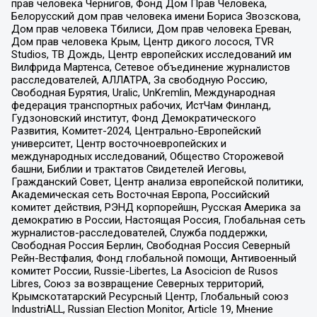
прав человека Чернигов, Фонд Дом Прав Человека,
Белорусский дом прав человека имени Бориса Звозскова,
Дом прав человека Тбилиси, Дом прав человека Ереван,
Дом прав человека Крым, Центр дикого лосося, TVR
Studios, ТВ Дождь, Центр европейских исследований им
Вилфрида Мартенса, Сетевое объединение журналистов
расследователей, АЛЛАТРА, За свободную Россию,
Свободная Бурятия, Uralic, UnKremlin, Международная
федерация транспортных рабочих, ИстЧам Финланд,
Гудзоновский институт, Фонд Демократического
Развития, Комитет-2024, Центрально-Европейский
университет, Центр восточноевропейских и
международных исследований, Общество Сторожевой
башни, Библии и трактатов Свидетелей Иеговы,
Гражданский Совет, Центр анализа европейской политики,
Академическая сеть Восточная Европа, Российский
комитет действия, РЭНД корпорейшн, Русская Америка за
демократию в России, Настоящая Россия, Глобальная сеть
журналистов-расследователей, Служба поддержки,
Свободная Россия Берлин, Свободная Россия Северный
Рейн-Вестфалия, Фонд глобальной помощи, Антивоенный
комитет России, Russie-Libertes, La Asocicion de Rusos
Libres, Союз за возвращение Северных территорий,
Крымскотатарский Ресурсный Центр, Глобальный союз
IndustriALL, Russian Election Monitor, Article 19, Мнение