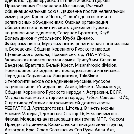
единство, Древнерусской Инглистической церкви
Православных Староверов-Инглингов, Русский
общенациональный союз, Движение против нелегальной
иммиграции, Кровь и Честь, О свободе совести и о
религиозных объединениях, Омская организация
общественного политического движения Русское
национальное единство, Северное Братство, Клуб
Болельщиков Футбольного Клуба Динамо,
Файзрахманисты, Мусульманская религиозная организация
п. Боровский, Община Коренного Русского народа
Щелковского района, Правый сектор, УНА - УНСО,
Украинская повстанческая армия, Тризуб им. Степана
Бандеры, Братство, Белый Крест, Misanthropic division,
Религиозное объединение последователей инглиизма,
Народная Социальная Инициатива, TulaSkins,
Этнополитическое объединение Русские, Русское
национальное объединение Атака, Мечеть Мирмамеда,
Община Коренного Русского народа г. Астрахани, ВОЛЯ,
Меджлис крымскотатарского народа, Рубеж Севера, ТОЙС,
О противодействии экстремистской деятельности,
РЕВТАТПОД, Артподготовка, Штольц, В честь иконы
Божией Матери Державная, Сектор 16, Независимость,
Фирма, Молодежная правозащитная группа МПГ, Курсом
Правды и Единения, Каракольская инициативная группа,
Автоград Крю, Союз Славянских Сил Руси, Алля-Аят,