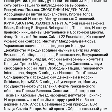
Предприятий, Церковь Духовной Технологии, Европейская
сеть организаций по наблюдению за выборами,
Республика Польша, СВОБОДНЫЙ ИДЕЛЬ-УРАЛ,
Ассоциация развития журналистики, IStories fonds,
Королевский Институт Международных Отношений,
КРИМСЬКА ПРАВОЗАХИСНА ГРУПА, Фонд имени Генриха
Бёлля, Stichting Bellingcat, Bellingcat Ltd, The Insider, Институт
правовой инициативы Центральной и Восточной Европы,
Фонд Открытой Эстонии, Calvert 22 Foundation, Канадский
украинский конгресс, Институт Макдональда-Лорье,
Украинская национальная федерация Канады,
Декабристы, Международный научный центр им Вудро
Вильсона, Свободная пресса, Возрождение, Всеукраинский
духовный центр , Риддл, Русский антивоенный комитет в
Швеции, Проект Медуза, Фонд Андрея Сахарова, Форум
свободной России, Лига Свободных Наций, Transparеncy
International, Форум Свободных Народов ПостРоссии,
Солидарность с гражданским движением в России –
Solidarus, КрымSOS, Свободный университет, Институт
государственного управления, Форум гражданского
общества Россия, Беллона, Союз жителей островов
Тисима и Хабомаи, Съезд народных депутатов, Гринпис
Интернешнл, Фонд борьбы с коррупцией Инк, Завет
церквей TCCN, Агора, Всемирный фонд природы, BDR
Novaja Gazeta-Europe, Алтай проект, Образовательный дом