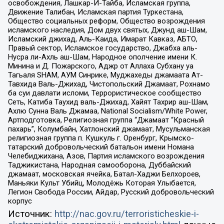
освобождения, Лашкар-И-Тайба, Исламская группа,
Движение Талибан, Исламская партия Туркестана,
Общество социальных реформ, Общество возрождения
исламского наследия, Дом двух святых, Джунд аш-Шам,
Исламский джихад, Аль-Каида, Имарат Кавказ, АБТО,
Правый сектор, Исламское государство, Джабха аль-
Нусра ли-Ахль аш-Шам, Народное ополчение имени К.
Минина и Д. Пожарского, Аджр от Аллаха Субхану уа
Тагьаля SHAM, АУМ Синрике, Муджахеды джамаата Ат-
Тавхида Валь-Джихад, Чистопольский Джамаат, Рохнамо
ба суи давлати исломи, Террористическое сообщество
Сеть, Катиба Таухид валь-Джихад, Хайят Тахрир аш-Шам,
Ахлю Сунна Валь Джамаа, National Socialism/White Power,
Артподготовка, Религиозная группа “Джамаат “Красный
пахарь”, Колумбайн, Хатлонский джамаат, Мусульманская
религиозная группа п. Кушкуль г. Оренбург, Крымско-
татарский добровольческий батальон имени Номана
Челебиджихана, Азов, Партия исламского возрождения
Таджикистана, Народная самооборона, Дуббайский
джамаат, московская ячейка, Батал-Хаджи Белхороев,
Маньяки Культ Убийц, Молодёжь Которая Улыбается,
Легион Свобода России, Айдар, Русский добровольческий
корпус
Источник:
http://nac.gov.ru/terroristicheskie-i-