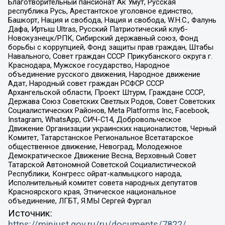
Благотворительный пансионат Ак Умут, Русская
республика Русь, Арестантское уголовное единство,
Башкорт, Нация и свобода, Нация и свобода, W.H.С., Фалунь
Дафа, Иртыш Ultras, Русский Патриотический клуб-
Новокузнецк/РПК, Сибирский державный союз, Фонд
борьбы с коррупцией, Фонд защиты прав граждан, Штабы
Навального, Совет граждан СССР Прикубанского округа г.
Краснодара, Мужское государство, Народное
объединение русского движения, Народное движение
Адат, Народный совет граждан РСФСР СССР
Архангельской области, Проект Штурм, Граждане СССР,
Держава Союз Советских Светлых Родов, Совет Советских
Социалистических Районов, Meta Platforms Inc, Facebook,
Instagram, WhatsApp, СИЧ-С14, Добровольческое
Движение Организации украинских националистов, Черный
Комитет, Татарстанское Региональное Всетатарское
общественное движение, Невоград, Молодежное
Демократическое Движение Весна, Верховный Совет
Татарской Автономной Советской Социалистической
Республики, Конгресс ойрат-калмыцкого народа,
Исполнительный комитет совета народных депутатов
Красноярского края, Этническое национальное
объединение, ЛГБТ, Я.МЫ Сергей Фургал
Источник:
https://minjust.gov.ru/ru/documents/7822/