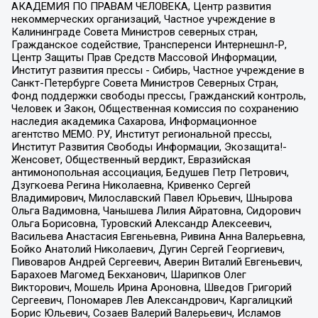
АКАДЕМИЯ ПО ПРАВАМ ЧЕЛОВЕКА, Центр развития
некоммерческих организаций, Частное учреждение в
Калининграде Совета Министров северных стран,
Гражданское содействие, Трансперенси Интернешнл-Р,
Центр Защиты Прав Средств Массовой Информации,
Институт развития прессы - Сибирь, Частное учреждение в
Санкт-Петербурге Совета Министров Северных Стран,
Фонд поддержки свободы прессы, Гражданский контроль,
Человек и Закон, Общественная комиссия по сохранению
наследия академика Сахарова, Информационное
агентство МЕМО. РУ, Институт региональной прессы,
Институт Развития Свободы Информации, Экозащита!-
Женсовет, Общественный вердикт, Евразийская
антимонопольная ассоциация, Бедушев Петр Петрович,
Дзугкоева Регина Николаевна, Кривенко Сергей
Владимирович, Милославский Павел Юрьевич, Шнырова
Ольга Вадимовна, Чанышева Лилия Айратовна, Сидорович
Ольга Борисовна, Туровский Александр Алексеевич,
Васильева Анастасия Евгеньевна, Ривина Анна Валерьевна,
Бойко Анатолий Николаевич, Дугин Сергей Георгиевич,
Пивоваров Андрей Сергеевич, Аверин Виталий Евгеньевич,
Барахоев Магомед Бекханович, Шарипков Олег
Викторович, Мошель Ирина Ароновна, Шведов Григорий
Сергеевич, Пономарев Лев Александрович, Каргалицкий
Борис Юльевич, Созаев Валерий Валерьевич, Исламов