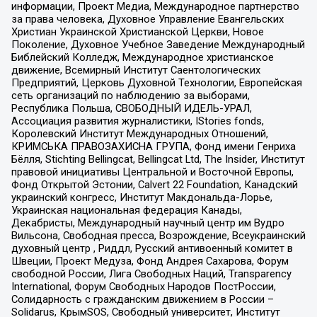
информации, Проект Медиа, Международное партнерство
за права человека, Духовное Управление Евангельских
Христиан Украинской Христианской Церкви, Новое
Поколение, Духовное Учебное Заведение Международный
Библейский Колледж, Международное христианское
движение, Всемирный Институт Саентологических
Предприятий, Церковь Духовной Технологии, Европейская
сеть организаций по наблюдению за выборами,
Республика Польша, СВОБОДНЫЙ ИДЕЛЬ-УРАЛ,
Ассоциация развития журналистики, IStories fonds,
Королевский Институт Международных Отношений,
КРИМСЬКА ПРАВОЗАХИСНА ГРУПА, Фонд имени Генриха
Бёлля, Stichting Bellingcat, Bellingcat Ltd, The Insider, Институт
правовой инициативы Центральной и Восточной Европы,
Фонд Открытой Эстонии, Calvert 22 Foundation, Канадский
украинский конгресс, Институт Макдональда-Лорье,
Украинская национальная федерация Канады,
Декабристы, Международный научный центр им Вудро
Вильсона, Свободная пресса, Возрождение, Всеукраинский
духовный центр , Риддл, Русский антивоенный комитет в
Швеции, Проект Медуза, Фонд Андрея Сахарова, Форум
свободной России, Лига Свободных Наций, Transparеncy
International, Форум Свободных Народов ПостРоссии,
Солидарность с гражданским движением в России –
Solidarus, КрымSOS, Свободный университет, Институт