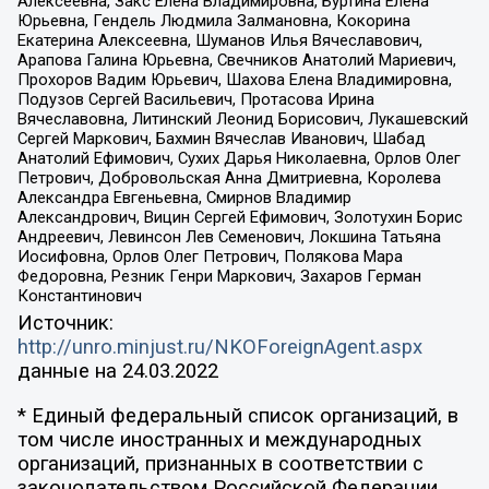
Алексеевна, Закс Елена Владимировна, Буртина Елена
Юрьевна, Гендель Людмила Залмановна, Кокорина
Екатерина Алексеевна, Шуманов Илья Вячеславович,
Арапова Галина Юрьевна, Свечников Анатолий Мариевич,
Прохоров Вадим Юрьевич, Шахова Елена Владимировна,
Подузов Сергей Васильевич, Протасова Ирина
Вячеславовна, Литинский Леонид Борисович, Лукашевский
Сергей Маркович, Бахмин Вячеслав Иванович, Шабад
Анатолий Ефимович, Сухих Дарья Николаевна, Орлов Олег
Петрович, Добровольская Анна Дмитриевна, Королева
Александра Евгеньевна, Смирнов Владимир
Александрович, Вицин Сергей Ефимович, Золотухин Борис
Андреевич, Левинсон Лев Семенович, Локшина Татьяна
Иосифовна, Орлов Олег Петрович, Полякова Мара
Федоровна, Резник Генри Маркович, Захаров Герман
Константинович
Источник:
http://unro.minjust.ru/NKOForeignAgent.aspx
данные на
24.03.2022
* Единый федеральный список организаций, в
том числе иностранных и международных
организаций, признанных в соответствии с
законодательством Российской Федерации