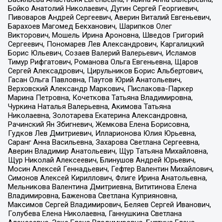
Бойко Анатолий Николаевич, Дугин Сергей Георгиевич,
Пивоваров Андрей Сергеевич, Аверин Виталий Евгеньевич,
Барахоев Магомед Бекханович, Шарипков Олег
Викторович, Мошель Ирина Ароновна, Шведов Григорий
Сергеевич, Пономарев Лев Александрович, Каргалицкий
Борис Юльевич, Созаев Валерий Валерьевич, Исламов
Тимур Рифгатович, Романова Ольга Евгеньевна, Щаров
Сергей Алексадрович, Цирульников Борис Альбертович,
Гасан Ольга Павловна, Паутов Юрий Анатольевич,
Верховский Александр Маркович, Пислакова-Паркер
Марина Петровна, Кочеткова Татьяна Владимировна,
Чуркина Наталья Валерьевна, Акимова Татьяна
Николаевна, Золотарева Екатерина Александровна,
Рачинский Ян Збигневич, Жемкова Елена Борисовна,
Гудков Лев Дмитриевич, Илларионова Юлия Юрьевна,
Саранг Анна Васильевна, Захарова Светлана Сергеевна,
Аверин Владимир Анатольевич, Щур Татьяна Михайловна,
Щур Николай Алексеевич, Блинушов Андрей Юрьевич,
Мосин Алексей Геннадьевич, Гефтер Валентин Михайлович,
Симонов Алексей Кириллович, Флиге Ирина Анатольевна,
Мельникова Валентина Дмитриевна, Вититинова Елена
Владимировна, Баженова Светлана Куприяновна,
Максимов Сергей Владимирович, Беляев Сергей Иванович,
Голубева Елена Николаевна, Ганнушкина Светлана