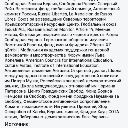
Свободная Россия Берлин, Свободная Россия Северный
Рейн-Вестфалия, Фонд глобальной помощи, Антивоенный
комитет России, Russie-Libertes, La Asocicion de Rusos
Libres, Союз за возвращение Северных территорий,
Крымскотатарский Ресурсный Центр, Глобальный союз
IndustriALL, Russian Election Monitor, Article 19, Мнение
медиа, Федерация анархического черного креста, Радио
Свободная Европа, Германское общество изучения
Восточной Европы, Фонд имени Фридриха Эберта, XZ
gGmbH, Мобильная академия поддержки гендерной
демократии и миротворчества, Форум имени Льва
Копелева, American Councils for International Education,
Cultural Vistas, Institute of International Education,
Антивоенное движение Антальи, Открытый диалог, Школа
международных отношений и государственной политики
им Питера Мунка, Российско-канадский демократический
альянс, Школа международных отношений им Нормана
Патерсона, Центр Гражданских Свобод, Фонд Бориса
Немцова за Свободу, Фонд имени Фридриха Науманна за
свободу, Феминистское антивоенное сопротивление,
Комитет независимости Ингушетии, Прометей, Stop
Occupation of Karelia, Вернись живым, Фридом Хаус, СОТА
медиа, Либерально-демократическая Лига Украины
Источник: