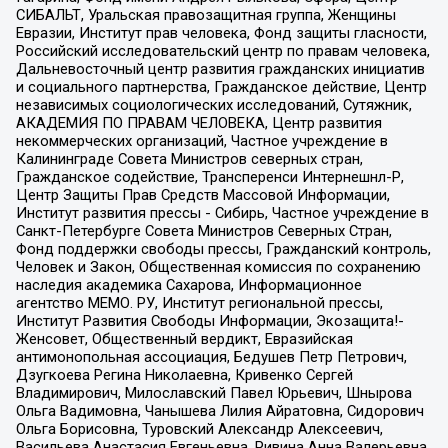
СИБАЛЬТ, Уральская правозащитная группа, Женщины
Евразии, Институт прав человека, Фонд защиты гласности,
Российский исследовательский центр по правам человека,
Дальневосточный центр развития гражданских инициатив
и социального партнерства, Гражданское действие, Центр
независимых социологических исследований, Сутяжник,
АКАДЕМИЯ ПО ПРАВАМ ЧЕЛОВЕКА, Центр развития
некоммерческих организаций, Частное учреждение в
Калининграде Совета Министров северных стран,
Гражданское содействие, Трансперенси Интернешнл-Р,
Центр Защиты Прав Средств Массовой Информации,
Институт развития прессы - Сибирь, Частное учреждение в
Санкт-Петербурге Совета Министров Северных Стран,
Фонд поддержки свободы прессы, Гражданский контроль,
Человек и Закон, Общественная комиссия по сохранению
наследия академика Сахарова, Информационное
агентство МЕМО. РУ, Институт региональной прессы,
Институт Развития Свободы Информации, Экозащита!-
Женсовет, Общественный вердикт, Евразийская
антимонопольная ассоциация, Бедушев Петр Петрович,
Дзугкоева Регина Николаевна, Кривенко Сергей
Владимирович, Милославский Павел Юрьевич, Шнырова
Ольга Вадимовна, Чанышева Лилия Айратовна, Сидорович
Ольга Борисовна, Туровский Александр Алексеевич,
Васильева Анастасия Евгеньевна, Ривина Анна Валерьевна,