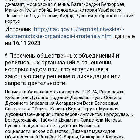
джамаат, московская ячейка, Батал-Хаджи Белхороев,
Маньяки Культ Убийц, Молодёжь Которая Улыбается,
Легион Свобода России, Айдар, Русский добровольческий
корпус
Источник:
http://nac.gov.ru/terroristicheskie-i-
ekstremistskie-organizacii-i-materialy.html
данные
на
16.11.2023
* Перечень общественных объединений и
религиозных организаций в отношении
которых судом принято вступившее в
законную силу решение о ликвидации или
запрете деятельности:
Национал-большевистская партия, ВЕК РА, Рада земли
Кубанской Духовно Родовой Державы Русь, Община
Духовного Управления Асгардской Веси Беловодья,
Славянская Община Капища Веды Перуна, Мужская
Духовная Семинария Староверов-Инглингов, Нурджулар, К
Богодержавию, Таблиги Джамаат, Свидетели Иеговы,
Русское национальное единство, Национал-
социалистическое общество, Джамаат мувахидов,
Объединенный Вилайат Кабарды, Балкарии и Карачая,