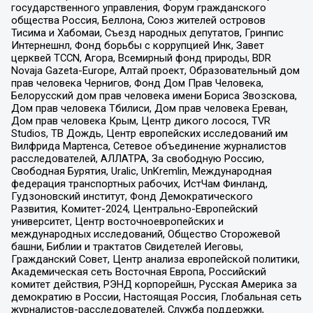
государственного управления, Форум гражданского
общества Россия, Беллона, Союз жителей островов
Тисима и Хабомаи, Съезд народных депутатов, Гринпис
Интернешнл, Фонд борьбы с коррупцией Инк, Завет
церквей TCCN, Агора, Всемирный фонд природы, BDR
Novaja Gazeta-Europe, Алтай проект, Образовательный дом
прав человека Чернигов, Фонд Дом Прав Человека,
Белорусский дом прав человека имени Бориса Звозскова,
Дом прав человека Тбилиси, Дом прав человека Ереван,
Дом прав человека Крым, Центр дикого лосося, TVR
Studios, ТВ Дождь, Центр европейских исследований им
Вилфрида Мартенса, Сетевое объединение журналистов
расследователей, АЛЛАТРА, За свободную Россию,
Свободная Бурятия, Uralic, UnKremlin, Международная
федерация транспортных рабочих, ИстЧам Финланд,
Гудзоновский институт, Фонд Демократического
Развития, Комитет-2024, Центрально-Европейский
университет, Центр восточноевропейских и
международных исследований, Общество Сторожевой
башни, Библии и трактатов Свидетелей Иеговы,
Гражданский Совет, Центр анализа европейской политики,
Академическая сеть Восточная Европа, Российский
комитет действия, РЭНД корпорейшн, Русская Америка за
демократию в России, Настоящая Россия, Глобальная сеть
журналистов-расследователей, Служба поддержки,