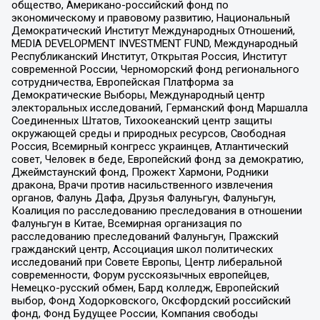
общество, Американо-российский фонд по
экономическому и правовому развитию, Национальный
Демократический Институт Международных Отношений,
MEDIA DEVELOPMENT INVESTMENT FUND, Международный
Республиканский Институт, Открытая Россия, Институт
современной России, Черноморский фонд регионального
сотрудничества, Европейская Платформа за
Демократические Выборы, Международный центр
электоральных исследований, Германский фонд Маршалла
Соединенных Штатов, Тихоокеанский центр защиты
окружающей среды и природных ресурсов, Свободная
Россия, Всемирный конгресс украинцев, Атлантический
совет, Человек в беде, Европейский фонд за демократию,
Джеймстаунский фонд, Прожект Хармони, Родники
дракона, Врачи против насильственного извлечения
органов, Фалунь Дафа, Друзья Фалуньгун, Фалуньгун,
Коалиция по расследованию преследования в отношении
Фалуньгун в Китае, Всемирная организация по
расследованию преследований Фалуньгун, Пражский
гражданский центр, Ассоциация школ политических
исследований при Совете Европы, Центр либеральной
современности, Форум русскоязычных европейцев,
Немецко-русский обмен, Бард колледж, Европейский
выбор, Фонд Ходорковского, Оксфордский российский
фонд, Фонд Будущее России, Компания свободы