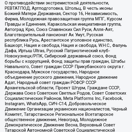
О противодействии экстремистской деятельности,
РЕВТАТПОД, Артподготовка, Штольц, В честь иконы
Божией Матери Державная, Сектор 16, Независимость,
Фирма, Молодежная правозащитная группа МПГ, Курсом
Правды и Единения, Каракольская инициативная группа,
Автоград Крю, Союз Славянских Сил Руси, Алля-Аят,
Благотворительный пансионат Ак Умут, Русская
республика Русь, Арестантское уголовное единство,
Башкорт, Нация и свобода, Нация и свобода, W.H.С., Фалунь
Дафа, Иртыш Ultras, Русский Патриотический клуб-
Новокузнецк/РПК, Сибирский державный союз, Фонд
борьбы с коррупцией, Фонд защиты прав граждан, Штабы
Навального, Совет граждан СССР Прикубанского округа г.
Краснодара, Мужское государство, Народное
объединение русского движения, Народное движение
Адат, Народный совет граждан РСФСР СССР
Архангельской области, Проект Штурм, Граждане СССР,
Держава Союз Советских Светлых Родов, Совет Советских
Социалистических Районов, Meta Platforms Inc, Facebook,
Instagram, WhatsApp, СИЧ-С14, Добровольческое
Движение Организации украинских националистов, Черный
Комитет, Татарстанское Региональное Всетатарское
общественное движение, Невоград, Молодежное
Демократическое Движение Весна, Верховный Совет
Татарской Автономной Советской Социалистической