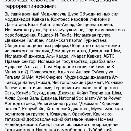
террористическими:
Высший военный Маджлисуль Шура Объединенных сил
моджахедов Кавказа, Конгресс народов Ичкерии и
Дагестана, База, Асбат аль-Ансар, Священная война,
Исламская группа, Братья-мусульмане, Партия исламского
освобождения, Лашкар-И-Тайба, Исламская группа,
Движение Талибан, Исламская партия Туркестана,
Общество социальных реформ, Общество возрождения
исламского наследия, Дом двух святых, Джунд аш-Шам,
Исламский джихад, Аль-Каида, Имарат Кавказ, АБТО,
Правый сектор, Исламское государство, Джабха аль-
Нусра ли-Ахль аш-Шам, Народное ополчение имени К.
Минина и Д. Пожарского, Аджр от Аллаха Субхану уа
Тагьаля SHAM, АУМ Синрике, Муджахеды джамаата Ат-
Тавхида Валь-Джихад, Чистопольский Джамаат, Рохнамо
ба суи давлати исломи, Террористическое сообщество
Сеть, Катиба Таухид валь-Джихад, Хайят Тахрир аш-Шам,
Ахлю Сунна Валь Джамаа, National Socialism/White Power,
Артподготовка, Религиозная группа “Джамаат “Красный
пахарь”, Колумбайн, Хатлонский джамаат, Мусульманская
религиозная группа п. Кушкуль г. Оренбург, Крымско-
татарский добровольческий батальон имени Номана
Челебиджихана, Азов, Партия исламского возрождения
Таджикистана, Народная самооборона, Дуббайский