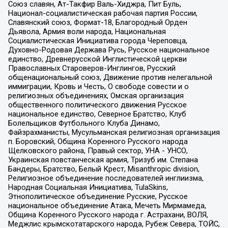
Союз славян, Ат-Такфир Валь-Хиджра, Пит Буль,
Национал-социалистическая рабочая партия России,
Славянский союз, Формат-18, Благородный Орден
Дьявола, Армия воли народа, Национальная
Социалистическая Инициатива города Череповца,
Духовно-Родовая Держава Русь, Русское национальное
единство, Древнерусской Инглистической церкви
Православных Староверов-Инглингов, Русский
общенациональный союз, Движение против нелегальной
иммиграции, Кровь и Честь, О свободе совести и о
религиозных объединениях, Омская организация
общественного политического движения Русское
национальное единство, Северное Братство, Клуб
Болельщиков Футбольного Клуба Динамо,
Файзрахманисты, Мусульманская религиозная организация
п. Боровский, Община Коренного Русского народа
Щелковского района, Правый сектор, УНА - УНСО,
Украинская повстанческая армия, Тризуб им. Степана
Бандеры, Братство, Белый Крест, Misanthropic division,
Религиозное объединение последователей инглиизма,
Народная Социальная Инициатива, TulaSkins,
Этнополитическое объединение Русские, Русское
национальное объединение Атака, Мечеть Мирмамеда,
Община Коренного Русского народа г. Астрахани, ВОЛЯ,
Меджлис крымскотатарского народа, Рубеж Севера, ТОЙС,