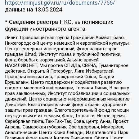
https://minjust.gov.ru/ru/documents/7756/
данные на
13.05.2024
* Сведения реестра НКО, выполняющих
функции иностранного агента:
Лилит, Правозащитная группа Гражданин.Армия.Право,
Нижегородский центр немецкой и европейской культуры,
Центр гендерных исследований, Фонд защиты прав
граждан Штаб, Институт права и публичной политики,
Фонд борьбы с коррупцией, Альянс врачей,
НАСИЛИЮ.НЕТ, Мы против СПИДа, СВЕЧА, Гуманитарное
действие, Открытый Петербург, Лига Избирателей,
Правовая инициатива, Гражданский Союз, Хасдей
Ерушалаим, Центр поддержки и содействия развитию
средств массовой информации, Горячая Линия, В защиту
прав заключенных, Институт глобализации и социальных
движений, Центр социально-информационных инициатив
Действие, Благотворительный фонд охраны здоровья и
защиты прав граждан, Благотворительный фонд помощи
осужденным и их семьям, Фонд Тольятти, Новое время,
Серебряная тайга, Так-Так-Так, Сова, центр Анна, Проект
Апрель, Самарская губерния, Эра здоровья, Мемориал,
Аналитический Центр Юрия Левады, Издательство Парк
Гагарина, Фонд имени Андрея Рылькова, Сфера, Центр