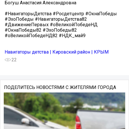
Богуш Анастасия Александровна
#НавигаторыДетства #Росдетцентр #ОкнаПобеды
#ЭхоПобеды #НавигаторыДетства82
#ДвижениеПервых #оВеликойПобедеНД
#ОкнаПобеды82 #ЭхоПобеды82
#оВеликойПобедеНД82 #НДК_май9
Навигаторы детства | Кировский район | КРЫМ
22
ПОДЕЛИТЕСЬ НОВОСТЯМИ С ЖИТЕЛЯМИ ГОРОДА