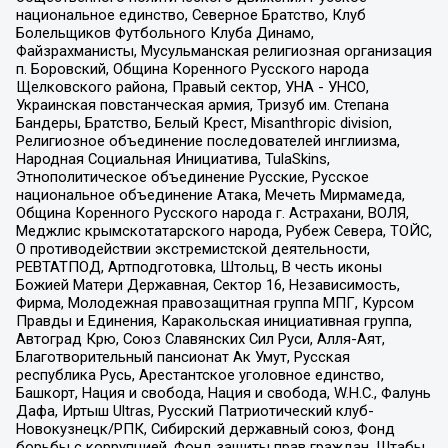
национальное единство, Северное Братство, Клуб
Болельщиков Футбольного Клуба Динамо,
Файзрахманисты, Мусульманская религиозная организация
п. Боровский, Община Коренного Русского народа
Щелковского района, Правый сектор, УНА - УНСО,
Украинская повстанческая армия, Тризуб им. Степана
Бандеры, Братство, Белый Крест, Misanthropic division,
Религиозное объединение последователей инглиизма,
Народная Социальная Инициатива, TulaSkins,
Этнополитическое объединение Русские, Русское
национальное объединение Атака, Мечеть Мирмамеда,
Община Коренного Русского народа г. Астрахани, ВОЛЯ,
Меджлис крымскотатарского народа, Рубеж Севера, ТОЙС,
О противодействии экстремистской деятельности,
РЕВТАТПОД, Артподготовка, Штольц, В честь иконы
Божией Матери Державная, Сектор 16, Независимость,
Фирма, Молодежная правозащитная группа МПГ, Курсом
Правды и Единения, Каракольская инициативная группа,
Автоград Крю, Союз Славянских Сил Руси, Алля-Аят,
Благотворительный пансионат Ак Умут, Русская
республика Русь, Арестантское уголовное единство,
Башкорт, Нация и свобода, Нация и свобода, W.H.С., Фалунь
Дафа, Иртыш Ultras, Русский Патриотический клуб-
Новокузнецк/РПК, Сибирский державный союз, Фонд
борьбы с коррупцией, Фонд защиты прав граждан, Штабы