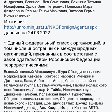
Андреевич, Левинсон Лев Семенович, Локшина Татьяна
Иосифовна, Орлов Олег Петрович, Полякова Мара
Федоровна, Резник Генри Маркович, Захаров Герман
Константинович
Источник:
http://unro.minjust.ru/NKOForeignAgent.aspx
данные на
24.03.2022
* Единый федеральный список организаций, в
том числе иностранных и международных
организаций, признанных в соответствии с
законодательством Российской Федерации
террористическими:
Высший военный Маджлисуль Шура Объединенных сил
моджахедов Кавказа, Конгресс народов Ичкерии и
Дагестана, База, Асбат аль-Ансар, Священная война,
Исламская группа, Братья-мусульмане, Партия исламского
освобождения, Лашкар-И-Тайба, Исламская группа,
Движение Талибан, Исламская партия Туркестана,
Общество социальных реформ, Общество возрождения
исламского наследия, Дом двух святых, Джунд аш-Шам,
Исламский джихад, Аль-Каида, Имарат Кавказ, АБТО,