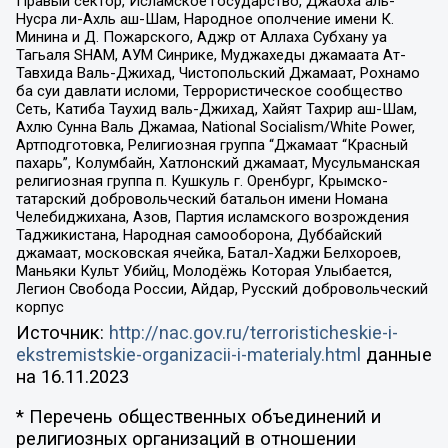
Правый сектор, Исламское государство, Джабха аль-
Нусра ли-Ахль аш-Шам, Народное ополчение имени К.
Минина и Д. Пожарского, Аджр от Аллаха Субхану уа
Тагьаля SHAM, АУМ Синрике, Муджахеды джамаата Ат-
Тавхида Валь-Джихад, Чистопольский Джамаат, Рохнамо
ба суи давлати исломи, Террористическое сообщество
Сеть, Катиба Таухид валь-Джихад, Хайят Тахрир аш-Шам,
Ахлю Сунна Валь Джамаа, National Socialism/White Power,
Артподготовка, Религиозная группа “Джамаат “Красный
пахарь”, Колумбайн, Хатлонский джамаат, Мусульманская
религиозная группа п. Кушкуль г. Оренбург, Крымско-
татарский добровольческий батальон имени Номана
Челебиджихана, Азов, Партия исламского возрождения
Таджикистана, Народная самооборона, Дуббайский
джамаат, московская ячейка, Батал-Хаджи Белхороев,
Маньяки Культ Убийц, Молодёжь Которая Улыбается,
Легион Свобода России, Айдар, Русский добровольческий
корпус
Источник:
http://nac.gov.ru/terroristicheskie-i-
ekstremistskie-organizacii-i-materialy.html
данные
на
16.11.2023
* Перечень общественных объединений и
религиозных организаций в отношении