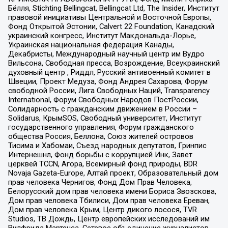
Бёлля, Stichting Bellingcat, Bellingcat Ltd, The Insider, Институт
правовой инициативы Центральной и Восточной Европы,
Фонд Открытой Эстонии, Calvert 22 Foundation, Канадский
украинский конгресс, Институт Макдональда-Лорье,
Украинская национальная федерация Канады,
Декабристы, Международный научный центр им Вудро
Вильсона, Свободная пресса, Возрождение, Всеукраинский
духовный центр , Риддл, Русский антивоенный комитет в
Швеции, Проект Медуза, Фонд Андрея Сахарова, Форум
свободной России, Лига Свободных Наций, Transparеncy
International, Форум Свободных Народов ПостРоссии,
Солидарность с гражданским движением в России –
Solidarus, КрымSOS, Свободный университет, Институт
государственного управления, Форум гражданского
общества Россия, Беллона, Союз жителей островов
Тисима и Хабомаи, Съезд народных депутатов, Гринпис
Интернешнл, Фонд борьбы с коррупцией Инк, Завет
церквей TCCN, Агора, Всемирный фонд природы, BDR
Novaja Gazeta-Europe, Алтай проект, Образовательный дом
прав человека Чернигов, Фонд Дом Прав Человека,
Белорусский дом прав человека имени Бориса Звозскова,
Дом прав человека Тбилиси, Дом прав человека Ереван,
Дом прав человека Крым, Центр дикого лосося, TVR
Studios, ТВ Дождь, Центр европейских исследований им