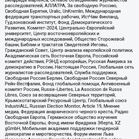
Вилфрида Мартенса, Сетевое объединение журналистов
расследователей, АЛЛАТРА, За свободную Россию,
Свободная Бурятия, Uralic, UnKremlin, Международная
федерация транспортных рабочих, ИстЧам Финланд,
Гудзоновский институт, Фонд Демократического
Развития, Комитет-2024, Центрально-Европейский
университет, Центр восточноевропейских и
международных исследований, Общество Сторожевой
башни, Библии и трактатов Свидетелей Иеговы,
Гражданский Совет, Центр анализа европейской политики,
Академическая сеть Восточная Европа, Российский
комитет действия, РЭНД корпорейшн, Русская Америка за
демократию в России, Настоящая Россия, Глобальная сеть
журналистов-расследователей, Служба поддержки,
Свободная Россия Берлин, Свободная Россия Северный
Рейн-Вестфалия, Фонд глобальной помощи, Антивоенный
комитет России, Russie-Libertes, La Asocicion de Rusos
Libres, Союз за возвращение Северных территорий,
Крымскотатарский Ресурсный Центр, Глобальный союз
IndustriALL, Russian Election Monitor, Article 19, Мнение
медиа, Федерация анархического черного креста, Радио
Свободная Европа, Германское общество изучения
Восточной Европы, Фонд имени Фридриха Эберта, XZ
gGmbH, Мобильная академия поддержки гендерной
демократии и миротворчества, Форум имени Льва