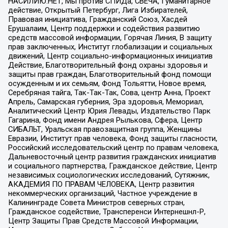
НАСИЛИЮ.НЕТ, Мы против СПИДа, СВЕЧА, Гуманитарное
действие, Открытый Петербург, Лига Избирателей,
Правовая инициатива, Гражданский Союз, Хасдей
Ерушалаим, Центр поддержки и содействия развитию
средств массовой информации, Горячая Линия, В защиту
прав заключенных, Институт глобализации и социальных
движений, Центр социально-информационных инициатив
Действие, Благотворительный фонд охраны здоровья и
защиты прав граждан, Благотворительный фонд помощи
осужденным и их семьям, Фонд Тольятти, Новое время,
Серебряная тайга, Так-Так-Так, Сова, центр Анна, Проект
Апрель, Самарская губерния, Эра здоровья, Мемориал,
Аналитический Центр Юрия Левады, Издательство Парк
Гагарина, Фонд имени Андрея Рылькова, Сфера, Центр
СИБАЛЬТ, Уральская правозащитная группа, Женщины
Евразии, Институт прав человека, Фонд защиты гласности,
Российский исследовательский центр по правам человека,
Дальневосточный центр развития гражданских инициатив
и социального партнерства, Гражданское действие, Центр
независимых социологических исследований, Сутяжник,
АКАДЕМИЯ ПО ПРАВАМ ЧЕЛОВЕКА, Центр развития
некоммерческих организаций, Частное учреждение в
Калининграде Совета Министров северных стран,
Гражданское содействие, Трансперенси Интернешнл-Р,
Центр Защиты Прав Средств Массовой Информации,