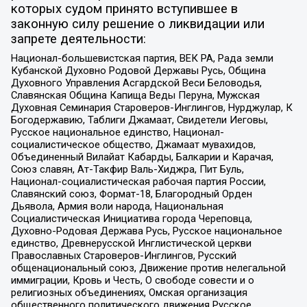
которых судом принято вступившее в
законную силу решение о ликвидации или
запрете деятельности:
Национал-большевистская партия, ВЕК РА, Рада земли
Кубанской Духовно Родовой Державы Русь, Община
Духовного Управления Асгардской Веси Беловодья,
Славянская Община Капища Веды Перуна, Мужская
Духовная Семинария Староверов-Инглингов, Нурджулар, К
Богодержавию, Таблиги Джамаат, Свидетели Иеговы,
Русское национальное единство, Национал-
социалистическое общество, Джамаат мувахидов,
Объединенный Вилайат Кабарды, Балкарии и Карачая,
Союз славян, Ат-Такфир Валь-Хиджра, Пит Буль,
Национал-социалистическая рабочая партия России,
Славянский союз, Формат-18, Благородный Орден
Дьявола, Армия воли народа, Национальная
Социалистическая Инициатива города Череповца,
Духовно-Родовая Держава Русь, Русское национальное
единство, Древнерусской Инглистической церкви
Православных Староверов-Инглингов, Русский
общенациональный союз, Движение против нелегальной
иммиграции, Кровь и Честь, О свободе совести и о
религиозных объединениях, Омская организация
общественного политического движения Русское