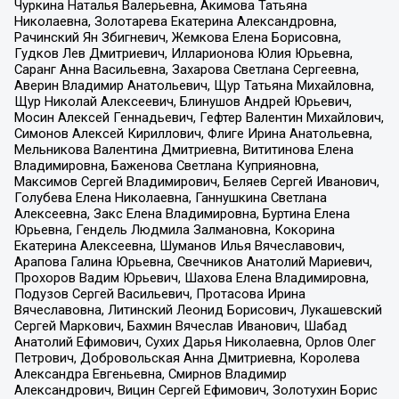
Чуркина Наталья Валерьевна, Акимова Татьяна
Николаевна, Золотарева Екатерина Александровна,
Рачинский Ян Збигневич, Жемкова Елена Борисовна,
Гудков Лев Дмитриевич, Илларионова Юлия Юрьевна,
Саранг Анна Васильевна, Захарова Светлана Сергеевна,
Аверин Владимир Анатольевич, Щур Татьяна Михайловна,
Щур Николай Алексеевич, Блинушов Андрей Юрьевич,
Мосин Алексей Геннадьевич, Гефтер Валентин Михайлович,
Симонов Алексей Кириллович, Флиге Ирина Анатольевна,
Мельникова Валентина Дмитриевна, Вититинова Елена
Владимировна, Баженова Светлана Куприяновна,
Максимов Сергей Владимирович, Беляев Сергей Иванович,
Голубева Елена Николаевна, Ганнушкина Светлана
Алексеевна, Закс Елена Владимировна, Буртина Елена
Юрьевна, Гендель Людмила Залмановна, Кокорина
Екатерина Алексеевна, Шуманов Илья Вячеславович,
Арапова Галина Юрьевна, Свечников Анатолий Мариевич,
Прохоров Вадим Юрьевич, Шахова Елена Владимировна,
Подузов Сергей Васильевич, Протасова Ирина
Вячеславовна, Литинский Леонид Борисович, Лукашевский
Сергей Маркович, Бахмин Вячеслав Иванович, Шабад
Анатолий Ефимович, Сухих Дарья Николаевна, Орлов Олег
Петрович, Добровольская Анна Дмитриевна, Королева
Александра Евгеньевна, Смирнов Владимир
Александрович, Вицин Сергей Ефимович, Золотухин Борис