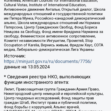
Копелева, American Councils for International Education,
Cultural Vistas, Institute of International Education,
Антивоенное движение Антальи, Открытый диалог, Школа
международных отношений и государственной политики
им Питера Мунка, Российско-канадский демократический
альянс, Школа международных отношений им Нормана
Патерсона, Центр Гражданских Свобод, Фонд Бориса
Немцова за Свободу, Фонд имени Фридриха Науманна за
свободу, Феминистское антивоенное сопротивление,
Комитет независимости Ингушетии, Прометей, Stop
Occupation of Karelia, Вернись живым, Фридом Хаус, СОТА
медиа, Либерально-демократическая Лига Украины
Источник:
https://minjust.gov.ru/ru/documents/7756/
данные на
13.05.2024
* Сведения реестра НКО, выполняющих
функции иностранного агента:
Лилит, Правозащитная группа Гражданин.Армия.Право,
Нижегородский центр немецкой и европейской культуры,
Центр гендерных исследований, Фонд защиты прав
граждан Штаб, Институт права и публичной политики,
Фонд борьбы с коррупцией, Альянс врачей,