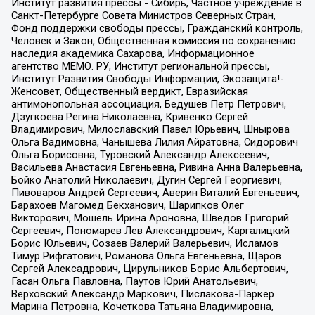
Институт развития прессы - Сибирь, Частное учреждение в
Санкт-Петербурге Совета Министров Северных Стран,
Фонд поддержки свободы прессы, Гражданский контроль,
Человек и Закон, Общественная комиссия по сохранению
наследия академика Сахарова, Информационное
агентство МЕМО. РУ, Институт региональной прессы,
Институт Развития Свободы Информации, Экозащита!-
Женсовет, Общественный вердикт, Евразийская
антимонопольная ассоциация, Бедушев Петр Петрович,
Дзугкоева Регина Николаевна, Кривенко Сергей
Владимирович, Милославский Павел Юрьевич, Шнырова
Ольга Вадимовна, Чанышева Лилия Айратовна, Сидорович
Ольга Борисовна, Туровский Александр Алексеевич,
Васильева Анастасия Евгеньевна, Ривина Анна Валерьевна,
Бойко Анатолий Николаевич, Дугин Сергей Георгиевич,
Пивоваров Андрей Сергеевич, Аверин Виталий Евгеньевич,
Барахоев Магомед Бекханович, Шарипков Олег
Викторович, Мошель Ирина Ароновна, Шведов Григорий
Сергеевич, Пономарев Лев Александрович, Каргалицкий
Борис Юльевич, Созаев Валерий Валерьевич, Исламов
Тимур Рифгатович, Романова Ольга Евгеньевна, Щаров
Сергей Алексадрович, Цирульников Борис Альбертович,
Гасан Ольга Павловна, Паутов Юрий Анатольевич,
Верховский Александр Маркович, Пислакова-Паркер
Марина Петровна, Кочеткова Татьяна Владимировна,