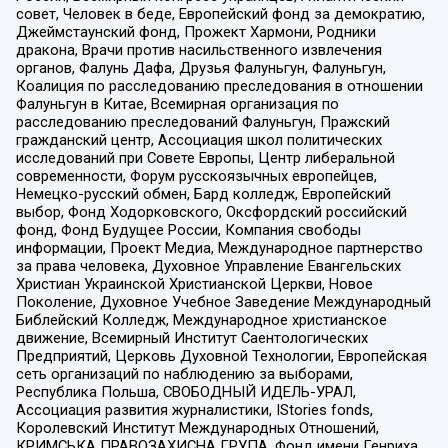
совет, Человек в беде, Европейский фонд за демократию,
Джеймстаунский фонд, Прожект Хармони, Родники
дракона, Врачи против насильственного извлечения
органов, Фалунь Дафа, Друзья Фалуньгун, Фалуньгун,
Коалиция по расследованию преследования в отношении
Фалуньгун в Китае, Всемирная организация по
расследованию преследований Фалуньгун, Пражский
гражданский центр, Ассоциация школ политических
исследований при Совете Европы, Центр либеральной
современности, Форум русскоязычных европейцев,
Немецко-русский обмен, Бард колледж, Европейский
выбор, Фонд Ходорковского, Оксфордский российский
фонд, Фонд Будущее России, Компания свободы
информации, Проект Медиа, Международное партнерство
за права человека, Духовное Управление Евангельских
Христиан Украинской Христианской Церкви, Новое
Поколение, Духовное Учебное Заведение Международный
Библейский Колледж, Международное христианское
движение, Всемирный Институт Саентологических
Предприятий, Церковь Духовной Технологии, Европейская
сеть организаций по наблюдению за выборами,
Республика Польша, СВОБОДНЫЙ ИДЕЛЬ-УРАЛ,
Ассоциация развития журналистики, IStories fonds,
Королевский Институт Международных Отношений,
КРИМСЬКА ПРАВОЗАХИСНА ГРУПА, Фонд имени Генриха