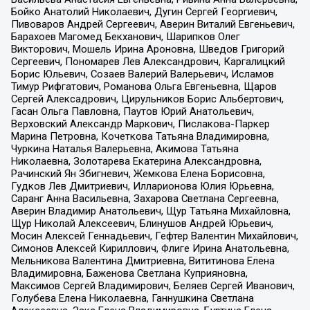
Бойко Анатолий Николаевич, Дугин Сергей Георгиевич,
Пивоваров Андрей Сергеевич, Аверин Виталий Евгеньевич,
Барахоев Магомед Бекханович, Шарипков Олег
Викторович, Мошель Ирина Ароновна, Шведов Григорий
Сергеевич, Пономарев Лев Александрович, Каргалицкий
Борис Юльевич, Созаев Валерий Валерьевич, Исламов
Тимур Рифгатович, Романова Ольга Евгеньевна, Щаров
Сергей Алексадрович, Цирульников Борис Альбертович,
Гасан Ольга Павловна, Паутов Юрий Анатольевич,
Верховский Александр Маркович, Пислакова-Паркер
Марина Петровна, Кочеткова Татьяна Владимировна,
Чуркина Наталья Валерьевна, Акимова Татьяна
Николаевна, Золотарева Екатерина Александровна,
Рачинский Ян Збигневич, Жемкова Елена Борисовна,
Гудков Лев Дмитриевич, Илларионова Юлия Юрьевна,
Саранг Анна Васильевна, Захарова Светлана Сергеевна,
Аверин Владимир Анатольевич, Щур Татьяна Михайловна,
Щур Николай Алексеевич, Блинушов Андрей Юрьевич,
Мосин Алексей Геннадьевич, Гефтер Валентин Михайлович,
Симонов Алексей Кириллович, Флиге Ирина Анатольевна,
Мельникова Валентина Дмитриевна, Вититинова Елена
Владимировна, Баженова Светлана Куприяновна,
Максимов Сергей Владимирович, Беляев Сергей Иванович,
Голубева Елена Николаевна, Ганнушкина Светлана