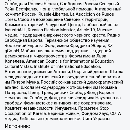
Свободная Россия Берлин, Свободная Россия Северный
Рейн-Вестфалия, Фонд глобальной помощи, Антивоенный
комитет России, Russie-Libertes, La Asocicion de Rusos
Libres, Союз за возвращение Северных территорий,
Крымскотатарский Ресурсный Центр, Глобальный союз
IndustriALL, Russian Election Monitor, Article 19, Мнение
медиа, Федерация анархического черного креста, Радио
Свободная Европа, Германское общество изучения
Восточной Европы, Фонд имени Фридриха Эберта, XZ
gGmbH, Мобильная академия поддержки гендерной
демократии и миротворчества, Форум имени Льва
Копелева, American Councils for International Education,
Cultural Vistas, Institute of International Education,
Антивоенное движение Антальи, Открытый диалог, Школа
международных отношений и государственной политики
им Питера Мунка, Российско-канадский демократический
альянс, Школа международных отношений им Нормана
Патерсона, Центр Гражданских Свобод, Фонд Бориса
Немцова за Свободу, Фонд имени Фридриха Науманна за
свободу, Феминистское антивоенное сопротивление,
Комитет независимости Ингушетии, Прометей, Stop
Occupation of Karelia, Вернись живым, Фридом Хаус, СОТА
медиа, Либерально-демократическая Лига Украины
Источник: