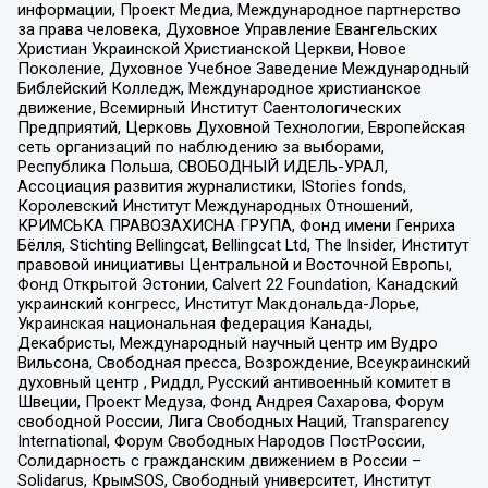
информации, Проект Медиа, Международное партнерство
за права человека, Духовное Управление Евангельских
Христиан Украинской Христианской Церкви, Новое
Поколение, Духовное Учебное Заведение Международный
Библейский Колледж, Международное христианское
движение, Всемирный Институт Саентологических
Предприятий, Церковь Духовной Технологии, Европейская
сеть организаций по наблюдению за выборами,
Республика Польша, СВОБОДНЫЙ ИДЕЛЬ-УРАЛ,
Ассоциация развития журналистики, IStories fonds,
Королевский Институт Международных Отношений,
КРИМСЬКА ПРАВОЗАХИСНА ГРУПА, Фонд имени Генриха
Бёлля, Stichting Bellingcat, Bellingcat Ltd, The Insider, Институт
правовой инициативы Центральной и Восточной Европы,
Фонд Открытой Эстонии, Calvert 22 Foundation, Канадский
украинский конгресс, Институт Макдональда-Лорье,
Украинская национальная федерация Канады,
Декабристы, Международный научный центр им Вудро
Вильсона, Свободная пресса, Возрождение, Всеукраинский
духовный центр , Риддл, Русский антивоенный комитет в
Швеции, Проект Медуза, Фонд Андрея Сахарова, Форум
свободной России, Лига Свободных Наций, Transparеncy
International, Форум Свободных Народов ПостРоссии,
Солидарность с гражданским движением в России –
Solidarus, КрымSOS, Свободный университет, Институт