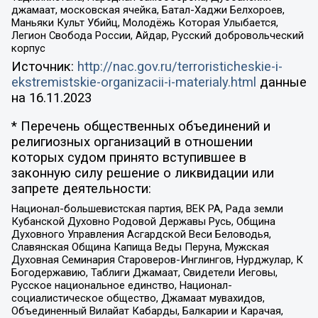
джамаат, московская ячейка, Батал-Хаджи Белхороев,
Маньяки Культ Убийц, Молодёжь Которая Улыбается,
Легион Свобода России, Айдар, Русский добровольческий
корпус
Источник:
http://nac.gov.ru/terroristicheskie-i-
ekstremistskie-organizacii-i-materialy.html
данные
на
16.11.2023
* Перечень общественных объединений и
религиозных организаций в отношении
которых судом принято вступившее в
законную силу решение о ликвидации или
запрете деятельности:
Национал-большевистская партия, ВЕК РА, Рада земли
Кубанской Духовно Родовой Державы Русь, Община
Духовного Управления Асгардской Веси Беловодья,
Славянская Община Капища Веды Перуна, Мужская
Духовная Семинария Староверов-Инглингов, Нурджулар, К
Богодержавию, Таблиги Джамаат, Свидетели Иеговы,
Русское национальное единство, Национал-
социалистическое общество, Джамаат мувахидов,
Объединенный Вилайат Кабарды, Балкарии и Карачая,