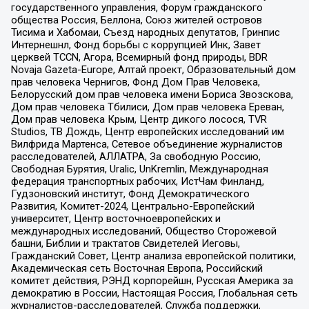
государственного управления, Форум гражданского
общества Россия, Беллона, Союз жителей островов
Тисима и Хабомаи, Съезд народных депутатов, Гринпис
Интернешнл, Фонд борьбы с коррупцией Инк, Завет
церквей TCCN, Агора, Всемирный фонд природы, BDR
Novaja Gazeta-Europe, Алтай проект, Образовательный дом
прав человека Чернигов, Фонд Дом Прав Человека,
Белорусский дом прав человека имени Бориса Звозскова,
Дом прав человека Тбилиси, Дом прав человека Ереван,
Дом прав человека Крым, Центр дикого лосося, TVR
Studios, ТВ Дождь, Центр европейских исследований им
Вилфрида Мартенса, Сетевое объединение журналистов
расследователей, АЛЛАТРА, За свободную Россию,
Свободная Бурятия, Uralic, UnKremlin, Международная
федерация транспортных рабочих, ИстЧам Финланд,
Гудзоновский институт, Фонд Демократического
Развития, Комитет-2024, Центрально-Европейский
университет, Центр восточноевропейских и
международных исследований, Общество Сторожевой
башни, Библии и трактатов Свидетелей Иеговы,
Гражданский Совет, Центр анализа европейской политики,
Академическая сеть Восточная Европа, Российский
комитет действия, РЭНД корпорейшн, Русская Америка за
демократию в России, Настоящая Россия, Глобальная сеть
журналистов-расследователей, Служба поддержки,