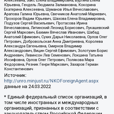
Алексеевна, Закс Елена Владимировна, Буртина Елена
Юрьевна, Гендель Людмила Залмановна, Кокорина
Екатерина Алексеевна, Шуманов Илья Вячеславович,
Арапова Галина Юрьевна, Свечников Анатолий Мариевич,
Прохоров Вадим Юрьевич, Шахова Елена Владимировна,
Подузов Сергей Васильевич, Протасова Ирина
Вячеславовна, Литинский Леонид Борисович, Лукашевский
Сергей Маркович, Бахмин Вячеслав Иванович, Шабад
Анатолий Ефимович, Сухих Дарья Николаевна, Орлов Олег
Петрович, Добровольская Анна Дмитриевна, Королева
Александра Евгеньевна, Смирнов Владимир
Александрович, Вицин Сергей Ефимович, Золотухин Борис
Андреевич, Левинсон Лев Семенович, Локшина Татьяна
Иосифовна, Орлов Олег Петрович, Полякова Мара
Федоровна, Резник Генри Маркович, Захаров Герман
Константинович
Источник:
http://unro.minjust.ru/NKOForeignAgent.aspx
данные на
24.03.2022
* Единый федеральный список организаций, в
том числе иностранных и международных
организаций, признанных в соответствии с
законодательством Российской Федерации