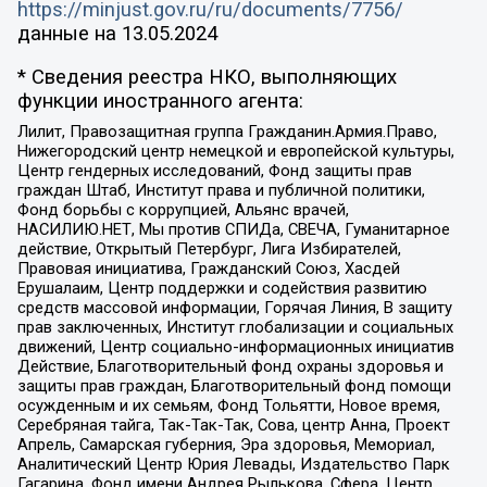
https://minjust.gov.ru/ru/documents/7756/
данные на
13.05.2024
* Сведения реестра НКО, выполняющих
функции иностранного агента:
Лилит, Правозащитная группа Гражданин.Армия.Право,
Нижегородский центр немецкой и европейской культуры,
Центр гендерных исследований, Фонд защиты прав
граждан Штаб, Институт права и публичной политики,
Фонд борьбы с коррупцией, Альянс врачей,
НАСИЛИЮ.НЕТ, Мы против СПИДа, СВЕЧА, Гуманитарное
действие, Открытый Петербург, Лига Избирателей,
Правовая инициатива, Гражданский Союз, Хасдей
Ерушалаим, Центр поддержки и содействия развитию
средств массовой информации, Горячая Линия, В защиту
прав заключенных, Институт глобализации и социальных
движений, Центр социально-информационных инициатив
Действие, Благотворительный фонд охраны здоровья и
защиты прав граждан, Благотворительный фонд помощи
осужденным и их семьям, Фонд Тольятти, Новое время,
Серебряная тайга, Так-Так-Так, Сова, центр Анна, Проект
Апрель, Самарская губерния, Эра здоровья, Мемориал,
Аналитический Центр Юрия Левады, Издательство Парк
Гагарина, Фонд имени Андрея Рылькова, Сфера, Центр