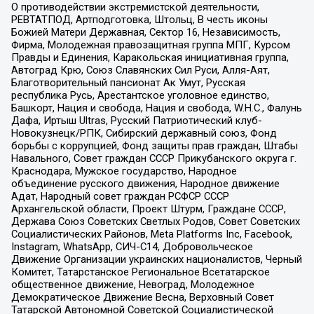
О противодействии экстремистской деятельности,
РЕВТАТПОД, Артподготовка, Штольц, В честь иконы
Божией Матери Державная, Сектор 16, Независимость,
Фирма, Молодежная правозащитная группа МПГ, Курсом
Правды и Единения, Каракольская инициативная группа,
Автоград Крю, Союз Славянских Сил Руси, Алля-Аят,
Благотворительный пансионат Ак Умут, Русская
республика Русь, Арестантское уголовное единство,
Башкорт, Нация и свобода, Нация и свобода, W.H.С., Фалунь
Дафа, Иртыш Ultras, Русский Патриотический клуб-
Новокузнецк/РПК, Сибирский державный союз, Фонд
борьбы с коррупцией, Фонд защиты прав граждан, Штабы
Навального, Совет граждан СССР Прикубанского округа г.
Краснодара, Мужское государство, Народное
объединение русского движения, Народное движение
Адат, Народный совет граждан РСФСР СССР
Архангельской области, Проект Штурм, Граждане СССР,
Держава Союз Советских Светлых Родов, Совет Советских
Социалистических Районов, Meta Platforms Inc, Facebook,
Instagram, WhatsApp, СИЧ-С14, Добровольческое
Движение Организации украинских националистов, Черный
Комитет, Татарстанское Региональное Всетатарское
общественное движение, Невоград, Молодежное
Демократическое Движение Весна, Верховный Совет
Татарской Автономной Советской Социалистической