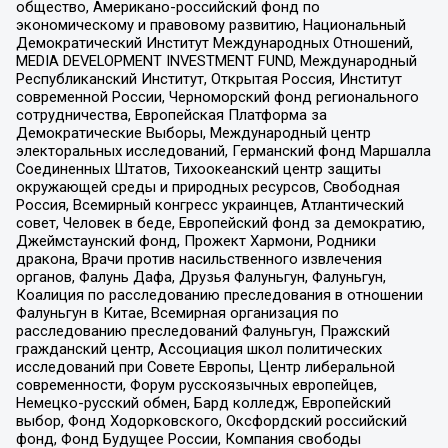
общество, Американо-российский фонд по
экономическому и правовому развитию, Национальный
Демократический Институт Международных Отношений,
MEDIA DEVELOPMENT INVESTMENT FUND, Международный
Республиканский Институт, Открытая Россия, Институт
современной России, Черноморский фонд регионального
сотрудничества, Европейская Платформа за
Демократические Выборы, Международный центр
электоральных исследований, Германский фонд Маршалла
Соединенных Штатов, Тихоокеанский центр защиты
окружающей среды и природных ресурсов, Свободная
Россия, Всемирный конгресс украинцев, Атлантический
совет, Человек в беде, Европейский фонд за демократию,
Джеймстаунский фонд, Прожект Хармони, Родники
дракона, Врачи против насильственного извлечения
органов, Фалунь Дафа, Друзья Фалуньгун, Фалуньгун,
Коалиция по расследованию преследования в отношении
Фалуньгун в Китае, Всемирная организация по
расследованию преследований Фалуньгун, Пражский
гражданский центр, Ассоциация школ политических
исследований при Совете Европы, Центр либеральной
современности, Форум русскоязычных европейцев,
Немецко-русский обмен, Бард колледж, Европейский
выбор, Фонд Ходорковского, Оксфордский российский
фонд, Фонд Будущее России, Компания свободы