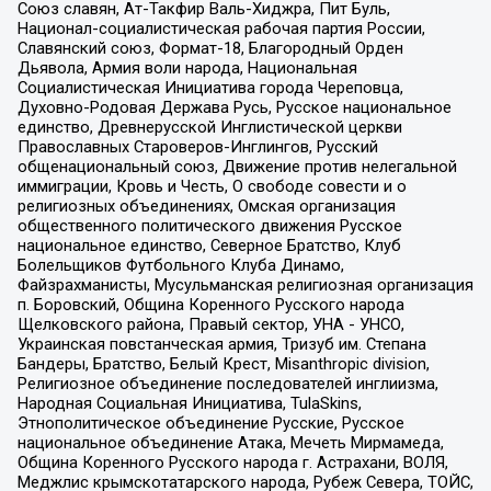
Союз славян, Ат-Такфир Валь-Хиджра, Пит Буль,
Национал-социалистическая рабочая партия России,
Славянский союз, Формат-18, Благородный Орден
Дьявола, Армия воли народа, Национальная
Социалистическая Инициатива города Череповца,
Духовно-Родовая Держава Русь, Русское национальное
единство, Древнерусской Инглистической церкви
Православных Староверов-Инглингов, Русский
общенациональный союз, Движение против нелегальной
иммиграции, Кровь и Честь, О свободе совести и о
религиозных объединениях, Омская организация
общественного политического движения Русское
национальное единство, Северное Братство, Клуб
Болельщиков Футбольного Клуба Динамо,
Файзрахманисты, Мусульманская религиозная организация
п. Боровский, Община Коренного Русского народа
Щелковского района, Правый сектор, УНА - УНСО,
Украинская повстанческая армия, Тризуб им. Степана
Бандеры, Братство, Белый Крест, Misanthropic division,
Религиозное объединение последователей инглиизма,
Народная Социальная Инициатива, TulaSkins,
Этнополитическое объединение Русские, Русское
национальное объединение Атака, Мечеть Мирмамеда,
Община Коренного Русского народа г. Астрахани, ВОЛЯ,
Меджлис крымскотатарского народа, Рубеж Севера, ТОЙС,