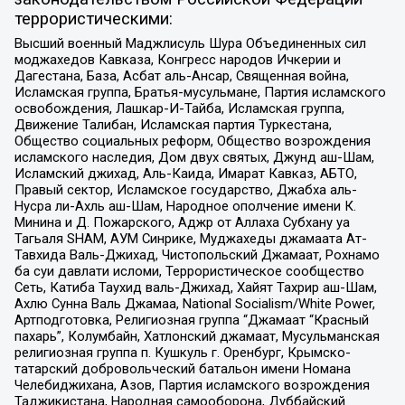
террористическими:
Высший военный Маджлисуль Шура Объединенных сил
моджахедов Кавказа, Конгресс народов Ичкерии и
Дагестана, База, Асбат аль-Ансар, Священная война,
Исламская группа, Братья-мусульмане, Партия исламского
освобождения, Лашкар-И-Тайба, Исламская группа,
Движение Талибан, Исламская партия Туркестана,
Общество социальных реформ, Общество возрождения
исламского наследия, Дом двух святых, Джунд аш-Шам,
Исламский джихад, Аль-Каида, Имарат Кавказ, АБТО,
Правый сектор, Исламское государство, Джабха аль-
Нусра ли-Ахль аш-Шам, Народное ополчение имени К.
Минина и Д. Пожарского, Аджр от Аллаха Субхану уа
Тагьаля SHAM, АУМ Синрике, Муджахеды джамаата Ат-
Тавхида Валь-Джихад, Чистопольский Джамаат, Рохнамо
ба суи давлати исломи, Террористическое сообщество
Сеть, Катиба Таухид валь-Джихад, Хайят Тахрир аш-Шам,
Ахлю Сунна Валь Джамаа, National Socialism/White Power,
Артподготовка, Религиозная группа “Джамаат “Красный
пахарь”, Колумбайн, Хатлонский джамаат, Мусульманская
религиозная группа п. Кушкуль г. Оренбург, Крымско-
татарский добровольческий батальон имени Номана
Челебиджихана, Азов, Партия исламского возрождения
Таджикистана, Народная самооборона, Дуббайский