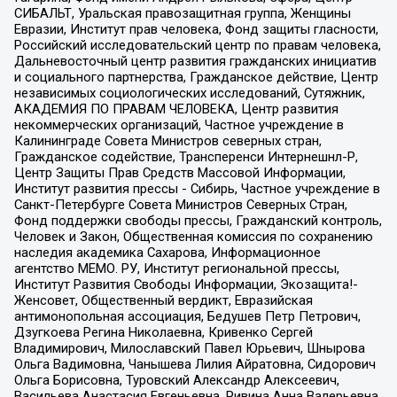
СИБАЛЬТ, Уральская правозащитная группа, Женщины
Евразии, Институт прав человека, Фонд защиты гласности,
Российский исследовательский центр по правам человека,
Дальневосточный центр развития гражданских инициатив
и социального партнерства, Гражданское действие, Центр
независимых социологических исследований, Сутяжник,
АКАДЕМИЯ ПО ПРАВАМ ЧЕЛОВЕКА, Центр развития
некоммерческих организаций, Частное учреждение в
Калининграде Совета Министров северных стран,
Гражданское содействие, Трансперенси Интернешнл-Р,
Центр Защиты Прав Средств Массовой Информации,
Институт развития прессы - Сибирь, Частное учреждение в
Санкт-Петербурге Совета Министров Северных Стран,
Фонд поддержки свободы прессы, Гражданский контроль,
Человек и Закон, Общественная комиссия по сохранению
наследия академика Сахарова, Информационное
агентство МЕМО. РУ, Институт региональной прессы,
Институт Развития Свободы Информации, Экозащита!-
Женсовет, Общественный вердикт, Евразийская
антимонопольная ассоциация, Бедушев Петр Петрович,
Дзугкоева Регина Николаевна, Кривенко Сергей
Владимирович, Милославский Павел Юрьевич, Шнырова
Ольга Вадимовна, Чанышева Лилия Айратовна, Сидорович
Ольга Борисовна, Туровский Александр Алексеевич,
Васильева Анастасия Евгеньевна, Ривина Анна Валерьевна,