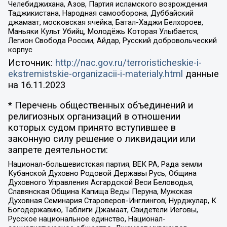
Челебиджихана, Азов, Партия исламского возрождения
Таджикистана, Народная самооборона, Дуббайский
джамаат, московская ячейка, Батал-Хаджи Белхороев,
Маньяки Культ Убийц, Молодёжь Которая Улыбается,
Легион Свобода России, Айдар, Русский добровольческий
корпус
Источник:
http://nac.gov.ru/terroristicheskie-i-
ekstremistskie-organizacii-i-materialy.html
данные
на
16.11.2023
* Перечень общественных объединений и
религиозных организаций в отношении
которых судом принято вступившее в
законную силу решение о ликвидации или
запрете деятельности:
Национал-большевистская партия, ВЕК РА, Рада земли
Кубанской Духовно Родовой Державы Русь, Община
Духовного Управления Асгардской Веси Беловодья,
Славянская Община Капища Веды Перуна, Мужская
Духовная Семинария Староверов-Инглингов, Нурджулар, К
Богодержавию, Таблиги Джамаат, Свидетели Иеговы,
Русское национальное единство, Национал-