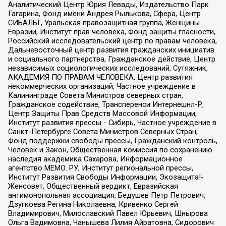
Аналитический Центр Юрия Левады, Издательство Парк
Гагарина, Фонд имени Андрея Рылькова, Сфера, Центр
СИБАЛЬТ, Уральская правозащитная группа, Женщины
Евразии, Институт прав человека, Фонд защиты гласности,
Российский исследовательский центр по правам человека,
Дальневосточный центр развития гражданских инициатив
и социального партнерства, Гражданское действие, Центр
независимых социологических исследований, Сутяжник,
АКАДЕМИЯ ПО ПРАВАМ ЧЕЛОВЕКА, Центр развития
некоммерческих организаций, Частное учреждение в
Калининграде Совета Министров северных стран,
Гражданское содействие, Трансперенси Интернешнл-Р,
Центр Защиты Прав Средств Массовой Информации,
Институт развития прессы - Сибирь, Частное учреждение в
Санкт-Петербурге Совета Министров Северных Стран,
Фонд поддержки свободы прессы, Гражданский контроль,
Человек и Закон, Общественная комиссия по сохранению
наследия академика Сахарова, Информационное
агентство МЕМО. РУ, Институт региональной прессы,
Институт Развития Свободы Информации, Экозащита!-
Женсовет, Общественный вердикт, Евразийская
антимонопольная ассоциация, Бедушев Петр Петрович,
Дзугкоева Регина Николаевна, Кривенко Сергей
Владимирович, Милославский Павел Юрьевич, Шнырова
Ольга Вадимовна, Чанышева Лилия Айратовна, Сидорович