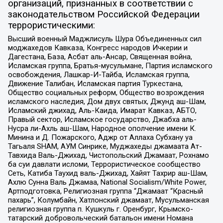
организаций, признанных в соответствии с
законодательством Российской Федерации
террористическими:
Высший военный Маджлисуль Шура Объединенных сил
моджахедов Кавказа, Конгресс народов Ичкерии и
Дагестана, База, Асбат аль-Ансар, Священная война,
Исламская группа, Братья-мусульмане, Партия исламского
освобождения, Лашкар-И-Тайба, Исламская группа,
Движение Талибан, Исламская партия Туркестана,
Общество социальных реформ, Общество возрождения
исламского наследия, Дом двух святых, Джунд аш-Шам,
Исламский джихад, Аль-Каида, Имарат Кавказ, АБТО,
Правый сектор, Исламское государство, Джабха аль-
Нусра ли-Ахль аш-Шам, Народное ополчение имени К.
Минина и Д. Пожарского, Аджр от Аллаха Субхану уа
Тагьаля SHAM, АУМ Синрике, Муджахеды джамаата Ат-
Тавхида Валь-Джихад, Чистопольский Джамаат, Рохнамо
ба суи давлати исломи, Террористическое сообщество
Сеть, Катиба Таухид валь-Джихад, Хайят Тахрир аш-Шам,
Ахлю Сунна Валь Джамаа, National Socialism/White Power,
Артподготовка, Религиозная группа “Джамаат “Красный
пахарь”, Колумбайн, Хатлонский джамаат, Мусульманская
религиозная группа п. Кушкуль г. Оренбург, Крымско-
татарский добровольческий батальон имени Номана