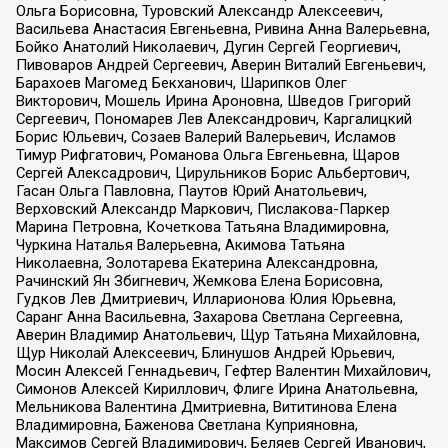
Ольга Борисовна, Туровский Александр Алексеевич,
Васильева Анастасия Евгеньевна, Ривина Анна Валерьевна,
Бойко Анатолий Николаевич, Дугин Сергей Георгиевич,
Пивоваров Андрей Сергеевич, Аверин Виталий Евгеньевич,
Барахоев Магомед Бекханович, Шарипков Олег
Викторович, Мошель Ирина Ароновна, Шведов Григорий
Сергеевич, Пономарев Лев Александрович, Каргалицкий
Борис Юльевич, Созаев Валерий Валерьевич, Исламов
Тимур Рифгатович, Романова Ольга Евгеньевна, Щаров
Сергей Алексадрович, Цирульников Борис Альбертович,
Гасан Ольга Павловна, Паутов Юрий Анатольевич,
Верховский Александр Маркович, Пислакова-Паркер
Марина Петровна, Кочеткова Татьяна Владимировна,
Чуркина Наталья Валерьевна, Акимова Татьяна
Николаевна, Золотарева Екатерина Александровна,
Рачинский Ян Збигневич, Жемкова Елена Борисовна,
Гудков Лев Дмитриевич, Илларионова Юлия Юрьевна,
Саранг Анна Васильевна, Захарова Светлана Сергеевна,
Аверин Владимир Анатольевич, Щур Татьяна Михайловна,
Щур Николай Алексеевич, Блинушов Андрей Юрьевич,
Мосин Алексей Геннадьевич, Гефтер Валентин Михайлович,
Симонов Алексей Кириллович, Флиге Ирина Анатольевна,
Мельникова Валентина Дмитриевна, Вититинова Елена
Владимировна, Баженова Светлана Куприяновна,
Максимов Сергей Владимирович, Беляев Сергей Иванович,