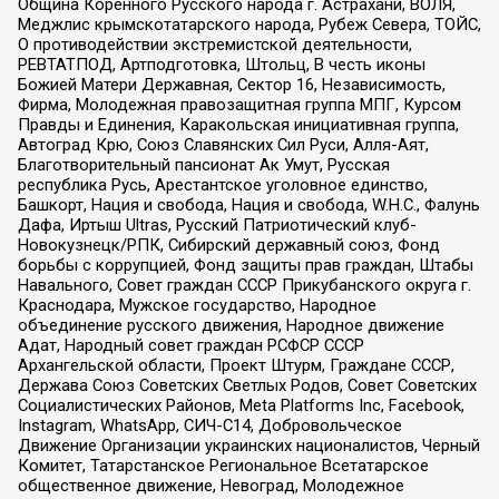
Община Коренного Русского народа г. Астрахани, ВОЛЯ,
Меджлис крымскотатарского народа, Рубеж Севера, ТОЙС,
О противодействии экстремистской деятельности,
РЕВТАТПОД, Артподготовка, Штольц, В честь иконы
Божией Матери Державная, Сектор 16, Независимость,
Фирма, Молодежная правозащитная группа МПГ, Курсом
Правды и Единения, Каракольская инициативная группа,
Автоград Крю, Союз Славянских Сил Руси, Алля-Аят,
Благотворительный пансионат Ак Умут, Русская
республика Русь, Арестантское уголовное единство,
Башкорт, Нация и свобода, Нация и свобода, W.H.С., Фалунь
Дафа, Иртыш Ultras, Русский Патриотический клуб-
Новокузнецк/РПК, Сибирский державный союз, Фонд
борьбы с коррупцией, Фонд защиты прав граждан, Штабы
Навального, Совет граждан СССР Прикубанского округа г.
Краснодара, Мужское государство, Народное
объединение русского движения, Народное движение
Адат, Народный совет граждан РСФСР СССР
Архангельской области, Проект Штурм, Граждане СССР,
Держава Союз Советских Светлых Родов, Совет Советских
Социалистических Районов, Meta Platforms Inc, Facebook,
Instagram, WhatsApp, СИЧ-С14, Добровольческое
Движение Организации украинских националистов, Черный
Комитет, Татарстанское Региональное Всетатарское
общественное движение, Невоград, Молодежное