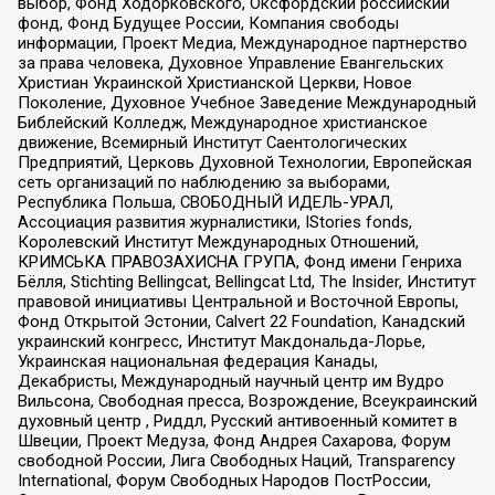
выбор, Фонд Ходорковского, Оксфордский российский
фонд, Фонд Будущее России, Компания свободы
информации, Проект Медиа, Международное партнерство
за права человека, Духовное Управление Евангельских
Христиан Украинской Христианской Церкви, Новое
Поколение, Духовное Учебное Заведение Международный
Библейский Колледж, Международное христианское
движение, Всемирный Институт Саентологических
Предприятий, Церковь Духовной Технологии, Европейская
сеть организаций по наблюдению за выборами,
Республика Польша, СВОБОДНЫЙ ИДЕЛЬ-УРАЛ,
Ассоциация развития журналистики, IStories fonds,
Королевский Институт Международных Отношений,
КРИМСЬКА ПРАВОЗАХИСНА ГРУПА, Фонд имени Генриха
Бёлля, Stichting Bellingcat, Bellingcat Ltd, The Insider, Институт
правовой инициативы Центральной и Восточной Европы,
Фонд Открытой Эстонии, Calvert 22 Foundation, Канадский
украинский конгресс, Институт Макдональда-Лорье,
Украинская национальная федерация Канады,
Декабристы, Международный научный центр им Вудро
Вильсона, Свободная пресса, Возрождение, Всеукраинский
духовный центр , Риддл, Русский антивоенный комитет в
Швеции, Проект Медуза, Фонд Андрея Сахарова, Форум
свободной России, Лига Свободных Наций, Transparеncy
International, Форум Свободных Народов ПостРоссии,