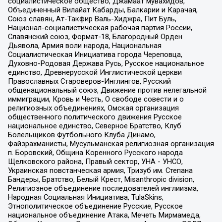
социалистическое общество, Джамаат мувахидов,
Объединенный Вилайат Кабарды, Балкарии и Карачая,
Союз славян, Ат-Такфир Валь-Хиджра, Пит Буль,
Национал-социалистическая рабочая партия России,
Славянский союз, Формат-18, Благородный Орден
Дьявола, Армия воли народа, Национальная
Социалистическая Инициатива города Череповца,
Духовно-Родовая Держава Русь, Русское национальное
единство, Древнерусской Инглистической церкви
Православных Староверов-Инглингов, Русский
общенациональный союз, Движение против нелегальной
иммиграции, Кровь и Честь, О свободе совести и о
религиозных объединениях, Омская организация
общественного политического движения Русское
национальное единство, Северное Братство, Клуб
Болельщиков Футбольного Клуба Динамо,
Файзрахманисты, Мусульманская религиозная организация
п. Боровский, Община Коренного Русского народа
Щелковского района, Правый сектор, УНА - УНСО,
Украинская повстанческая армия, Тризуб им. Степана
Бандеры, Братство, Белый Крест, Misanthropic division,
Религиозное объединение последователей инглиизма,
Народная Социальная Инициатива, TulaSkins,
Этнополитическое объединение Русские, Русское
национальное объединение Атака, Мечеть Мирмамеда,