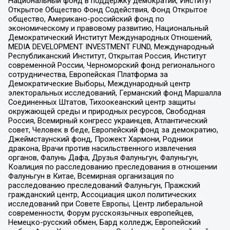
Национальный фонд в поддержку демократии, Институт
Открытое Общество Фонд Содействия, Фонд Открытое
общество, Американо-российский фонд по
экономическому и правовому развитию, Национальный
Демократический Институт Международных Отношений,
MEDIA DEVELOPMENT INVESTMENT FUND, Международный
Республиканский Институт, Открытая Россия, Институт
современной России, Черноморский фонд регионального
сотрудничества, Европейская Платформа за
Демократические Выборы, Международный центр
электоральных исследований, Германский фонд Маршалла
Соединенных Штатов, Тихоокеанский центр защиты
окружающей среды и природных ресурсов, Свободная
Россия, Всемирный конгресс украинцев, Атлантический
совет, Человек в беде, Европейский фонд за демократию,
Джеймстаунский фонд, Прожект Хармони, Родники
дракона, Врачи против насильственного извлечения
органов, Фалунь Дафа, Друзья Фалуньгун, Фалуньгун,
Коалиция по расследованию преследования в отношении
Фалуньгун в Китае, Всемирная организация по
расследованию преследований Фалуньгун, Пражский
гражданский центр, Ассоциация школ политических
исследований при Совете Европы, Центр либеральной
современности, Форум русскоязычных европейцев,
Немецко-русский обмен, Бард колледж, Европейский