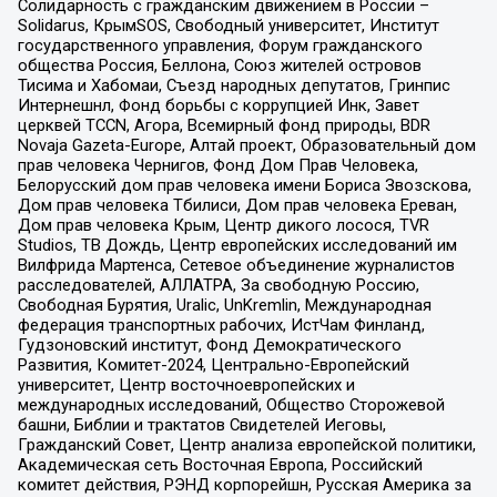
Солидарность с гражданским движением в России –
Solidarus, КрымSOS, Свободный университет, Институт
государственного управления, Форум гражданского
общества Россия, Беллона, Союз жителей островов
Тисима и Хабомаи, Съезд народных депутатов, Гринпис
Интернешнл, Фонд борьбы с коррупцией Инк, Завет
церквей TCCN, Агора, Всемирный фонд природы, BDR
Novaja Gazeta-Europe, Алтай проект, Образовательный дом
прав человека Чернигов, Фонд Дом Прав Человека,
Белорусский дом прав человека имени Бориса Звозскова,
Дом прав человека Тбилиси, Дом прав человека Ереван,
Дом прав человека Крым, Центр дикого лосося, TVR
Studios, ТВ Дождь, Центр европейских исследований им
Вилфрида Мартенса, Сетевое объединение журналистов
расследователей, АЛЛАТРА, За свободную Россию,
Свободная Бурятия, Uralic, UnKremlin, Международная
федерация транспортных рабочих, ИстЧам Финланд,
Гудзоновский институт, Фонд Демократического
Развития, Комитет-2024, Центрально-Европейский
университет, Центр восточноевропейских и
международных исследований, Общество Сторожевой
башни, Библии и трактатов Свидетелей Иеговы,
Гражданский Совет, Центр анализа европейской политики,
Академическая сеть Восточная Европа, Российский
комитет действия, РЭНД корпорейшн, Русская Америка за