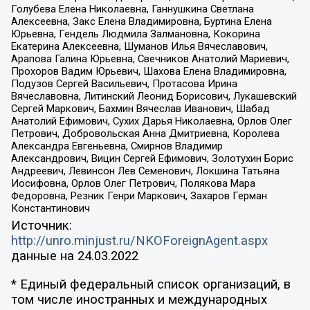
Голубева Елена Николаевна, Ганнушкина Светлана
Алексеевна, Закс Елена Владимировна, Буртина Елена
Юрьевна, Гендель Людмила Залмановна, Кокорина
Екатерина Алексеевна, Шуманов Илья Вячеславович,
Арапова Галина Юрьевна, Свечников Анатолий Мариевич,
Прохоров Вадим Юрьевич, Шахова Елена Владимировна,
Подузов Сергей Васильевич, Протасова Ирина
Вячеславовна, Литинский Леонид Борисович, Лукашевский
Сергей Маркович, Бахмин Вячеслав Иванович, Шабад
Анатолий Ефимович, Сухих Дарья Николаевна, Орлов Олег
Петрович, Добровольская Анна Дмитриевна, Королева
Александра Евгеньевна, Смирнов Владимир
Александрович, Вицин Сергей Ефимович, Золотухин Борис
Андреевич, Левинсон Лев Семенович, Локшина Татьяна
Иосифовна, Орлов Олег Петрович, Полякова Мара
Федоровна, Резник Генри Маркович, Захаров Герман
Константинович
Источник:
http://unro.minjust.ru/NKOForeignAgent.aspx
данные на
24.03.2022
* Единый федеральный список организаций, в
том числе иностранных и международных