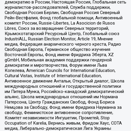
демократию в России, Настоящая Россия, Глобальная сеть
журналистов-расследователей, Служба поддержки,
Свободная Россия Берлин, Свободная Россия Северный
Рейн-Вестфалия, Фонд глобальной помощи, Антивоенный
комитет России, Russie-Libertes, La Asocicion de Rusos
Libres, Союз за возвращение Северных территорий,
Крымскотатарский Ресурсный Центр, Глобальный союз
IndustriALL, Russian Election Monitor, Article 19, Мнение
медиа, Федерация анархического черного креста, Радио
Свободная Европа, Германское общество изучения
Восточной Европы, Фонд имени Фридриха Эберта, XZ
gGmbH, Мобильная академия поддержки гендерной
демократии и миротворчества, Форум имени Льва
Копелева, American Councils for International Education,
Cultural Vistas, Institute of International Education,
Антивоенное движение Антальи, Открытый диалог, Школа
международных отношений и государственной политики
им Питера Мунка, Российско-канадский демократический
альянс, Школа международных отношений им Нормана
Патерсона, Центр Гражданских Свобод, Фонд Бориса
Немцова за Свободу, Фонд имени Фридриха Науманна за
свободу, Феминистское антивоенное сопротивление,
Комитет независимости Ингушетии, Прометей, Stop
Occupation of Karelia, Вернись живым, Фридом Хаус, СОТА
медиа, Либерально-демократическая Лига Украины