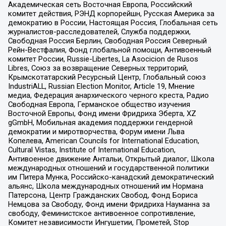
Академическая сеть Восточная Европа, Российский
комитет действия, РЭНД корпорейшн, Русская Америка за
демократию в России, Настоящая Россия, Глобальная сеть
журналистов-расследователей, Служба поддержки,
Свободная Россия Берлин, Свободная Россия Северный
Рейн-Вестфалия, Фонд глобальной помощи, Антивоенный
комитет России, Russie-Libertes, La Asocicion de Rusos
Libres, Союз за возвращение Северных территорий,
Крымскотатарский Ресурсный Центр, Глобальный союз
IndustriALL, Russian Election Monitor, Article 19, Мнение
медиа, Федерация анархического черного креста, Радио
Свободная Европа, Германское общество изучения
Восточной Европы, Фонд имени Фридриха Эберта, XZ
gGmbH, Мобильная академия поддержки гендерной
демократии и миротворчества, Форум имени Льва
Копелева, American Councils for International Education,
Cultural Vistas, Institute of International Education,
Антивоенное движение Антальи, Открытый диалог, Школа
международных отношений и государственной политики
им Питера Мунка, Российско-канадский демократический
альянс, Школа международных отношений им Нормана
Патерсона, Центр Гражданских Свобод, Фонд Бориса
Немцова за Свободу, Фонд имени Фридриха Науманна за
свободу, Феминистское антивоенное сопротивление,
Комитет независимости Ингушетии, Прометей, Stop