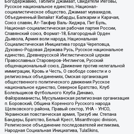
Богодержавию, Таблиги Джамаат, Свидетели Иеговы,
Русское национальное единство, Национал-
социалистическое общество, Джамаат мувахидов,
Объединенный Вилайат Кабарды, Балкарии и Карачая,
Союз славян, Ат-Такфир Валь-Хиджра, Пит Буль,
Национал-социалистическая рабочая партия России,
Славянский союз, Формат-18, Благородный Орден
Дьявола, Армия воли народа, Национальная
Социалистическая Инициатива города Череповца,
Духовно-Родовая Держава Русь, Русское национальное
единство, Древнерусской Инглистической церкви
Православных Староверов-Инглингов, Русский
общенациональный союз, Движение против нелегальной
иммиграции, Кровь и Честь, О свободе совести и о
религиозных объединениях, Омская организация
общественного политического движения Русское
национальное единство, Северное Братство, Клуб
Болельщиков Футбольного Клуба Динамо,
Файзрахманисты, Мусульманская религиозная организация
п. Боровский, Община Коренного Русского народа
Щелковского района, Правый сектор, УНА - УНСО,
Украинская повстанческая армия, Тризуб им. Степана
Бандеры, Братство, Белый Крест, Misanthropic division,
Религиозное объединение последователей инглиизма,
Народная Социальная Инициатива, TulaSkins,