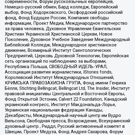
современности, Форум русскоязычных европейцев,
Немецко-русский обмен, Бард колледж, Европейский
выбор, Фонд Ходорковского, Оксфордский российский
фонд, Фонд Будущее России, Компания свободы
информации, Проект Медиа, Международное партнерство
за права человека, Духовное Управление Евангельских
Христиан Украинской Христианской Церкви, Новое
Поколение, Духовное Учебное Заведение Международный
Библейский Колледж, Международное христианское
движение, Всемирный Институт Саентологических
Предприятий, Церковь Духовной Технологии, Европейская
сеть организаций по наблюдению за выборами,
Республика Польша, СВОБОДНЫЙ ИДЕЛЬ-УРАЛ,
Ассоциация развития журналистики, IStories fonds,
Королевский Институт Международных Отношений,
КРИМСЬКА ПРАВОЗАХИСНА ГРУПА, Фонд имени Генриха
Бёлля, Stichting Bellingcat, Bellingcat Ltd, The Insider, Институт
правовой инициативы Центральной и Восточной Европы,
Фонд Открытой Эстонии, Calvert 22 Foundation, Канадский
украинский конгресс, Институт Макдональда-Лорье,
Украинская национальная федерация Канады,
Декабристы, Международный научный центр им Вудро
Вильсона, Свободная пресса, Возрождение, Всеукраинский
духовный центр , Риддл, Русский антивоенный комитет в
Швеции, Проект Медуза, Фонд Андрея Сахарова, Форум