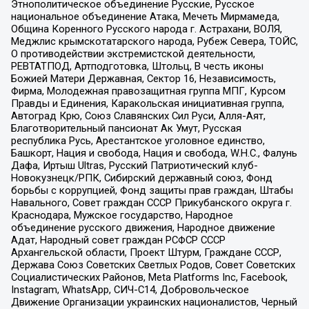
Этнополитическое объединение Русские, Русское
национальное объединение Атака, Мечеть Мирмамеда,
Община Коренного Русского народа г. Астрахани, ВОЛЯ,
Меджлис крымскотатарского народа, Рубеж Севера, ТОЙС,
О противодействии экстремистской деятельности,
РЕВТАТПОД, Артподготовка, Штольц, В честь иконы
Божией Матери Державная, Сектор 16, Независимость,
Фирма, Молодежная правозащитная группа МПГ, Курсом
Правды и Единения, Каракольская инициативная группа,
Автоград Крю, Союз Славянских Сил Руси, Алля-Аят,
Благотворительный пансионат Ак Умут, Русская
республика Русь, Арестантское уголовное единство,
Башкорт, Нация и свобода, Нация и свобода, W.H.С., Фалунь
Дафа, Иртыш Ultras, Русский Патриотический клуб-
Новокузнецк/РПК, Сибирский державный союз, Фонд
борьбы с коррупцией, Фонд защиты прав граждан, Штабы
Навального, Совет граждан СССР Прикубанского округа г.
Краснодара, Мужское государство, Народное
объединение русского движения, Народное движение
Адат, Народный совет граждан РСФСР СССР
Архангельской области, Проект Штурм, Граждане СССР,
Держава Союз Советских Светлых Родов, Совет Советских
Социалистических Районов, Meta Platforms Inc, Facebook,
Instagram, WhatsApp, СИЧ-С14, Добровольческое
Движение Организации украинских националистов, Черный