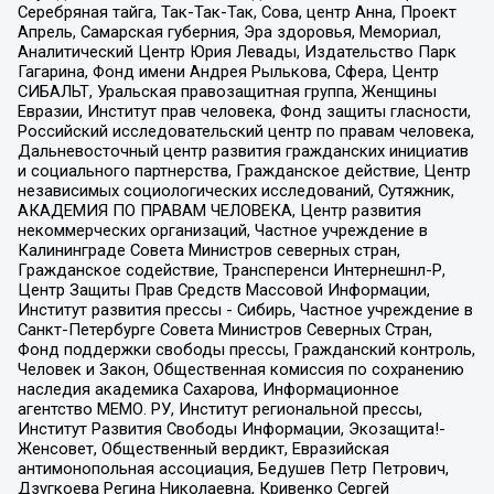
Серебряная тайга, Так-Так-Так, Сова, центр Анна, Проект
Апрель, Самарская губерния, Эра здоровья, Мемориал,
Аналитический Центр Юрия Левады, Издательство Парк
Гагарина, Фонд имени Андрея Рылькова, Сфера, Центр
СИБАЛЬТ, Уральская правозащитная группа, Женщины
Евразии, Институт прав человека, Фонд защиты гласности,
Российский исследовательский центр по правам человека,
Дальневосточный центр развития гражданских инициатив
и социального партнерства, Гражданское действие, Центр
независимых социологических исследований, Сутяжник,
АКАДЕМИЯ ПО ПРАВАМ ЧЕЛОВЕКА, Центр развития
некоммерческих организаций, Частное учреждение в
Калининграде Совета Министров северных стран,
Гражданское содействие, Трансперенси Интернешнл-Р,
Центр Защиты Прав Средств Массовой Информации,
Институт развития прессы - Сибирь, Частное учреждение в
Санкт-Петербурге Совета Министров Северных Стран,
Фонд поддержки свободы прессы, Гражданский контроль,
Человек и Закон, Общественная комиссия по сохранению
наследия академика Сахарова, Информационное
агентство МЕМО. РУ, Институт региональной прессы,
Институт Развития Свободы Информации, Экозащита!-
Женсовет, Общественный вердикт, Евразийская
антимонопольная ассоциация, Бедушев Петр Петрович,
Дзугкоева Регина Николаевна, Кривенко Сергей