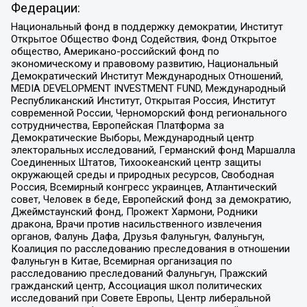
Федерации:
Национальный фонд в поддержку демократии, Институт
Открытое Общество Фонд Содействия, Фонд Открытое
общество, Американо-российский фонд по
экономическому и правовому развитию, Национальный
Демократический Институт Международных Отношений,
MEDIA DEVELOPMENT INVESTMENT FUND, Международный
Республиканский Институт, Открытая Россия, Институт
современной России, Черноморский фонд регионального
сотрудничества, Европейская Платформа за
Демократические Выборы, Международный центр
электоральных исследований, Германский фонд Маршалла
Соединенных Штатов, Тихоокеанский центр защиты
окружающей среды и природных ресурсов, Свободная
Россия, Всемирный конгресс украинцев, Атлантический
совет, Человек в беде, Европейский фонд за демократию,
Джеймстаунский фонд, Прожект Хармони, Родники
дракона, Врачи против насильственного извлечения
органов, Фалунь Дафа, Друзья Фалуньгун, Фалуньгун,
Коалиция по расследованию преследования в отношении
Фалуньгун в Китае, Всемирная организация по
расследованию преследований Фалуньгун, Пражский
гражданский центр, Ассоциация школ политических
исследований при Совете Европы, Центр либеральной