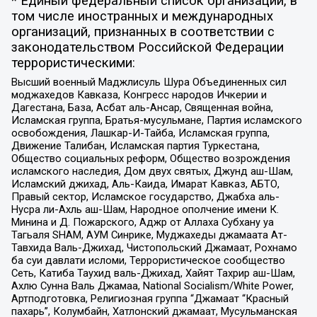
* Единый федеральный список организаций, в
том числе иностранных и международных
организаций, признанных в соответствии с
законодательством Российской Федерации
террористическими:
Высший военный Маджлисуль Шура Объединенных сил
моджахедов Кавказа, Конгресс народов Ичкерии и
Дагестана, База, Асбат аль-Ансар, Священная война,
Исламская группа, Братья-мусульмане, Партия исламского
освобождения, Лашкар-И-Тайба, Исламская группа,
Движение Талибан, Исламская партия Туркестана,
Общество социальных реформ, Общество возрождения
исламского наследия, Дом двух святых, Джунд аш-Шам,
Исламский джихад, Аль-Каида, Имарат Кавказ, АБТО,
Правый сектор, Исламское государство, Джабха аль-
Нусра ли-Ахль аш-Шам, Народное ополчение имени К.
Минина и Д. Пожарского, Аджр от Аллаха Субхану уа
Тагьаля SHAM, АУМ Синрике, Муджахеды джамаата Ат-
Тавхида Валь-Джихад, Чистопольский Джамаат, Рохнамо
ба суи давлати исломи, Террористическое сообщество
Сеть, Катиба Таухид валь-Джихад, Хайят Тахрир аш-Шам,
Ахлю Сунна Валь Джамаа, National Socialism/White Power,
Артподготовка, Религиозная группа “Джамаат “Красный
пахарь”, Колумбайн, Хатлонский джамаат, Мусульманская