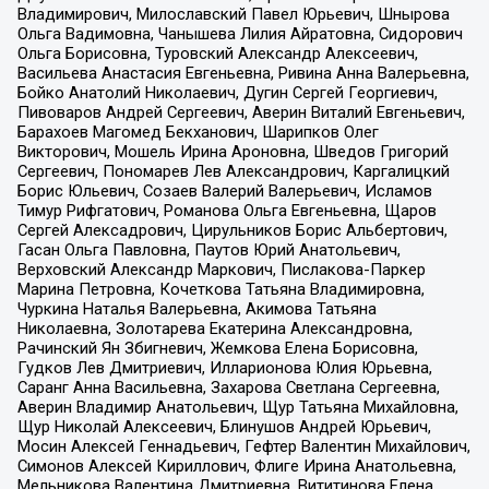
Владимирович, Милославский Павел Юрьевич, Шнырова
Ольга Вадимовна, Чанышева Лилия Айратовна, Сидорович
Ольга Борисовна, Туровский Александр Алексеевич,
Васильева Анастасия Евгеньевна, Ривина Анна Валерьевна,
Бойко Анатолий Николаевич, Дугин Сергей Георгиевич,
Пивоваров Андрей Сергеевич, Аверин Виталий Евгеньевич,
Барахоев Магомед Бекханович, Шарипков Олег
Викторович, Мошель Ирина Ароновна, Шведов Григорий
Сергеевич, Пономарев Лев Александрович, Каргалицкий
Борис Юльевич, Созаев Валерий Валерьевич, Исламов
Тимур Рифгатович, Романова Ольга Евгеньевна, Щаров
Сергей Алексадрович, Цирульников Борис Альбертович,
Гасан Ольга Павловна, Паутов Юрий Анатольевич,
Верховский Александр Маркович, Пислакова-Паркер
Марина Петровна, Кочеткова Татьяна Владимировна,
Чуркина Наталья Валерьевна, Акимова Татьяна
Николаевна, Золотарева Екатерина Александровна,
Рачинский Ян Збигневич, Жемкова Елена Борисовна,
Гудков Лев Дмитриевич, Илларионова Юлия Юрьевна,
Саранг Анна Васильевна, Захарова Светлана Сергеевна,
Аверин Владимир Анатольевич, Щур Татьяна Михайловна,
Щур Николай Алексеевич, Блинушов Андрей Юрьевич,
Мосин Алексей Геннадьевич, Гефтер Валентин Михайлович,
Симонов Алексей Кириллович, Флиге Ирина Анатольевна,
Мельникова Валентина Дмитриевна, Вититинова Елена