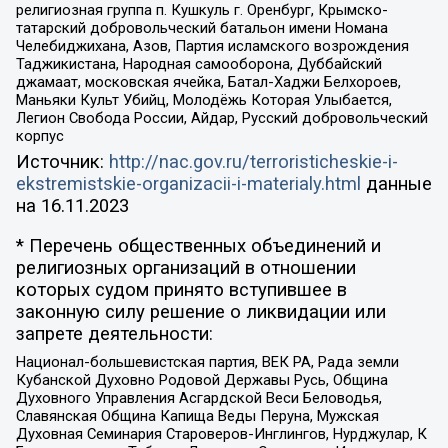
религиозная группа п. Кушкуль г. Оренбург, Крымско-
татарский добровольческий батальон имени Номана
Челебиджихана, Азов, Партия исламского возрождения
Таджикистана, Народная самооборона, Дуббайский
джамаат, московская ячейка, Батал-Хаджи Белхороев,
Маньяки Культ Убийц, Молодёжь Которая Улыбается,
Легион Свобода России, Айдар, Русский добровольческий
корпус
Источник:
http://nac.gov.ru/terroristicheskie-i-
ekstremistskie-organizacii-i-materialy.html
данные
на
16.11.2023
* Перечень общественных объединений и
религиозных организаций в отношении
которых судом принято вступившее в
законную силу решение о ликвидации или
запрете деятельности:
Национал-большевистская партия, ВЕК РА, Рада земли
Кубанской Духовно Родовой Державы Русь, Община
Духовного Управления Асгардской Веси Беловодья,
Славянская Община Капища Веды Перуна, Мужская
Духовная Семинария Староверов-Инглингов, Нурджулар, К