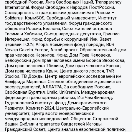
свободной России, Лига Свободных Наций, Transparеncy
International, Форум Свободных Народов ПостРоссии,
Солидарность с гражданским движением в России –
Solidarus, КрымSOS, Свободный университет, Институт
государственного управления, Форум гражданского
общества Россия, Беллона, Союз жителей островов
Тисима и Хабомаи, Съезд народных депутатов, Гринпис
Интернешнл, Фонд борьбы с коррупцией Инк, Завет
церквей TCCN, Агора, Всемирный фонд природы, BDR
Novaja Gazeta-Europe, Алтай проект, Образовательный дом
прав человека Чернигов, Фонд Дом Прав Человека,
Белорусский дом прав человека имени Бориса Звозскова,
Дом прав человека Тбилиси, Дом прав человека Ереван,
Дом прав человека Крым, Центр дикого лосося, TVR
Studios, ТВ Дождь, Центр европейских исследований им
Вилфрида Мартенса, Сетевое объединение журналистов
расследователей, АЛЛАТРА, За свободную Россию,
Свободная Бурятия, Uralic, UnKremlin, Международная
федерация транспортных рабочих, ИстЧам Финланд,
Гудзоновский институт, Фонд Демократического
Развития, Комитет-2024, Центрально-Европейский
университет, Центр восточноевропейских и
международных исследований, Общество Сторожевой
башни, Библии и трактатов Свидетелей Иеговы,
Гражданский Совет, Центр анализа европейской политики,