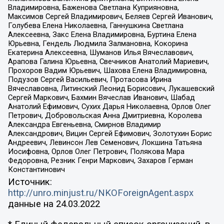
Владимировна, Баженова Светлана Куприяновна,
Максимов Сергей Владимирович, Беляев Сергей Иванович,
Голубева Елена Николаевна, Ганнушкина Светлана
Алексеевна, Закс Елена Владимировна, Буртина Елена
Юрьевна, Гендель Людмила Залмановна, Кокорина
Екатерина Алексеевна, Шуманов Илья Вячеславович,
Арапова Галина Юрьевна, Свечников Анатолий Мариевич,
Прохоров Вадим Юрьевич, Шахова Елена Владимировна,
Подузов Сергей Васильевич, Протасова Ирина
Вячеславовна, Литинский Леонид Борисович, Лукашевский
Сергей Маркович, Бахмин Вячеслав Иванович, Шабад
Анатолий Ефимович, Сухих Дарья Николаевна, Орлов Олег
Петрович, Добровольская Анна Дмитриевна, Королева
Александра Евгеньевна, Смирнов Владимир
Александрович, Вицин Сергей Ефимович, Золотухин Борис
Андреевич, Левинсон Лев Семенович, Локшина Татьяна
Иосифовна, Орлов Олег Петрович, Полякова Мара
Федоровна, Резник Генри Маркович, Захаров Герман
Константинович
Источник:
http://unro.minjust.ru/NKOForeignAgent.aspx
данные на
24.03.2022