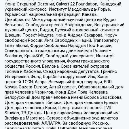
Фонд Открытой Эстонии, Calvert 22 Foundation, Канадский
украинский конгресс, Институт Макдональда-Лорье,
Украинская национальная федерация Канады,
Декабристы, Международный научный центр им Вудро
Вильсона, Свободная пресса, Возрождение, Всеукраинский
духовный центр , Риддл, Русский антивоенный комитет в
Швеции, Проект Медуза, Фонд Андрея Сахарова, Форум
свободной России, Лига Свободных Наций, Transparеncy
International, Форум Свободных Народов ПостРоссии,
Солидарность с гражданским движением в России –
Solidarus, КрымSOS, Свободный университет, Институт
государственного управления, Форум гражданского
общества Россия, Беллона, Союз жителей островов
Тисима и Хабомаи, Съезд народных депутатов, Гринпис
Интернешнл, Фонд борьбы с коррупцией Инк, Завет
церквей TCCN, Агора, Всемирный фонд природы, BDR
Novaja Gazeta-Europe, Алтай проект, Образовательный дом
прав человека Чернигов, Фонд Дом Прав Человека,
Белорусский дом прав человека имени Бориса Звозскова,
Дом прав человека Тбилиси, Дом прав человека Ереван,
Дом прав человека Крым, Центр дикого лосося, TVR
Studios, ТВ Дождь, Центр европейских исследований им
Вилфрида Мартенса, Сетевое объединение журналистов
расследователей, АЛЛАТРА, За свободную Россию,
Свободная Бурятия, Uralic, UnKremlin, Международная