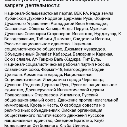
запрете деятельности:
Национал-большевистская партия, ВЕК РА, Рада земли
Кубанской Духовно Родовой Державы Русь, Община
Духовного Управления Асгардской Веси Беловодья,
Славянская Община Капища Веды Перуна, Мужская
Духовная Семинария Староверов-Инглингов, Нурджулар, К
Богодержавию, Таблиги Джамаат, Свидетели Иеговы,
Русское национальное единство, Национал-
социалистическое общество, Джамаат мувахидов,
Объединенный Вилайат Кабарды, Балкарии и Карачая,
Союз славян, Ат-Такфир Валь-Хиджра, Пит Буль,
Национал-социалистическая рабочая партия России,
Славянский союз, Формат-18, Благородный Орден
Дьявола, Армия воли народа, Национальная
Социалистическая Инициатива города Череповца,
Духовно-Родовая Держава Русь, Русское национальное
единство, Древнерусской Инглистической церкви
Православных Староверов-Инглингов, Русский
общенациональный союз, Движение против нелегальной
иммиграции, Кровь и Честь, О свободе совести и о
религиозных объединениях, Омская организация
общественного политического движения Русское
национальное единство, Северное Братство, Клуб
Болельщиков Футбольного Клуба Динамо,