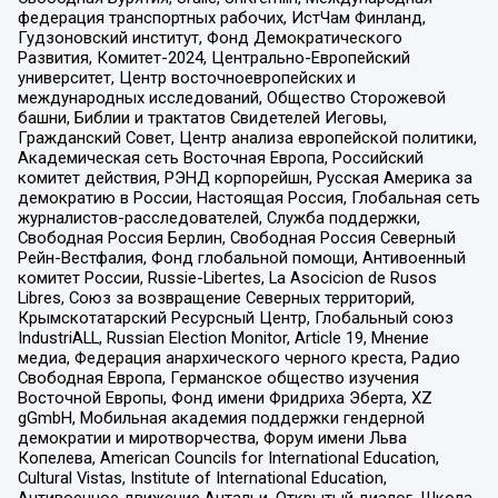
федерация транспортных рабочих, ИстЧам Финланд,
Гудзоновский институт, Фонд Демократического
Развития, Комитет-2024, Центрально-Европейский
университет, Центр восточноевропейских и
международных исследований, Общество Сторожевой
башни, Библии и трактатов Свидетелей Иеговы,
Гражданский Совет, Центр анализа европейской политики,
Академическая сеть Восточная Европа, Российский
комитет действия, РЭНД корпорейшн, Русская Америка за
демократию в России, Настоящая Россия, Глобальная сеть
журналистов-расследователей, Служба поддержки,
Свободная Россия Берлин, Свободная Россия Северный
Рейн-Вестфалия, Фонд глобальной помощи, Антивоенный
комитет России, Russie-Libertes, La Asocicion de Rusos
Libres, Союз за возвращение Северных территорий,
Крымскотатарский Ресурсный Центр, Глобальный союз
IndustriALL, Russian Election Monitor, Article 19, Мнение
медиа, Федерация анархического черного креста, Радио
Свободная Европа, Германское общество изучения
Восточной Европы, Фонд имени Фридриха Эберта, XZ
gGmbH, Мобильная академия поддержки гендерной
демократии и миротворчества, Форум имени Льва
Копелева, American Councils for International Education,
Cultural Vistas, Institute of International Education,