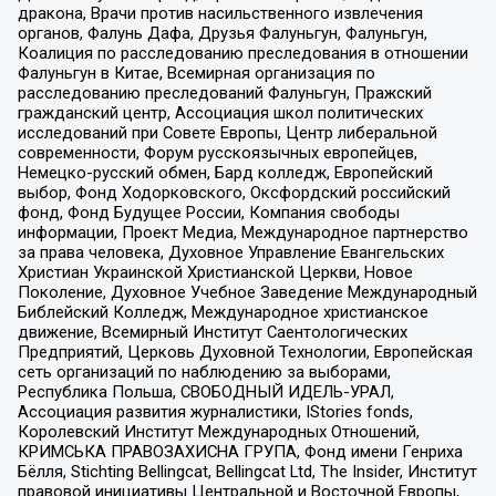
дракона, Врачи против насильственного извлечения
органов, Фалунь Дафа, Друзья Фалуньгун, Фалуньгун,
Коалиция по расследованию преследования в отношении
Фалуньгун в Китае, Всемирная организация по
расследованию преследований Фалуньгун, Пражский
гражданский центр, Ассоциация школ политических
исследований при Совете Европы, Центр либеральной
современности, Форум русскоязычных европейцев,
Немецко-русский обмен, Бард колледж, Европейский
выбор, Фонд Ходорковского, Оксфордский российский
фонд, Фонд Будущее России, Компания свободы
информации, Проект Медиа, Международное партнерство
за права человека, Духовное Управление Евангельских
Христиан Украинской Христианской Церкви, Новое
Поколение, Духовное Учебное Заведение Международный
Библейский Колледж, Международное христианское
движение, Всемирный Институт Саентологических
Предприятий, Церковь Духовной Технологии, Европейская
сеть организаций по наблюдению за выборами,
Республика Польша, СВОБОДНЫЙ ИДЕЛЬ-УРАЛ,
Ассоциация развития журналистики, IStories fonds,
Королевский Институт Международных Отношений,
КРИМСЬКА ПРАВОЗАХИСНА ГРУПА, Фонд имени Генриха
Бёлля, Stichting Bellingcat, Bellingcat Ltd, The Insider, Институт
правовой инициативы Центральной и Восточной Европы,