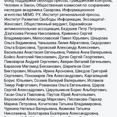
Фонд поддержки свободы прессы, Гражданский контроль,
Человек и Закон, Общественная комиссия по сохранению
наследия академика Сахарова, Информационное
агентство МЕМО. РУ, Институт региональной прессы,
Институт Развития Свободы Информации, Экозащита!-
Женсовет, Общественный вердикт, Евразийская
антимонопольная ассоциация, Бедушев Петр Петрович,
Дзугкоева Регина Николаевна, Кривенко Сергей
Владимирович, Милославский Павел Юрьевич, Шнырова
Ольга Вадимовна, Чанышева Лилия Айратовна, Сидорович
Ольга Борисовна, Туровский Александр Алексеевич,
Васильева Анастасия Евгеньевна, Ривина Анна Валерьевна,
Бойко Анатолий Николаевич, Дугин Сергей Георгиевич,
Пивоваров Андрей Сергеевич, Аверин Виталий Евгеньевич,
Барахоев Магомед Бекханович, Шарипков Олег
Викторович, Мошель Ирина Ароновна, Шведов Григорий
Сергеевич, Пономарев Лев Александрович, Каргалицкий
Борис Юльевич, Созаев Валерий Валерьевич, Исламов
Тимур Рифгатович, Романова Ольга Евгеньевна, Щаров
Сергей Алексадрович, Цирульников Борис Альбертович,
Гасан Ольга Павловна, Паутов Юрий Анатольевич,
Верховский Александр Маркович, Пислакова-Паркер
Марина Петровна, Кочеткова Татьяна Владимировна,
Чуркина Наталья Валерьевна, Акимова Татьяна
Николаевна, Золотарева Екатерина Александровна,