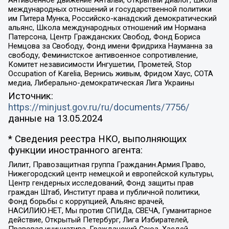
Антивоенное движение Антальи, Открытый диалог, Школа
международных отношений и государственной политики
им Питера Мунка, Российско-канадский демократический
альянс, Школа международных отношений им Нормана
Патерсона, Центр Гражданских Свобод, Фонд Бориса
Немцова за Свободу, Фонд имени Фридриха Науманна за
свободу, Феминистское антивоенное сопротивление,
Комитет независимости Ингушетии, Прометей, Stop
Occupation of Karelia, Вернись живым, Фридом Хаус, СОТА
медиа, Либерально-демократическая Лига Украины
Источник:
https://minjust.gov.ru/ru/documents/7756/
данные на
13.05.2024
* Сведения реестра НКО, выполняющих
функции иностранного агента:
Лилит, Правозащитная группа Гражданин.Армия.Право,
Нижегородский центр немецкой и европейской культуры,
Центр гендерных исследований, Фонд защиты прав
граждан Штаб, Институт права и публичной политики,
Фонд борьбы с коррупцией, Альянс врачей,
НАСИЛИЮ.НЕТ, Мы против СПИДа, СВЕЧА, Гуманитарное
действие, Открытый Петербург, Лига Избирателей,
Правовая инициатива, Гражданский Союз, Хасдей