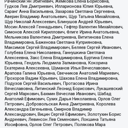
Рачинский Ян Збигневич, Жемкова Елена Борисовна,
Гудков Лев Дмитриевич, Илларионова Юлия Юрьевна,
Саранг Анна Васильевна, Захарова Светлана Сергеевна,
Аверин Владимир Анатольевич, Щур Татьяна Михайловна,
Щур Николай Алексеевич, Блинушов Андрей Юрьевич,
Мосин Алексей Геннадьевич, Гефтер Валентин Михайлович,
Симонов Алексей Кириллович, Флиге Ирина Анатольевна,
Мельникова Валентина Дмитриевна, Вититинова Елена
Владимировна, Баженова Светлана Куприяновна,
Максимов Сергей Владимирович, Беляев Сергей Иванович,
Голубева Елена Николаевна, Ганнушкина Светлана
Алексеевна, Закс Елена Владимировна, Буртина Елена
Юрьевна, Гендель Людмила Залмановна, Кокорина
Екатерина Алексеевна, Шуманов Илья Вячеславович,
Арапова Галина Юрьевна, Свечников Анатолий Мариевич,
Прохоров Вадим Юрьевич, Шахова Елена Владимировна,
Подузов Сергей Васильевич, Протасова Ирина
Вячеславовна, Литинский Леонид Борисович, Лукашевский
Сергей Маркович, Бахмин Вячеслав Иванович, Шабад
Анатолий Ефимович, Сухих Дарья Николаевна, Орлов Олег
Петрович, Добровольская Анна Дмитриевна, Королева
Александра Евгеньевна, Смирнов Владимир
Александрович, Вицин Сергей Ефимович, Золотухин Борис
Андреевич, Левинсон Лев Семенович, Локшина Татьяна
Иосифовна, Орлов Олег Петрович, Полякова Мара