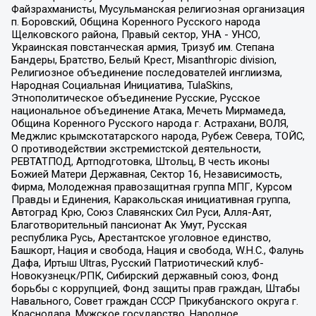
Файзрахманисты, Мусульманская религиозная организация
п. Боровский, Община Коренного Русского народа
Щелковского района, Правый сектор, УНА - УНСО,
Украинская повстанческая армия, Тризуб им. Степана
Бандеры, Братство, Белый Крест, Misanthropic division,
Религиозное объединение последователей инглиизма,
Народная Социальная Инициатива, TulaSkins,
Этнополитическое объединение Русские, Русское
национальное объединение Атака, Мечеть Мирмамеда,
Община Коренного Русского народа г. Астрахани, ВОЛЯ,
Меджлис крымскотатарского народа, Рубеж Севера, ТОЙС,
О противодействии экстремистской деятельности,
РЕВТАТПОД, Артподготовка, Штольц, В честь иконы
Божией Матери Державная, Сектор 16, Независимость,
Фирма, Молодежная правозащитная группа МПГ, Курсом
Правды и Единения, Каракольская инициативная группа,
Автоград Крю, Союз Славянских Сил Руси, Алля-Аят,
Благотворительный пансионат Ак Умут, Русская
республика Русь, Арестантское уголовное единство,
Башкорт, Нация и свобода, Нация и свобода, W.H.С., Фалунь
Дафа, Иртыш Ultras, Русский Патриотический клуб-
Новокузнецк/РПК, Сибирский державный союз, Фонд
борьбы с коррупцией, Фонд защиты прав граждан, Штабы
Навального, Совет граждан СССР Прикубанского округа г.
Краснодара, Мужское государство, Народное