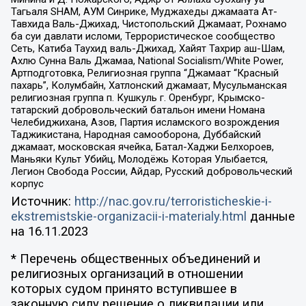
Тагьаля SHAM, АУМ Синрике, Муджахеды джамаата Ат-
Тавхида Валь-Джихад, Чистопольский Джамаат, Рохнамо
ба суи давлати исломи, Террористическое сообщество
Сеть, Катиба Таухид валь-Джихад, Хайят Тахрир аш-Шам,
Ахлю Сунна Валь Джамаа, National Socialism/White Power,
Артподготовка, Религиозная группа “Джамаат “Красный
пахарь”, Колумбайн, Хатлонский джамаат, Мусульманская
религиозная группа п. Кушкуль г. Оренбург, Крымско-
татарский добровольческий батальон имени Номана
Челебиджихана, Азов, Партия исламского возрождения
Таджикистана, Народная самооборона, Дуббайский
джамаат, московская ячейка, Батал-Хаджи Белхороев,
Маньяки Культ Убийц, Молодёжь Которая Улыбается,
Легион Свобода России, Айдар, Русский добровольческий
корпус
Источник:
http://nac.gov.ru/terroristicheskie-i-
ekstremistskie-organizacii-i-materialy.html
данные
на
16.11.2023
* Перечень общественных объединений и
религиозных организаций в отношении
которых судом принято вступившее в
законную силу решение о ликвидации или