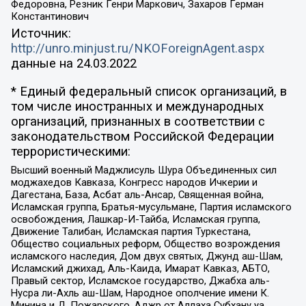
Федоровна, Резник Генри Маркович, Захаров Герман
Константинович
Источник:
http://unro.minjust.ru/NKOForeignAgent.aspx
данные на
24.03.2022
* Единый федеральный список организаций, в
том числе иностранных и международных
организаций, признанных в соответствии с
законодательством Российской Федерации
террористическими:
Высший военный Маджлисуль Шура Объединенных сил
моджахедов Кавказа, Конгресс народов Ичкерии и
Дагестана, База, Асбат аль-Ансар, Священная война,
Исламская группа, Братья-мусульмане, Партия исламского
освобождения, Лашкар-И-Тайба, Исламская группа,
Движение Талибан, Исламская партия Туркестана,
Общество социальных реформ, Общество возрождения
исламского наследия, Дом двух святых, Джунд аш-Шам,
Исламский джихад, Аль-Каида, Имарат Кавказ, АБТО,
Правый сектор, Исламское государство, Джабха аль-
Нусра ли-Ахль аш-Шам, Народное ополчение имени К.
Минина и Д. Пожарского, Аджр от Аллаха Субхану уа