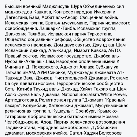
Высший военный Маджлисуль Шура Объединенных сил
моджахедов Кавказа, Конгресс народов Ичкерии и
Дагестана, База, Асбат аль-Ансар, Священная война,
Исламская группа, Братья-мусульмане, Партия исламского
освобождения, Лашкар-И-Тайба, Исламская группа,
Движение Талибан, Исламская партия Туркестана,
Общество социальных реформ, Общество возрождения
исламского наследия, Дом двух святых, Джунд аш-Шам,
Исламский джихад, Аль-Каида, Имарат Кавказ, АБТО,
Правый сектор, Исламское государство, Джабха аль-
Нусра ли-Ахль аш-Шам, Народное ополчение имени К.
Минина и Д. Пожарского, Аджр от Аллаха Субхану уа
Тагьаля SHAM, АУМ Синрике, Муджахеды джамаата Ат-
Тавхида Валь-Джихад, Чистопольский Джамаат, Рохнамо
ба суи давлати исломи, Террористическое сообщество
Сеть, Катиба Таухид валь-Джихад, Хайят Тахрир аш-Шам,
Ахлю Сунна Валь Джамаа, National Socialism/White Power,
Артподготовка, Религиозная группа “Джамаат “Красный
пахарь”, Колумбайн, Хатлонский джамаат, Мусульманская
религиозная группа п. Кушкуль г. Оренбург, Крымско-
татарский добровольческий батальон имени Номана
Челебиджихана, Азов, Партия исламского возрождения
Таджикистана, Народная самооборона, Дуббайский
джамаат, московская ячейка, Батал-Хаджи Белхороев,