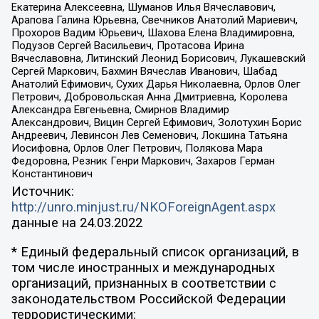
Екатерина Алексеевна, Шуманов Илья Вячеславович,
Арапова Галина Юрьевна, Свечников Анатолий Мариевич,
Прохоров Вадим Юрьевич, Шахова Елена Владимировна,
Подузов Сергей Васильевич, Протасова Ирина
Вячеславовна, Литинский Леонид Борисович, Лукашевский
Сергей Маркович, Бахмин Вячеслав Иванович, Шабад
Анатолий Ефимович, Сухих Дарья Николаевна, Орлов Олег
Петрович, Добровольская Анна Дмитриевна, Королева
Александра Евгеньевна, Смирнов Владимир
Александрович, Вицин Сергей Ефимович, Золотухин Борис
Андреевич, Левинсон Лев Семенович, Локшина Татьяна
Иосифовна, Орлов Олег Петрович, Полякова Мара
Федоровна, Резник Генри Маркович, Захаров Герман
Константинович
Источник:
http://unro.minjust.ru/NKOForeignAgent.aspx
данные на
24.03.2022
* Единый федеральный список организаций, в
том числе иностранных и международных
организаций, признанных в соответствии с
законодательством Российской Федерации
террористическими: