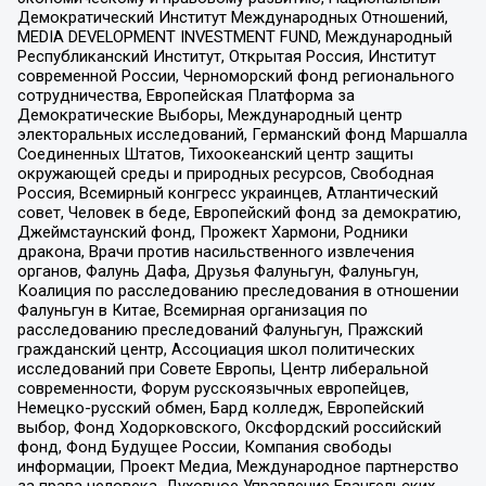
Демократический Институт Международных Отношений,
MEDIA DEVELOPMENT INVESTMENT FUND, Международный
Республиканский Институт, Открытая Россия, Институт
современной России, Черноморский фонд регионального
сотрудничества, Европейская Платформа за
Демократические Выборы, Международный центр
электоральных исследований, Германский фонд Маршалла
Соединенных Штатов, Тихоокеанский центр защиты
окружающей среды и природных ресурсов, Свободная
Россия, Всемирный конгресс украинцев, Атлантический
совет, Человек в беде, Европейский фонд за демократию,
Джеймстаунский фонд, Прожект Хармони, Родники
дракона, Врачи против насильственного извлечения
органов, Фалунь Дафа, Друзья Фалуньгун, Фалуньгун,
Коалиция по расследованию преследования в отношении
Фалуньгун в Китае, Всемирная организация по
расследованию преследований Фалуньгун, Пражский
гражданский центр, Ассоциация школ политических
исследований при Совете Европы, Центр либеральной
современности, Форум русскоязычных европейцев,
Немецко-русский обмен, Бард колледж, Европейский
выбор, Фонд Ходорковского, Оксфордский российский
фонд, Фонд Будущее России, Компания свободы
информации, Проект Медиа, Международное партнерство