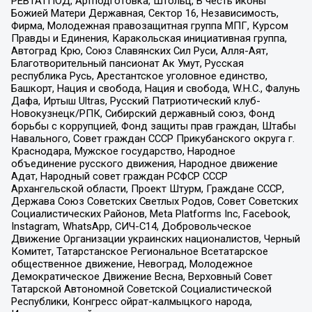
РЕВТАТПОД, Артподготовка, Штольц, В честь иконы
Божией Матери Державная, Сектор 16, Независимость,
Фирма, Молодежная правозащитная группа МПГ, Курсом
Правды и Единения, Каракольская инициативная группа,
Автоград Крю, Союз Славянских Сил Руси, Алля-Аят,
Благотворительный пансионат Ак Умут, Русская
республика Русь, Арестантское уголовное единство,
Башкорт, Нация и свобода, Нация и свобода, W.H.С., Фалунь
Дафа, Иртыш Ultras, Русский Патриотический клуб-
Новокузнецк/РПК, Сибирский державный союз, Фонд
борьбы с коррупцией, Фонд защиты прав граждан, Штабы
Навального, Совет граждан СССР Прикубанского округа г.
Краснодара, Мужское государство, Народное
объединение русского движения, Народное движение
Адат, Народный совет граждан РСФСР СССР
Архангельской области, Проект Штурм, Граждане СССР,
Держава Союз Советских Светлых Родов, Совет Советских
Социалистических Районов, Meta Platforms Inc, Facebook,
Instagram, WhatsApp, СИЧ-С14, Добровольческое
Движение Организации украинских националистов, Черный
Комитет, Татарстанское Региональное Всетатарское
общественное движение, Невоград, Молодежное
Демократическое Движение Весна, Верховный Совет
Татарской Автономной Советской Социалистической
Республики, Конгресс ойрат-калмыцкого народа,