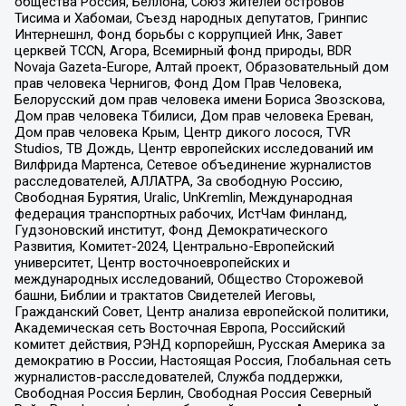
общества Россия, Беллона, Союз жителей островов
Тисима и Хабомаи, Съезд народных депутатов, Гринпис
Интернешнл, Фонд борьбы с коррупцией Инк, Завет
церквей TCCN, Агора, Всемирный фонд природы, BDR
Novaja Gazeta-Europe, Алтай проект, Образовательный дом
прав человека Чернигов, Фонд Дом Прав Человека,
Белорусский дом прав человека имени Бориса Звозскова,
Дом прав человека Тбилиси, Дом прав человека Ереван,
Дом прав человека Крым, Центр дикого лосося, TVR
Studios, ТВ Дождь, Центр европейских исследований им
Вилфрида Мартенса, Сетевое объединение журналистов
расследователей, АЛЛАТРА, За свободную Россию,
Свободная Бурятия, Uralic, UnKremlin, Международная
федерация транспортных рабочих, ИстЧам Финланд,
Гудзоновский институт, Фонд Демократического
Развития, Комитет-2024, Центрально-Европейский
университет, Центр восточноевропейских и
международных исследований, Общество Сторожевой
башни, Библии и трактатов Свидетелей Иеговы,
Гражданский Совет, Центр анализа европейской политики,
Академическая сеть Восточная Европа, Российский
комитет действия, РЭНД корпорейшн, Русская Америка за
демократию в России, Настоящая Россия, Глобальная сеть
журналистов-расследователей, Служба поддержки,
Свободная Россия Берлин, Свободная Россия Северный