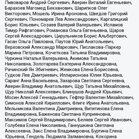
Пивоваров Андрей Сергеевич, Аверин Виталий Евгеньевич,
Барахоев Магомед Бекханович, Шарипков Олег
Викторович, Мошель Ирина Ароновна, Шведов Григорий
Сергеевич, Пономарев Лев Александрович, Каргалицкий
Борис Юльевич, Созаев Валерий Валерьевич, Исламов
Тимур Рифгатович, Романова Ольга Евгеньевна, Щаров
Сергей Алексадрович, Цирульников Борис Альбертович,
Гасан Ольга Павловна, Паутов Юрий Анатольевич,
Верховский Александр Маркович, Пислакова-Паркер
Марина Петровна, Кочеткова Татьяна Владимировна,
Чуркина Наталья Валерьевна, Акимова Татьяна
Николаевна, Золотарева Екатерина Александровна,
Рачинский Ян Збигневич, Жемкова Елена Борисовна,
Гудков Лев Дмитриевич, Илларионова Юлия Юрьевна,
Саранг Анна Васильевна, Захарова Светлана Сергеевна,
Аверин Владимир Анатольевич, Щур Татьяна Михайловна,
Щур Николай Алексеевич, Блинушов Андрей Юрьевич,
Мосин Алексей Геннадьевич, Гефтер Валентин Михайлович,
Симонов Алексей Кириллович, Флиге Ирина Анатольевна,
Мельникова Валентина Дмитриевна, Вититинова Елена
Владимировна, Баженова Светлана Куприяновна,
Максимов Сергей Владимирович, Беляев Сергей Иванович,
Голубева Елена Николаевна, Ганнушкина Светлана
Алексеевна, Закс Елена Владимировна, Буртина Елена
Юрьевна, Гендель Людмила Залмановна, Кокорина