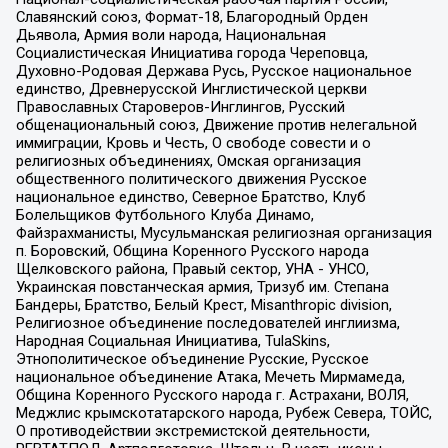
Славянский союз, Формат-18, Благородный Орден
Дьявола, Армия воли народа, Национальная
Социалистическая Инициатива города Череповца,
Духовно-Родовая Держава Русь, Русское национальное
единство, Древнерусской Инглистической церкви
Православных Староверов-Инглингов, Русский
общенациональный союз, Движение против нелегальной
иммиграции, Кровь и Честь, О свободе совести и о
религиозных объединениях, Омская организация
общественного политического движения Русское
национальное единство, Северное Братство, Клуб
Болельщиков Футбольного Клуба Динамо,
Файзрахманисты, Мусульманская религиозная организация
п. Боровский, Община Коренного Русского народа
Щелковского района, Правый сектор, УНА - УНСО,
Украинская повстанческая армия, Тризуб им. Степана
Бандеры, Братство, Белый Крест, Misanthropic division,
Религиозное объединение последователей инглиизма,
Народная Социальная Инициатива, TulaSkins,
Этнополитическое объединение Русские, Русское
национальное объединение Атака, Мечеть Мирмамеда,
Община Коренного Русского народа г. Астрахани, ВОЛЯ,
Меджлис крымскотатарского народа, Рубеж Севера, ТОЙС,
О противодействии экстремистской деятельности,