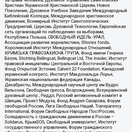
за права человека, Духовное Управление Евангельских
Христиан Украинской Христианской Церкви, Новое
Поколение, Духовное Учебное Заведение Международный
Библейский Колледж, Международное христианское
движение, Всемирный Институт Саентологических
Предприятий, Церковь Духовной Технологии, Европейская
сеть организаций по наблюдению за выборами,
Республика Польша, СВОБОДНЫЙ ИДЕЛЬ-УРАЛ,
Ассоциация развития журналистики, IStories fonds,
Королевский Институт Международных Отношений,
КРИМСЬКА ПРАВОЗАХИСНА ГРУПА, Фонд имени Генриха
Бёлля, Stichting Bellingcat, Bellingcat Ltd, The Insider, Институт
правовой инициативы Центральной и Восточной Европы,
Фонд Открытой Эстонии, Calvert 22 Foundation, Канадский
украинский конгресс, Институт Макдональда-Лорье,
Украинская национальная федерация Канады,
Декабристы, Международный научный центр им Вудро
Вильсона, Свободная пресса, Возрождение, Всеукраинский
духовный центр , Риддл, Русский антивоенный комитет в
Швеции, Проект Медуза, Фонд Андрея Сахарова, Форум
свободной России, Лига Свободных Наций, Transparеncy
International, Форум Свободных Народов ПостРоссии,
Солидарность с гражданским движением в России –
Solidarus, КрымSOS, Свободный университет, Институт
государственного управления, Форум гражданского