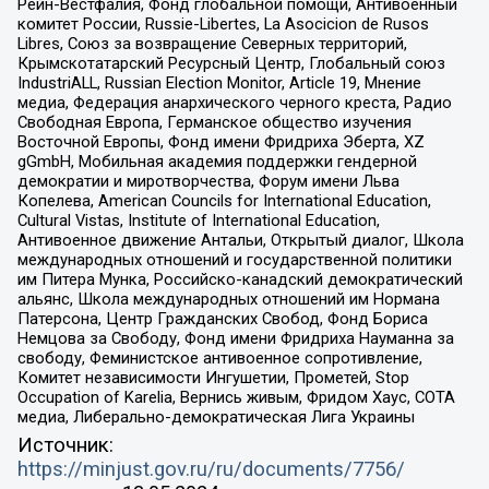
Рейн-Вестфалия, Фонд глобальной помощи, Антивоенный
комитет России, Russie-Libertes, La Asocicion de Rusos
Libres, Союз за возвращение Северных территорий,
Крымскотатарский Ресурсный Центр, Глобальный союз
IndustriALL, Russian Election Monitor, Article 19, Мнение
медиа, Федерация анархического черного креста, Радио
Свободная Европа, Германское общество изучения
Восточной Европы, Фонд имени Фридриха Эберта, XZ
gGmbH, Мобильная академия поддержки гендерной
демократии и миротворчества, Форум имени Льва
Копелева, American Councils for International Education,
Cultural Vistas, Institute of International Education,
Антивоенное движение Антальи, Открытый диалог, Школа
международных отношений и государственной политики
им Питера Мунка, Российско-канадский демократический
альянс, Школа международных отношений им Нормана
Патерсона, Центр Гражданских Свобод, Фонд Бориса
Немцова за Свободу, Фонд имени Фридриха Науманна за
свободу, Феминистское антивоенное сопротивление,
Комитет независимости Ингушетии, Прометей, Stop
Occupation of Karelia, Вернись живым, Фридом Хаус, СОТА
медиа, Либерально-демократическая Лига Украины
Источник:
https://minjust.gov.ru/ru/documents/7756/