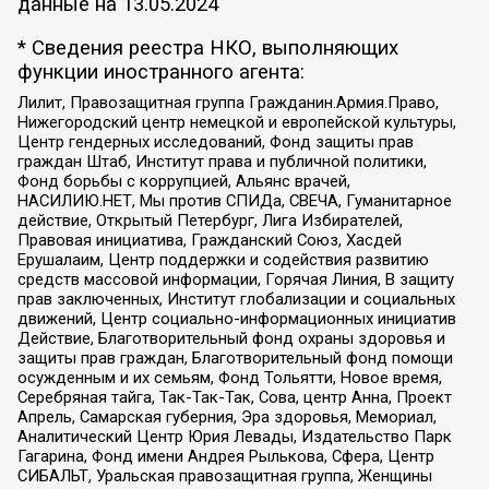
данные на
13.05.2024
* Сведения реестра НКО, выполняющих
функции иностранного агента:
Лилит, Правозащитная группа Гражданин.Армия.Право,
Нижегородский центр немецкой и европейской культуры,
Центр гендерных исследований, Фонд защиты прав
граждан Штаб, Институт права и публичной политики,
Фонд борьбы с коррупцией, Альянс врачей,
НАСИЛИЮ.НЕТ, Мы против СПИДа, СВЕЧА, Гуманитарное
действие, Открытый Петербург, Лига Избирателей,
Правовая инициатива, Гражданский Союз, Хасдей
Ерушалаим, Центр поддержки и содействия развитию
средств массовой информации, Горячая Линия, В защиту
прав заключенных, Институт глобализации и социальных
движений, Центр социально-информационных инициатив
Действие, Благотворительный фонд охраны здоровья и
защиты прав граждан, Благотворительный фонд помощи
осужденным и их семьям, Фонд Тольятти, Новое время,
Серебряная тайга, Так-Так-Так, Сова, центр Анна, Проект
Апрель, Самарская губерния, Эра здоровья, Мемориал,
Аналитический Центр Юрия Левады, Издательство Парк
Гагарина, Фонд имени Андрея Рылькова, Сфера, Центр
СИБАЛЬТ, Уральская правозащитная группа, Женщины