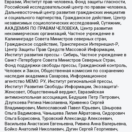
Евразии, Институт прав человека, Фонд защиты гласности,
Российский исследовательский центр по правам человека,
Дальневосточный центр развития гражданских инициатив
и социального партнерства, Гражданское действие, Центр
независимых социологических исследований, Сутяжник,
АКАДЕМИЯ ПО ПРАВАМ ЧЕЛОВЕКА, Центр развития
некоммерческих организаций, Частное учреждение в
Калининграде Совета Министров северных стран,
Гражданское содействие, Трансперенси Интернешнл-Р,
Центр Защиты Прав Средств Массовой Информации,
Институт развития прессы - Сибирь, Частное учреждение в
Санкт-Петербурге Совета Министров Северных Стран,
Фонд поддержки свободы прессы, Гражданский контроль,
Человек и Закон, Общественная комиссия по сохранению
наследия академика Сахарова, Информационное
агентство МЕМО. РУ, Институт региональной прессы,
Институт Развития Свободы Информации, Экозащита!-
Женсовет, Общественный вердикт, Евразийская
антимонопольная ассоциация, Бедушев Петр Петрович,
Дзугкоева Регина Николаевна, Кривенко Сергей
Владимирович, Милославский Павел Юрьевич, Шнырова
Ольга Вадимовна, Чанышева Лилия Айратовна, Сидорович
Ольга Борисовна, Туровский Александр Алексеевич,
Васильева Анастасия Евгеньевна, Ривина Анна Валерьевна,
Бойко Анатолий Николаевич, Дугин Сергей Георгиевич,