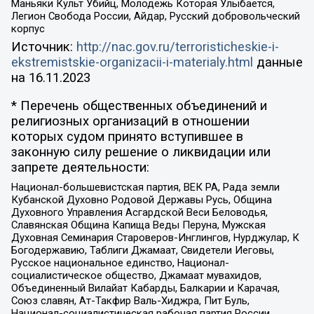
Маньяки Культ Убийц, Молодёжь Которая Улыбается,
Легион Свобода России, Айдар, Русский добровольческий
корпус
Источник:
http://nac.gov.ru/terroristicheskie-i-
ekstremistskie-organizacii-i-materialy.html
данные
на
16.11.2023
* Перечень общественных объединений и
религиозных организаций в отношении
которых судом принято вступившее в
законную силу решение о ликвидации или
запрете деятельности:
Национал-большевистская партия, ВЕК РА, Рада земли
Кубанской Духовно Родовой Державы Русь, Община
Духовного Управления Асгардской Веси Беловодья,
Славянская Община Капища Веды Перуна, Мужская
Духовная Семинария Староверов-Инглингов, Нурджулар, К
Богодержавию, Таблиги Джамаат, Свидетели Иеговы,
Русское национальное единство, Национал-
социалистическое общество, Джамаат мувахидов,
Объединенный Вилайат Кабарды, Балкарии и Карачая,
Союз славян, Ат-Такфир Валь-Хиджра, Пит Буль,
Национал-социалистическая рабочая партия России,