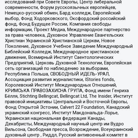
исследований при Совете Европы, Центр либеральной
современности, Форум русскоязычных европейцев,
Немецко-русский обмен, Бард колледж, Европейский
выбор, Фонд Ходорковского, Оксфордский российский
фонд, Фонд Будущее России, Компания свободы
информации, Проект Медиа, Международное партнерство
за права человека, Духовное Управление Евангельских
Христиан Украинской Христианской Церкви, Новое
Поколение, Духовное Учебное Заведение Международный
Библейский Колледж, Международное христианское
движение, Всемирный Институт Саентологических
Предприятий, Церковь Духовной Технологии, Европейская
сеть организаций по наблюдению за выборами,
Республика Польша, СВОБОДНЫЙ ИДЕЛЬ-УРАЛ,
Ассоциация развития журналистики, IStories fonds,
Королевский Институт Международных Отношений,
КРИМСЬКА ПРАВОЗАХИСНА ГРУПА, Фонд имени Генриха
Бёлля, Stichting Bellingcat, Bellingcat Ltd, The Insider, Институт
правовой инициативы Центральной и Восточной Европы,
Фонд Открытой Эстонии, Calvert 22 Foundation, Канадский
украинский конгресс, Институт Макдональда-Лорье,
Украинская национальная федерация Канады,
Декабристы, Международный научный центр им Вудро
Вильсона, Свободная пресса, Возрождение, Всеукраинский
духовный центр , Риддл, Русский антивоенный комитет в