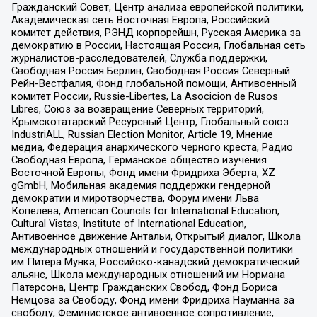
Гражданский Совет, Центр анализа европейской политики,
Академическая сеть Восточная Европа, Российский
комитет действия, РЭНД корпорейшн, Русская Америка за
демократию в России, Настоящая Россия, Глобальная сеть
журналистов-расследователей, Служба поддержки,
Свободная Россия Берлин, Свободная Россия Северный
Рейн-Вестфалия, Фонд глобальной помощи, Антивоенный
комитет России, Russie-Libertes, La Asocicion de Rusos
Libres, Союз за возвращение Северных территорий,
Крымскотатарский Ресурсный Центр, Глобальный союз
IndustriALL, Russian Election Monitor, Article 19, Мнение
медиа, Федерация анархического черного креста, Радио
Свободная Европа, Германское общество изучения
Восточной Европы, Фонд имени Фридриха Эберта, XZ
gGmbH, Мобильная академия поддержки гендерной
демократии и миротворчества, Форум имени Льва
Копелева, American Councils for International Education,
Cultural Vistas, Institute of International Education,
Антивоенное движение Антальи, Открытый диалог, Школа
международных отношений и государственной политики
им Питера Мунка, Российско-канадский демократический
альянс, Школа международных отношений им Нормана
Патерсона, Центр Гражданских Свобод, Фонд Бориса
Немцова за Свободу, Фонд имени Фридриха Науманна за
свободу, Феминистское антивоенное сопротивление,