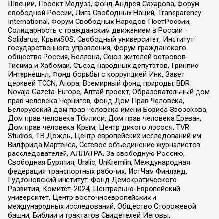
Швеции, Проект Медуза, Фонд Андрея Сахарова, Форум
свободной России, Лига Свободных Наций, Transparеncy
International, Форум Свободных Народов ПостРоссии,
Солидарность с гражданским движением в России –
Solidarus, КрымSOS, Свободный университет, Институт
государственного управления, Форум гражданского
общества Россия, Беллона, Союз жителей островов
Тисима и Хабомаи, Съезд народных депутатов, Гринпис
Интернешнл, Фонд борьбы с коррупцией Инк, Завет
церквей TCCN, Агора, Всемирный фонд природы, BDR
Novaja Gazeta-Europe, Алтай проект, Образовательный дом
прав человека Чернигов, Фонд Дом Прав Человека,
Белорусский дом прав человека имени Бориса Звозскова,
Дом прав человека Тбилиси, Дом прав человека Ереван,
Дом прав человека Крым, Центр дикого лосося, TVR
Studios, ТВ Дождь, Центр европейских исследований им
Вилфрида Мартенса, Сетевое объединение журналистов
расследователей, АЛЛАТРА, За свободную Россию,
Свободная Бурятия, Uralic, UnKremlin, Международная
федерация транспортных рабочих, ИстЧам Финланд,
Гудзоновский институт, Фонд Демократического
Развития, Комитет-2024, Центрально-Европейский
университет, Центр восточноевропейских и
международных исследований, Общество Сторожевой
башни, Библии и трактатов Свидетелей Иеговы,