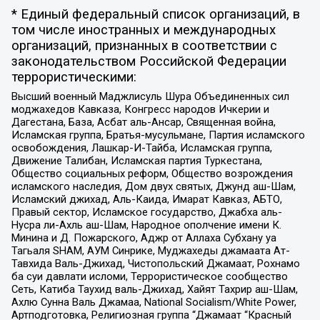
* Единый федеральный список организаций, в
том числе иностранных и международных
организаций, признанных в соответствии с
законодательством Российской Федерации
террористическими:
Высший военный Маджлисуль Шура Объединенных сил
моджахедов Кавказа, Конгресс народов Ичкерии и
Дагестана, База, Асбат аль-Ансар, Священная война,
Исламская группа, Братья-мусульмане, Партия исламского
освобождения, Лашкар-И-Тайба, Исламская группа,
Движение Талибан, Исламская партия Туркестана,
Общество социальных реформ, Общество возрождения
исламского наследия, Дом двух святых, Джунд аш-Шам,
Исламский джихад, Аль-Каида, Имарат Кавказ, АБТО,
Правый сектор, Исламское государство, Джабха аль-
Нусра ли-Ахль аш-Шам, Народное ополчение имени К.
Минина и Д. Пожарского, Аджр от Аллаха Субхану уа
Тагьаля SHAM, АУМ Синрике, Муджахеды джамаата Ат-
Тавхида Валь-Джихад, Чистопольский Джамаат, Рохнамо
ба суи давлати исломи, Террористическое сообщество
Сеть, Катиба Таухид валь-Джихад, Хайят Тахрир аш-Шам,
Ахлю Сунна Валь Джамаа, National Socialism/White Power,
Артподготовка, Религиозная группа “Джамаат “Красный