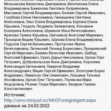
Мельникова Валентина Дмитриевна, Вититинова Елена
Владимировна, Баженова Светлана Куприяновна,
Максимов Сергей Владимирович, Беляев Сергей Иванович,
Голубева Елена Николаевна, Ганнушкина Светлана
Алексеевна, Закс Елена Владимировна, Буртина Елена
Юрьевна, Гендель Людмила Залмановна, Кокорина
Екатерина Алексеевна, Шуманов Илья Вячеславович,
Арапова Галина Юрьевна, Свечников Анатолий Мариевич,
Прохоров Вадим Юрьевич, Шахова Елена Владимировна,
Подузов Сергей Васильевич, Протасова Ирина
Вячеславовна, Литинский Леонид Борисович, Лукашевский
Сергей Маркович, Бахмин Вячеслав Иванович, Шабад
Анатолий Ефимович, Сухих Дарья Николаевна, Орлов Олег
Петрович, Добровольская Анна Дмитриевна, Королева
Александра Евгеньевна, Смирнов Владимир
Александрович, Вицин Сергей Ефимович, Золотухин Борис
Андреевич, Левинсон Лев Семенович, Локшина Татьяна
Иосифовна, Орлов Олег Петрович, Полякова Мара
Федоровна, Резник Генри Маркович, Захаров Герман
Константинович
Источник:
http://unro.minjust.ru/NKOForeignAgent.aspx
данные на
24.03.2022