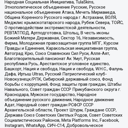
Народная Социальная Инициатива, TulaSkins,
Этнополитическое объединение Русские, Русское
национальное объединение Атака, Мечеть Мирмамеда,
Община Коренного Русского народа г. Астрахани, ВОЛЯ,
Меджлис крымскотатарского народа, Рубеж Севера, ТОЙС,
О противодействии экстремистской деятельности,
РЕВТАТПОД, Артподготовка, Штольц, В честь иконы
Божией Матери Державная, Сектор 16, Независимость,
Фирма, Молодежная правозащитная группа МПГ, Курсом
Правды и Единения, Каракольская инициативная группа,
Автоград Крю, Союз Славянских Сил Руси, Алля-Аят,
Благотворительный пансионат Ак Умут, Русская
республика Русь, Арестантское уголовное единство,
Башкорт, Нация и свобода, Нация и свобода, W.H.С., Фалунь
Дафа, Иртыш Ultras, Русский Патриотический клуб-
Новокузнецк/РПК, Сибирский державный союз, Фонд
борьбы с коррупцией, Фонд защиты прав граждан, Штабы
Навального, Совет граждан СССР Прикубанского округа г.
Краснодара, Мужское государство, Народное
объединение русского движения, Народное движение
Адат, Народный совет граждан РСФСР СССР
Архангельской области, Проект Штурм, Граждане СССР,
Держава Союз Советских Светлых Родов, Совет Советских
Социалистических Районов, Meta Platforms Inc, Facebook,
Instagram, WhatsApp, СИЧ-С14, Добровольческое