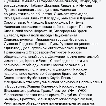
Духовная Семинария Староверов-Инглингов, Нурджулар, К
Богодержавию, Таблиги Джамаат, Свидетели Иеговы,
Русское национальное единство, Национал-
социалистическое общество, Джамаат мувахидов,
Объединенный Вилайат Кабарды, Балкарии и Карачая,
Союз славян, Ат-Такфир Валь-Хиджра, Пит Буль,
Национал-социалистическая рабочая партия России,
Славянский союз, Формат-18, Благородный Орден
Дьявола, Армия воли народа, Национальная
Социалистическая Инициатива города Череповца,
Духовно-Родовая Держава Русь, Русское национальное
единство, Древнерусской Инглистической церкви
Православных Староверов-Инглингов, Русский
общенациональный союз, Движение против нелегальной
иммиграции, Кровь и Честь, О свободе совести и о
религиозных объединениях, Омская организация
общественного политического движения Русское
национальное единство, Северное Братство, Клуб
Болельщиков Футбольного Клуба Динамо,
Файзрахманисты, Мусульманская религиозная организация
п. Боровский, Община Коренного Русского народа
Щелковского района, Правый сектор, УНА - УНСО,
Украинская повстанческая армия, Тризуб им. Степана
Бандеры, Братство, Белый Крест, Misanthropic division,
Религиозное объединение последователей инглиизма,