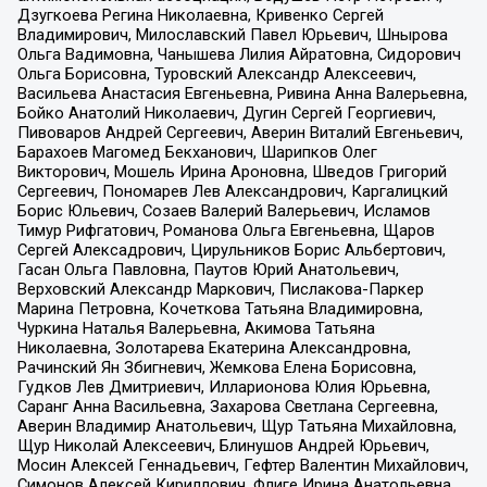
Дзугкоева Регина Николаевна, Кривенко Сергей
Владимирович, Милославский Павел Юрьевич, Шнырова
Ольга Вадимовна, Чанышева Лилия Айратовна, Сидорович
Ольга Борисовна, Туровский Александр Алексеевич,
Васильева Анастасия Евгеньевна, Ривина Анна Валерьевна,
Бойко Анатолий Николаевич, Дугин Сергей Георгиевич,
Пивоваров Андрей Сергеевич, Аверин Виталий Евгеньевич,
Барахоев Магомед Бекханович, Шарипков Олег
Викторович, Мошель Ирина Ароновна, Шведов Григорий
Сергеевич, Пономарев Лев Александрович, Каргалицкий
Борис Юльевич, Созаев Валерий Валерьевич, Исламов
Тимур Рифгатович, Романова Ольга Евгеньевна, Щаров
Сергей Алексадрович, Цирульников Борис Альбертович,
Гасан Ольга Павловна, Паутов Юрий Анатольевич,
Верховский Александр Маркович, Пислакова-Паркер
Марина Петровна, Кочеткова Татьяна Владимировна,
Чуркина Наталья Валерьевна, Акимова Татьяна
Николаевна, Золотарева Екатерина Александровна,
Рачинский Ян Збигневич, Жемкова Елена Борисовна,
Гудков Лев Дмитриевич, Илларионова Юлия Юрьевна,
Саранг Анна Васильевна, Захарова Светлана Сергеевна,
Аверин Владимир Анатольевич, Щур Татьяна Михайловна,
Щур Николай Алексеевич, Блинушов Андрей Юрьевич,
Мосин Алексей Геннадьевич, Гефтер Валентин Михайлович,
Симонов Алексей Кириллович, Флиге Ирина Анатольевна,