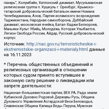
пахарь”, Колумбайн, Хатлонский джамаат, Мусульманская
религиозная группа п. Кушкуль г. Оренбург, Крымско-
татарский добровольческий батальон имени Номана
Челебиджихана, Азов, Партия исламского возрождения
Таджикистана, Народная самооборона, Дуббайский
джамаат, московская ячейка, Батал-Хаджи Белхороев,
Маньяки Культ Убийц, Молодёжь Которая Улыбается,
Легион Свобода России, Айдар, Русский добровольческий
корпус
Источник:
http://nac.gov.ru/terroristicheskie-i-
ekstremistskie-organizacii-i-materialy.html
данные
на
16.11.2023
* Перечень общественных объединений и
религиозных организаций в отношении
которых судом принято вступившее в
законную силу решение о ликвидации или
запрете деятельности:
Национал-большевистская партия, ВЕК РА, Рада земли
Кубанской Духовно Родовой Державы Русь, Община
Духовного Управления Асгардской Веси Беловодья,
Славянская Община Капища Веды Перуна, Мужская