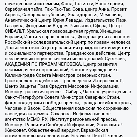
осужденным и их семьям, Фонд Тольятти, Новое время,
Серебряная тайга, Так-Так-Так, Сова, центр Анна, Проект
Апрель, Самарская губерния, Эра здоровья, Мемориал,
Аналитический Центр Юрия Левады, Издательство Парк
Гагарина, Фонд имени Андрея Рылькова, Сфера, Центр
СИБАЛЬТ, Уральская правозащитная группа, Женщины
Евразии, Институт прав человека, Фонд защиты гласности,
Российский исследовательский центр по правам человека,
Дальневосточный центр развития гражданских инициатив
и социального партнерства, Гражданское действие, Центр
независимых социологических исследований, Сутяжник,
АКАДЕМИЯ ПО ПРАВАМ ЧЕЛОВЕКА, Центр развития
некоммерческих организаций, Частное учреждение в
Калининграде Совета Министров северных стран,
Гражданское содействие, Трансперенси Интернешнл-Р,
Центр Защиты Прав Средств Массовой Информации,
Институт развития прессы - Сибирь, Частное учреждение в
Санкт-Петербурге Совета Министров Северных Стран,
Фонд поддержки свободы прессы, Гражданский контроль,
Человек и Закон, Общественная комиссия по сохранению
наследия академика Сахарова, Информационное
агентство МЕМО. РУ, Институт региональной прессы,
Институт Развития Свободы Информации, Экозащита!-
Женсовет, Общественный вердикт, Евразийская
антимонопольная ассоциация, Бедушев Петр Петрович,