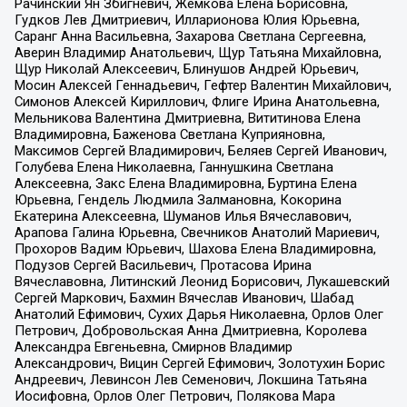
Рачинский Ян Збигневич, Жемкова Елена Борисовна,
Гудков Лев Дмитриевич, Илларионова Юлия Юрьевна,
Саранг Анна Васильевна, Захарова Светлана Сергеевна,
Аверин Владимир Анатольевич, Щур Татьяна Михайловна,
Щур Николай Алексеевич, Блинушов Андрей Юрьевич,
Мосин Алексей Геннадьевич, Гефтер Валентин Михайлович,
Симонов Алексей Кириллович, Флиге Ирина Анатольевна,
Мельникова Валентина Дмитриевна, Вититинова Елена
Владимировна, Баженова Светлана Куприяновна,
Максимов Сергей Владимирович, Беляев Сергей Иванович,
Голубева Елена Николаевна, Ганнушкина Светлана
Алексеевна, Закс Елена Владимировна, Буртина Елена
Юрьевна, Гендель Людмила Залмановна, Кокорина
Екатерина Алексеевна, Шуманов Илья Вячеславович,
Арапова Галина Юрьевна, Свечников Анатолий Мариевич,
Прохоров Вадим Юрьевич, Шахова Елена Владимировна,
Подузов Сергей Васильевич, Протасова Ирина
Вячеславовна, Литинский Леонид Борисович, Лукашевский
Сергей Маркович, Бахмин Вячеслав Иванович, Шабад
Анатолий Ефимович, Сухих Дарья Николаевна, Орлов Олег
Петрович, Добровольская Анна Дмитриевна, Королева
Александра Евгеньевна, Смирнов Владимир
Александрович, Вицин Сергей Ефимович, Золотухин Борис
Андреевич, Левинсон Лев Семенович, Локшина Татьяна
Иосифовна, Орлов Олег Петрович, Полякова Мара