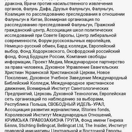
дракона, Врачи против насильственного извлечения
органов, Фалунь Дафа, Друзья Фалуньгун, Фалуньгун,
Коалиция по расследованию преследования в отношении
Фалуньгун в Китае, Всемирная организация по
расследованию преследований Фалуньгун, Пражский
гражданский центр, Ассоциация школ политических
исследований при Совете Европы, Центр либеральной
современности, Форум русскоязычных европейцев,
Немецко-русский обмен, Бард колледж, Европейский
выбор, Фонд Ходорковского, Оксфордский российский
фонд, Фонд Будущее России, Компания свободы
информации, Проект Медиа, Международное партнерство
за права человека, Духовное Управление Евангельских
Христиан Украинской Христианской Церкви, Новое
Поколение, Духовное Учебное Заведение Международный
Библейский Колледж, Международное христианское
движение, Всемирный Институт Саентологических
Предприятий, Церковь Духовной Технологии, Европейская
сеть организаций по наблюдению за выборами,
Республика Польша, СВОБОДНЫЙ ИДЕЛЬ-УРАЛ,
Ассоциация развития журналистики, IStories fonds,
Королевский Институт Международных Отношений,
КРИМСЬКА ПРАВОЗАХИСНА ГРУПА, Фонд имени Генриха
Бёлля, Stichting Bellingcat, Bellingcat Ltd, The Insider, Институт
правовой инициативы Центральной и Восточной Европы,