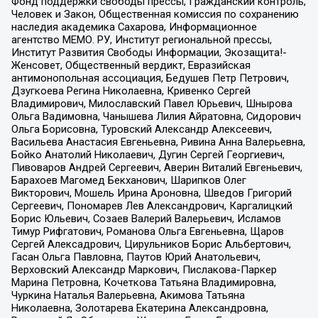
Фонд поддержки свободы прессы, Гражданский контроль,
Человек и Закон, Общественная комиссия по сохранению
наследия академика Сахарова, Информационное
агентство МЕМО. РУ, Институт региональной прессы,
Институт Развития Свободы Информации, Экозащита!-
Женсовет, Общественный вердикт, Евразийская
антимонопольная ассоциация, Бедушев Петр Петрович,
Дзугкоева Регина Николаевна, Кривенко Сергей
Владимирович, Милославский Павел Юрьевич, Шнырова
Ольга Вадимовна, Чанышева Лилия Айратовна, Сидорович
Ольга Борисовна, Туровский Александр Алексеевич,
Васильева Анастасия Евгеньевна, Ривина Анна Валерьевна,
Бойко Анатолий Николаевич, Дугин Сергей Георгиевич,
Пивоваров Андрей Сергеевич, Аверин Виталий Евгеньевич,
Барахоев Магомед Бекханович, Шарипков Олег
Викторович, Мошель Ирина Ароновна, Шведов Григорий
Сергеевич, Пономарев Лев Александрович, Каргалицкий
Борис Юльевич, Созаев Валерий Валерьевич, Исламов
Тимур Рифгатович, Романова Ольга Евгеньевна, Щаров
Сергей Алексадрович, Цирульников Борис Альбертович,
Гасан Ольга Павловна, Паутов Юрий Анатольевич,
Верховский Александр Маркович, Пислакова-Паркер
Марина Петровна, Кочеткова Татьяна Владимировна,
Чуркина Наталья Валерьевна, Акимова Татьяна
Николаевна, Золотарева Екатерина Александровна,