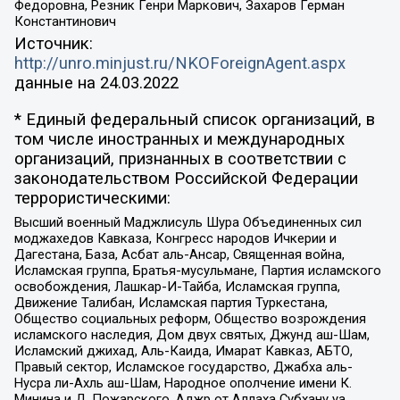
Федоровна, Резник Генри Маркович, Захаров Герман
Константинович
Источник:
http://unro.minjust.ru/NKOForeignAgent.aspx
данные на
24.03.2022
* Единый федеральный список организаций, в
том числе иностранных и международных
организаций, признанных в соответствии с
законодательством Российской Федерации
террористическими:
Высший военный Маджлисуль Шура Объединенных сил
моджахедов Кавказа, Конгресс народов Ичкерии и
Дагестана, База, Асбат аль-Ансар, Священная война,
Исламская группа, Братья-мусульмане, Партия исламского
освобождения, Лашкар-И-Тайба, Исламская группа,
Движение Талибан, Исламская партия Туркестана,
Общество социальных реформ, Общество возрождения
исламского наследия, Дом двух святых, Джунд аш-Шам,
Исламский джихад, Аль-Каида, Имарат Кавказ, АБТО,
Правый сектор, Исламское государство, Джабха аль-
Нусра ли-Ахль аш-Шам, Народное ополчение имени К.
Минина и Д. Пожарского, Аджр от Аллаха Субхану уа