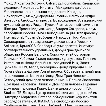
Фонд Открытой Эстонии, Calvert 22 Foundation, Канадский
украинский конгресс, Институт Макдональда-Лорье,
Украинская национальная федерация Канады,
Декабристы, Международный научный центр им Вудро
Вильсона, Свободная пресса, Возрождение, Всеукраинский
духовный центр , Риддл, Русский антивоенный комитет в
Швеции, Проект Медуза, Фонд Андрея Сахарова, Форум
свободной России, Лига Свободных Наций, Transparеncy
International, Форум Свободных Народов ПостРоссии,
Солидарность с гражданским движением в России –
Solidarus, КрымSOS, Свободный университет, Институт
государственного управления, Форум гражданского
общества Россия, Беллона, Союз жителей островов
Тисима и Хабомаи, Съезд народных депутатов, Гринпис
Интернешнл, Фонд борьбы с коррупцией Инк, Завет
церквей TCCN, Агора, Всемирный фонд природы, BDR
Novaja Gazeta-Europe, Алтай проект, Образовательный дом
прав человека Чернигов, Фонд Дом Прав Человека,
Белорусский дом прав человека имени Бориса Звозскова,
Дом прав человека Тбилиси, Дом прав человека Ереван,
Дом прав человека Крым, Центр дикого лосося, TVR
Studios, ТВ Дождь, Центр европейских исследований им
Вилфрида Мартенса, Сетевое объединение журналистов
расследователей, АЛЛАТРА, За свободную Россию,
Свободная Бурятия, Uralic, UnKremlin, Международная