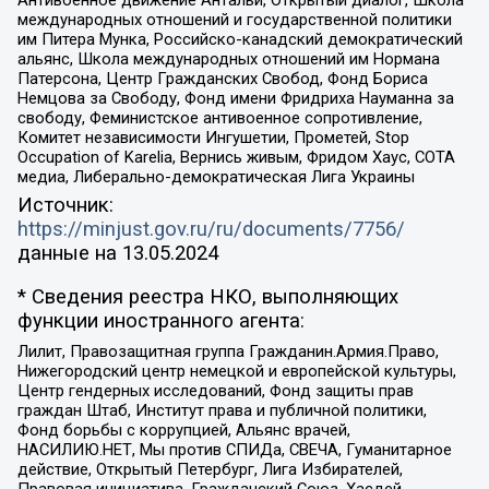
Антивоенное движение Антальи, Открытый диалог, Школа
международных отношений и государственной политики
им Питера Мунка, Российско-канадский демократический
альянс, Школа международных отношений им Нормана
Патерсона, Центр Гражданских Свобод, Фонд Бориса
Немцова за Свободу, Фонд имени Фридриха Науманна за
свободу, Феминистское антивоенное сопротивление,
Комитет независимости Ингушетии, Прометей, Stop
Occupation of Karelia, Вернись живым, Фридом Хаус, СОТА
медиа, Либерально-демократическая Лига Украины
Источник:
https://minjust.gov.ru/ru/documents/7756/
данные на
13.05.2024
* Сведения реестра НКО, выполняющих
функции иностранного агента:
Лилит, Правозащитная группа Гражданин.Армия.Право,
Нижегородский центр немецкой и европейской культуры,
Центр гендерных исследований, Фонд защиты прав
граждан Штаб, Институт права и публичной политики,
Фонд борьбы с коррупцией, Альянс врачей,
НАСИЛИЮ.НЕТ, Мы против СПИДа, СВЕЧА, Гуманитарное
действие, Открытый Петербург, Лига Избирателей,
Правовая инициатива, Гражданский Союз, Хасдей