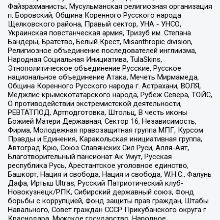
Файзрахманисты, Мусульманская религиозная организация
п. Боровский, Община Коренного Русского народа
Щелковского района, Правый сектор, УНА - УНСО,
Украинская повстанческая армия, Тризуб им. Степана
Бандеры, Братство, Белый Крест, Misanthropic division,
Религиозное объединение последователей инглиизма,
Народная Социальная Инициатива, TulaSkins,
Этнополитическое объединение Русские, Русское
национальное объединение Атака, Мечеть Мирмамеда,
Община Коренного Русского народа г. Астрахани, ВОЛЯ,
Меджлис крымскотатарского народа, Рубеж Севера, ТОЙС,
О противодействии экстремистской деятельности,
РЕВТАТПОД, Артподготовка, Штольц, В честь иконы
Божией Матери Державная, Сектор 16, Независимость,
Фирма, Молодежная правозащитная группа МПГ, Курсом
Правды и Единения, Каракольская инициативная группа,
Автоград Крю, Союз Славянских Сил Руси, Алля-Аят,
Благотворительный пансионат Ак Умут, Русская
республика Русь, Арестантское уголовное единство,
Башкорт, Нация и свобода, Нация и свобода, W.H.С., Фалунь
Дафа, Иртыш Ultras, Русский Патриотический клуб-
Новокузнецк/РПК, Сибирский державный союз, Фонд
борьбы с коррупцией, Фонд защиты прав граждан, Штабы
Навального, Совет граждан СССР Прикубанского округа г.
Краснодара, Мужское государство, Народное