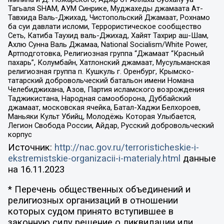
Тагьаля SHAM, АУМ Синрике, Муджахеды джамаата Ат-
Тавхида Валь-Джихад, Чистопольский Джамаат, Рохнамо
ба суи давлати исломи, Террористическое сообщество
Сеть, Катиба Таухид валь-Джихад, Хайят Тахрир аш-Шам,
Ахлю Сунна Валь Джамаа, National Socialism/White Power,
Артподготовка, Религиозная группа “Джамаат “Красный
пахарь”, Колумбайн, Хатлонский джамаат, Мусульманская
религиозная группа п. Кушкуль г. Оренбург, Крымско-
татарский добровольческий батальон имени Номана
Челебиджихана, Азов, Партия исламского возрождения
Таджикистана, Народная самооборона, Дуббайский
джамаат, московская ячейка, Батал-Хаджи Белхороев,
Маньяки Культ Убийц, Молодёжь Которая Улыбается,
Легион Свобода России, Айдар, Русский добровольческий
корпус
Источник:
http://nac.gov.ru/terroristicheskie-i-
ekstremistskie-organizacii-i-materialy.html
данные
на
16.11.2023
* Перечень общественных объединений и
религиозных организаций в отношении
которых судом принято вступившее в
законную силу решение о ликвидации или