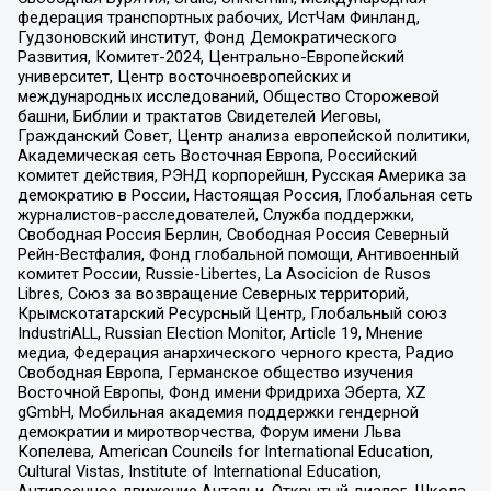
федерация транспортных рабочих, ИстЧам Финланд,
Гудзоновский институт, Фонд Демократического
Развития, Комитет-2024, Центрально-Европейский
университет, Центр восточноевропейских и
международных исследований, Общество Сторожевой
башни, Библии и трактатов Свидетелей Иеговы,
Гражданский Совет, Центр анализа европейской политики,
Академическая сеть Восточная Европа, Российский
комитет действия, РЭНД корпорейшн, Русская Америка за
демократию в России, Настоящая Россия, Глобальная сеть
журналистов-расследователей, Служба поддержки,
Свободная Россия Берлин, Свободная Россия Северный
Рейн-Вестфалия, Фонд глобальной помощи, Антивоенный
комитет России, Russie-Libertes, La Asocicion de Rusos
Libres, Союз за возвращение Северных территорий,
Крымскотатарский Ресурсный Центр, Глобальный союз
IndustriALL, Russian Election Monitor, Article 19, Мнение
медиа, Федерация анархического черного креста, Радио
Свободная Европа, Германское общество изучения
Восточной Европы, Фонд имени Фридриха Эберта, XZ
gGmbH, Мобильная академия поддержки гендерной
демократии и миротворчества, Форум имени Льва
Копелева, American Councils for International Education,
Cultural Vistas, Institute of International Education,