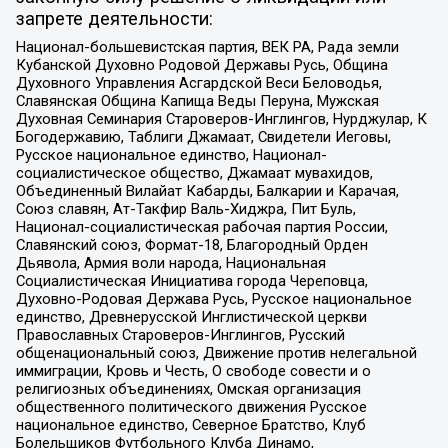
запрете деятельности:
Национал-большевистская партия, ВЕК РА, Рада земли
Кубанской Духовно Родовой Державы Русь, Община
Духовного Управления Асгардской Веси Беловодья,
Славянская Община Капища Веды Перуна, Мужская
Духовная Семинария Староверов-Инглингов, Нурджулар, К
Богодержавию, Таблиги Джамаат, Свидетели Иеговы,
Русское национальное единство, Национал-
социалистическое общество, Джамаат мувахидов,
Объединенный Вилайат Кабарды, Балкарии и Карачая,
Союз славян, Ат-Такфир Валь-Хиджра, Пит Буль,
Национал-социалистическая рабочая партия России,
Славянский союз, Формат-18, Благородный Орден
Дьявола, Армия воли народа, Национальная
Социалистическая Инициатива города Череповца,
Духовно-Родовая Держава Русь, Русское национальное
единство, Древнерусской Инглистической церкви
Православных Староверов-Инглингов, Русский
общенациональный союз, Движение против нелегальной
иммиграции, Кровь и Честь, О свободе совести и о
религиозных объединениях, Омская организация
общественного политического движения Русское
национальное единство, Северное Братство, Клуб
Болельщиков Футбольного Клуба Динамо,