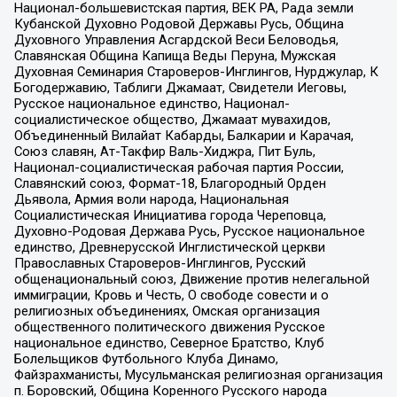
Национал-большевистская партия, ВЕК РА, Рада земли
Кубанской Духовно Родовой Державы Русь, Община
Духовного Управления Асгардской Веси Беловодья,
Славянская Община Капища Веды Перуна, Мужская
Духовная Семинария Староверов-Инглингов, Нурджулар, К
Богодержавию, Таблиги Джамаат, Свидетели Иеговы,
Русское национальное единство, Национал-
социалистическое общество, Джамаат мувахидов,
Объединенный Вилайат Кабарды, Балкарии и Карачая,
Союз славян, Ат-Такфир Валь-Хиджра, Пит Буль,
Национал-социалистическая рабочая партия России,
Славянский союз, Формат-18, Благородный Орден
Дьявола, Армия воли народа, Национальная
Социалистическая Инициатива города Череповца,
Духовно-Родовая Держава Русь, Русское национальное
единство, Древнерусской Инглистической церкви
Православных Староверов-Инглингов, Русский
общенациональный союз, Движение против нелегальной
иммиграции, Кровь и Честь, О свободе совести и о
религиозных объединениях, Омская организация
общественного политического движения Русское
национальное единство, Северное Братство, Клуб
Болельщиков Футбольного Клуба Динамо,
Файзрахманисты, Мусульманская религиозная организация
п. Боровский, Община Коренного Русского народа