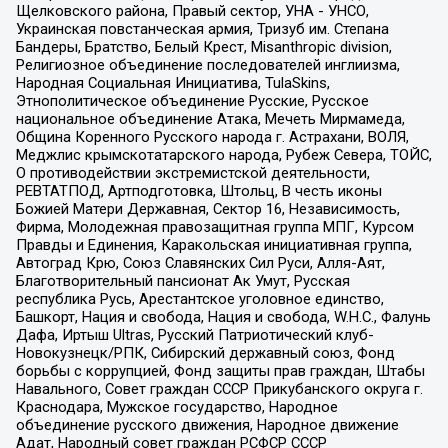
Щелковского района, Правый сектор, УНА - УНСО,
Украинская повстанческая армия, Тризуб им. Степана
Бандеры, Братство, Белый Крест, Misanthropic division,
Религиозное объединение последователей инглиизма,
Народная Социальная Инициатива, TulaSkins,
Этнополитическое объединение Русские, Русское
национальное объединение Атака, Мечеть Мирмамеда,
Община Коренного Русского народа г. Астрахани, ВОЛЯ,
Меджлис крымскотатарского народа, Рубеж Севера, ТОЙС,
О противодействии экстремистской деятельности,
РЕВТАТПОД, Артподготовка, Штольц, В честь иконы
Божией Матери Державная, Сектор 16, Независимость,
Фирма, Молодежная правозащитная группа МПГ, Курсом
Правды и Единения, Каракольская инициативная группа,
Автоград Крю, Союз Славянских Сил Руси, Алля-Аят,
Благотворительный пансионат Ак Умут, Русская
республика Русь, Арестантское уголовное единство,
Башкорт, Нация и свобода, Нация и свобода, W.H.С., Фалунь
Дафа, Иртыш Ultras, Русский Патриотический клуб-
Новокузнецк/РПК, Сибирский державный союз, Фонд
борьбы с коррупцией, Фонд защиты прав граждан, Штабы
Навального, Совет граждан СССР Прикубанского округа г.
Краснодара, Мужское государство, Народное
объединение русского движения, Народное движение
Адат, Народный совет граждан РСФСР СССР