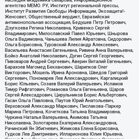
агентство МЕМО. РУ, Институт региональной прессы,
Институт Развития Свободы Информации, Экозащита!-
Женсовет, Общественный вердикт, Евразийская
антимонопольная ассоциация, Бедушев Петр Петрович,
Дзугкоева Регина Николаевна, Кривенко Сергей
Владимирович, Милославский Павел Юрьевич, Шнырова
Ольга Вадимовна, Чанышева Лилия Айратовна, Сидорович
Ольга Борисовна, Туровский Александр Алексеевич,
Васильева Анастасия Евгеньевна, Ривина Анна Валерьевна,
Бойко Анатолий Николаевич, Дугин Сергей Георгиевич,
Пивоваров Андрей Сергеевич, Аверин Виталий Евгеньевич,
Барахоев Магомед Бекханович, Шарипков Олег
Викторович, Мошель Ирина Ароновна, Шведов Григорий
Сергеевич, Пономарев Лев Александрович, Каргалицкий
Борис Юльевич, Созаев Валерий Валерьевич, Исламов
Тимур Рифгатович, Романова Ольга Евгеньевна, Щаров
Сергей Алексадрович, Цирульников Борис Альбертович,
Гасан Ольга Павловна, Паутов Юрий Анатольевич,
Верховский Александр Маркович, Пислакова-Паркер
Марина Петровна, Кочеткова Татьяна Владимировна,
Чуркина Наталья Валерьевна, Акимова Татьяна
Николаевна, Золотарева Екатерина Александровна,
Рачинский Ян Збигневич, Жемкова Елена Борисовна,
Гудков Лев Дмитриевич, Илларионова Юлия Юрьевна,