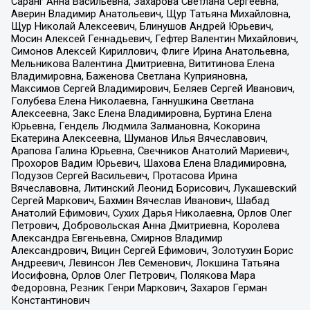
Саранг Анна Васильевна, Захарова Светлана Сергеевна,
Аверин Владимир Анатольевич, Щур Татьяна Михайловна,
Щур Николай Алексеевич, Блинушов Андрей Юрьевич,
Мосин Алексей Геннадьевич, Гефтер Валентин Михайлович,
Симонов Алексей Кириллович, Флиге Ирина Анатольевна,
Мельникова Валентина Дмитриевна, Вититинова Елена
Владимировна, Баженова Светлана Куприяновна,
Максимов Сергей Владимирович, Беляев Сергей Иванович,
Голубева Елена Николаевна, Ганнушкина Светлана
Алексеевна, Закс Елена Владимировна, Буртина Елена
Юрьевна, Гендель Людмила Залмановна, Кокорина
Екатерина Алексеевна, Шуманов Илья Вячеславович,
Арапова Галина Юрьевна, Свечников Анатолий Мариевич,
Прохоров Вадим Юрьевич, Шахова Елена Владимировна,
Подузов Сергей Васильевич, Протасова Ирина
Вячеславовна, Литинский Леонид Борисович, Лукашевский
Сергей Маркович, Бахмин Вячеслав Иванович, Шабад
Анатолий Ефимович, Сухих Дарья Николаевна, Орлов Олег
Петрович, Добровольская Анна Дмитриевна, Королева
Александра Евгеньевна, Смирнов Владимир
Александрович, Вицин Сергей Ефимович, Золотухин Борис
Андреевич, Левинсон Лев Семенович, Локшина Татьяна
Иосифовна, Орлов Олег Петрович, Полякова Мара
Федоровна, Резник Генри Маркович, Захаров Герман
Константинович