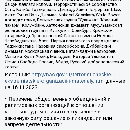
ба суи давлати исломи, Террористическое сообщество
Сеть, Катиба Таухид валь-Джихад, Хайят Тахрир аш-Шам,
Ахлю Сунна Валь Джамаа, National Socialism/White Power,
Артподготовка, Религиозная группа “Джамаат “Красный
пахарь”, Колумбайн, Хатлонский джамаат, Мусульманская
религиозная группа п. Кушкуль г. Оренбург, Крымско-
татарский добровольческий батальон имени Номана
Челебиджихана, Азов, Партия исламского возрождения
Таджикистана, Народная самооборона, Дуббайский
джамаат, московская ячейка, Батал-Хаджи Белхороев,
Маньяки Культ Убийц, Молодёжь Которая Улыбается,
Легион Свобода России, Айдар, Русский добровольческий
корпус
Источник:
http://nac.gov.ru/terroristicheskie-i-
ekstremistskie-organizacii-i-materialy.html
данные
на
16.11.2023
* Перечень общественных объединений и
религиозных организаций в отношении
которых судом принято вступившее в
законную силу решение о ликвидации или
запрете деятельности: