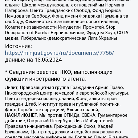
альянс, Школа международных отношений им Нормана
Патерсона, Центр Гражданских Свобод, Фонд Бориса
Немцова за Свободу, Фонд имени Фридриха Науманна за
свободу, Феминистское антивоенное сопротивление,
Комитет независимости Ингушетии, Прометей, Stop
Occupation of Karelia, Вернись живым, Фридом Хаус, СОТА
медиа, Либерально-демократическая Лига Украины
Источник:
https://minjust.gov.ru/ru/documents/7756/
данные на
13.05.2024
* Сведения реестра НКО, выполняющих
функции иностранного агента:
Лилит, Правозащитная группа Гражданин.Армия.Право,
Нижегородский центр немецкой и европейской культуры,
Центр гендерных исследований, Фонд защиты прав
граждан Штаб, Институт права и публичной политики,
Фонд борьбы с коррупцией, Альянс врачей,
НАСИЛИЮ.НЕТ, Мы против СПИДа, СВЕЧА, Гуманитарное
действие, Открытый Петербург, Лига Избирателей,
Правовая инициатива, Гражданский Союз, Хасдей
Ерушалаим, Центр поддержки и содействия развитию
средств массовой информации, Горячая Линия, В защиту