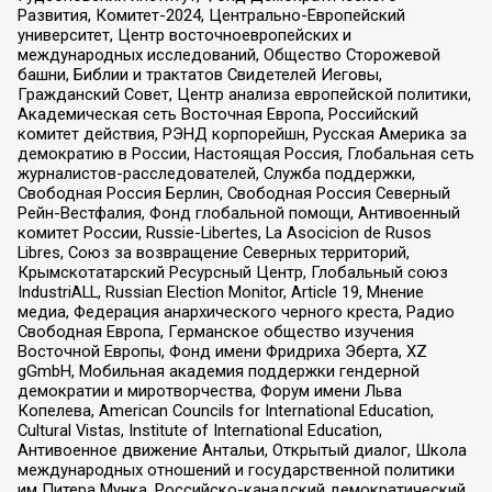
Развития, Комитет-2024, Центрально-Европейский
университет, Центр восточноевропейских и
международных исследований, Общество Сторожевой
башни, Библии и трактатов Свидетелей Иеговы,
Гражданский Совет, Центр анализа европейской политики,
Академическая сеть Восточная Европа, Российский
комитет действия, РЭНД корпорейшн, Русская Америка за
демократию в России, Настоящая Россия, Глобальная сеть
журналистов-расследователей, Служба поддержки,
Свободная Россия Берлин, Свободная Россия Северный
Рейн-Вестфалия, Фонд глобальной помощи, Антивоенный
комитет России, Russie-Libertes, La Asocicion de Rusos
Libres, Союз за возвращение Северных территорий,
Крымскотатарский Ресурсный Центр, Глобальный союз
IndustriALL, Russian Election Monitor, Article 19, Мнение
медиа, Федерация анархического черного креста, Радио
Свободная Европа, Германское общество изучения
Восточной Европы, Фонд имени Фридриха Эберта, XZ
gGmbH, Мобильная академия поддержки гендерной
демократии и миротворчества, Форум имени Льва
Копелева, American Councils for International Education,
Cultural Vistas, Institute of International Education,
Антивоенное движение Антальи, Открытый диалог, Школа
международных отношений и государственной политики
им Питера Мунка, Российско-канадский демократический