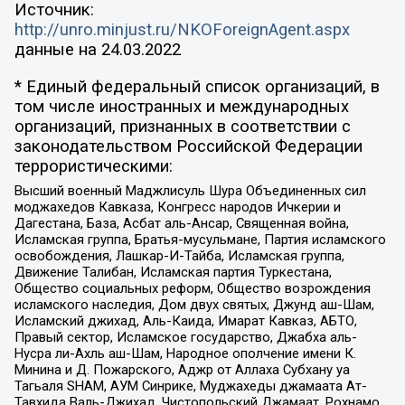
Источник:
http://unro.minjust.ru/NKOForeignAgent.aspx
данные на
24.03.2022
* Единый федеральный список организаций, в
том числе иностранных и международных
организаций, признанных в соответствии с
законодательством Российской Федерации
террористическими:
Высший военный Маджлисуль Шура Объединенных сил
моджахедов Кавказа, Конгресс народов Ичкерии и
Дагестана, База, Асбат аль-Ансар, Священная война,
Исламская группа, Братья-мусульмане, Партия исламского
освобождения, Лашкар-И-Тайба, Исламская группа,
Движение Талибан, Исламская партия Туркестана,
Общество социальных реформ, Общество возрождения
исламского наследия, Дом двух святых, Джунд аш-Шам,
Исламский джихад, Аль-Каида, Имарат Кавказ, АБТО,
Правый сектор, Исламское государство, Джабха аль-
Нусра ли-Ахль аш-Шам, Народное ополчение имени К.
Минина и Д. Пожарского, Аджр от Аллаха Субхану уа
Тагьаля SHAM, АУМ Синрике, Муджахеды джамаата Ат-
Тавхида Валь-Джихад, Чистопольский Джамаат, Рохнамо