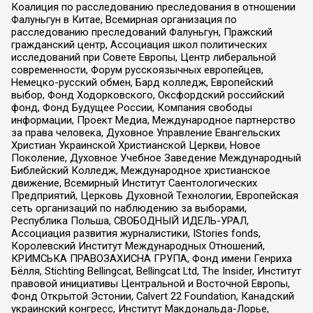
Коалиция по расследованию преследования в отношении
Фалуньгун в Китае, Всемирная организация по
расследованию преследований Фалуньгун, Пражский
гражданский центр, Ассоциация школ политических
исследований при Совете Европы, Центр либеральной
современности, Форум русскоязычных европейцев,
Немецко-русский обмен, Бард колледж, Европейский
выбор, Фонд Ходорковского, Оксфордский российский
фонд, Фонд Будущее России, Компания свободы
информации, Проект Медиа, Международное партнерство
за права человека, Духовное Управление Евангельских
Христиан Украинской Христианской Церкви, Новое
Поколение, Духовное Учебное Заведение Международный
Библейский Колледж, Международное христианское
движение, Всемирный Институт Саентологических
Предприятий, Церковь Духовной Технологии, Европейская
сеть организаций по наблюдению за выборами,
Республика Польша, СВОБОДНЫЙ ИДЕЛЬ-УРАЛ,
Ассоциация развития журналистики, IStories fonds,
Королевский Институт Международных Отношений,
КРИМСЬКА ПРАВОЗАХИСНА ГРУПА, Фонд имени Генриха
Бёлля, Stichting Bellingcat, Bellingcat Ltd, The Insider, Институт
правовой инициативы Центральной и Восточной Европы,
Фонд Открытой Эстонии, Calvert 22 Foundation, Канадский
украинский конгресс, Институт Макдональда-Лорье,