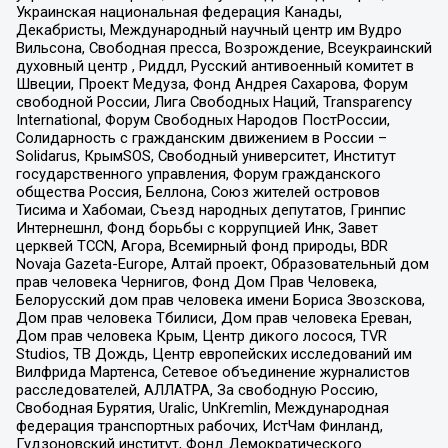
Украинская национальная федерация Канады,
Декабристы, Международный научный центр им Вудро
Вильсона, Свободная пресса, Возрождение, Всеукраинский
духовный центр , Риддл, Русский антивоенный комитет в
Швеции, Проект Медуза, Фонд Андрея Сахарова, Форум
свободной России, Лига Свободных Наций, Transparеncy
International, Форум Свободных Народов ПостРоссии,
Солидарность с гражданским движением в России –
Solidarus, КрымSOS, Свободный университет, Институт
государственного управления, Форум гражданского
общества Россия, Беллона, Союз жителей островов
Тисима и Хабомаи, Съезд народных депутатов, Гринпис
Интернешнл, Фонд борьбы с коррупцией Инк, Завет
церквей TCCN, Агора, Всемирный фонд природы, BDR
Novaja Gazeta-Europe, Алтай проект, Образовательный дом
прав человека Чернигов, Фонд Дом Прав Человека,
Белорусский дом прав человека имени Бориса Звозскова,
Дом прав человека Тбилиси, Дом прав человека Ереван,
Дом прав человека Крым, Центр дикого лосося, TVR
Studios, ТВ Дождь, Центр европейских исследований им
Вилфрида Мартенса, Сетевое объединение журналистов
расследователей, АЛЛАТРА, За свободную Россию,
Свободная Бурятия, Uralic, UnKremlin, Международная
федерация транспортных рабочих, ИстЧам Финланд,
Гудзоновский институт, Фонд Демократического